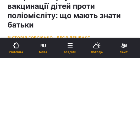
вакцинації дітей проти
поліомієліту: що мають знати
батьки
ВІКТОРІЯ ГОРДІЄНКО,
ЛЕСЯ ЛЕЩЕНКО
RU
09:52, 01.02.22
5 хв.
1165
ОНОВЛЕНО
МОВА
ГОЛОВНА
РОЗДІЛИ
ПОГОДА
ЛАЙТ
Підпишіться на нас в Google