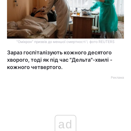
"Омікрон" призвів до меншої смертності \ фото REUTERS
Зараз госпіталізують кожного десятого
хворого, тоді як під час "Дельта"-хвилі -
кожного четвертого.
Реклама
ad