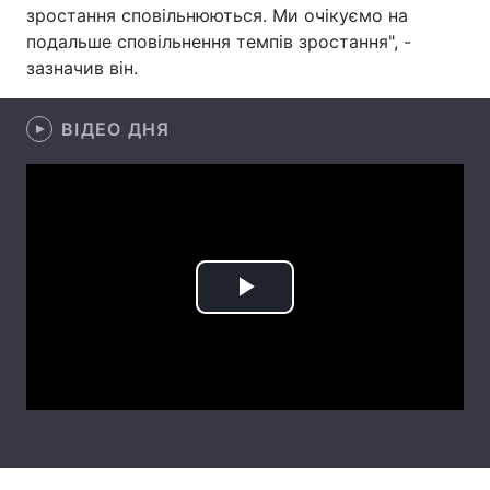
зростання сповільнюються. Ми очікуємо на
Лонгріди
подальше сповільнення темпів зростання", -
зазначив він.
Відео з Youtube
Статті
ВІДЕО ДНЯ
Інтерв'ю
Думки
Архів
Вакансії
Контакти
Послуги
Play
Video