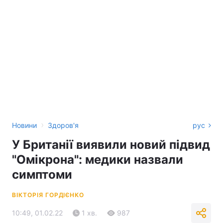
›
Новини
Здоров'я
рус
У Британії виявили новий підвид
"Омікрона": медики назвали
симптоми
ВІКТОРІЯ ГОРДІЄНКО
10:49, 01.02.22
1 хв.
987