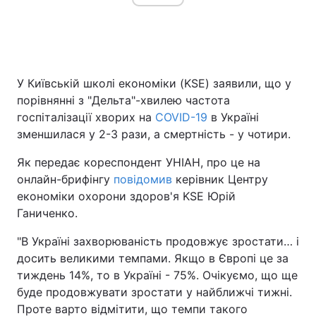
Головна
Війна
У Київській школі економіки (KSE) заявили, що у
Україна
Політика
порівнянні з "Дельта"-хвилею частота
госпіталізації хворих на
COVID-19
в Україні
Економіка
Світ
зменшилася у 2-3 рази, а смертність - у чотири.
Спорт
Наука
Як передає кореспондент УНІАН, про це на
онлайн-брифінгу
повідомив
керівник Центру
Техно і зв'язок
Лайт
економіки охорони здоров'я KSE Юрій
Ганиченко.
Зброя
Інциденти
"В Україні захворюваність продовжує зростати… і
Здоров'я
Туризм
досить великими темпами. Якщо в Європі це за
тиждень 14%, то в Україні - 75%. Очікуємо, що ще
Цікавинки
Погода
буде продовжувати зростати у найближчі тижні.
Проте варто відмітити, що темпи такого
Екологія
Регіони