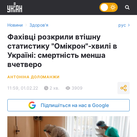
›
Новини
Здоров'я
рус
Фахівці розкрили втішну
статистику "Омікрон"-хвилі в
Україні: смертність менша
вчетверо
АНТОНІНА ДОЛОМАНЖИ
11:59, 01.02.22
2 хв.
3909
Підпишіться на нас в Google