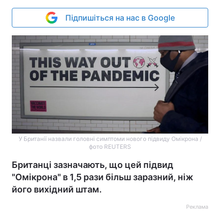
Підпишіться на нас в Google
У Британії назвали головні симптоми нового підвиду Омікрона /
фото REUTERS
Британці зазначають, що цей підвид
"Омікрона" в 1,5 рази більш заразний, ніж
його вихідний штам.
Реклама