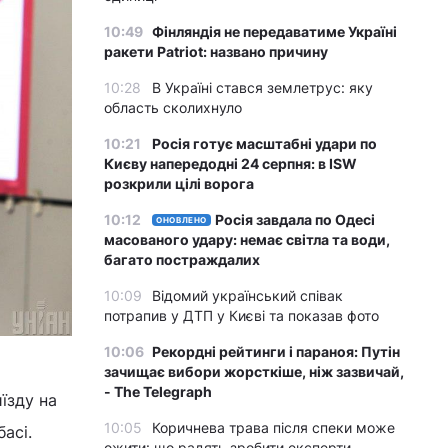
10:49
Фінляндія не передаватиме Україні
ракети Patriot: названо причину
10:28
В Україні стався землетрус: яку
область сколихнуло
10:21
Росія готує масштабні удари по
Києву напередодні 24 серпня: в ISW
розкрили цілі ворога
10:12
Росія завдала по Одесі
ОНОВЛЕНО
масованого удару: немає світла та води,
багато постраждалих
10:09
Відомий український співак
потрапив у ДТП у Києві та показав фото
10:06
Рекордні рейтинги і параноя: Путін
зачищає вибори жорсткіше, ніж зазвичай,
- The Telegraph
їзду на
10:05
Коричнева трава після спеки може
асі.
ожити: що радять зробити експерти