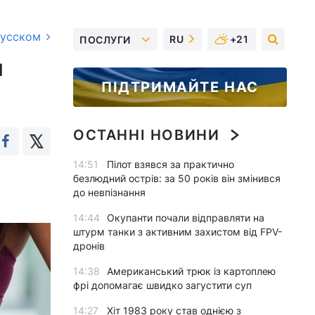
русском
RU
+21
ПОСЛУГИ
я
ПІДТРИМАЙТЕ НАС
ОСТАННІ НОВИНИ
14:51
Пілот взявся за практично
безлюдний острів: за 50 років він змінився
до невпізнання
14:44
Окупанти почали відправляти на
штурм танки з активним захистом від FPV-
дронів
14:38
Американський трюк із картоплею
фрі допомагає швидко загустити суп
14:27
Хіт 1983 року став однією з