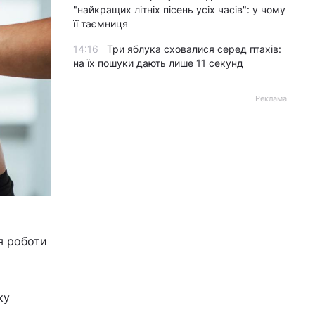
"найкращих літніх пісень усіх часів": у чому
її таємниця
14:16
Три яблука сховалися серед птахів:
на їх пошуки дають лише 11 секунд
Реклама
я роботи
ку