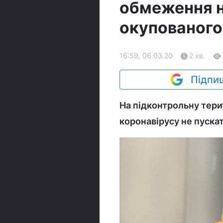
обмеження н
окупованого
16:59, 06.03.20
2 хв.
Підпиш
На підконтрольну тери
коронавірусу не пуска