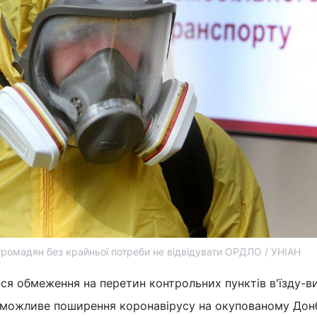
ромадян без крайньої потреби не відвідувати ОРДЛО / УНІАН
ься обмеження на перетин контрольних пунктів в'їзду-ви
з можливе поширення коронавірусу на окупованому Донб