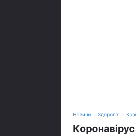
›
›
Новини
Здоров'я
Кра
Коронавірус