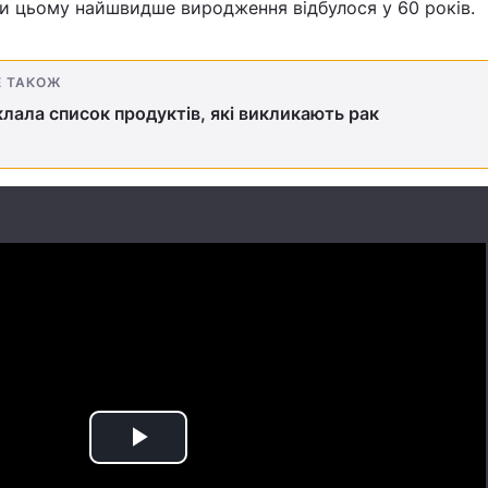
ри цьому найшвидше виродження відбулося у 60 років.
Е ТАКОЖ
клала список продуктів, які викликають рак
Play