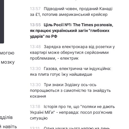
13:57
Підводний човен, проданий Канаді
за £1, потопив американський крейсер
13:55
Ціль Росії №1: The Times розповів,
як працює український загін "глибоких
ударів" по РФ
13:48
Зарядка електрокара від розетки у
омогою
квартирі може обернутися серйозними
проблемами, - електрик
 мозку
13:30
Газова, електрична чи індукційна:
яка плита готує їжу найшвидше
13:30
Три знаки Зодіаку ось-ось
попрощаються з самотністю та знайдуть
кохання
13:18
Історія про те, що "поляки не дають
Україні МіГи" - неправда: посол роз’яснив
дділів
ситуацію
й навіть
13:11
Одна чашка цього напою на день