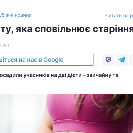
убіжні новини
читать на 
ту, яка сповільнює старінн
7294
іться на нас в Google
осадили учасників на дві дієти – звичайну та