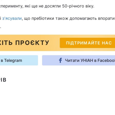
перименту, які ще не досягли 50-річного віку.
ні
з'ясували
, що пребіотики також допомагають впоратис
.
ІТЬ ПРОЄКТУ
ПІДТРИМАЙТЕ НАС
 в Telegram
Читати УНІАН в Faceboo
ІВ