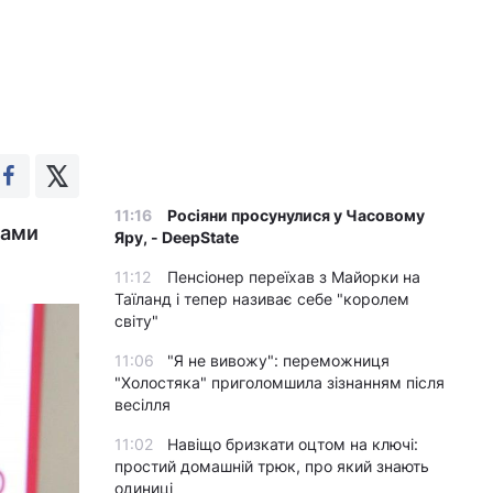
11:16
Росіяни просунулися у Часовому
ками
Яру, - DeepState
11:12
Пенсіонер переїхав з Майорки на
Таїланд і тепер називає себе "королем
світу"
11:06
"Я не вивожу": переможниця
"Холостяка" приголомшила зізнанням після
весілля
11:02
Навіщо бризкати оцтом на ключі:
простий домашній трюк, про який знають
одиниці