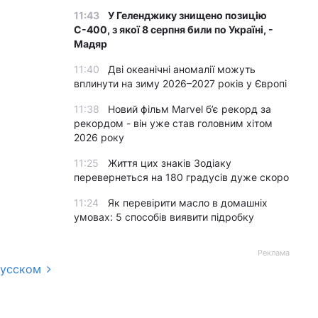
11:43
У Геленджику знищено позицію
С-400, з якої 8 серпня били по Україні, -
Мадяр
11:40
Дві океанічні аномалії можуть
вплинути на зиму 2026–2027 років у Європі
11:38
Новий фільм Marvel б’є рекорд за
рекордом - він уже став головним хітом
2026 року
11:25
Життя цих знаків Зодіаку
перевернеться на 180 градусів дуже скоро
11:24
Як перевірити масло в домашніх
умовах: 5 способів виявити підробку
Реклама
русском