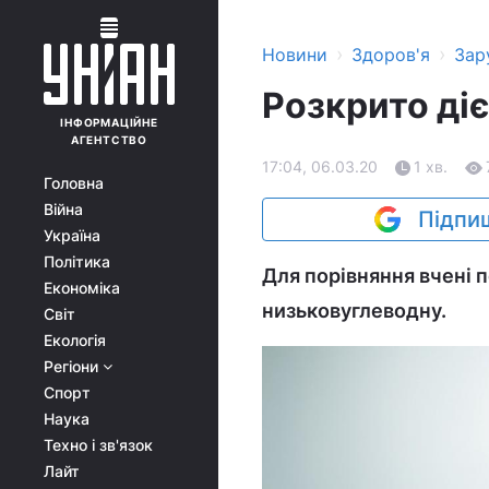
›
›
Новини
Здоров'я
Зар
Розкрито діє
ІНФОРМАЦІЙНЕ
АГЕНТСТВО
17:04, 06.03.20
1 хв.
Головна
Війна
Підпиш
Україна
Політика
Для порівняння вчені п
Економіка
низьковуглеводну.
Світ
Екологія
Регіони
Спорт
Наука
Техно і зв'язок
Лайт