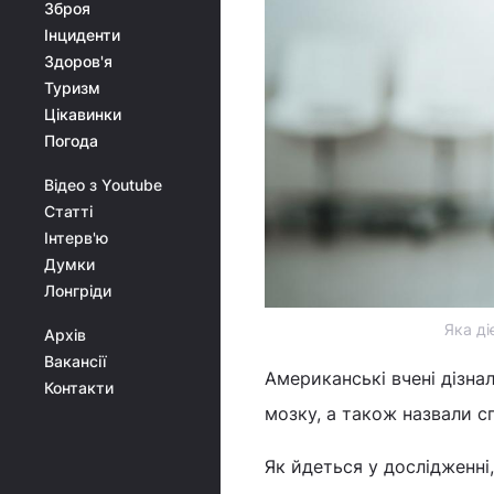
Зброя
Інциденти
Здоров'я
Туризм
Цікавинки
Погода
Відео з Youtube
Статті
Інтерв'ю
Думки
Лонгріди
Яка ді
Архів
Вакансії
Американські вчені дізна
Контакти
мозку, а також назвали с
Як йдеться у дослідженні