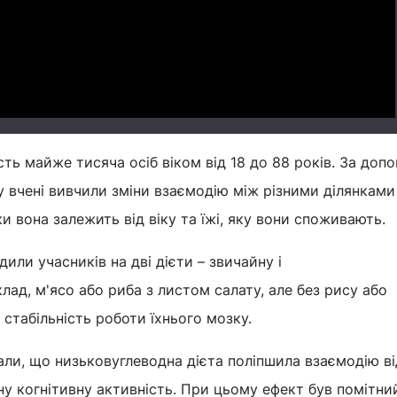
Video
сть майже тисяча осіб віком від 18 до 88 років. За доп
 вчені вивчили зміни взаємодію між різними ділянками
ьки вона залежить від віку та їжі, яку вони споживають.
или учасників на дві дієти – звичайну і
лад, м'ясо або риба з листом салату, але без рису або
и стабільність роботи їхнього мозку.
али, що низьковуглеводна дієта поліпшила взаємодію ві
ну когнітивну активність. При цьому ефект був помітни