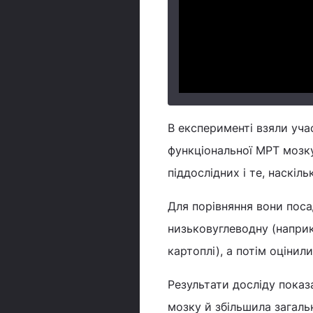
В експерименті взяли уча
функціональної МРТ мозку
піддослідних і те, наскіл
Для порівняння вони посад
низьковуглеводну (наприк
картоплі), а потім оцінил
Результати досліду показ
мозку й збільшила загаль