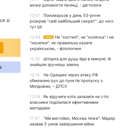
може допомогти печінці, - дієтологи
12:47
Пономарьов у день 53-річчя
я зі
розкрив "свій найбільший секрет": до чого
тут ШІ
12:44
Не "костилі", не "коляска" і не
УНІАН
"носилки": як правильно казати
українською, - філологиня
12:30
Шторка для душу йде в минуле: їй
знайшли зручнішу заміну
k
12:18
На Одещині через атаку РФ
обмежено рух до пунктів пропуску з
Молдовою, – ДПСУ
12:08
Як відучити кота залазити на стіл:
власники поділилися ефективними
методами
11:57
"Ми вистоїмо, Москва ляже": Мадяр
назвав 5 умов завершення війни