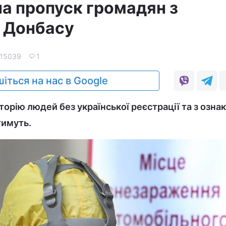
а пропуск громадян з
 Донбасу
15039
1
іться на нас в Google
торію людей без української реєстрації та з озна
тимуть.