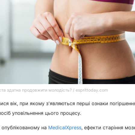
єта здатна продовжити молодість? / esprittoday.com
лися вік, при якому з'являються перші ознаки погіршенн
посіб уповільнення цього процесу.
, опублікованому на
MedicalXpress
, ефекти старіння моз