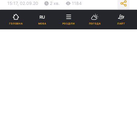
15:17, 02.09.20
2 хв.
1184
RU
Підпишіться на нас в Google
МОВА
ГОЛОВНА
РОЗДІЛИ
ПОГОДА
ЛАЙТ
Любителі пізніх вечерь вибирають більш ситні страви. \ фото
ua.
depositphotos.com
Дослідники вважають, що любителі пізніх
вечерь до вечора стають дуже голодними,
через що вибирають більш ситні страви.