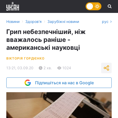
›
›
Новини
Здоров'я
Зарубіжні новини
рус
Грип небезпечніший, ніж
вважалось раніше -
американські науковці
ВІКТОРІЯ ГОРДІЄНКО
13:21, 03.09.20
2 хв.
1024
Підпишіться на нас в Google