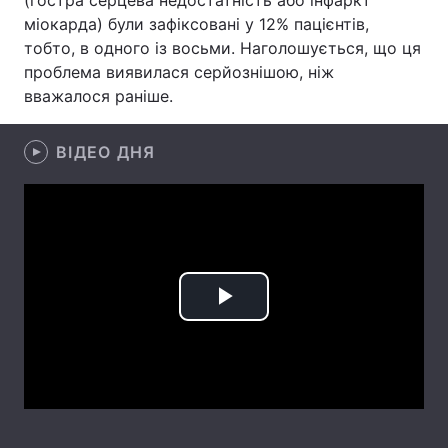
(гостра серцева недостатність або інфаркт
міокарда) були зафіксовані у 12% пацієнтів,
Лонгріди
тобто, в одного із восьми. Наголошується, що ця
проблема виявилася серйознішою, ніж
Відео з Youtube
Статті
вважалося раніше.
Інтерв'ю
Думки
ВІДЕО ДНЯ
Архів
Вакансії
Контакти
Послуги
Play
Video