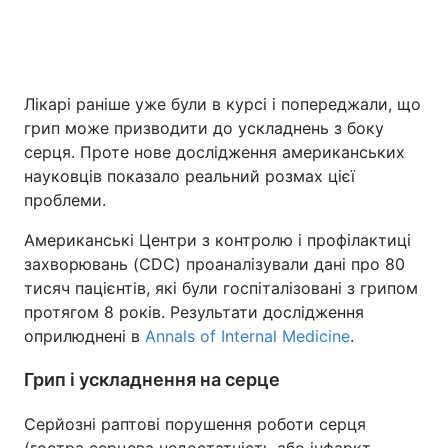
Головна
Війна
Лікарі раніше уже були в курсі і попереджали, що
грип може призводити до ускладнень з боку
Україна
Політика
серця. Проте нове дослідження американських
Економіка
Світ
науковців показало реальний розмах цієї
проблеми.
Спорт
Наука
Американські Центри з контролю і профілактиці
Техно і зв'язок
Лайт
захворювань (CDC) проаналізували дані про 80 ​​
тисяч пацієнтів, які були госпіталізовані з грипом
Зброя
Інциденти
протягом 8 років. Результати дослідження
оприлюднені в
Annals of Internal Medicine
.
Здоров'я
Туризм
Грип і ускладнення на серце
Цікавинки
Погода
Серйозні раптові порушення роботи серця
Екологія
Регіони