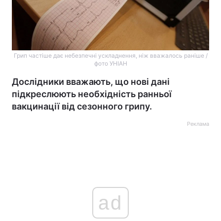
Грип частіше дає небезпечні ускладнення, ніж вважалось раніше /
фото УНІАН
Дослідники вважають, що нові дані
підкреслюють необхідність ранньої
вакцинації від сезонного грипу.
Реклама
ad