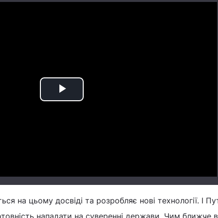
Play
Video
ться на цьому досвіді та розробляє нові технології. І Пу
товність нападати на суверенні держави. Чим ближче 