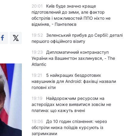
20:01
Київ буде значно краще
підготовлений до зими, але фактор
обстрілів і можливостей ППО ніхто не
відміняв, - Пантелеєв
19:52
Зеленський прибув до Сербії: деталі
першого офіційного візиту
19:23
Дипломатичний контранаступ
України на Вашингтон захлинувся, - The
Atlantic
19:21
5 найкращих бездротових
навушників для Android: фахівці назвали
головні хіти
19:19
Найдорожчим ресурсом на
астероїдах може виявитися зовсім не
платина: що кажуть вчені
19:06
До 10 годин спізнення: через
обстріли низка поїздів курсують із
затримками