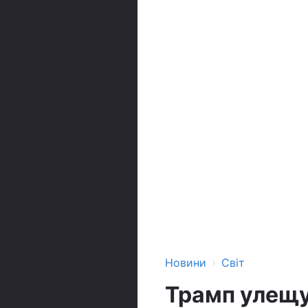
›
Новини
Світ
Трамп улещу