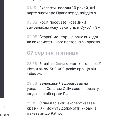
01:15
Експерти назвали 10 речей, які
варто знати про Прагу перед поїздкою
00:32
Росія просуває іноземним
замовникам нову ракету для Су-57, - ЗМІ
00:05
Старий монітор ще рано викидати:
як використати його повторно з користю
07 серпня, п'ятниця
23:58
Вчені знайшли молоток зі слонової
кістки віком 500 000 років: про що він
свідчить
23:53
Зеленський відреагував на
ухвалення Сенатом США законопроєкту
щодо санкцій проти РФ
23:19
Є два варіанти: експерт назвав
тін
країни, які можуть допомогти Україні з
ракетами до Patriot
ви до