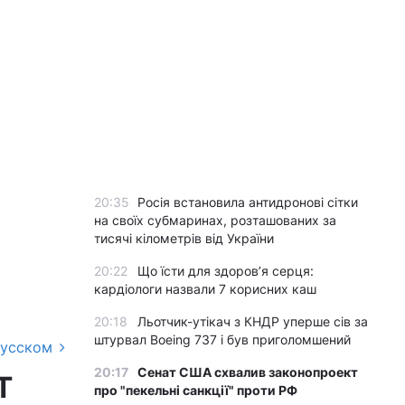
20:35
Росія встановила антидронові сітки
на своїх субмаринах, розташованих за
тисячі кілометрів від України
20:22
Що їсти для здоров’я серця:
кардіологи назвали 7 корисних каш
20:18
Льотчик-утікач з КНДР уперше сів за
штурвал Boeing 737 і був приголомшений
русском
20:17
Сенат США схвалив законопроект
T
про "пекельні санкції" проти РФ