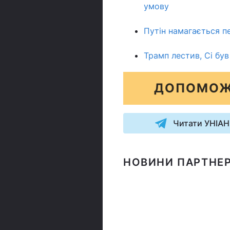
умову
Путін намагається п
Трамп лестив, Сі бу
ДОПОМОЖ
Читати УНІАН
НОВИНИ ПАРТНЕР