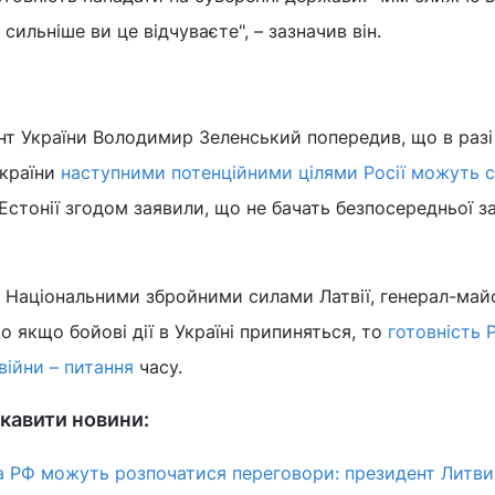
сильніше ви це відчуваєте", – зазначив він.
О
нт України Володимир Зеленський попередив, що в разі
України
наступними потенційними цілями Росії можуть 
Естонії згодом заявили, що не бачать безпосередньої з
ч Національними збройними силами Латвії, генерал-май
о якщо бойові дії в Україні припиняться, то
готовність Р
війни – питання
часу.
кавити новини:
а РФ можуть розпочатися переговори: президент Литви