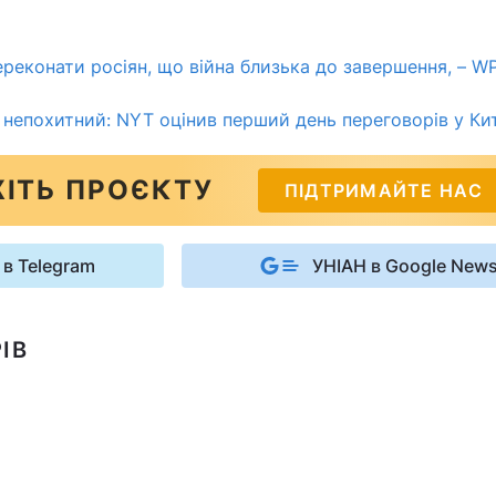
ереконати росіян, що війна близька до завершення, – W
в непохитний: NYT оцінив перший день переговорів у Ки
ІТЬ ПРОЄКТУ
ПІДТРИМАЙТЕ НАС
 в Telegram
УНІАН в Google New
ІВ