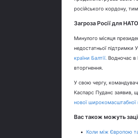
російського кордону, тим 
Загроза Росії для НАТ
Минулого місяця президе
недостатньої підтримки 
країни Балтії.
Водночас в 
вторгнення.
У свою чергу, командува
Каспарс Пуданс заявив, щ
нової широкомасштабної 
Вас також можуть заці
Коли між Європою т