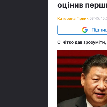
оцінив перши
Катерина Гірник
08:45, 15.
Підпиш
Сі чітко дав зрозуміти