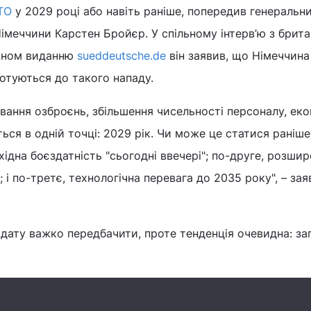
ТО
у 2029 році або навіть раніше, попередив генеральн
імеччини Карстен Бройєр. У спільному інтерв’ю з брит
оном виданню
sueddeutsche.de
він заявив, що Німеччина
готуються до такого нападу.
ування озброєнь, збільшення чисельності персоналу, еко
яться в одній точці: 2029 рік. Чи може це статися раніше
ідна боєздатність "сьогодні ввечері"; по-друге, розшир
і по-третє, технологічна перевага до 2035 року", – зая
дату важко передбачити, проте тенденція очевидна: за