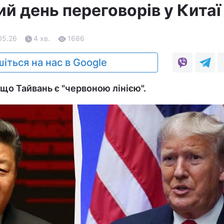
й день переговорів у Китаї
05.26
4 хв.
1686
іться на нас в Google
, що Тайвань є "червоною лінією".