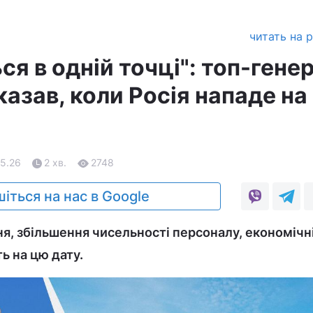
читать на 
ся в одній точці": топ-гене
азав, коли Росія нападе на
05.26
2 хв.
2748
іться на нас в Google
, збільшення чисельності персоналу, економічні
ть на цю дату.