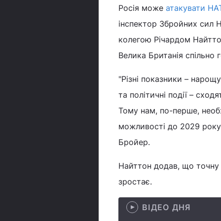
Росія може
атакувати НА
інспектор Збройних сил Н
колегою Річардом Найтт
Велика Британія спільно 
"Різні показники – нарощ
та політичні події – сход
Тому нам, по-перше, необх
можливості до 2029 року; 
Бройер.
Найттон додав, що точну 
зростає.
ВІДЕО ДНЯ