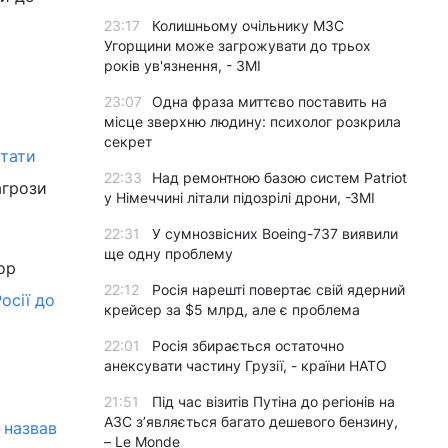
23:17
Колишньому очільнику МЗС
Угорщини може загрожувати до трьох
років ув'язнення, - ЗМІ
23:07
Одна фраза миттєво поставить на
місце зверхню людину: психолог розкрила
секрет
стати
22:33
Над ремонтною базою систем Patriot
агрози
у Німеччині літали підозрілі дрони, -ЗМІ
22:31
У сумнозвісних Boeing-737 виявили
ще одну проблему
ор
22:12
Росія нарешті повертає свій ядерний
осії до
крейсер за $5 млрд, але є проблема
22:01
Росія збирається остаточно
анексувати частину Грузії, - країни НАТО
21:51
Під час візитів Путіна до регіонів на
АЗС з’являється багато дешевого бензину,
 назвав
– Le Monde