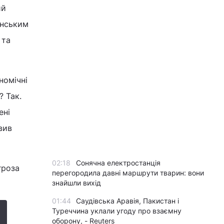
ий
анським
 та
номічні
? Так.
ені
вив
02:18
Сонячна електростанція
гроза
перегородила давні маршрути тварин: вони
знайшли вихід
01:44
Саудівська Аравія, Пакистан і
Туреччина уклали угоду про взаємну
оборону, - Reuters