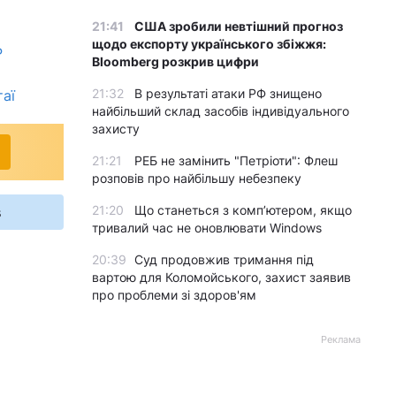
21:41
США зробили невтішний прогноз
щодо експорту українського збіжжя:
P
Bloomberg розкрив цифри
21:32
В результаті атаки РФ знищено
таї
найбільший склад засобів індивідуального
захисту
21:21
РЕБ не замінить "Петріоти": Флеш
розповів про найбільшу небезпеку
21:20
Що станеться з комп’ютером, якщо
s
тривалий час не оновлювати Windows
20:39
Суд продовжив тримання під
вартою для Коломойського, захист заявив
про проблеми зі здоров'ям
Реклама