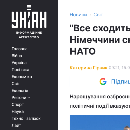
›
Новини
Світ
"Все сходить
ІНФОРМАЦІЙНЕ
Німеччини ск
АГЕНТСТВО
НАТО
Головна
Війна
Україна
Катерина Гірник
09:21, 15.
Політика
Економіка
Підпиш
Світ
Екологія
Нарощування озброєння
Регіони
Спорт
політичні події вказую
Наука
Техно і зв'язок
Лайт