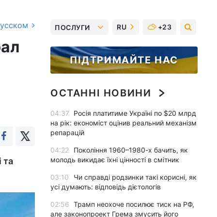
русском
RU
+23
ПОСЛУГИ
рал
ПІДТРИМАЙТЕ НАС
ОСТАННІ НОВИНИ
04:37
Росія платитиме Україні по $20 млрд
на рік: економіст оцінив реальний механізм
репарацій
04:22
Покоління 1960–1980-х бачить, як
молодь викидає їхні цінності в смітник
 та
03:10
Чи справді родзинки такі корисні, як
усі думають: відповідь дієтологів
02:56
Трамп неохоче посилює тиск на РФ,
але законопроект Грема змусить його