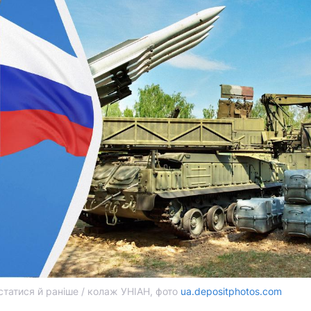
татися й раніше / колаж УНІАН, фото
ua.depositphotos.com