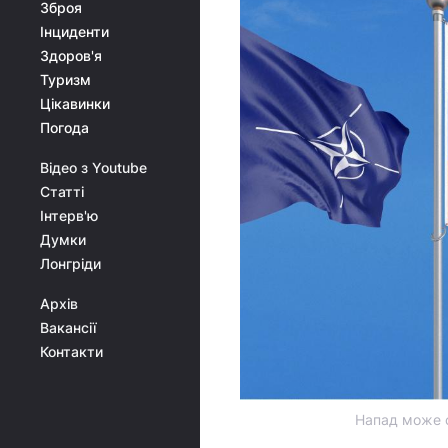
Зброя
Інциденти
Здоров'я
Туризм
Цікавинки
Погода
Відео з Youtube
Статті
Інтерв'ю
Думки
Лонгріди
Архів
Вакансії
Контакти
Напад може с