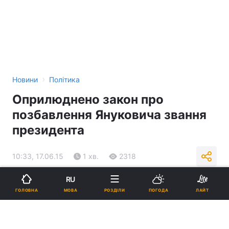
›
Новини
Політика
Оприлюднено закон про
позбавлення Януковича звання
президента
10:33, 17.06.15
1 хв.
2318
RU
Підпишіться на нас в Google
МОВА
ГОЛОВНА
РОЗДІЛИ
ПОГОДА
ЛАЙТ