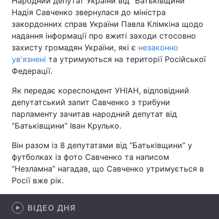
Народний депутат України від “Батьківщини”
Надія Савченко звернулася до міністра
закордонних справ України Павла Клімкіна щодо
надання інформації про вжиті заходи стосовно
Головна
Війна
захисту громадян України, які є
незаконно
ув'язнені
та утримуються на території Російської
Україна
Політика
Федерації.
Економіка
Світ
Як передає кореспондент УНІАН, відповідний
депутатський запит Савченко з трибуни
Спорт
Наука
парламенту зачитав народний депутат від
“Батьківщини” Іван Крулько.
Техно і зв'язок
Лайт
Він разом із 8 депутатами від “Батьківщини” у
Зброя
Інциденти
футболках із фото Савченко та написом
“Незламна” нагадав, що Савченко утримується в
Здоров'я
Туризм
Росії вже рік.
Цікавинки
Погода
ВІДЕО ДНЯ
Екологія
Регіони