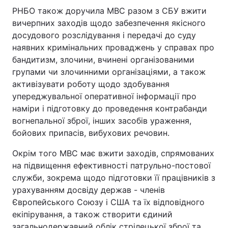
РНБО також доручила МВС разом з СБУ вжити
вичерпних заходів щодо забезпечення якісного
досудового розслідування і передачі до суду
наявних кримінальних проваджень у справах про
бандитизм, злочини, вчинені організованими
групами чи злочинними організаціями, а також
активізувати роботу щодо здобування
упереджувальної оперативної інформації про
наміри і підготовку до проведення контрабанди
вогнепальної зброї, інших засобів ураження,
бойових припасів, вибухових речовин.
Окрім того МВС має вжити заходів, спрямованих
на підвищення ефективності патрульно-постової
служби, зокрема щодо підготовки її працівників з
урахуванням досвіду держав - членів
Європейського Союзу і США та їх відповідного
екіпірування, а також створити єдиний
загальнодержавний облік стрілецької зброї та