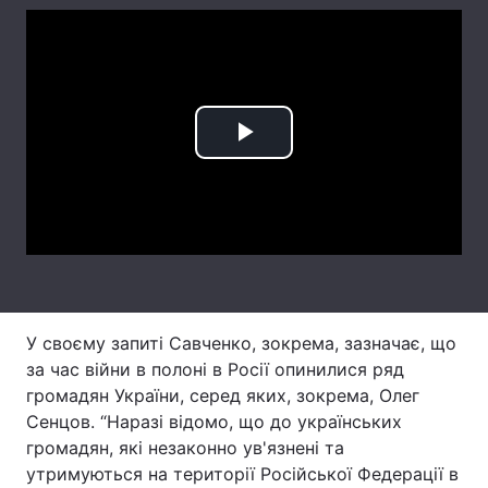
Лонгріди
Відео з Youtube
Статті
Play
Інтерв'ю
Думки
Video
Архів
Вакансії
Контакти
Послуги
У своєму запиті Савченко, зокрема, зазначає, що
за час війни в полоні в Росії опинилися ряд
громадян України, серед яких, зокрема, Олег
Сенцов. “Наразі відомо, що до українських
громадян, які незаконно ув'язнені та
утримуються на території Російської Федерації в