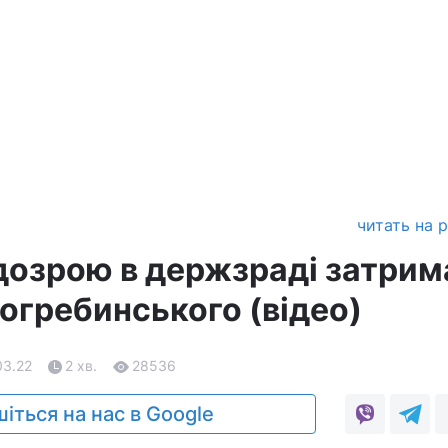
читать на 
ідозрою в держзраді затри
огребинського (відео)
03.22
2 хв.
28536
іться на нас в Google