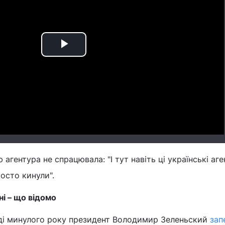
Play
Video
агентура не спрацювала: "І тут навіть ці українські аген
росто кинули".
і – що відомо
ді минулого року президент Володимир Зеленьский
зап