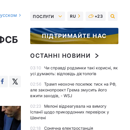
русском
RU
+23
ПОСЛУГИ
ПІДТРИМАЙТЕ НАС
 ФСБ
ОСТАННІ НОВИНИ
03:10
Чи справді родзинки такі корисні, як
усі думають: відповідь дієтологів
02:56
Трамп неохоче посилює тиск на РФ,
але законопроект Грема змусить його
вжити заходів, - WSJ
02:23
Мелоні відреагувала на вимогу
Іспанії щодо прикордонних перевірок у
Шенгені
02:18
Сонячна електростанція