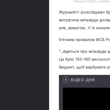
Раніше РНБО ухвалил
Журналіст-розслідувач Хри
витратила мільярди доларі
але, зрештою, ті їх кинули
Епічним провалом ФСБ Ро
"...йдеться про мільярди д
Це було 150-160 високоо
бюджет, щоб вербувати ук
ВІДЕО ДНЯ