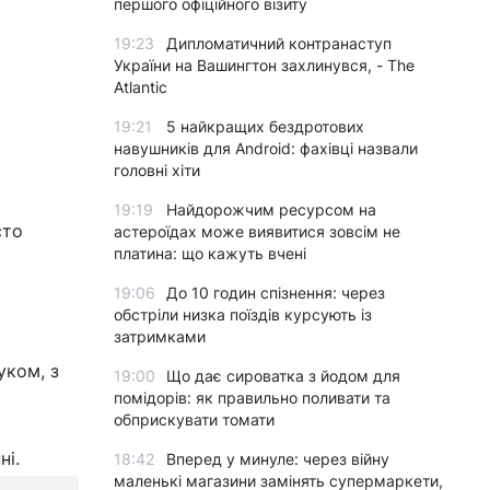
першого офіційного візиту
19:23
Дипломатичний контранаступ
України на Вашингтон захлинувся, - The
Atlantic
19:21
5 найкращих бездротових
навушників для Android: фахівці назвали
головні хіти
19:19
Найдорожчим ресурсом на
сто
астероїдах може виявитися зовсім не
платина: що кажуть вчені
19:06
До 10 годин спізнення: через
обстріли низка поїздів курсують із
затримками
уком, з
19:00
Що дає сироватка з йодом для
помідорів: як правильно поливати та
обприскувати томати
ні.
18:42
Вперед у минуле: через війну
маленькі магазини замінять супермаркети,