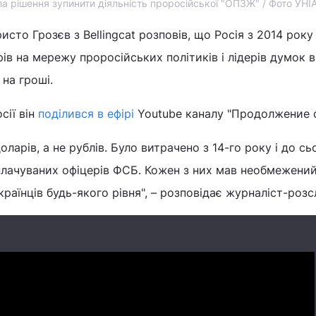
а рішення зупинити діяльність проросійської "ОПЗЖ" / Фото УНІ
сто Грозєв з Bellingcat розповів, що Росія з 2014 року
в на мережу проросійських політиків і лідерів думок в 
 на гроші.
сії він
поділився в ефірі
Youtube каналу "Продолжение с
оларів, а не рублів. Було витрачено з 14-го року і до сь
плачуваних офіцерів ФСБ. Кожен з них мав необмежени
раїнців будь-якого рівня", – розповідає журналіст-розс