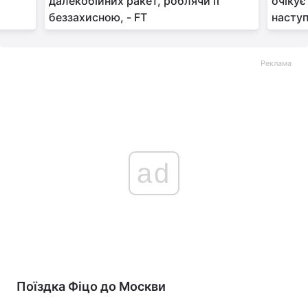
далекобійних ракет, роблячи її
очікує
беззахисною, - FT
наступн
Реклама
ad
Поїздка Фіцо до Москви