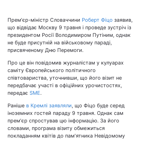
Прем'єр-міністр Словаччини
Роберт Фіцо
заявив,
що відвідає Москву 9 травня і проведе зустріч із
Головна
Війна
президентом Росії Володимиром Путіним, однак
Україна
Політика
не буде присутній на військовому параді,
присвяченому Дню Перемоги.
Економіка
Світ
Про це він повідомив журналістам у кулуарах
Спорт
Наука
саміту Європейського політичного
співтовариства, уточнивши, що його візит не
Техно і зв'язок
Лайт
передбачає участі в офіційних урочистостях,
передає
SME
.
Зброя
Інциденти
Раніше
в Кремлі заявляли
, що Фіцо буде серед
Здоров'я
Туризм
іноземних гостей параду 9 травня. Однак сам
прем'єр спростував цю інформацію. За його
Цікавинки
Погода
словами, програма візиту обмежиться
покладанням квітів до пам'ятника Невідомому
Екологія
Регіони