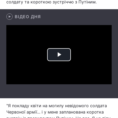
солдату та короткою зустріччю з Путіним.
Лонгріди
ВІДЕО ДНЯ
Відео з Youtube
Статті
Інтерв'ю
Думки
Архів
Вакансії
Play
Контакти
Video
Послуги
"Я покладу квіти на могилу невідомого солдата
Червоної армії... і у мене запланована коротка