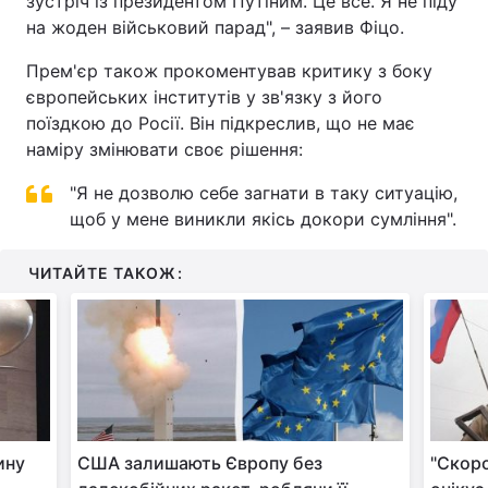
зустріч із президентом Путіним. Це все. Я не піду
на жоден військовий парад", – заявив Фіцо.
Тема оформлення
Прем'єр також прокоментував критику з боку
європейських інститутів у зв'язку з його
поїздкою до Росії. Він підкреслив, що не має
наміру змінювати своє рішення:
"Я не дозволю себе загнати в таку ситуацію,
щоб у мене виникли якісь докори сумління".
ЧИТАЙТЕ ТАКОЖ:
ину
США залишають Європу без
"Скоро