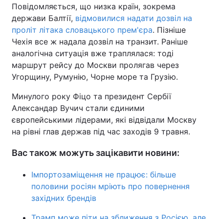
Повідомляється, що низка країн, зокрема
держави Балтії,
відмовилися надати дозвіл на
проліт літака словацького прем'єра
. Пізніше
Чехія все ж надала дозвіл на транзит. Раніше
аналогічна ситуація вже траплялася: тоді
маршрут рейсу до Москви пролягав через
Угорщину, Румунію, Чорне море та Грузію.
Минулого року Фіцо та президент Сербії
Александар Вучич стали єдиними
європейськими лідерами, які відвідали Москву
на рівні глав держав під час заходів 9 травня.
Вас також можуть зацікавити новини:
Імпортозаміщення не працює: більше
половини росіян мріють про повернення
західних брендів
Трамп може піти на зближення з Росією, але