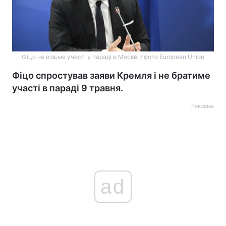
Фіцо не візьме участі у параді в Москві / фото European Union
Фіцо спростував заяви Кремля і не братиме
участі в параді 9 травня.
Реклама
ad