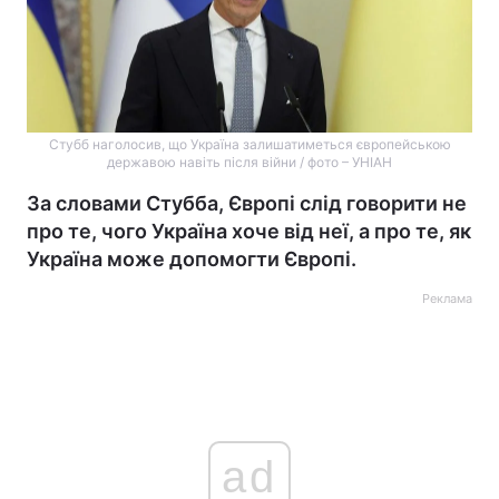
Стубб наголосив, що Україна залишатиметься європейською
державою навіть після війни / фото – УНІАН
За словами Стубба, Європі слід говорити не
про те, чого Україна хоче від неї, а про те, як
Україна може допомогти Європі.
Реклама
ad