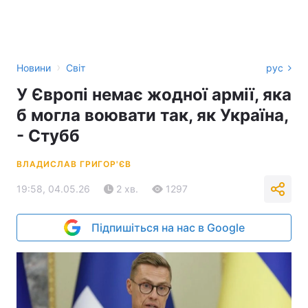
›
Новини
Світ
рус
У Європі немає жодної армії, яка
б могла воювати так, як Україна,
- Стубб
ВЛАДИСЛАВ ГРИГОР'ЄВ
19:58, 04.05.26
2 хв.
1297
Підпишіться на нас в Google