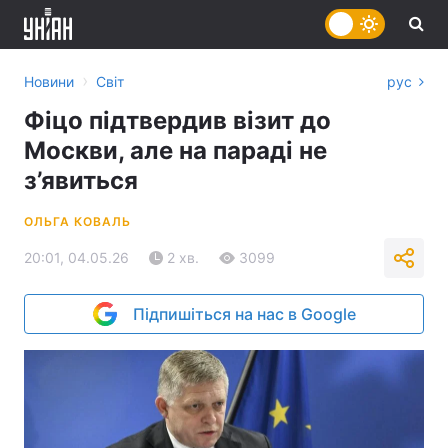
›
Новини
Світ
рус
Фіцо підтвердив візит до
Москви, але на параді не
з’явиться
ОЛЬГА КОВАЛЬ
20:01, 04.05.26
2 хв.
3099
Підпишіться на нас в Google