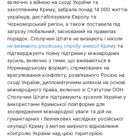
включно з війною на сході України та
захопленням Криму, забрала понад 14 000 життів
українців, дестабілізувала Європу та
Чорноморський регіон, а також поставила під
загрозу глобальний, заснований на правилах
порядок. Сполучені Штати не визнають і ніколи
не визнають російську спробу анексії Криму
та
підтверджують повну підтримку міжнародних
зусиль, включно з тими, що вживаються в
Нормандському форматі, спрямованих на
врегулювання конфлікту, розв’язаного Росією на
сході України, дипломатичним шляхом на основі
міжнародного права, включно зі Статутом ООН.
Сполучені Штати підтримують зусилля України у
використанні Кримської платформи для
зосередження міжнародної уваги та дій на
гуманітарних і безпекових наслідках російської
окупації Криму з метою мирного відновлення
контролю України над цією територією