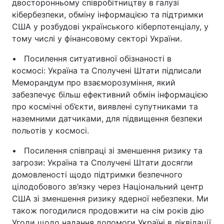
двосторонньому співробітництву в галузі
кібербезпеки, обміну інформацією та підтримки
США у розбудові українського кіберпотенціалу, у
тому числі у фінансовому секторі України.
• Посилення ситуативної обізнаності в
космосі: Україна та Сполучені Штати підписали
Меморандум про взаєморозуміння, який
забезпечує більш ефективний обмін інформацією
про космічні об’єкти, виявлені супутниками та
наземними датчиками, для підвищення безпеки
польотів у космосі.
• Посилення співпраці зі зменшення ризику та
загрози: Україна та Сполучені Штати досягли
домовленості щодо підтримки безпечного
цілодобового зв’язку через Національний центр
США зі зменшення ризику ядерної небезпеки. Ми
також погодилися продовжити на сім років дію
Угоди щодо надання допомоги Україні в ліквідації