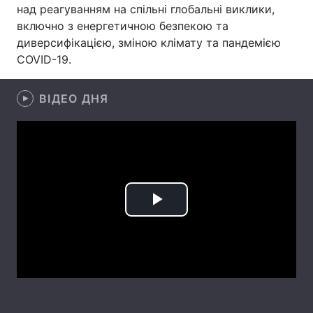
над реагуванням на спільні глобальні виклики,
Лонгріди
включно з енергетичною безпекою та
диверсифікацією, зміною клімату та пандемією
COVID-19.
Відео з Youtube
Статті
Інтерв'ю
Думки
ВІДЕО ДНЯ
Архів
Вакансії
Контакти
Послуги
Play
Video