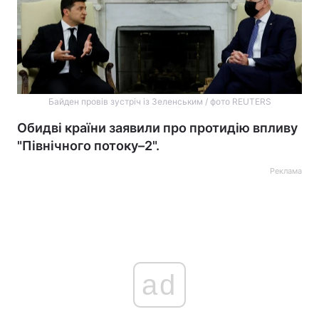
Байден провів зустріч із Зеленським / фото REUTERS
Обидві країни заявили про протидію впливу
"Північного потоку–2".
Реклама
ad