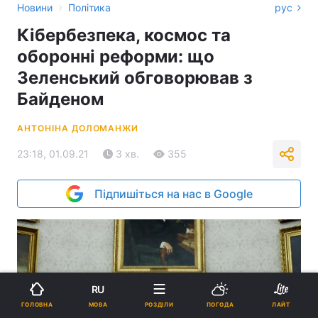
›
Новини
Політика
рус
Кібербезпека, космос та
оборонні реформи: що
Зеленський обговорював з
Байденом
АНТОНІНА ДОЛОМАНЖИ
23:18, 01.09.21
3 хв.
355
Підпишіться на нас в Google
RU
МОВА
ГОЛОВНА
РОЗДІЛИ
ПОГОДА
ЛАЙТ