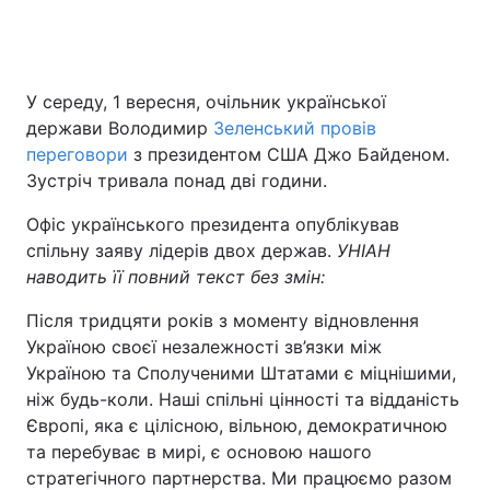
Головна
Війна
У середу, 1 вересня, очільник української
держави Володимир
Зеленський провів
Україна
Політика
переговори
з президентом США Джо Байденом.
Зустріч тривала понад дві години.
Економіка
Світ
Офіс українського президента опублікував
Спорт
Наука
спільну заяву лідерів двох держав.
УНІАН
наводить її повний текст без змін:
Техно і зв'язок
Лайт
Після тридцяти років з моменту відновлення
Зброя
Інциденти
Україною своєї незалежності зв’язки між
Україною та Сполученими Штатами є міцнішими,
Здоров'я
Туризм
ніж будь-коли. Наші спільні цінності та відданість
Європі, яка є цілісною, вільною, демократичною
Цікавинки
Погода
та перебуває в мирі, є основою нашого
стратегічного партнерства. Ми працюємо разом
Екологія
Регіони