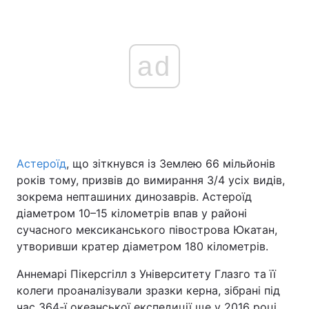
ad
Астероїд
, що зіткнувся із Землею 66 мільйонів
років тому, призвів до вимирання 3/4 усіх видів,
зокрема непташиних динозаврів. Астероїд
діаметром 10–15 кілометрів впав у районі
сучасного мексиканського півострова Юкатан,
утворивши кратер діаметром 180 кілометрів.
Аннемарі Пікерсгілл з Університету Глазго та її
колеги проаналізували зразки керна, зібрані під
час 364-ї океанської експедиції ще у 2016 році.