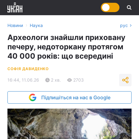
›
Новини
Наука
рус
Археологи знайшли приховану
печеру, недоторкану протягом
40 000 років: що всередині
СОФІЯ ДАВИДЕНКО
16:44, 11.06.26
2 хв.
2703
Підпишіться на нас в Google