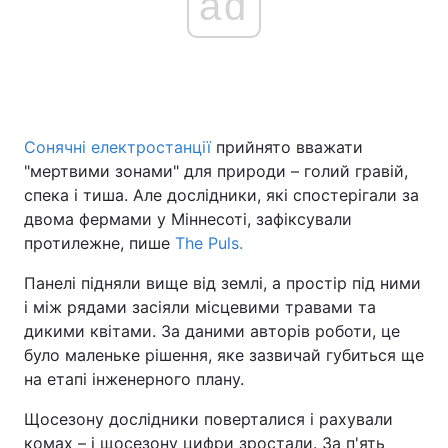
ad
Сонячні електростанції
прийнято вважати
"мертвими зонами" для природи – голий гравій,
спека і тиша. Але дослідники, які спостерігали за
двома фермами у Міннесоті, зафіксували
протилежне, пише
The Puls.
Панелі підняли вище від землі, а простір під ними
і між рядами засіяли місцевими травами та
дикими квітами. За даними авторів роботи, це
було маленьке рішення, яке зазвичай губиться ще
на етапі інженерного плану.
Щосезону дослідники поверталися і рахували
комах – і щосезону цифри зростали. За п'ять