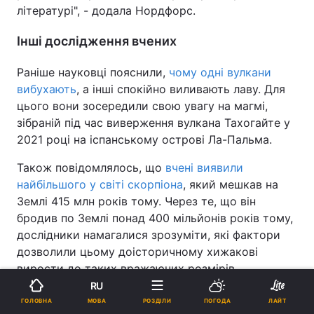
літературі", - додала Нордфорс.
Інші дослідження вчених
Раніше науковці пояснили,
чому одні вулкани
вибухають
, а інші спокійно виливають лаву. Для
цього вони зосередили свою увагу на магмі,
зібраній під час виверження вулкана Тахогайте у
2021 році на іспанському острові Ла-Пальма.
Також повідомлялось, що
вчені виявили
найбільшого у світі скорпіона
, який мешкав на
Землі 415 млн років тому. Через те, що він
бродив по Землі понад 400 мільйонів років тому,
дослідники намагалися зрозуміти, які фактори
дозволили цьому доісторичному хижакові
вирости до таких вражаючих розмірів.
Реклама
RU
МОВА
ГОЛОВНА
РОЗДІЛИ
ПОГОДА
ЛАЙТ