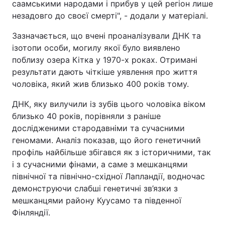
саамськими народами і прибув у цей регіон лише
незадовго до своєї смерті", - додали у матеріалі.
Зазначається, що вчені проаналізували ДНК та
ізотопи особи, могилу якої було виявлено
поблизу озера Кітка у 1970-х роках. Отримані
результати дають чіткіше уявлення про життя
чоловіка, який жив близько 400 років тому.
ДНК, яку вилучили із зубів цього чоловіка віком
близько 40 років, порівняли з раніше
дослідженими стародавніми та сучасними
геномами. Аналіз показав, що його генетичний
профіль найбільше збігався як з історичними, так
і з сучасними фінами, а саме з мешканцями
північної та північно-східної Лапландії, водночас
демонструючи слабші генетичні зв’язки з
мешканцями району Куусамо та південної
Фінляндії.