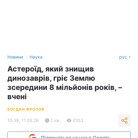
›
Новини
Наука
рус
Астероїд, який знищив
динозаврів, гріє Землю
зсередини 8 мільйонів років, –
вчені
БОГДАН ФРОЛОВ
10:36, 11.06.26
2 хв.
2353
Підпишіться на нас в Google