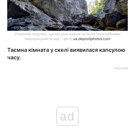
Розкопки свідчать, що місцеві жителі не були "незграбними
мешканцями печер" \ фото
ua.depositphotos.com
Таємна кімната у скелі виявилася капсулою
часу.
Реклама
ad