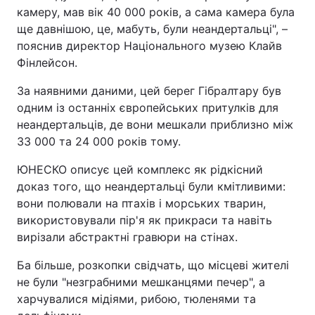
камеру, мав вік 40 000 років, а сама камера була
Тема оформлення
ще давнішою, це, мабуть, були неандертальці", –
пояснив директор Національного музею Клайв
Фінлейсон.
За наявними даними, цей берег Гібралтару був
одним із останніх європейських притулків для
неандертальців, де вони мешкали приблизно між
33 000 та 24 000 років тому.
ЮНЕСКО описує цей комплекс як рідкісний
доказ того, що неандертальці були кмітливими:
вони полювали на птахів і морських тварин,
використовували пір'я як прикраси та навіть
вирізали абстрактні гравюри на стінах.
Ба більше, розкопки свідчать, що місцеві жителі
не були "незграбними мешканцями печер", а
харчувалися мідіями, рибою, тюленями та