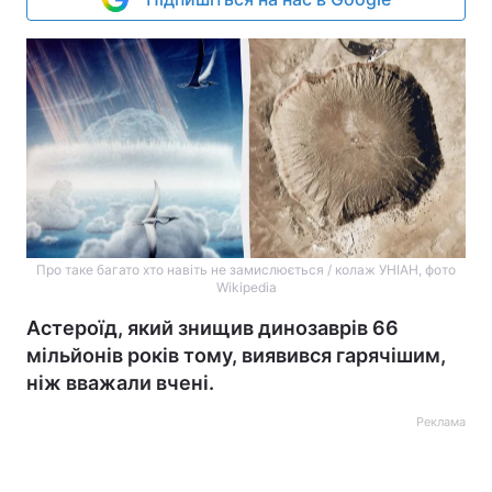
Про таке багато хто навіть не замислюється / колаж УНІАН, фото
Wikipedia
Астероїд, який знищив динозаврів 66
мільйонів років тому, виявився гарячішим,
ніж вважали вчені.
Реклама