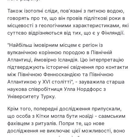
Також ізотопні сліди, повʼязані з питною водою,
говорять про те, що він провів підліткові роки в
місцевості з геологічними характеристиками, які
суттєво відрізняються від тих, що є у Фінляндії.
"Найбільш імовірним місцем є регіон із
вулканічною корінною породою в Північній
Атлантиці, ймовірно Ісландія. Цю інтерпретацію
підтверджують історичні свідчення про контакти
між Північною Фенноскандією та Північною
Атлантикою у XVI столітті", - зауважила старша
наукова співробітниця Улла Нордфорс з
Університету Турку.
Крім того, попередні дослідження припускали,
що особа з Кітки могла бути ноаїді - саамським
фахівцем з ритуалів. Попри те, що нове
дослідження не виключає цієї можливості, воно