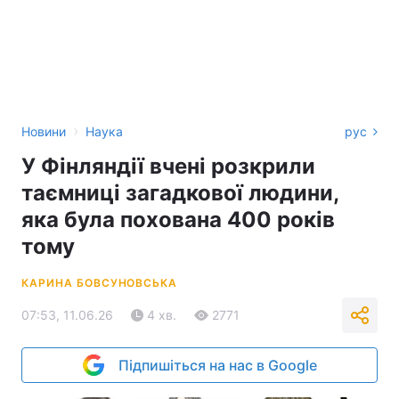
›
Новини
Наука
рус
У Фінляндії вчені розкрили
таємниці загадкової людини,
яка була похована 400 років
тому
КАРИНА БОВСУНОВСЬКА
07:53, 11.06.26
4 хв.
2771
Підпишіться на нас в Google