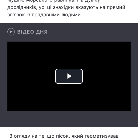
дослідників, усі ці знахідки вказують на прямий
Лонгріди
зв'язок із прадавніми людьми.
Відео з Youtube
Статті
ВІДЕО ДНЯ
Інтерв'ю
Думки
Архів
Вакансії
Контакти
Play
Послуги
Video
"З огляду на те, що пісок, який герметизував