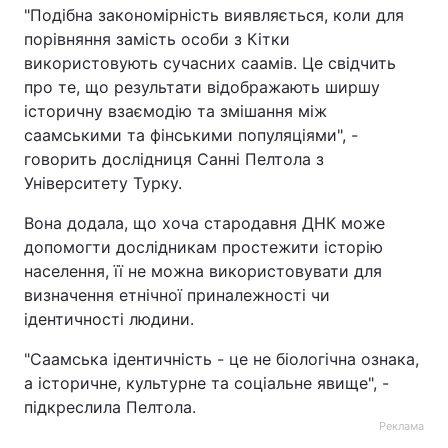
"Подібна закономірність виявляється, коли для
порівняння замість особи з Кітки
використовують сучасних саамів. Це свідчить
про те, що результати відображають ширшу
історичну взаємодію та змішання між
саамськими та фінськими популяціями", -
говорить дослідниця Санні Пелтола з
Університету Турку.
Вона додала, що хоча стародавня ДНК може
допомогти дослідникам простежити історію
населення, її не можна використовувати для
визначення етнічної приналежності чи
ідентичності людини.
"Саамська ідентичність - це не біологічна ознака,
а історичне, культурне та соціальне явище", -
підкреслила Пелтола.
Реклама