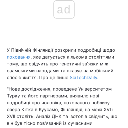
ad
У Північній Фінляндії розкрили подробиці щодо
поховання
, яке датується кількома століттями
тому, що свідчить про генетичні звʼязки між
саамськими народами та вказує на мобільний
спосіб життя. Про це пише
SciTechDaily
.
"Нове дослідження, проведене Університетом
Турку та його партнерами, виявило нові
подробиці про чоловіка, похованого поблизу
озера Кітка в Куусамо, Фінляндія, на межі XVI і
XVII століть. Аналіз ДНК та ізотопів свідчить, що
він був тісно пов'язаний із сучасними