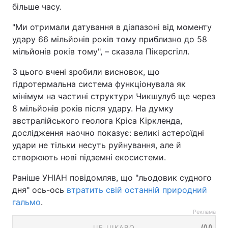
більше часу.
"Ми отримали датування в діапазоні від моменту
удару 66 мільйонів років тому приблизно до 58
мільйонів років тому", – сказала Пікерсгілл.
З цього вчені зробили висновок, що
гідротермальна система функціонувала як
мінімум на частині структури Чикшулуб ще через
8 мільйонів років після удару. На думку
австралійського геолога Кріса Кіркленда,
дослідження наочно показує: великі астероїдні
удари не тільки несуть руйнування, але й
створюють нові підземні екосистеми.
Раніше УНІАН повідомляв, що "льодовик судного
дня" ось-ось
втратить свій останній природний
гальмо
.
Реклама