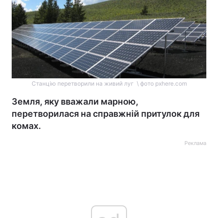
Станцію перетворили на живий луг \ фото pxhere.com
Земля, яку вважали марною,
перетворилася на справжній притулок для
комах.
Реклама