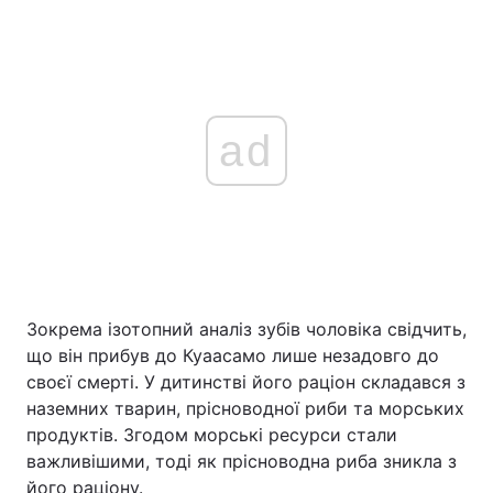
ad
Зокрема ізотопний аналіз зубів чоловіка свідчить,
що він прибув до Куаасамо лише незадовго до
своєї смерті. У дитинстві його раціон складався з
наземних тварин, прісноводної риби та морських
продуктів. Згодом морські ресурси стали
важливішими, тоді як прісноводна риба зникла з
його раціону.