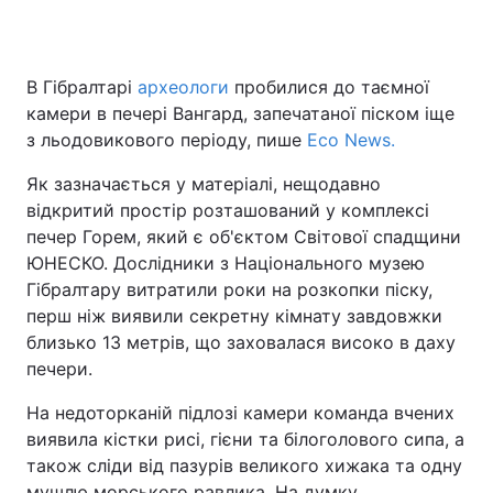
В Гібралтарі
археологи
пробилися до таємної
Головна
Війна
камери в печері Вангард, запечатаної піском іще
з льодовикового періоду, пише
Есо News.
Україна
Політика
Як зазначається у матеріалі, нещодавно
Економіка
Світ
відкритий простір розташований у комплексі
печер Горем, який є об'єктом Світової спадщини
Спорт
Наука
ЮНЕСКО. Дослідники з Національного музею
Гібралтару витратили роки на розкопки піску,
Техно і зв'язок
Лайт
перш ніж виявили секретну кімнату завдовжки
Зброя
Інциденти
близько 13 метрів, що заховалася високо в даху
печери.
Здоров'я
Туризм
На недоторканій підлозі камери команда вчених
Цікавинки
Погода
виявила кістки рисі, гієни та білоголового сипа, а
також сліди від пазурів великого хижака та одну
Екологія
Регіони
мушлю морського равлика. На думку