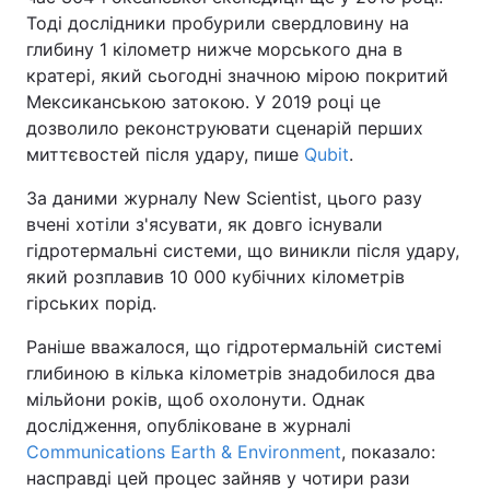
Тоді дослідники пробурили свердловину на
глибину 1 кілометр нижче морського дна в
кратері, який сьогодні значною мірою покритий
Мексиканською затокою. У 2019 році це
дозволило реконструювати сценарій перших
миттєвостей після удару, пише
Qubit
.
За даними журналу New Scientist, цього разу
вчені хотіли з'ясувати, як довго існували
гідротермальні системи, що виникли після удару,
який розплавив 10 000 кубічних кілометрів
гірських порід.
Раніше вважалося, що гідротермальній системі
глибиною в кілька кілометрів знадобилося два
мільйони років, щоб охолонути. Однак
дослідження, опубліковане в журналі
Communications Earth & Environment
, показало:
насправді цей процес зайняв у чотири рази