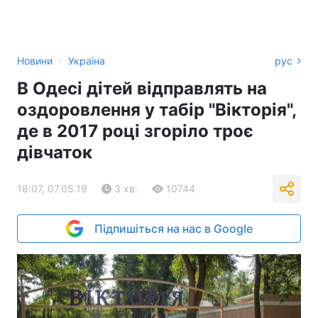
›
Новини
Україна
рус
В Одесі дітей відправлять на
оздоровлення у табір "Вікторія",
де в 2017 році згоріло троє
дівчаток
18:07, 07.05.19
3 хв.
10744
Підпишіться на нас в Google