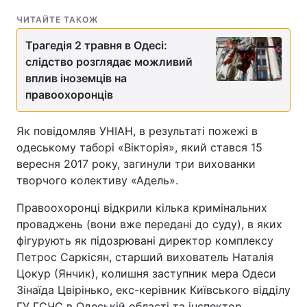
ЧИТАЙТЕ ТАКОЖ
Трагедія 2 травня в Одесі:
слідство розглядає можливий
вплив іноземців на
правоохоронців
Як повідомляв УНІАН, в результаті пожежі в
одеському таборі «Вікторія», який стався 15
вересня 2017 року, загинули три вихованки
творчого колективу «Адель».
Правоохоронці відкрили кілька кримінальних
проваджень (вони вже передані до суду), в яких
фігурують як підозрювані директор комплексу
Петрос Саркісян, старший вихователь Наталія
Цокур (Янчик), колишня заступник мера Одеси
Зінаїда Цвірінько, екс-керівник Київського відділу
ГУ ГСЧС в Одеській області та інспектор.