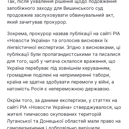
Так, після ухвалення рішення щодо подовження
запобіжного заходу для Вишинського суд
Тема оформлення
продовжив заслуховувати обвинувальний акт,
який зачитував прокурор.
Зокрема, прокурор назвав публікації на сайті РІА
«Новости Україна» та оголосив висновки їх
лінгвістичної експертизи. Згідно з висновками, ці
публікації були пропагандистськими та писалися
для того, щоб у читача склалося враження, що
Україна перебуває під зовнішнім керуванням,
громадяни поділені на непримиренні табори,
країна не здатна здобувати перемоги у війні, а
натомість Росія є непереможною державою.
Окрім того, за даними експертизи, у статтях на
сайті РІА «Новости Україна» стверджувалося, що
жителі тимчасово окупованих територій
Луганської та Донецької областей мали право на
самовизначення і добровільно вирішили