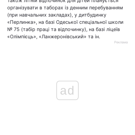
Також літній відпочинок для дітей планується
організувати в таборах із денним перебуванням
(при навчальних закладах), у дитбудинку
«Перлинка», на базі Одеської спеціальної школи
№ 75 (табір праці та відпочинку), на базі ліцеїв
«Олімпієць», «Ланжеронівський» та ін.
Реклама
ad