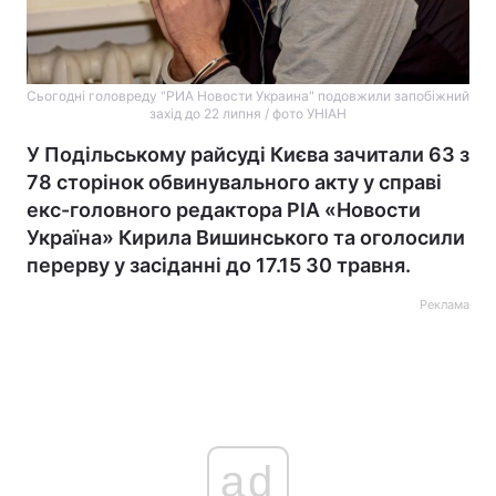
Сьогодні головреду "РИА Новости Украина" подовжили запобіжний
захід до 22 липня / фото УНІАН
У Подільському райсуді Києва зачитали 63 з
78 сторінок обвинувального акту у справі
екс-головного редактора РІА «Новости
Україна» Кирила Вишинського та оголосили
перерву у засіданні до 17.15 30 травня.
Реклама
ad