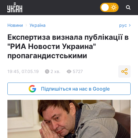
›
Новини
Україна
рус
Експертиза визнала публікації в
"РИА Новости Украина"
пропагандистськими
19:45, 07.05.19
2 хв.
5727
Підпишіться на нас в Google