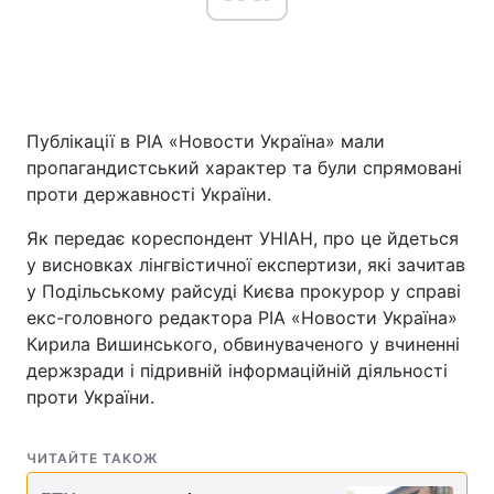
Головна
Війна
Публікації в РІА «Новости Україна» мали
Україна
Політика
пропагандистський характер та були спрямовані
Економіка
Світ
проти державності України.
Як передає кореспондент УНІАН, про це йдеться
Спорт
Наука
у висновках лінгвістичної експертизи, які зачитав
Техно і зв'язок
Лайт
у Подільському райсуді Києва прокурор у справі
екс-головного редактора РІА «Новости Україна»
Зброя
Інциденти
Кирила Вишинського, обвинуваченого у вчиненні
держзради і підривній інформаційній діяльності
Здоров'я
Туризм
проти України.
Цікавинки
Погода
ЧИТАЙТЕ ТАКОЖ
Екологія
Регіони