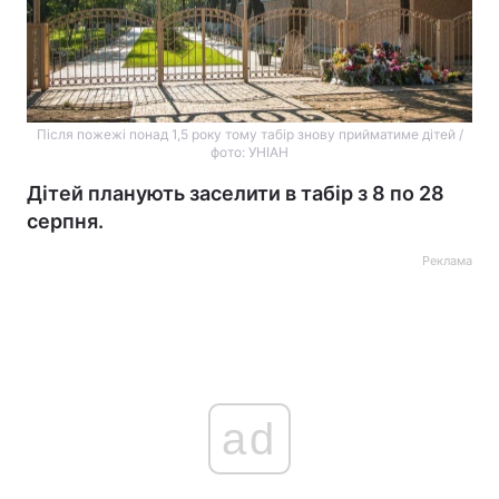
Після пожежі понад 1,5 року тому табір знову прийматиме дітей /
фото: УНІАН
Дітей планують заселити в табір з 8 по 28
серпня.
Реклама
ad