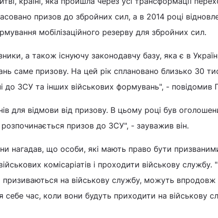
тві, країні, яка пройшла через усі трансформації пере
касовано призов до збройних сил, а в 2014 році відновл
рмування мобілізаційного резерву для збройних сил.
ники, а також існуючу законодавчу базу, яка є в Україн
нь саме призову. На цей рік сплановано близько 30 ти
ні до ЗСУ та інших військових формувань", - повідомив 
нів для відмови від призову. В цьому році був оголошен
 розпочинається призов до ЗСУ", - зауважив він.
ни нагадав, що особи, які мають право бути призваними
військових комісаріатів і проходити військову службу. 
то призиваються на військову службу, можуть впродовж
я себе час, коли вони будуть приходити на військову сл