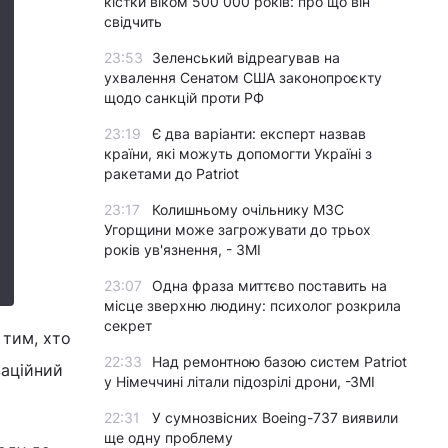
кістки віком 500 000 років: про що він
свідчить
23:53
Зеленський відреагував на
ухвалення Сенатом США законопроєкту
щодо санкцій проти РФ
23:19
Є два варіанти: експерт назвав
країни, які можуть допомогти Україні з
ракетами до Patriot
23:17
Колишньому очільнику МЗС
Угорщини може загрожувати до трьох
років ув'язнення, - ЗМІ
23:07
Одна фраза миттєво поставить на
місце зверхню людину: психолог розкрила
секрет
 тим, хто
22:33
Над ремонтною базою систем Patriot
заційний
у Німеччині літали підозрілі дрони, -ЗМІ
22:31
У сумнозвісних Boeing-737 виявили
ще одну проблему