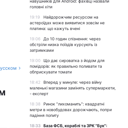
навушників для Android: фахівці назвали
головні хіти
19:19
Найдорожчим ресурсом на
астероїдах може виявитися зовсім не
платина: що кажуть вчені
19:06
До 10 годин спізнення: через
обстріли низка поїздів курсують із
затримками
19:00
Що дає сироватка з йодом для
помідорів: як правильно поливати та
русском
обприскувати томати
18:42
Вперед у минуле: через війну
маленькі магазини замінять супермаркети,
ім
- експерт
18:38
Ринок "лихоманить": квадратні
метри в новобудовах дорожчають, попри
падіння попиту
18:33
База ФСБ, кораблі та ЗРК "Бук":