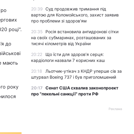
20:39
Суд продовжив тримання під
Про
вартою для Коломойського, захист заявив
ергових
про проблеми зі здоров'ям
20 році".
20:35
Росія встановила антидронові сітки
на своїх субмаринах, розташованих за
’я до
тисячі кілометрів від України
військові
20:22
Що їсти для здоров’я серця:
кардіологи назвали 7 корисних каш
не мають
20:18
Льотчик-утікач з КНДР уперше сів за
штурвал Boeing 737 і був приголомшений
ого року
20:17
Сенат США схвалив законопроект
про "пекельні санкції" проти РФ
внилося
Реклама