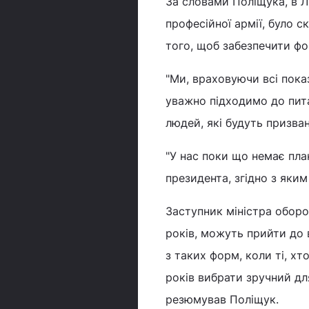
За словами Поліщука, в Ли
професійної армії, було с
того, щоб забезпечити фо
"Ми, враховуючи всі показ
уважно підходимо до пита
людей, які будуть призва
"У нас поки що немає пла
президента, згідно з яким
Заступник міністра оборо
років, можуть прийти до 
з таких форм, коли ті, х
років вибрати зручний дл
резюмував Поліщук.