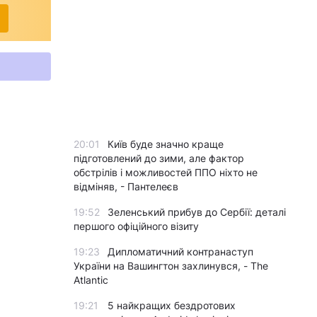
20:01
Київ буде значно краще
підготовлений до зими, але фактор
обстрілів і можливостей ППО ніхто не
відміняв, - Пантелеєв
19:52
Зеленський прибув до Сербії: деталі
першого офіційного візиту
19:23
Дипломатичний контранаступ
України на Вашингтон захлинувся, - The
Atlantic
19:21
5 найкращих бездротових