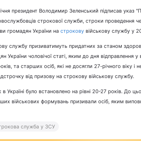
січня президент Володимир Зеленський підписав указ "
ковослужбовців строкової служби, строки проведення ч
ови громадян України на
строкову
військову службу у 20
кову службу призиватимуть придатних за станом здоров
н України чоловічої статі, яким до дня відправлення у 
ків, та старших осіб, які не досягли 27-річного віку і 
відстрочку від призову на строкову військову службу.
 в Україні було встановлено на рівні 20-27 років. До ць
нших військових формувань призивали осіб, яким випо
трокова служба у ЗСУ