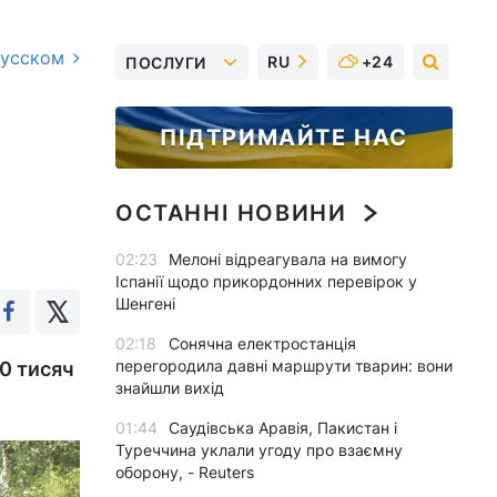
русском
RU
+24
ПОСЛУГИ
ПІДТРИМАЙТЕ НАС
ОСТАННІ НОВИНИ
02:23
Мелоні відреагувала на вимогу
Іспанії щодо прикордонних перевірок у
Шенгені
02:18
Сонячна електростанція
перегородила давні маршрути тварин: вони
0 тисяч
знайшли вихід
01:44
Саудівська Аравія, Пакистан і
Туреччина уклали угоду про взаємну
оборону, - Reuters