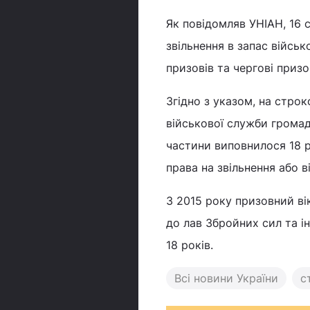
Як повідомляв УНІАН, 16 
звільнення в запас війсь
призовів та чергові приз
Згідно з указом, на стро
військової служби громадя
частини виповнилося 18 ро
права на звільнення або 
З 2015 року призовний вік
до лав Збройних сил та і
18 років.
Всі новини України
с