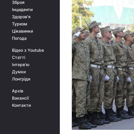
Зброя
Інциденти
Здоров'я
Туризм
Цікавинки
Погода
Відео з Youtube
Статті
Інтерв'ю
Думки
Лонгріди
Архів
Вакансії
Контакти