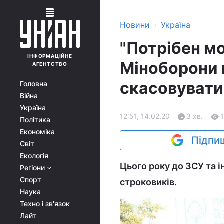
›
Новини
Україна
"Потрібен мо
ІНФОРМАЦІЙНЕ
Міноборони 
АГЕНТСТВО
скасовувати
Головна
Війна
Україна
12:51, 14.02.20
3 хв.
Політика
Економіка
Підпиш
Світ
Екологія
Цього року до ЗСУ та 
Регіони
Спорт
строковиків.
Наука
Техно і зв'язок
Лайт