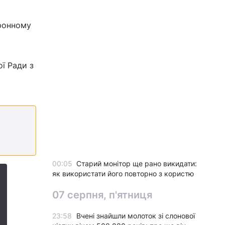
оронному
ої Ради з
00:05
Старий монітор ще рано викидати:
як використати його повторно з користю
07 серпня, п'ятниця
23:58
Вчені знайшли молоток зі слонової