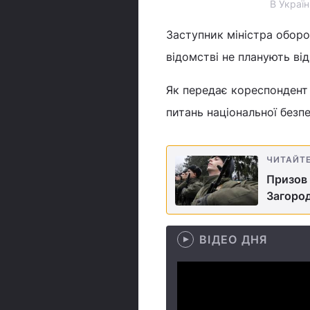
В Україн
Заступник міністра оборо
відомстві не планують ві
Як передає кореспондент У
питань національної безпе
ЧИТАЙТ
Призов 
Загоро
ВІДЕО ДНЯ