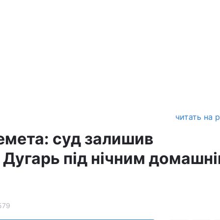
читать на 
мета: суд залишив
 Дугарь під нічним домашн
579