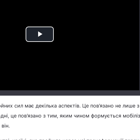
Play
Video
йних сил має декілька аспектів. Це пов’язано не лише з
дні, це пов’язано з тим, яким чином формується мобілі
він.