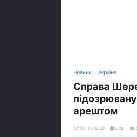
›
Новини
Україна
Справа Шере
підозрювану
арештом
12:39, 14.02.20
2 хв.