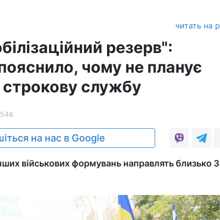
читать на 
білізаційний резерв":
пояснило, чому не планує
 строкову службу
1546
іться на нас в Google
інших військових формувань направлять близько 3