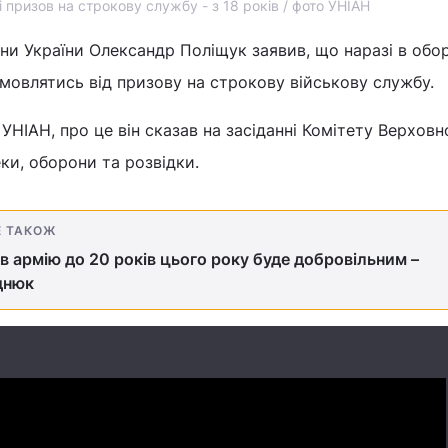
і призов на строкову службу - з 18 років / фото УНІАН
ни України Олександр Поліщук заявив, що наразі в об
дмовлятись від призову на строкову військову службу.
НІАН, про це він сказав на засіданні Комітету Верховн
ки, оборони та розвідки.
Е ТАКОЖ
в армію до 20 років цього року буде добровільним –
днюк