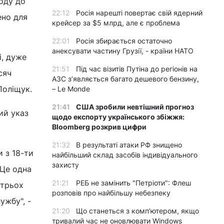
ходу до
22:12
Росія нарешті повертає свій ядерний
ено для
крейсер за $5 млрд, але є проблема
22:01
Росія збирається остаточно
анексувати частину Грузії, - країни НАТО
і, дуже
21:51
Під час візитів Путіна до регіонів на
сяч
АЗС з’являється багато дешевого бензину,
Поліщук.
– Le Monde
21:41
США зробили невтішний прогноз
ий указ
щодо експорту українського збіжжя:
Bloomberg розкрив цифри
21:32
В результаті атаки РФ знищено
 з 18-ти
найбільший склад засобів індивідуального
захисту
"Це одна
21:21
РЕБ не замінить "Петріоти": Флеш
 трьох
розповів про найбільшу небезпеку
ужбу", -
21:20
Що станеться з комп’ютером, якщо
тривалий час не оновлювати Windows