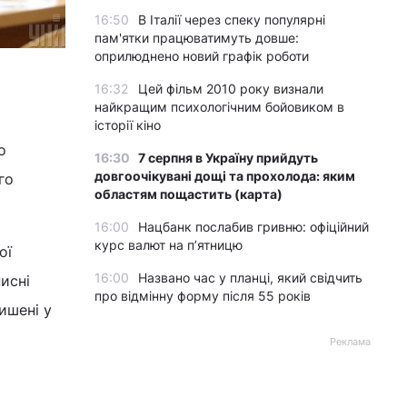
16:50
В Італії через спеку популярні
пам'ятки працюватимуть довше:
оприлюднено новий графік роботи
16:32
Цей фільм 2010 року визнали
найкращим психологічним бойовиком в
історії кіно
о
16:30
7 серпня в Україну прийдуть
довгоочікувані дощі та прохолода: яким
го
областям пощастить (карта)
16:00
Нацбанк послабив гривню: офіційний
курс валют на п’ятницю
ої
16:00
Названо час у планці, який свідчить
исні
про відмінну форму після 55 років
ишені у
Реклама