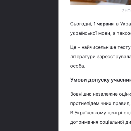
ЗНО 
Сьогодні,
1 червня
, в Укр
української мови, а також
Це – найчисельніше тесту
літератури зареєструвала
особа.
Умови допуску учасни
Зовнішнє незалежне оцін
протиепідемічних правил,
В Українському центрі оц
дотримання соціальної ди