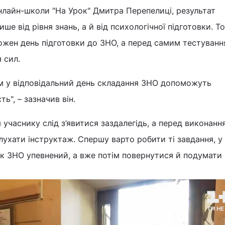
нлайн-школи "На Урок" Дмитра Перепелиці, результат
ше від рівня знань, а й від психологічної підготовки. То
ожен день підготовки до ЗНО, а перед самим тестуван
 сил.
м у відповідальний день складання ЗНО допоможуть
ть", – зазначив він.
 учаснику слід з’явитися заздалегідь, а перед виконанн
ухати інструктаж. Спершу варто робити ті завдання, у
к ЗНО упевнений, а вже потім повернутися й подумати