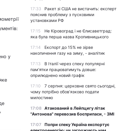
17:33
Ракет зі США не вистачить: експерт
пояснив проблему з пусковими
мометрії
установками РФ
ументів:
17:15
Не Кіровоград і не Єлисаветград:
яка була перша назва Кропивницького
17:14
Експорт до 15% не зірве
накопичення газу на зиму, - аналітик
ено у
17:13
В Італії через спеку популярні
пам'ятки працюватимуть довше:
оприлюднено новий графік
яке
17:10
7 серпня: церковне свято сьогодні,
чому потрібно обов’язково подати
милостиню
де
17:08
Атакований в Лейпцигу літак
у
"Антонова" перевозив боєприпаси, - ЗМІ
17:07
Попри спеку Україна експортує
електроенергію: чи загрожують нам