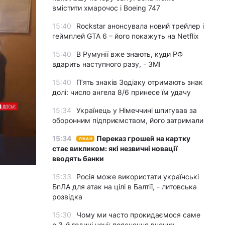
вмістити хмарочос і Boeing 747
15:40
Rockstar анонсувала новий трейлер і
геймплей GTA 6 – його покажуть на Netflix
15:40
В Румунії вже знають, куди РФ
вдарить наступного разу, - ЗМІ
15:40
П’ять знаків Зодіаку отримають знак
долі: число ангела 8/6 принесе їм удачу
15:34
Українець у Німеччині шпигував за
оборонним підприємством, його затримали
15:34
Переказ грошей на картку
УНІАН
стає викликом: які незвичні новації
вводять банки
15:33
Росія може використати українські
БпЛА для атак на цілі в Балтії, - литовська
розвідка
15:30
Чому ми часто прокидаємося саме
о 3-й годині ночі: пояснення вчених