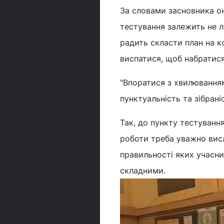
За словами засновника о
тестування залежить не ли
радить скласти план на к
виспатися, щоб набратися
"Впоратися з хвилювання
пунктуальність та зібраніс
Так, до пункту тестування
роботи треба уважно висл
правильності яких учасни
складними.