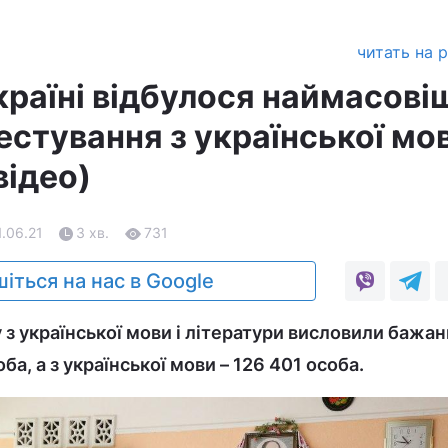
читать на 
країні відбулося наймасові
естування з української мов
відео)
1.06.21
3 хв.
731
іться на нас в Google
 з української мови і літератури висловили бажан
ба, а з української мови – 126 401 особа.