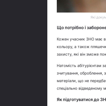
Які доку
Що потрібно і заборон
Кожен учасник ЗНО має в
кольору, а також пляшечк
захисту, які він зможе по
Натомість абітурієнтам за
зчитування, оброблення, з
матеріали, що не передба
спеціально відведеному мі
Як підготуватися до З