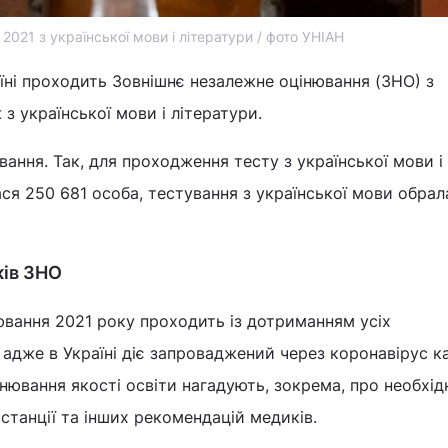
2021 з української мови і літератури / фото УНІАН
аїні проходить Зовнішнє незалежне оцінювання (ЗНО) з
 з української мови і літератури.
вання. Так, для проходження тесту з української мови і
ся 250 681 особа, тестування з української мови обрал
ків ЗНО
ювання 2021 року проходить із дотриманням усіх
 адже в Україні діє запроваджений через коронавірус к
інювання якості освіти нагадують, зокрема, про необхід
станції та інших рекомендацій медиків.