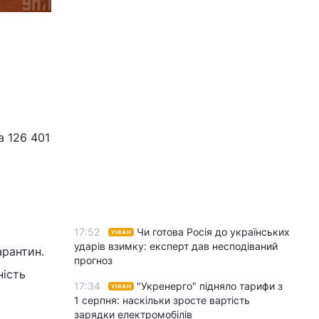
а 126 401
17:52
Чи готова Росія до українських
УНІАН
ударів взимку: експерт дав несподіваний
арантин.
прогноз
ність
17:34
"Укренерго" підняло тарифи з
УНІАН
1 серпня: наскільки зросте вартість
зарядки електромобілів