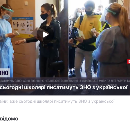
 сьогодні школярі писатимуть ЗНО з української
їни: вже сьогодні школярі писатимуть ЗНО з української
 відомо