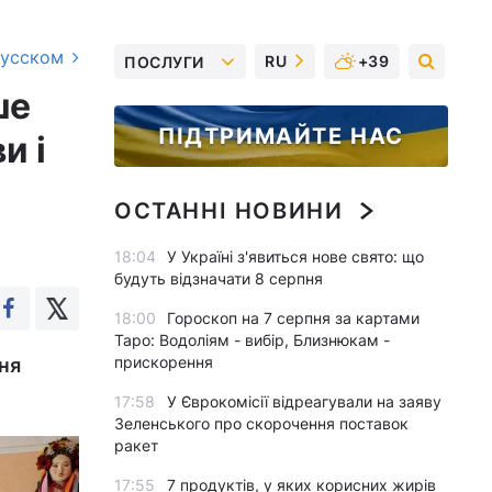
русском
RU
+39
ПОСЛУГИ
ше
ПІДТРИМАЙТЕ НАС
и і
ОСТАННІ НОВИНИ
18:04
У Україні з'явиться нове свято: що
будуть відзначати 8 серпня
18:00
Гороскоп на 7 серпня за картами
Таро: Водоліям - вибір, Близнюкам -
прискорення
ня
17:58
У Єврокомісії відреагували на заяву
Зеленського про скорочення поставок
ракет
17:55
7 продуктів, у яких корисних жирів