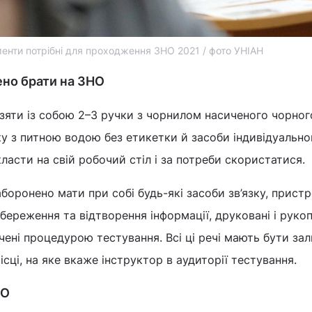
менти потрібні для проходження ЗНО 2021 / фото УНІАН
ено брати на ЗНО
зяти із собою 2–3 ручки з чорнилом насиченого чорног
у з питною водою без етикетки й засоби індивідуально
класти на свій робочий стіл і за потреби скористатися.
боронено мати при собі будь-які засоби зв’язку, пристр
береження та відтворення інформації, друковані і рукоп
чені процедурою тестування. Всі ці речі мають бути зал
сці, на яке вкаже інструктор в аудиторії тестування.
НО