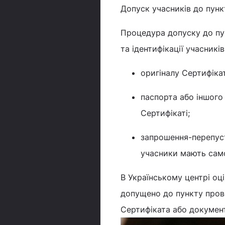
Допуск учасників до пунк
Процедура допуску до пу
та ідентифікації учасникі
оригіналу Сертифіка
паспорта або іншого 
Сертифікаті;
запрошення-перепуст
учасники мають сам
В Українському центрі оц
допущено до пункту пров
Сертифіката або документ