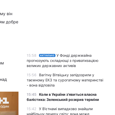
му він
ням добре
15:58
У Фонді держмайна
АКТУАЛЬНО
прогнозують складнощі з приватизацією
ям
великих державних активів
15:56
Вагітну Вітвіцьку запідозрили у
 над
таємному ЕКЗ та сурогатному материнстві
- вона відповіла
15:45
Коли в України з'явиться власна
балістика: Зеленський розкрив терміни
15:42
У Вʼєтнамі випадково знайшли
найбільшу печеру світу: вона може