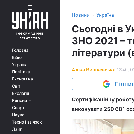
›
Новини
Україна
Сьогодні в У
ІНФОРМАЦІЙНЕ
ЗНО 2021 – т
АГЕНТСТВО
літератури (
Головна
Війна
Україна
Аліна Вишневська
12:40, 0
Політика
Економіка
Підпиш
Світ
Екологія
Сертифікаційну роботу
Регіони
Спорт
виконувати 250 681 осо
Наука
Техно і зв'язок
Лайт