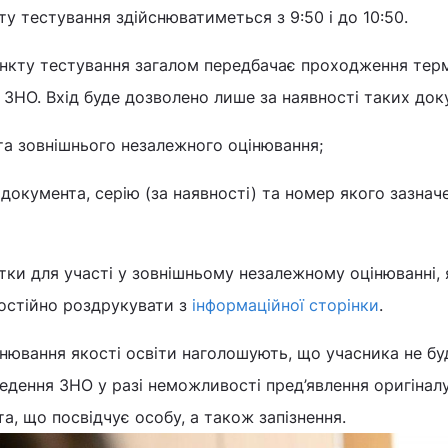
ту тестування здійснюватиметься з 9:50 і до 10:50.
нкту тестування загалом передбачає проходження тер
в ЗНО. Вхід буде дозволено лише за наявності таких док
та зовнішнього незалежного оцінювання;
документа, серію (за наявності) та номер якого зазнач
ки для участі у зовнішньому незалежному оцінюванні, 
остійно роздрукувати з
інформаційної сторінки
.
інювання якості освіти наголошують, що учасника не бу
едення ЗНО у разі неможливості пред’явлення оригінал
а, що посвідчує особу, а також запізнення.