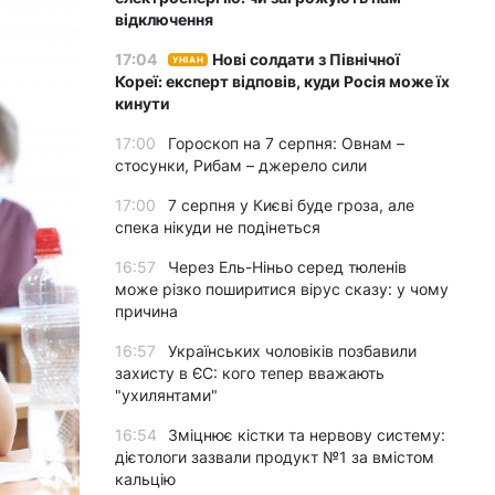
відключення
17:04
Нові солдати з Північної
УНІАН
Кореї: експерт відповів, куди Росія може їх
кинути
17:00
Гороскоп на 7 серпня: Овнам –
стосунки, Рибам – джерело сили
17:00
7 серпня у Києві буде гроза, але
спека нікуди не подінеться
16:57
Через Ель-Ніньо серед тюленів
може різко поширитися вірус сказу: у чому
причина
16:57
Українських чоловіків позбавили
захисту в ЄС: кого тепер вважають
"ухилянтами"
16:54
Зміцнює кістки та нервову систему:
дієтологи зазвали продукт №1 за вмістом
кальцію