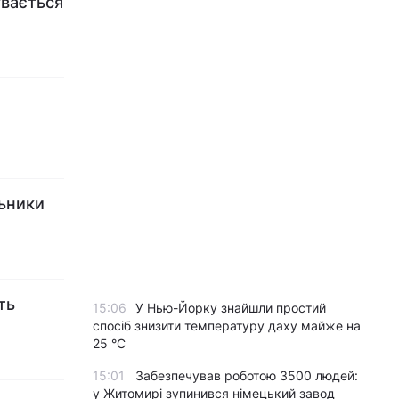
увається
льники
ть
15:06
У Нью-Йорку знайшли простий
спосіб знизити температуру даху майже на
25 °C
15:01
Забезпечував роботою 3500 людей:
у Житомирі зупинився німецький завод