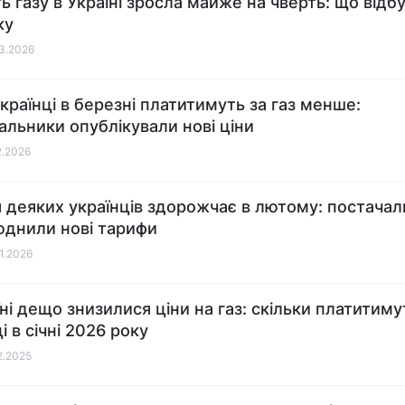
ть газу в Україні зросла майже на чверть: що відб
ку
03.2026
українці в березні платитимуть за газ менше:
альники опублікували нові ціни
2.2026
я деяких українців здорожчає в лютому: постача
днили нові тарифи
01.2026
їні дещо знизилися ціни на газ: скільки платитиму
і в січні 2026 року
12.2025