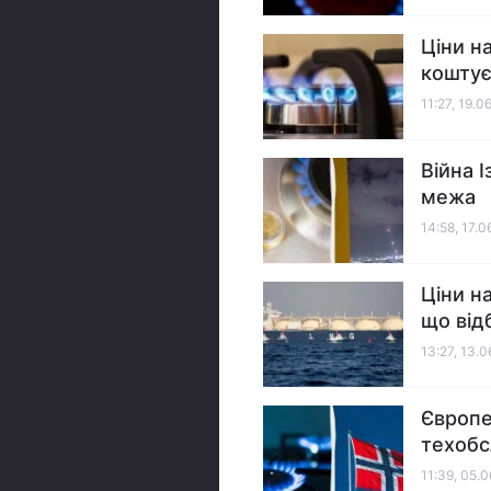
Ціни н
коштує
11:27, 19.0
Війна І
межа
14:58, 17.
Ціни на
що від
13:27, 13.
Європе
техобс
11:39, 05.