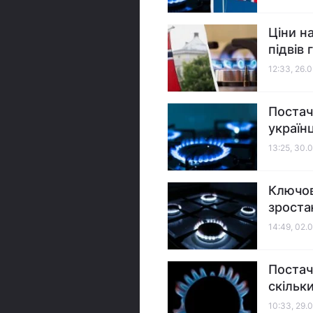
Ціни н
підвів
12:33, 26.
Постач
українц
13:25, 30.
Ключов
зроста
14:49, 02.
Постач
скільк
10:33, 29.