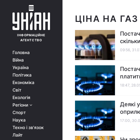
ЦІНА НА ГАЗ
Постач
ІНФОРМАЦІЙНЕ
скільк
АГЕНТСТВО
09:56, 31.
Головна
Війна
Україна
Постач
Політика
платит
Економіка
18:47, 28.
Світ
Екологія
Деякі 
Регіони
оприлю
Спорт
Наука
17:00, 30.
Техно і зв'язок
Лайт
Чи зро