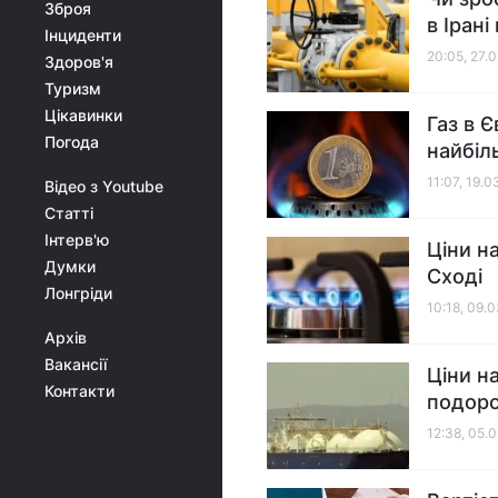
Зброя
в Ірані
Інциденти
20:05, 27.
Здоров'я
Туризм
Цікавинки
Газ в 
Погода
найбіл
11:07, 19.
Відео з Youtube
Статті
Інтерв'ю
Ціни на
Думки
Сході
Лонгріди
10:18, 09.
Архів
Вакансії
Ціни н
Контакти
подоро
12:38, 05.