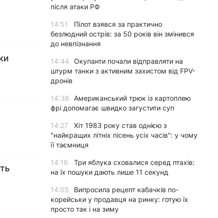
після атаки РФ
14:51
Пілот взявся за практично
безлюдний острів: за 50 років він змінився
до невпізнання
ки
14:44
Окупанти почали відправляти на
штурм танки з активним захистом від FPV-
дронів
14:38
Американський трюк із картоплею
фрі допомагає швидко загустити суп
14:27
Хіт 1983 року став однією з
"найкращих літніх пісень усіх часів": у чому
її таємниця
14:16
Три яблука сховалися серед птахів:
уть
на їх пошуки дають лише 11 секунд
14:05
Випросила рецепт кабачків по-
корейськи у продавця на ринку: готую їх
просто так і на зиму