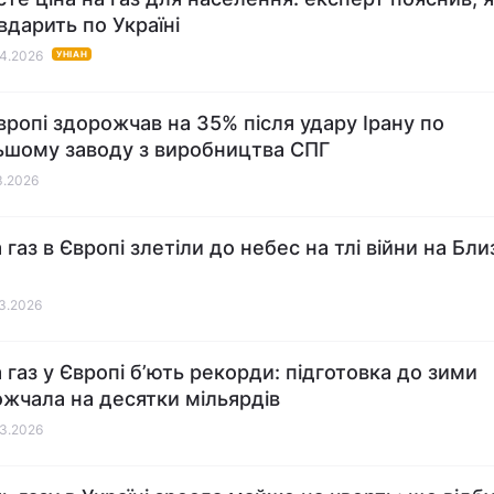
 вдарить по Україні
04.2026
УНІАН
Європі здорожчав на 35% після удару Ірану по
ьшому заводу з виробництва СПГ
03.2026
 газ в Європі злетіли до небес на тлі війни на Бл
03.2026
а газ у Європі б’ють рекорди: підготовка до зими
жчала на десятки мільярдів
03.2026