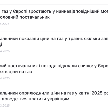
а газ у Європі зростають у найневідповідніший мо
 головний постачальник
05.2025
альники показали ціни на газ у травні: скільки за
і
04.2025
ий постачальник і погода підклали свиню: у Євро
ють ціни на газ
04.2025
альники оприлюднили ціни на газ у квітні 2025 р
и доведеться платити українцям
03.2025