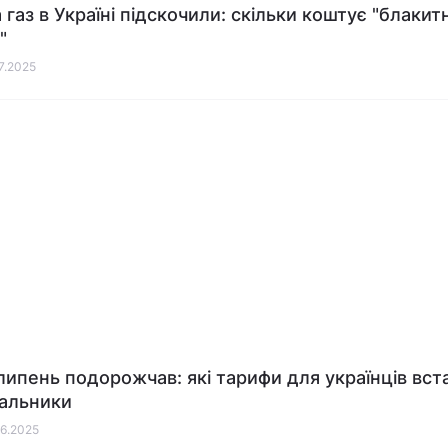
 газ в Україні підскочили: скільки коштує "блакит
"
07.2025
 липень подорожчав: які тарифи для українців вс
альники
06.2025