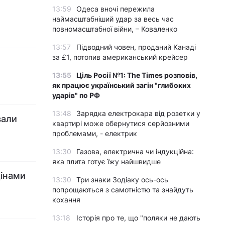
13:59
Одеса вночі пережила
наймасштабніший удар за весь час
повномасштабної війни, – Коваленко
13:57
Підводний човен, проданий Канаді
за £1, потопив американський крейсер
13:55
Ціль Росії №1: The Times розповів,
як працює український загін "глибоких
ударів" по РФ
13:48
Зарядка електрокара від розетки у
вали
квартирі може обернутися серйозними
проблемами, - електрик
13:30
Газова, електрична чи індукційна:
яка плита готує їжу найшвидше
цінами
13:30
Три знаки Зодіаку ось-ось
попрощаються з самотністю та знайдуть
кохання
13:18
Історія про те, що "поляки не дають