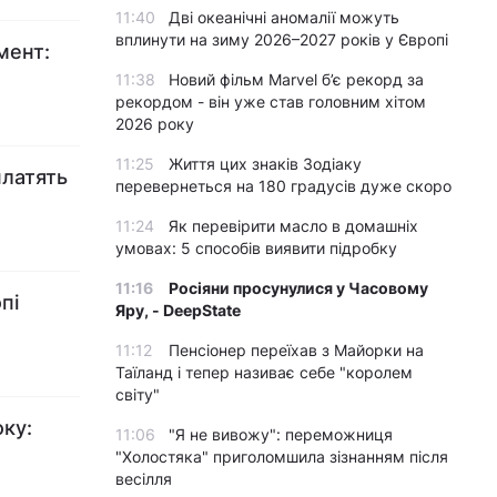
11:40
Дві океанічні аномалії можуть
вплинути на зиму 2026–2027 років у Європі
мент:
11:38
Новий фільм Marvel б’є рекорд за
рекордом - він уже став головним хітом
2026 року
11:25
Життя цих знаків Зодіаку
платять
перевернеться на 180 градусів дуже скоро
11:24
Як перевірити масло в домашніх
умовах: 5 способів виявити підробку
11:16
Росіяни просунулися у Часовому
пі
Яру, - DeepState
11:12
Пенсіонер переїхав з Майорки на
Таїланд і тепер називає себе "королем
світу"
оку:
11:06
"Я не вивожу": переможниця
"Холостяка" приголомшила зізнанням після
весілля