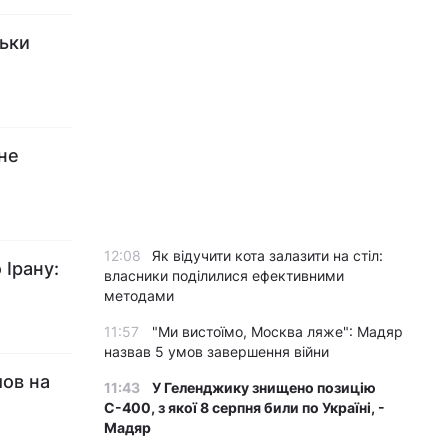
льки
 не
12:08
Як відучити кота залазити на стіл:
 Ірану:
власники поділилися ефективними
методами
11:57
"Ми вистоїмо, Москва ляже": Мадяр
назвав 5 умов завершення війни
шов на
11:43
У Геленджику знищено позицію
С-400, з якої 8 серпня били по Україні, -
Мадяр