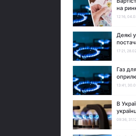
Вартіс
на рин
12:16, 04.
Деякі 
постач
17:21, 28.0
Газ дл
оприлю
13:41, 30.
В Укра
українц
09:36, 31.