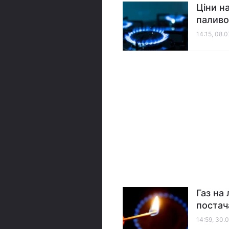
Ціни на
паливо
14:15, 08.
Газ на
постач
14:59, 30.