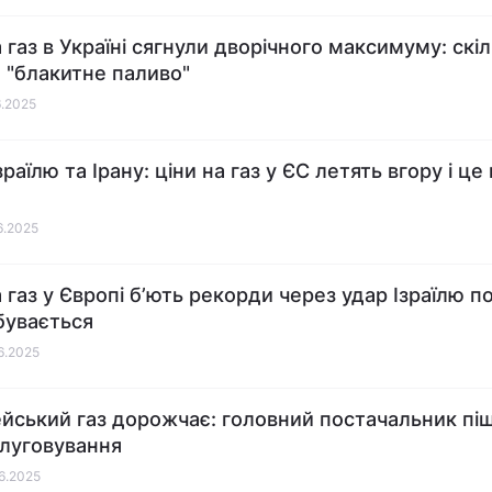
а газ в Україні сягнули дворічного максимуму: скі
 "блакитне паливо"
6.2025
зраїлю та Ірану: ціни на газ у ЄС летять вгору і це
06.2025
 газ у Європі б’ють рекорди через удар Ізраїлю по
бувається
06.2025
йський газ дорожчає: головний постачальник пі
луговування
06.2025