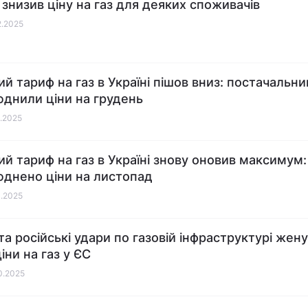
 знизив ціну на газ для деяких споживачів
2.2025
ий тариф на газ в Україні пішов вниз: постачальни
днили ціни на грудень
2.2025
ий тариф на газ в Україні знову оновив максимум:
днено ціни на листопад
0.2025
та російські удари по газовій інфраструктурі жен
іни на газ у ЄС
10.2025