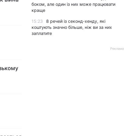
боком, але один із них може працювати
краще
15:23
8 речей із секонд-хенду, які
коштують значно більше, ніж ви за них
заплатите
Реклама
изькому