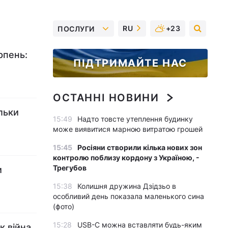
RU
+23
ПОСЛУГИ
рпень:
ПІДТРИМАЙТЕ НАС
ОСТАННІ НОВИНИ
льки
15:49
Надто товсте утеплення будинку
може виявитися марною витратою грошей
15:45
Росіяни створили кілька нових зон
контролю поблизу кордону з Україною, -
Трегубов
и
15:38
Колишня дружина Дзідзьо в
особливий день показала маленького сина
(фото)
15:28
USB-C можна вставляти будь-яким
к війна