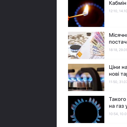
Кабмін 
12:10, 14.1
Місячн
постач
18:18, 29.
Ціни н
нові т
11:50, 31.0
Такого
на газ 
10:54, 10.