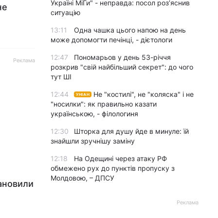
Україні МіГи" - неправда: посол роз’яснив
не
ситуацію
13:11
Одна чашка цього напою на день
може допомогти печінці, - дієтологи
12:47
Пономарьов у день 53-річчя
Реклама
розкрив "свій найбільший секрет": до чого
тут ШІ
12:44
Не "костилі", не "коляска" і не
УНІАН
"носилки": як правильно казати
українською, - філологиня
12:30
Шторка для душу йде в минуле: їй
знайшли зручнішу заміну
12:18
На Одещині через атаку РФ
обмежено рух до пунктів пропуску з
Молдовою, – ДПСУ
тановили
Реклама