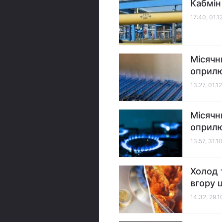
Кабмін
17:40, 01.1
Місячн
оприлю
13:27, 01.1
Місячн
оприлю
13:57, 31.1
Холод 
вгору ц
14:32, 29.