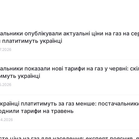
альники опублікували актуальні ціни на газ на се
и платитимуть українці
07.2026
альники показали нові тарифи на газ у червні: скі
имуть українці
05.2026
українці платитимуть за газ менше: постачальник
днили тарифи на травень
04.2026
сте ціна на газ для населення: експерт пояснив, я