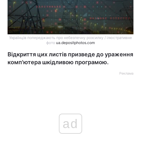
Українців попереджають про небезпечну розсилку / ілюстративне
фото
ua.depositphotos.com
Відкриття цих листів призведе до ураження
комп'ютера шкідливою програмою.
Реклама
ad