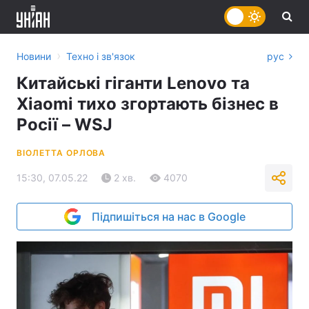
›
Новини
Техно і зв'язок
рус
Китайські гіганти Lenovo та
Xiaomi тихо згортають бізнес в
Росії – WSJ
ВІОЛЕТТА ОРЛОВА
15:30, 07.05.22
2 хв.
4070
Підпишіться на нас в Google