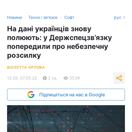
›
›
Новини
Техно і зв'язок
Софт
рус
На дані українців знову
полюють: у Держспецзв’язку
попередили про небезпечну
розсилку
ВІОЛЕТТА ОРЛОВА
12:29, 07.05.22
2 хв.
3539
Підпишіться на нас в Google