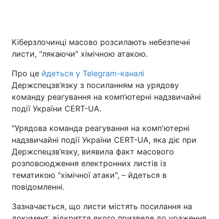
Кіберзлочинці масово розсилають небезпечні
листи, "лякаючи" хімічною атакою.
Про це
йдеться у Telegram-каналі
Держспецзв’язку з посиланням на урядову
команду реагування на комп’ютерні надзвичайні
події України CERT-UA.
"Урядова команда реагування на комп'ютерні
надзвичайні події України CERT-UA, яка діє при
Держспецзв’язку, виявила факт масового
розповсюдження електронних листів із
тематикою "хімічної атаки", – йдеться в
повідомленні.
Зазначається, що листи містять посилання на
документ, відкриття якого призведе до ураження