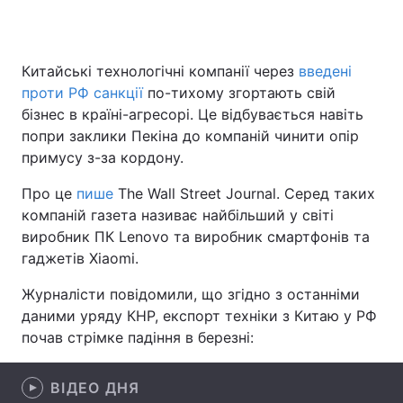
Китайські технологічні компанії через
введені
Головна
Війна
проти РФ санкції
по-тихому згортають свій
бізнес в країні-агресорі. Це відбувається навіть
Україна
Політика
попри заклики Пекіна до компаній чинити опір
примусу з-за кордону.
Економіка
Світ
Про це
пише
The Wall Street Journal. Серед таких
Спорт
Наука
компаній газета називає найбільший у світі
виробник ПК Lenovo та виробник смартфонів та
Техно і зв'язок
Лайт
гаджетів Xiaomi.
Зброя
Інциденти
Журналісти повідомили, що згідно з останніми
даними уряду КНР, експорт техніки з Китаю у РФ
Здоров'я
Туризм
почав стрімке падіння в березні:
Цікавинки
Погода
ВІДЕО ДНЯ
Екологія
Регіони