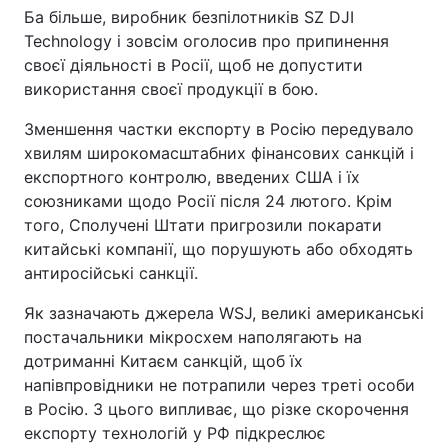
Ба більше, виробник безпілотників SZ DJI
Тема оформлення
Technology і зовсім оголосив про припинення
своєї діяльності в Росії, щоб не допустити
використання своєї продукції в бою.
Зменшення частки експорту в Росію передувало
хвилям широкомасштабних фінансових санкцій і
експортного контролю, введених США і їх
союзниками щодо Росії після 24 лютого. Крім
того, Сполучені Штати пригрозили покарати
китайські компанії, що порушують або обходять
антиросійські санкції.
Як зазначають джерела WSJ, великі американські
постачальники мікросхем наполягають на
дотриманні Китаєм санкцій, щоб їх
напівпровідники не потрапили через треті особи
в Росію. З цього випливає, що різке скорочення
експорту технологій у РФ підкреслює