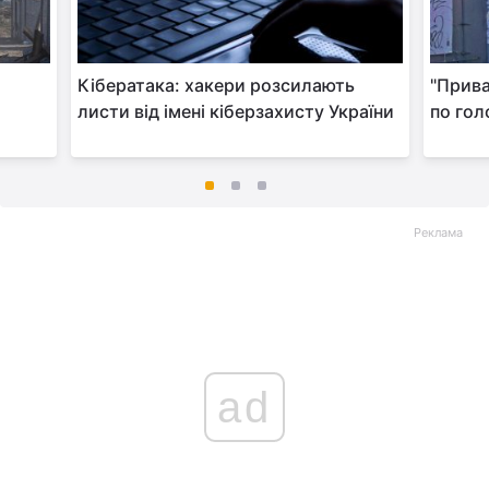
о
Кібератака: хакери розсилають
"Прива
листи від імені кіберзахисту України
по гол
Реклама
ad