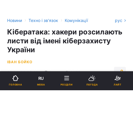
›
›
Новини
Техно і зв'язок
Комунікації
рус
Кібератака: хакери розсилають
листи від імені кіберзахисту
України
ІВАН БОЙКО
23:31, 06.05.22
1 хв.
2375
RU
МОВА
ГОЛОВНА
РОЗДІЛИ
ПОГОДА
ЛАЙТ
Підпишіться на нас в Google