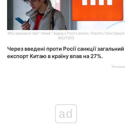
WSJ дізнався про" тихий " відхід з Росії Lenovo і Xiaomi / Ілюстрація
REUTERS
Через введені проти Росії санкції загальний
експорт Китаю в країну впав на 27%.
Реклама
ad