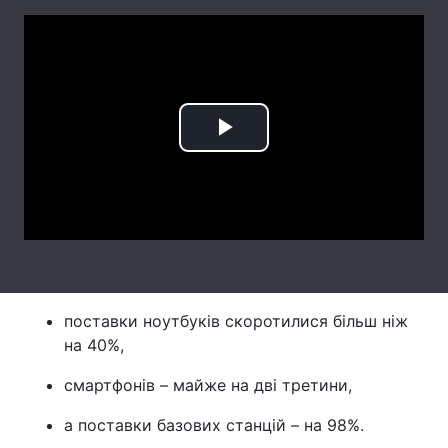
Лонгріди
Відео з Youtube
Статті
Інтерв'ю
Думки
Play
Архів
Вакансії
Video
Контакти
Послуги
поставки ноутбуків скоротилися більш ніж
на 40%,
смартфонів – майже на дві третини,
а поставки базових станцій – на 98%.