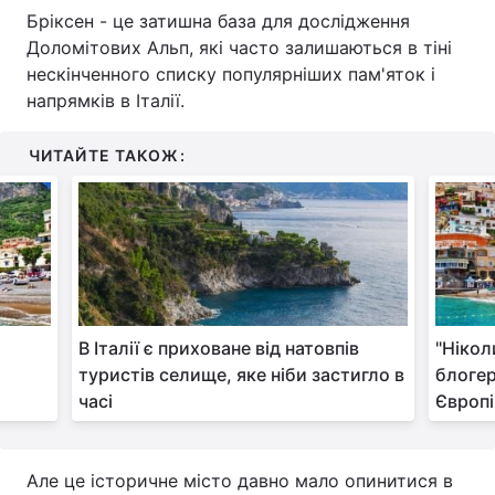
Бріксен - це затишна база для дослідження
Тема оформлення
Доломітових Альп, які часто залишаються в тіні
нескінченного списку популярніших пам'яток і
напрямків в Італії.
ЧИТАЙТЕ ТАКОЖ:
В Італії є приховане від натовпів
"Нікол
туристів селище, яке ніби застигло в
блогер
часі
Європі
Але це історичне місто давно мало опинитися в