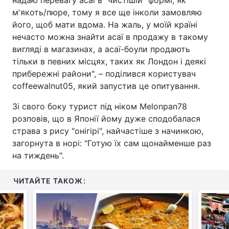
надаю перевагу асаї в "чистішій" формі, як
м'якоть/пюре, тому я все ще інколи замовляю
його, щоб мати вдома. На жаль, у моїй країні
нечасто можна знайти асаї в продажу в такому
вигляді в магазинах, а асаї-боули продають
тільки в певних місцях, таких як Лондон і деякі
прибережні райони", – поділився користувач
coffeewalnut05, який запустив це опитування.
Зі свого боку турист під ніком Melonpan78
розповів, що в Японії йому дуже сподобалася
страва з рису "онігірі", найчастіше з начинкою,
загорнута в норі: "Готую їх сам щонайменше раз
на тиждень".
ЧИТАЙТЕ ТАКОЖ: