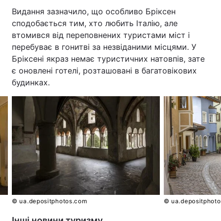
Видання зазначило, що особливо Бріксен
сподобається тим, хто любить Італію, але
втомився від переповнених туристами міст і
перебуває в гонитві за незвіданими місцями. У
Бріксені якраз немає туристичних натовпів, зате
є оновлені готелі, розташовані в багатовікових
будинках.
© ua.depositphotos.com
© ua.depositphot
Інші новини туризму