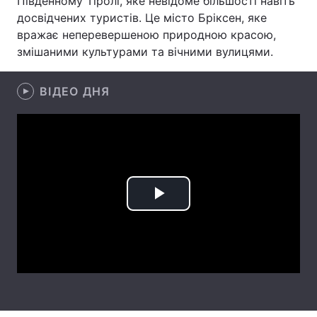
Південному Тіролі, яке невідоме більшості навіть
досвідчених туристів. Це місто Бріксен, яке
Лонгріди
вражає неперевершеною природною красою,
змішаними культурами та вічними вулицями.
Відео з Youtube
Статті
ВІДЕО ДНЯ
Інтерв'ю
Думки
Архів
Вакансії
Контакти
Послуги
Play
Video