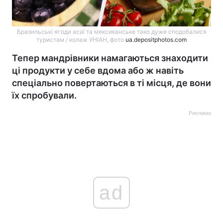
Бразильські ягоди асаї та мексиканське тако дуже сподобалися
туристам / колаж УНІАН, фото
ua.depositphotos.com
Тепер мандрівники намагаються знаходити
ці продукти у себе вдома або ж навіть
спеціально повертаються в ті місця, де вони
їх спробували.
Реклама
ad