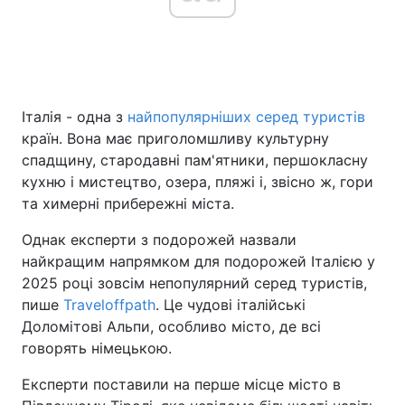
Головна
Війна
Італія - одна з
найпопулярніших серед туристів
Україна
Політика
країн. Вона має приголомшливу культурну
Економіка
Світ
спадщину, стародавні пам'ятники, першокласну
кухню і мистецтво, озера, пляжі і, звісно ж, гори
Спорт
Наука
та химерні прибережні міста.
Техно і зв'язок
Лайт
Однак експерти з подорожей назвали
найкращим напрямком для подорожей Італією у
Зброя
Інциденти
2025 році зовсім непопулярний серед туристів,
пише
Traveloffpath
. Це чудові італійські
Здоров'я
Туризм
Доломітові Альпи, особливо місто, де всі
говорять німецькою.
Цікавинки
Погода
Експерти поставили на перше місце місто в
Екологія
Регіони