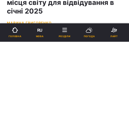
місця світу для відвідування в
січні 2025
МАРИНА ГРИГОРЕНКО
RU
14:32, 13.12.24
2 хв.
4547
МОВА
ГОЛОВНА
РОЗДІЛИ
ПОГОДА
ЛАЙТ
Підпишіться на нас в Google
У січні можна і на пляжі відпочити, і північне сяйво побачити /
колаж УНІАН, фото REUTERS