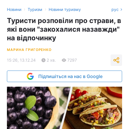
›
›
Новини
Туризм
Новини туризму
рус
Туристи розповіли про страви, в
які вони "закохалися назавжди"
на відпочинку
МАРИНА ГРИГОРЕНКО
15:26, 13.12.24
2 хв.
7297
Підпишіться на нас в Google