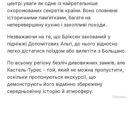
центрі уваги як одне із найретельніше
охоронюваних секретів країни. Воно сповнене
історичними пам'ятками, багате на
неперевершену кухню і захопливі походи.
Незважаючи на те, що Бріксен захований у
підніжжі Доломітових Альп, до нього відносно
легко дістатися поїздом або вилетіти з Больцано.
По всьому регіону безліч дивовижних замків, але
Кастель-Турес - той, який не можна пропустити,
оскільки пропонуються екскурсії, що
демонструють його відмінно збережену
середньовічну історію й атмосферу.
Реклама