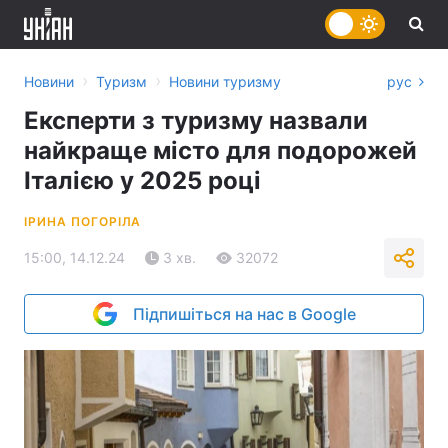
›
›
Новини
Туризм
Новини туризму
рус
Експерти з туризму назвали
найкраще місто для подорожей
Італією у 2025 році
ІРИНА ПОГОРІЛА
15:00, 14.12.24
3 хв.
32072
Підпишіться на нас в Google