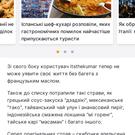
нії не
Іспанські шеф-кухарі розповіли, яких
Як обр
ділок
гастрономічних помилок найчастіше
Італії
припускаються туристи
Зі свого боку користувач itsthekumar тепер не
може уявити своє життя без багета з
французьким маслом.
Також до списку потрапили такі страви, як
грецький соус-закуска "дзадзікі", мексиканське
"тако", тайванський чай улун і ананасовий пиріг,
індонезійська смажена локшина "мі горенг",
тайське карі "масаман" і багато іншого.
Серед оригінальних страв – скибочки апельсина,