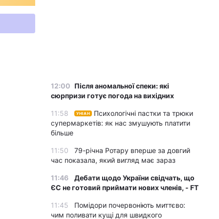
12:00
Після аномальної спеки: які
сюрпризи готує погода на вихідних
11:58
Психологічні пастки та трюки
УНІАН
супермаркетів: як нас змушують платити
більше
11:50
79-річна Ротару вперше за довгий
час показала, який вигляд має зараз
11:46
Дебати щодо України свідчать, що
ЄС не готовий приймати нових членів, - FT
11:45
Помідори почервоніють миттєво:
чим поливати кущі для швидкого