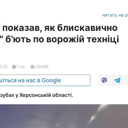
читать на 
 показав, як блискавично
 б'ють по ворожій техніці
02.22
1 хв.
36488
іться на нас в Google
зубах у Херсонській області.