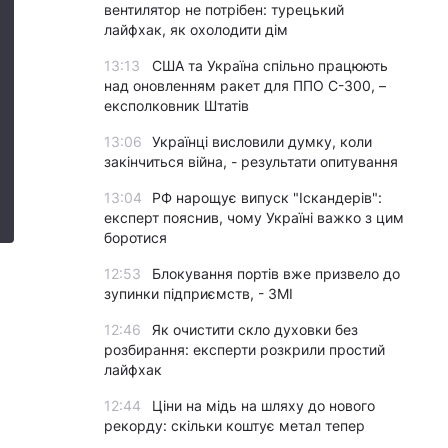
вентилятор не потрібен: турецький
лайфхак, як охолодити дім
13:13
США та Україна спільно працюють
над оновленням ракет для ППО С-300, –
експолковник Штатів
13:06
Українці висловили думку, коли
закінчиться війна, - результати опитування
13:04
РФ нарощує випуск "Іскандерів":
експерт пояснив, чому Україні важко з цим
боротися
12:53
Блокування портів вже призвело до
зупинки підприємств, - ЗМІ
12:46
Як очистити скло духовки без
розбирання: експерти розкрили простий
лайфхак
12:44
Ціни на мідь на шляху до нового
рекорду: скільки коштує метал тепер