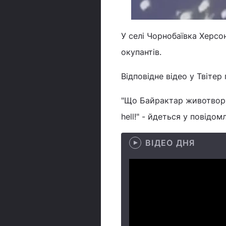
У селі Чорнобаївка Херсо
окупантів.
Відповідне відео у Твітер
"Що Байрактар животворя
hell!" - йдеться у повідомл
ВІДЕО ДНЯ