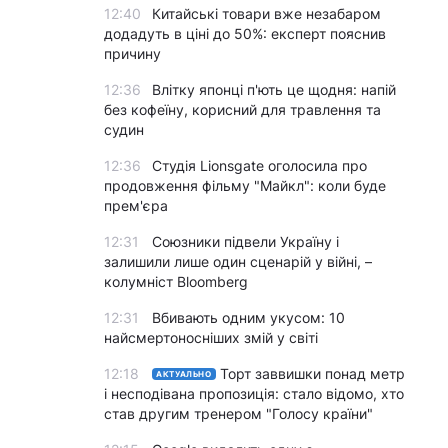
12:40
Китайські товари вже незабаром
додадуть в ціні до 50%: експерт пояснив
причину
12:36
Влітку японці п'ють це щодня: напій
без кофеїну, корисний для травлення та
судин
12:36
Студія Lionsgate оголосила про
продовження фільму "Майкл": коли буде
прем'єра
12:31
Союзники підвели Україну і
залишили лише один сценарій у війні, –
колумніст Bloomberg
12:31
Вбивають одним укусом: 10
найсмертоносніших змій у світі
12:18
Торт заввишки понад метр
АКТУАЛЬНО
і несподівана пропозиція: стало відомо, хто
став другим тренером "Голосу країни"