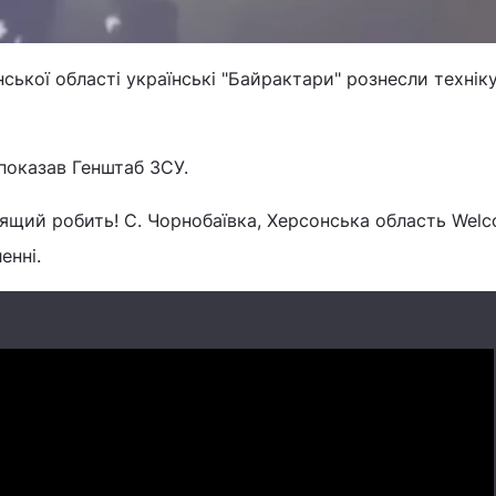
нської області українські "Байрактари" рознесли технік
 показав Генштаб ЗСУ.
щий робить! С. Чорнобаївка, Херсонська область Welc
енні.