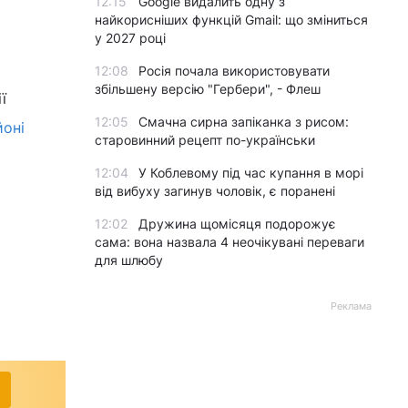
12:15
Google видалить одну з
найкорисніших функцій Gmail: що зміниться
у 2027 році
12:08
Росія почала використовувати
збільшену версію "Гербери", - Флеш
ї
12:05
Смачна сирна запіканка з рисом:
йоні
старовинний рецепт по-українськи
12:04
У Коблевому під час купання в морі
від вибуху загинув чоловік, є поранені
12:02
Дружина щомісяця подорожує
сама: вона назвала 4 неочікувані переваги
для шлюбу
Реклама