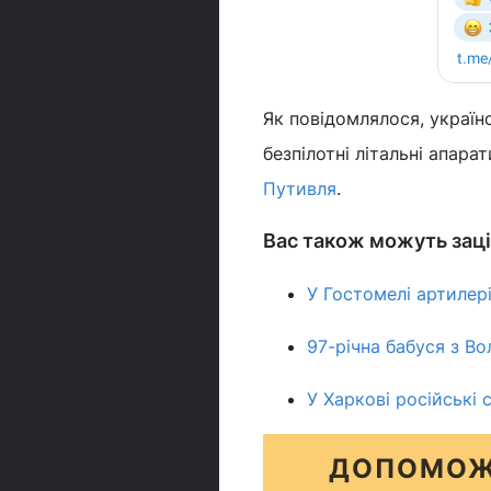
Як повідомлялося, україн
безпілотні літальні апара
Путивля
.
Вас також можуть заці
У Гостомелі артилері
97-річна бабуся з Во
У Харкові російські 
ДОПОМОЖ