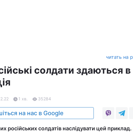
читать на 
сійські солдати здаються в
ція
02.22
1 хв.
35284
іться на нас в Google
ших російських солдатів наслідувати цей приклад.