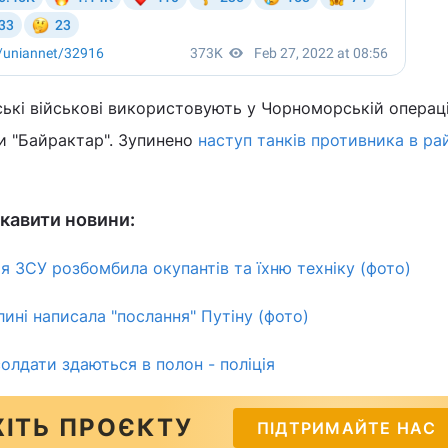
ські військові використовують у Чорноморській операці
ти "Байрактар". Зупинено
наступ танків противника в ра
кавити новини:
я ЗСУ розбомбила окупантів та їхню техніку (фото)
лині написала "послання" Путіну (фото)
солдати здаються в полон - поліція
ІТЬ ПРОЄКТУ
ПІДТРИМАЙТЕ НАС