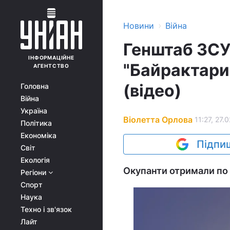
›
Новини
Війна
Генштаб ЗСУ
ІНФОРМАЦІЙНЕ
"Байрактари"
АГЕНТСТВО
(відео)
Головна
Війна
Україна
Віолетта Орлова
11:27, 27.
Політика
Економіка
Підпиш
Світ
Екологія
Окупанти отримали по 
Регіони
Спорт
Наука
Техно і зв'язок
Лайт