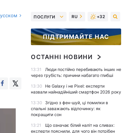
русском
RU
+32
ПОСЛУГИ
ПІДТРИМАЙТЕ НАС
ОСТАННІ НОВИНИ
13:31
Люди постійно перебивають інших не
через грубість: причини набагато глибші
13:30
Не Galaxy і не Pixel: експерти
назвали найнадійніший смартфон 2026 року
13:30
Згідно з фен-шуй, ці помилки в
спальні заважають відпочинку: як
покращити сон
13:21
Що означає білий наліт на сливах:
експерти пояснили, для чого він потрібен