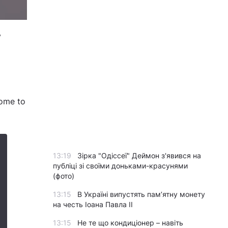
у
ome to
13:19
Зірка "Одіссеї" Деймон з'явився на
публіці зі своїми доньками-красунями
(фото)
13:15
В Україні випустять пам’ятну монету
на честь Іоана Павла II
13:15
Не те що кондиціонер – навіть