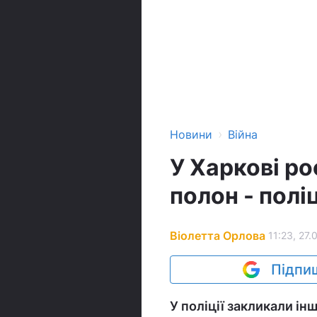
›
Новини
Війна
У Харкові ро
полон - полі
Віолетта Орлова
11:23, 27.
Підпиш
У поліції закликали ін