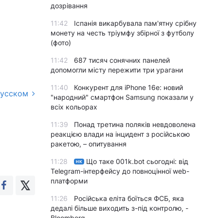
дозрівання
11:42
Іспанія викарбувала пам'ятну срібну
монету на честь тріумфу збірної з футболу
(фото)
11:42
687 тисяч сонячних панелей
допомогли місту пережити три урагани
11:40
Конкурент для iPhone 16e: новий
русском
"народний" смартфон Samsung показали у
всіх кольорах
11:39
Понад третина поляків невдоволена
реакцією влади на інцидент з російською
ракетою, – опитування
11:28
Що таке 001k.bot сьогодні: від
НК
Telegram-інтерфейсу до повноцінної web-
платформи
11:26
Російська еліта боїться ФСБ, яка
дедалі більше виходить з-під контролю, -
Bloomberg