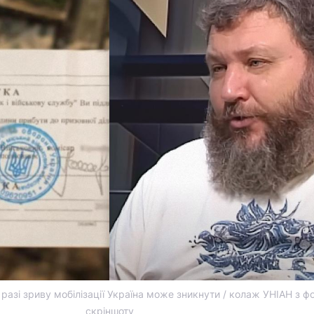
разі зриву мобілізації Україна може зникнути / колаж УНІАН з фо
скріншоту