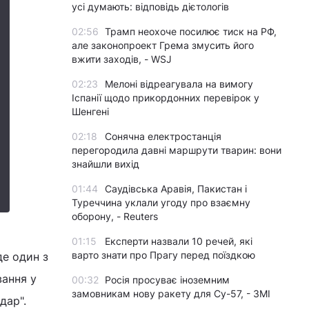
усі думають: відповідь дієтологів
02:56
Трамп неохоче посилює тиск на РФ,
але законопроект Грема змусить його
вжити заходів, - WSJ
02:23
Мелоні відреагувала на вимогу
Іспанії щодо прикордонних перевірок у
Шенгені
02:18
Сонячна електростанція
перегородила давні маршрути тварин: вони
знайшли вихід
01:44
Саудівська Аравія, Пакистан і
Туреччина уклали угоду про взаємну
оборону, - Reuters
01:15
Експерти назвали 10 речей, які
варто знати про Прагу перед поїздкою
де один з
вання у
00:32
Росія просуває іноземним
замовникам нову ракету для Су-57, - ЗМІ
дар".