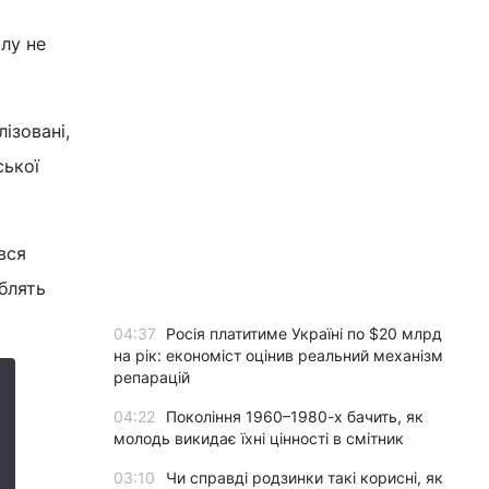
лу не
ізовані,
ської
вся
облять
04:37
Росія платитиме Україні по $20 млрд
на рік: економіст оцінив реальний механізм
репарацій
04:22
Покоління 1960–1980-х бачить, як
молодь викидає їхні цінності в смітник
03:10
Чи справді родзинки такі корисні, як