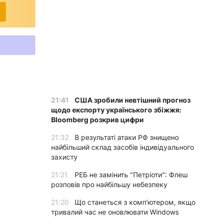
21:41
США зробили невтішний прогноз
щодо експорту українського збіжжя:
Bloomberg розкрив цифри
21:32
В результаті атаки РФ знищено
найбільший склад засобів індивідуального
захисту
21:21
РЕБ не замінить "Петріоти": Флеш
розповів про найбільшу небезпеку
21:20
Що станеться з комп’ютером, якщо
тривалий час не оновлювати Windows