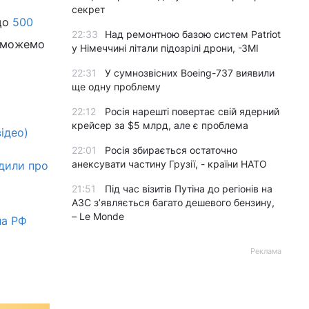
секрет
 що
500
22:33
Над ремонтною базою систем Patriot
е можемо
у Німеччині літали підозрілі дрони, -ЗМІ
22:31
У сумнозвісних Boeing-737 виявили
ще одну проблему
22:12
Росія нарешті повертає свій ядерний
крейсер за $5 млрд, але є проблема
ідео)
22:01
Росія збирається остаточно
анексувати частину Грузії, - країни НАТО
едили про
21:51
Під час візитів Путіна до регіонів на
АЗС з’являється багато дешевого бензину,
– Le Monde
ла РФ
Реклама