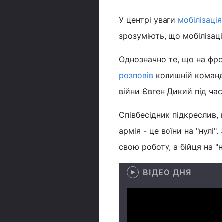
У центрі уваги
мобілізація
зрозуміють, що мобілізаці
Однозначно те, що на фрон
розповів
колишній команди
війни Євген Дикий під час
Співбесідник підкреслив,
армія - це воїни на "нулі"
свою роботу, а бійця на "н
ВІДЕО ДНЯ