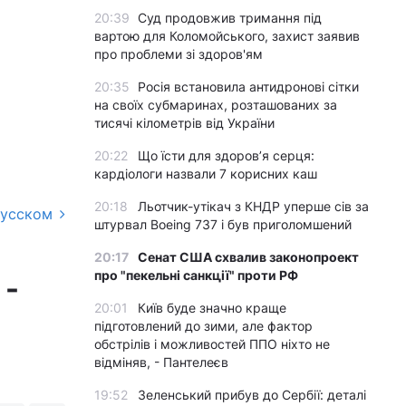
20:39
Суд продовжив тримання під
вартою для Коломойського, захист заявив
про проблеми зі здоров'ям
20:35
Росія встановила антидронові сітки
на своїх субмаринах, розташованих за
тисячі кілометрів від України
20:22
Що їсти для здоров’я серця:
кардіологи назвали 7 корисних каш
20:18
Льотчик-утікач з КНДР уперше сів за
русском
штурвал Boeing 737 і був приголомшений
20:17
Сенат США схвалив законопроект
про "пекельні санкції" проти РФ
 -
20:01
Київ буде значно краще
підготовлений до зими, але фактор
обстрілів і можливостей ППО ніхто не
відміняв, - Пантелеєв
19:52
Зеленський прибув до Сербії: деталі