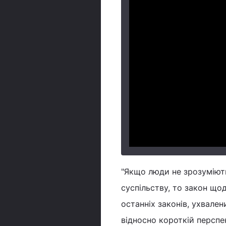
"Якщо люди не зрозуміють
суспільству, то закон щод
останніх законів, ухвален
відносно короткій перспек