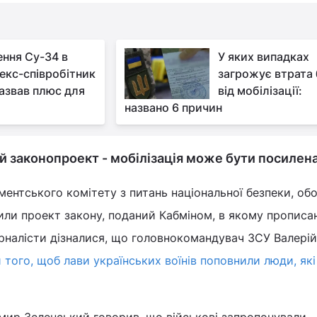
ння Су-34 в
У яких випадках
 екс-співробітник
загрожує втрата 
азвав плюс для
від мобілізації:
названо 6 причин
ий законопроект - мобілізація може бути посилен
аментського комітету з питань національної безпеки, об
или проект закону, поданий Кабміном, в якому прописа
урналісти дізналися, що головнокомандувач ЗСУ Валерій
 того, щоб лави українських воїнів поповнили люди, які 