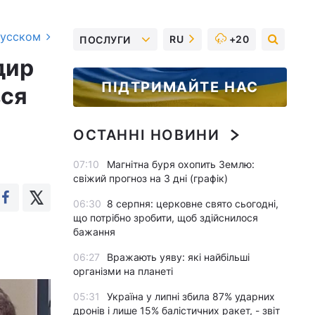
русском
RU
+20
ПОСЛУГИ
дир
ПІДТРИМАЙТЕ НАС
вся
ОСТАННІ НОВИНИ
07:10
Магнітна буря охопить Землю:
свіжий прогноз на 3 дні (графік)
06:30
8 серпня: церковне свято сьогодні,
що потрібно зробити, щоб здійснилося
бажання
06:27
Вражають уяву: які найбільші
організми на планеті
05:31
Україна у липні збила 87% ударних
дронів і лише 15% балістичних ракет, - звіт