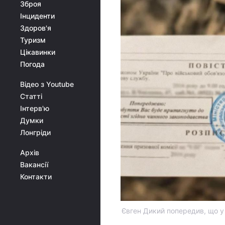
Зброя
Інциденти
Здоров'я
Туризм
Цікавинки
Погода
Відео з Youtube
Статті
Інтерв'ю
Думки
Лонгріди
Архів
Вакансії
Контакти
Євген Дикий попередив, що у 