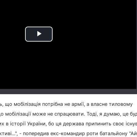
Play
Video
, що мобілізація потрібна не армії, а власне тиловому
о мобілізації може не спрацювати. Тоді, я думаю, це бу
их в історії України, бо ця держава припинить своє існу
тиві...", - попередив екс-командир роти батальйону "Ай