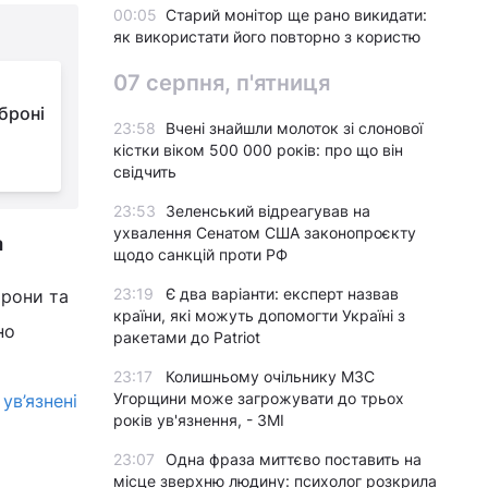
00:05
Старий монітор ще рано викидати:
як використати його повторно з користю
07 серпня, п'ятниця
броні
23:58
Вчені знайшли молоток зі слонової
кістки віком 500 000 років: про що він
свідчить
23:53
Зеленський відреагував на
ухвалення Сенатом США законопроєкту
а
щодо санкцій проти РФ
23:19
Є два варіанти: експерт назвав
орони та
країни, які можуть допомогти Україні з
но
ракетами до Patriot
23:17
Колишньому очільнику МЗС
Угорщини може загрожувати до трьох
ув’язнені
років ув'язнення, - ЗМІ
23:07
Одна фраза миттєво поставить на
місце зверхню людину: психолог розкрила