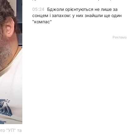
05:24
Бджоли орієнтуються не лише за
сонцем і запахом: у них знайшли ще один
"компас"
Реклама
то "УП" та