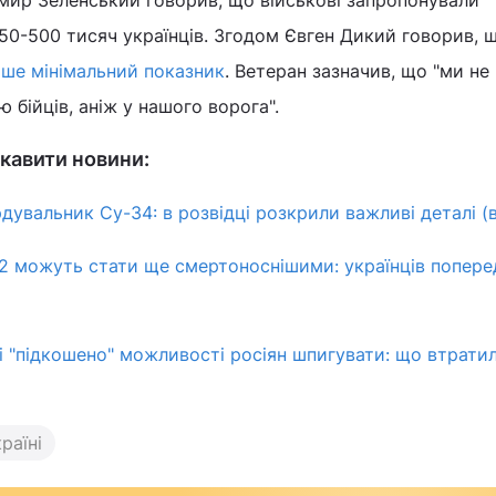
мир Зеленський говорив, що військові запропонували
50-500 тисяч українців. Згодом Євген Дикий говорив,
лише мінімальний показник
. Ветеран зазначив, що "ми н
 бійців, аніж у нашого ворога".
кавити новини:
рдувальник Су-34: в розвідці розкрили важливі деталі (в
32 можуть стати ще смертоноснішими: українців попер
ті "підкошено" можливості росіян шпигувати: що втрати
раїні