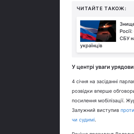
ЧИТАЙТЕ ТАКОЖ:
Знище
Росії:
СБУ н
українців
У центрі уваги урядов
4 січня на засіданні парл
розвідки вперше обговор
посилення мобілізації. Ж
Залужний виступив
проти
чи судимі
.