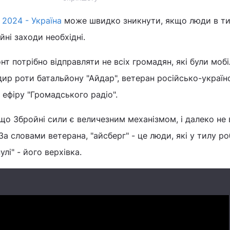
 2024 - Україна
може швидко зникнути, якщо люди в ти
йні заходи необхідні.
т потрібно відправляти не всіх громадян, які були мобіл
р роти батальйону "Айдар", ветеран російсько-україн
 ефіру "Громадського радіо".
 що Збройні сили є величезним механізмом, і далеко не 
. За словами ветерана, "айсберг" - це люди, які у тилу р
улі" - його верхівка.