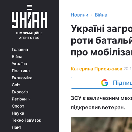
›
Новини
Війна
Україні заг
ІНФОРМАЦІЙНЕ
роти баталь
АГЕНТСТВО
про мобіліз
Головна
Війна
Україна
Катерина Присяжнюк
20:1
Політика
Економіка
Підпиш
Світ
Екологія
ЗСУ є величезним механі
Регіони
Спорт
підкреслив ветеран.
Наука
Техно і зв'язок
Лайт