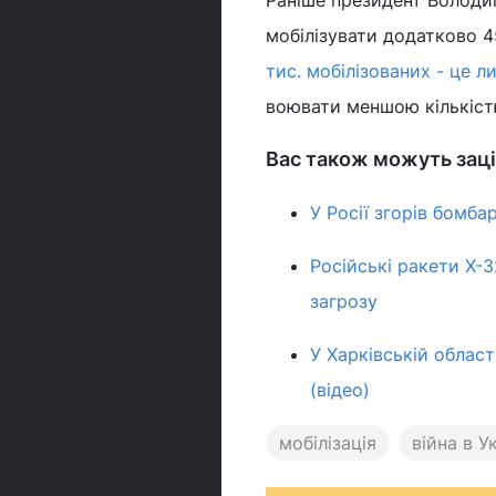
Раніше президент Володи
мобілізувати додатково 4
тис. мобілізованих - це 
воювати меншою кількістю
Вас також можуть заці
У Росії згорів бомба
Російські ракети Х-
загрозу
У Харківській облас
(відео)
мобілізація
війна в Ук