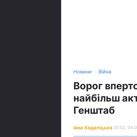
›
Новини
Війна
Ворог вперт
найбільш акт
Генштаб
Інна Андаліцька
20:02, 04.0