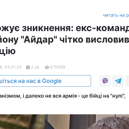
читать на 
рожує зникнення: екс-коман
йону "Айдар" чітко вислови
ацію
6, 04.01.24
2 хв.
670499
іться на нас в Google
змом, і далеко не вся армія - це бійці на "нулі",