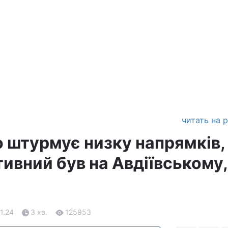
читать на 
о штурмує низку напрямків,
ивний був на Авдіївському,
1.24
3 хв.
125953