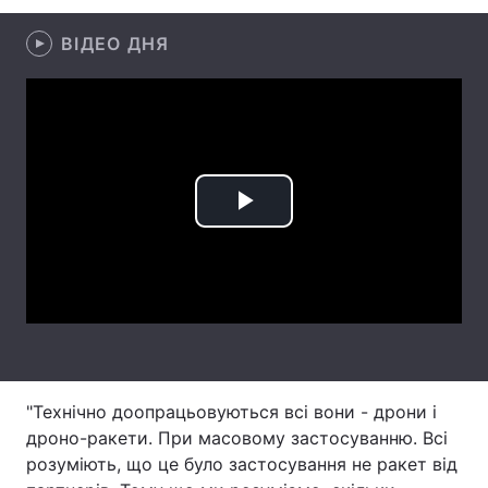
Лонгріди
ВІДЕО ДНЯ
Відео з Youtube
Статті
Інтерв'ю
Думки
Архів
Вакансії
Play
Контакти
Video
Послуги
"Технічно доопрацьовуються всі вони - дрони і
дроно-ракети. При масовому застосуванню. Всі
розуміють, що це було застосування не ракет від