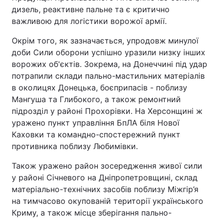
дизель, реактивне пальне та є критично
важливою для логістики ворожої армії.
Окрім того, як зазначається, упродовж минулої
доби Сили оборони успішно уразили низку інших
ворожих об'єктів. Зокрема, на Донеччині під удар
потрапили склади пально-мастильних матеріалів
в околицях Донецька, боєприпасів - поблизу
Мангуша та Глибокого, а також ремонтний
підрозділ у районі Прохорівки. На Херсонщині ж
уражено пункт управління БпЛА біля Нової
Каховки та командно-спостережний пункт
противника поблизу Любимівки.
Також уражено район зосередження живої сили
у районі Січневого на Дніпропетровщині, склад
матеріально-технічних засобів поблизу Міжгір’я
на тимчасово окупованій території українського
Криму, а також місце зберігання пально-