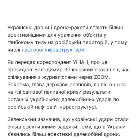
Головна
Війна
Українські дрони і дроно-ракети стають більш
ефективнішими для ураження об’єктів у
Україна
Політика
глибокому тилу на російській територій, у тому
числі
нафтової інфраструктури.
Економіка
Світ
Як передає кореспондент УНІАН, про це
Спорт
Наука
президент Володимир Зеленський сказав під час
спілкування з журналістами через ZOOM.
Техно і зв'язок
Лайт
Зокрема, глава держави розповів, як він оцінює
на тлі світової паливної кризи результати
Зброя
Інциденти
останніх українських далекобійних ударів по
російській нафтовій інфраструктурі.
Здоров'я
Туризм
Зеленський зазначив, що українські удари стали
Цікавинки
Погода
більш ефективними завдяки тому, що в України
з’явились більш ефективні далекобійні дрони.
Екологія
Регіони