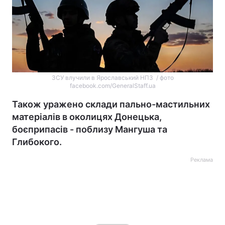
ЗСУ влучили в Ярославський НПЗ / фото
facebook.com/GeneralStaff.ua
Також уражено склади пально-мастильних
матеріалів в околицях Донецька,
боєприпасів - поблизу Мангуша та
Глибокого.
Реклама