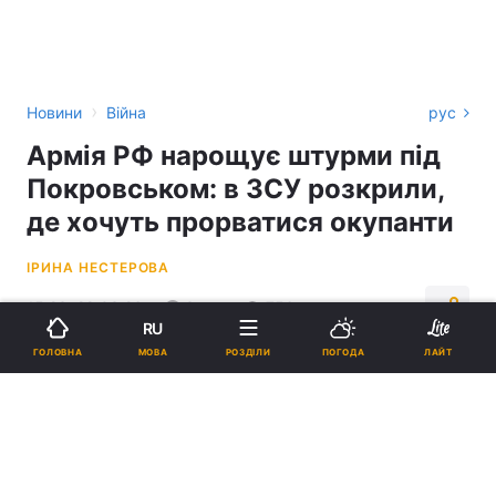
›
Новини
Війна
рус
Армія РФ нарощує штурми під
Покровськом: в ЗСУ розкрили,
де хочуть прорватися окупанти
ІРИНА НЕСТЕРОВА
15:23, 28.03.26
3 хв.
756
RU
МОВА
ГОЛОВНА
РОЗДІЛИ
ПОГОДА
ЛАЙТ
Підпишіться на нас в Google