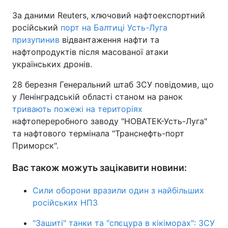
За даними Reuters, ключовий нафтоекспортний
російський
порт на Балтиці Усть-Луга
призупинив
відвантаження нафти та
нафтопродуктів після масованої атаки
українських дронів.
28 березня Генеральний штаб ЗСУ повідомив, що
у Ленінградській області станом на ранок
тривають пожежі на територіях
нафтопереробного заводу "НОВАТЕК-Усть-Луга"
та нафтового термінала "Транснефть-порт
Приморск".
Вас також можуть зацікавити новини:
Сили оборони вразили один з найбільших
російських НПЗ
"Зашиті" танки та "спєцура в кікіморах": ЗСУ