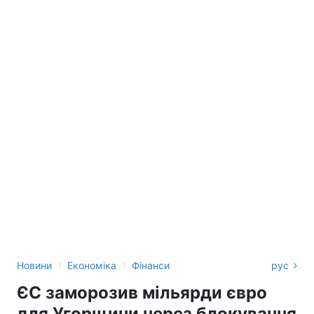
›
›
Новини
Економіка
Фінанси
рус
ЄС заморозив мільярди євро
для Угорщини через блокування