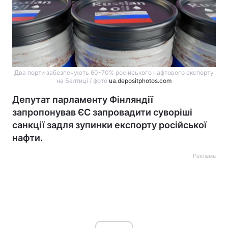
Два порти забезпечують 60-70% російського нафтового експорту
на Балтиці / фото
ua.depositphotos.com
Депутат парламенту Фінляндії
запропонував ЄС запровадити суворіші
санкції задля зупинки експорту російської
нафти.
Реклама