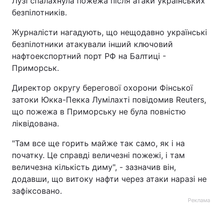
Лузі спалахнула пожежа після атаки українських
безпілотників.
Тема оформлення
Журналісти нагадують, що нещодавно українські
безпілотники атакували інший ключовий
нафтоекспортний порт РФ на Балтиці -
Приморськ.
Директор округу берегової охорони Фінської
затоки Юкка-Пекка Лумілахті повідомив Reuters,
що пожежа в Приморську не була повністю
ліквідована.
"Там все ще горить майже так само, як і на
початку. Це справді величезні пожежі, і там
величезна кількість диму", - зазначив він,
додавши, що витоку нафти через атаки наразі не
зафіксовано.
Реклама