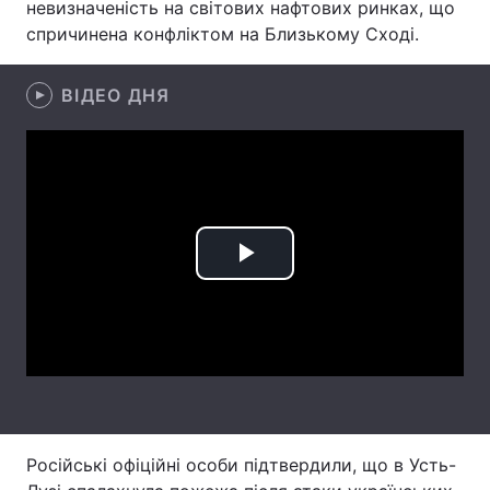
невизначеність на світових нафтових ринках, що
спричинена конфліктом на Близькому Сході.
Лонгріди
ВІДЕО ДНЯ
Відео з Youtube
Статті
Інтерв'ю
Думки
Архів
Вакансії
Контакти
Play
Послуги
Video
Російські офіційні особи підтвердили, що в Усть-