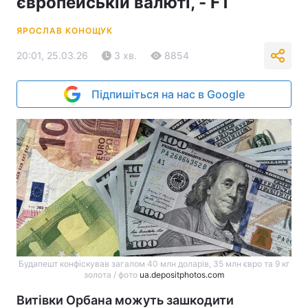
європейській валюті, - FT
ЯРОСЛАВ КОНОЩУК
20:01, 25.03.26
3 хв.
8854
Підпишіться на нас в Google
Будапешт конфіскував загалом 40 млн доларів, 35 млн євро та 9 кг
золота / фото
ua.depositphotos.com
Витівки Орбана можуть зашкодити