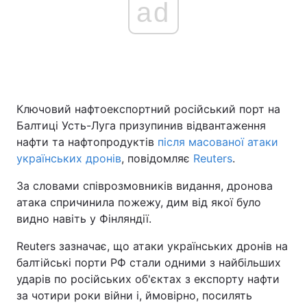
ad
Головна
Війна
Україна
Політика
Ключовий нафтоекспортний російський порт на
Економіка
Світ
Балтиці Усть-Луга призупинив відвантаження
нафти та нафтопродуктів
після масованої атаки
Спорт
Наука
українських дронів
, повідомляє
Reuters
.
Техно і зв'язок
Лайт
За словами співрозмовників видання, дронова
атака спричинила пожежу, дим від якої було
Зброя
Інциденти
видно навіть у Фінляндії.
Здоров'я
Туризм
Reuters зазначає, що атаки українських дронів на
балтійські порти РФ стали одними з найбільших
Цікавинки
Погода
ударів по російських об'єктах з експорту нафти
за чотири роки війни і, ймовірно, посилять
Екологія
Регіони