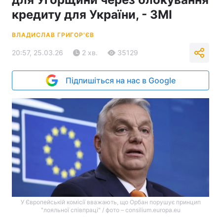
кредиту для України, - ЗМІ
ВЛАДИСЛАВ ГРИГОР'ЄВ
20:57, 25.03.26
2 хв.
35129
Підпишіться на нас в Google
У Європейській комісії вважають, що Орбан порушує принцип
"лояльної співпраці" / фото – consilium.europa.eu