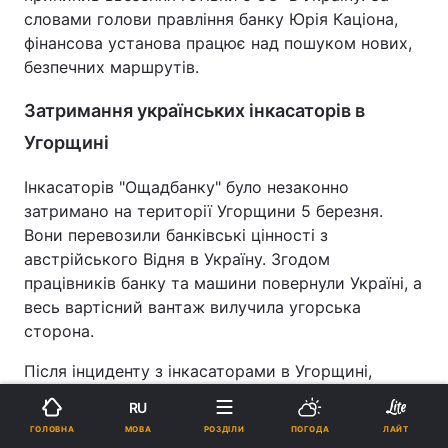
словами голови правління банку Юрія Каціона,
фінансова установа працює над пошуком нових,
безпечних маршрутів.
Затримання українських інкасаторів в
Угорщині
Інкасаторів "Ощадбанку" було незаконно
затримано на території Угорщини 5 березня.
Вони перевозили банківські цінності з
австрійського Відня в Україну. Згодом
працівників банку та машини повернули Україні, а
весь вартісний вантаж вилучила угорська
сторона.
Після інциденту з інкасаторами в Угорщині,
готівкова валюта в Україну не надходить
,
RU
оскільки лише "Ощадбанк" має ліцензію на
МОВА
ГОЛОВНА
РОЗДІЛИ
ПОГОДА
ЛАЙТ
відповідні перевезення територією Євросоюзу.