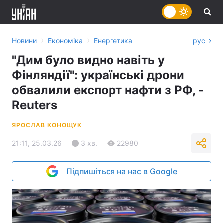
›
›
Новини
Економіка
Енергетика
рус
"Дим було видно навіть у
Фінляндії": українські дрони
обвалили експорт нафти з РФ, -
Reuters
ЯРОСЛАВ КОНОЩУК
21:11, 25.03.26
3 хв.
22980
Підпишіться на нас в Google