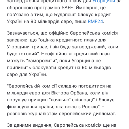
затвердження кредитного плану для
Угорщини
за
оборонною програмою SAFE. Ймовірно, це
пов'язано з тим, що Будапешт блокує кредит
Україні на 90 мільярдів євро, пише
RMF24
.
Зазначається, що офіційно Європейська комісія
запевняє, що "оцінка кредитного плану для
Угорщини триває, і він буде затверджений, коли
буде готовий". Неофіційно ж кредитний план
можуть "заморозити", поки Угорщина не
припинить блокувати кредит на 90 мільярдів
євро для України.
"Європейській комісії складно погодитися на
мільярди євро для Віктора Орбана, коли він
порушує принцип "лояльної співпраці" і блокує
фінансування країни, яка воює з Росією", -
розповів журналістам європейський дипломат.
За даними видання, Європейська комісія ще на