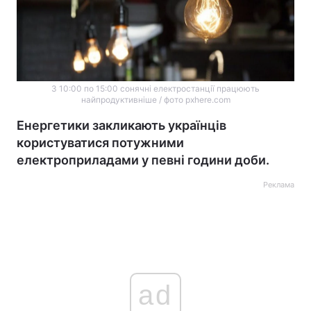
З 10:00 по 15:00 сонячні електростанції працюють
найпродуктивніше / фото pxhere.com
Енергетики закликають українців
користуватися потужними
електроприладами у певні години доби.
Реклама
ad