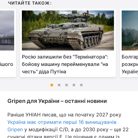
ЧИТАЙТЕ ТАКОЖ:
Росію залишили без "Термінатора":
Болгар
ішого
бойову машину перейменували "на
розкри
честь" діда Путіна
Україн
Gripen для України – останні новини
Раніше УНІАН писав, що на початку 2027 року
Україна має отримати перші 16 винищувачів
Gripen
у модифікації C/D, а до 2030 року – ще 22
сучасні літаки версії E. Це рішення є одним із