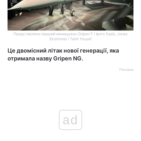
Представлено перший винищувач Gripen F / фото Saab, Jonas
Ekströmer і Tahir Yousef
Це двомісний літак нової генерації, яка
отримала назву Gripen NG.
Реклама
ad