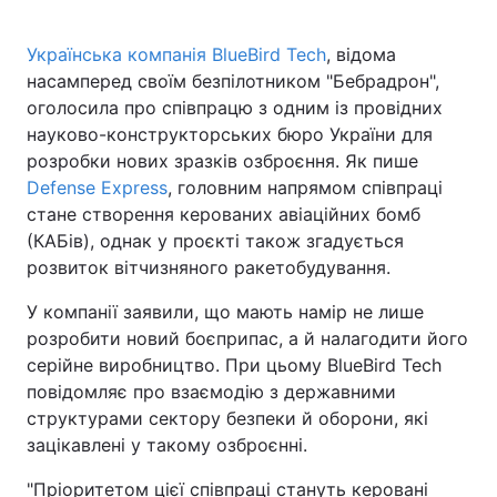
Українська компанія BlueBird Tech
, відома
насамперед своїм безпілотником "Бебрадрон",
Головна
Війна
оголосила про співпрацю з одним із провідних
науково-конструкторських бюро України для
Україна
Політика
розробки нових зразків озброєння. Як пише
Defense Express
, головним напрямом співпраці
Економіка
Світ
стане створення керованих авіаційних бомб
(КАБів), однак у проєкті також згадується
Спорт
Наука
розвиток вітчизняного ракетобудування.
Техно і зв'язок
Лайт
У компанії заявили, що мають намір не лише
розробити новий боєприпас, а й налагодити його
Зброя
Інциденти
серійне виробництво. При цьому BlueBird Tech
Здоров'я
Туризм
повідомляє про взаємодію з державними
структурами сектору безпеки й оборони, які
Цікавинки
Погода
зацікавлені у такому озброєнні.
Екологія
Регіони
"Пріоритетом цієї співпраці стануть керовані