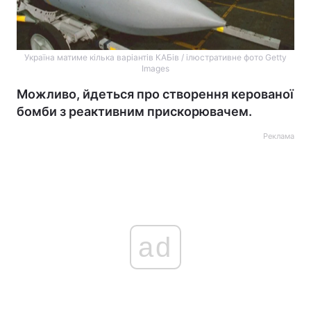
Україна матиме кілька варіантів КАБів / ілюстративне фото Getty
Images
Можливо, йдеться про створення керованої
бомби з реактивним прискорювачем.
Реклама
ad