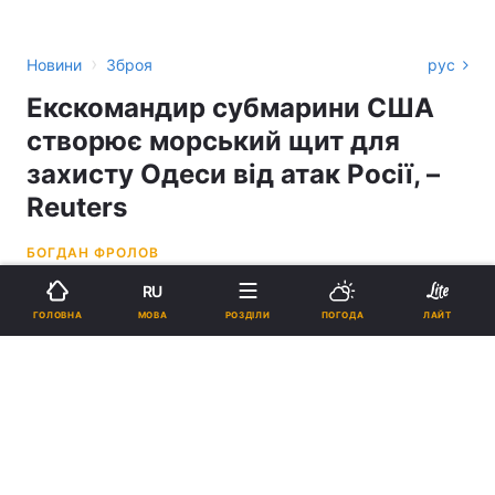
›
Новини
Зброя
рус
Екскомандир субмарини США
створює морський щит для
захисту Одеси від атак Росії, –
Reuters
БОГДАН ФРОЛОВ
RU
08:35, 03.06.26
3 хв.
6650
МОВА
ГОЛОВНА
РОЗДІЛИ
ПОГОДА
ЛАЙТ
Підпишіться на нас в Google