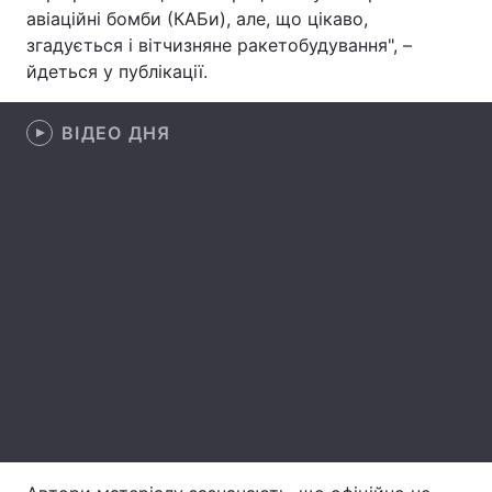
авіаційні бомби (КАБи), але, що цікаво,
Лонгріди
згадується і вітчизняне ракетобудування", –
йдеться у публікації.
Відео з Youtube
Статті
ВІДЕО ДНЯ
Інтерв'ю
Думки
Архів
Вакансії
Контакти
Послуги