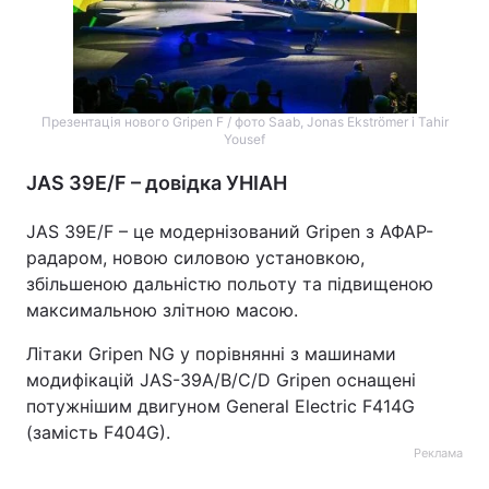
Презентація нового Gripen F / фото Saab, Jonas Ekströmer і Tahir
Yousef
JAS 39E/F – довідка УНІАН
JAS 39E/F – це модернізований Gripen з АФАР-
радаром, новою силовою установкою,
збільшеною дальністю польоту та підвищеною
максимальною злітною масою.
Літаки Gripen NG у порівнянні з машинами
модифікацій JAS-39A/B/C/D Gripen оснащені
потужнішим двигуном General Electric F414G
(замість F404G).
Реклама