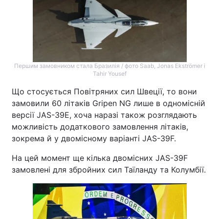
Першим замовником стала Бразилія / фото Saab, Jonas Ekströmer і
Tahir Yousef
Що стосується Повітряних сил Швеції, то вони
замовили 60 літаків Gripen NG лише в одномісній
версії JAS-39E, хоча наразі також розглядають
можливість додаткового замовлення літаків,
зокрема й у двомісному варіанті JAS-39F.
На цей момент ще кілька двомісних JAS-39F
замовлені для збройних сил Таїланду та Колумбії.