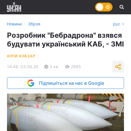
›
Новини
Зброя
рус
Розробник "Бебрадрона" взявся
будувати український КАБ, - ЗМІ
ЮРІЙ КОБЗАР
14:48, 03.06.26
3 хв.
2985
Підпишіться на нас в Google