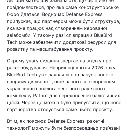
Автори матеріалу зазначають, що офіційно не
повідомляється, про яке саме конструкторське
Тема оформлення
бюро йдеться. Водночас Defense Express
припускає, що партнером може бути структура,
яка вже працює над створенням керованої
авіабомби. У такому разі співпраця з BlueBird
Tech може забезпечити додаткові ресурси для
розвитку та масштабування проєкту.
Окрему увагу видання звертає на згадку про
ракетобудування. Наприкінці квітня 2026 року
BlueBird Tech уже заявляла про запуск нового
напряму діяльності, пов’язаного зі створенням
українського аналога зенітного ракетного
комплексу Patriot для перехоплення балістичних
цілей. Через це можна було припустити, що нове
партнерство стосується саме цього проєкту.
Втім, як пояснює Defense Express, ракетні
технології можуть бути безпосередньо пов’язані