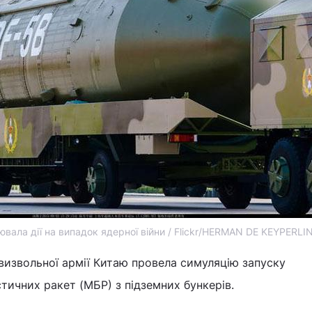
вала дії на випадок ядерної війни / Flickr/HERMAN DE KEYPERLI
визвольної армії Китаю провела симуляцію запуску
тичних ракет (МБР) з підземних бункерів.