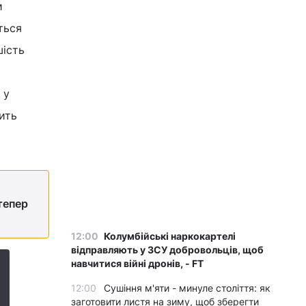
и
ться
шість
 у
ить
тепер
12:00
Колумбійські наркокартелі
відправляють у ЗСУ добровольців, щоб
навчитися війні дронів, - FT
12:00
Сушіння м'яти - минуле століття: як
заготовити листя на зиму, щоб зберегти