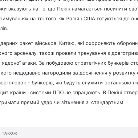
роки вказують на те, що Пекін намагається посилити сво
имування» на тлі того, як Росія і США готуються до о
лів.
ядерних ракет військові Китаю, які охороняють оборонн
рного арсеналу, також провели тренування з довготрив
 ядерної атаки. За побудовою стратегічних бункерів сто
 якого нещодавно нагородили за досягнення у розвитку
оєголовок – бункерів, які будуть служити останньою лі
щит країни і системи ППО не спрацюють. В Пекіні стве
тримати прямий удар чи зіткнення зі стандартним
Е ТАКОЖ