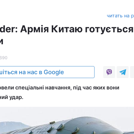
читать на 
ider: Армія Китаю готується
и
690
іться на нас в Google
овели спеціальні навчання, під час яких вони
ий удар.