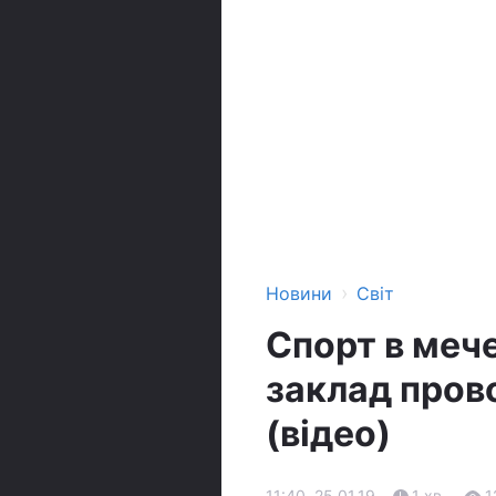
›
Новини
Світ
Спорт в мече
заклад пров
(відео)
11:40, 25.01.19
1 хв.
1