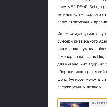
нову МБР DF-41. Всі ці к
можливості «ядерного стр
своїх стратегічних арсена
Окрім симуляції запуску 
бункери китайського яде
виживання в умовах після
інженер на ім’я Цянь Цю,
для китайських ядерних б
оборони, якщо ракетний 
що ці бункери можуть ви
пасажирським літаком.
ЧИТАЙТ