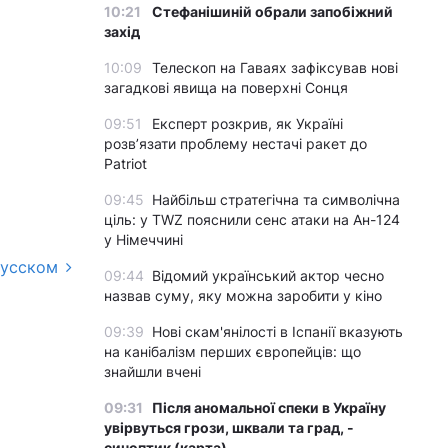
10:21
Стефанішиній обрали запобіжний
захід
10:09
Телескоп на Гаваях зафіксував нові
загадкові явища на поверхні Сонця
09:51
Експерт розкрив, як Україні
розвʼязати проблему нестачі ракет до
Patriot
09:45
Найбільш стратегічна та символічна
ціль: у TWZ пояснили сенс атаки на Ан-124
у Німеччині
русском
09:44
Відомий український актор чесно
назвав суму, яку можна заробити у кіно
09:39
Нові скам'янілості в Іспанії вказують
на канібалізм перших європейців: що
знайшли вчені
09:31
Після аномальної спеки в Україну
увірвуться грози, шквали та град, -
синоптик (карта)