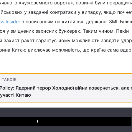
 уявного «чужоземного ворога», повинні були покращит
йськових у завданні контратаки у випадку, якщо почне
ss Insider
з посиланням на китайські державні ЗМІ. Біль
я у зміцнених захисних бункерах. Таким чином, Пекін
й захист ракет гарантує йому можливість завдати удар
трина Китаю виключає можливість, що країна сама вдар
Е ТАКОЖ
 Policy: Ядерний терор Холодної війни повернеться, але 
 участі Китаю
Play