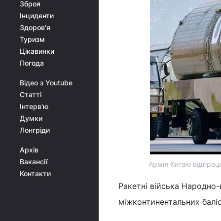
Зброя
Інциденти
Здоров'я
Туризм
Цікавинки
Погода
Відео з Youtube
Статті
Інтерв'ю
Думки
Лонгріди
Архів
Вакансії
Армія Китаю відпрацю
Контакти
Ракетні війська Народно-
міжконтинентальних баліс