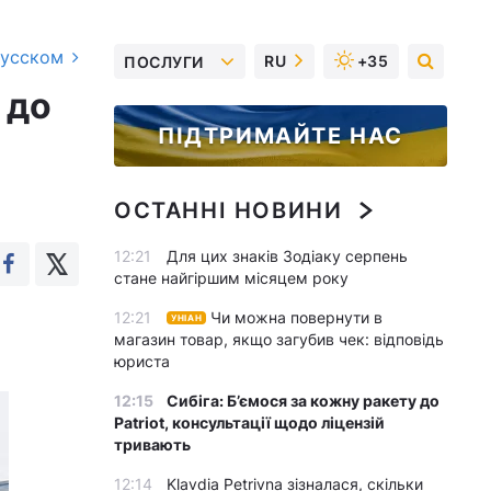
русском
RU
+35
ПОСЛУГИ
 до
ПІДТРИМАЙТЕ НАС
ОСТАННІ НОВИНИ
12:21
Для цих знаків Зодіаку серпень
стане найгіршим місяцем року
12:21
Чи можна повернути в
УНІАН
магазин товар, якщо загубив чек: відповідь
юриста
12:15
Сибіга: Б’ємося за кожну ракету до
Patriot, консультації щодо ліцензій
тривають
12:14
Klavdia Petrivna зізналася, скільки