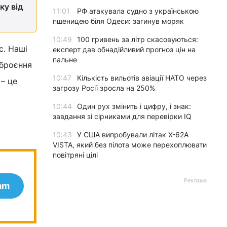
ку від
11:01
РФ атакувала судно з українською
пшеницею біля Одеси: загинув моряк
10:49
100 гривень за літр скасовуються:
с. Наші
експерт дав обнадійливий прогноз цін на
пальне
зброєння
10:47
Кількість вильотів авіації НАТО через
 – це
загрозу Росії зросла на 250%
10:44
Один рух змінить і цифру, і знак:
завдання зі сірниками для перевірки IQ
10:43
У США випробували літак X-62A
VISTA, який без пілота може перехоплювати
повітряні цілі
Реклама
am