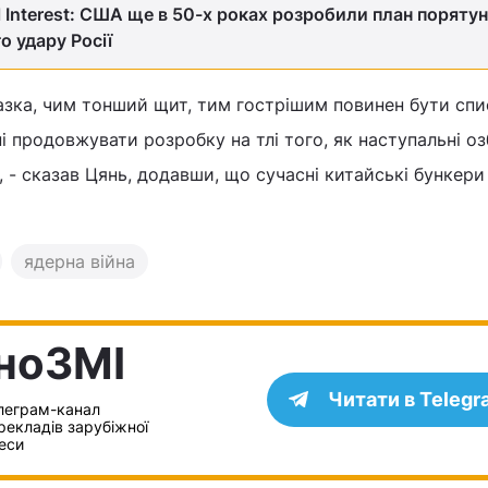
l Interest: США ще в 50-х роках розробили план порятун
о удару Росії
зка, чим тонший щит, тим гострішим повинен бути спи
і продовжувати розробку на тлі того, як наступальні о
 - сказав Цянь, додавши, що сучасні китайські бункери
ядерна війна
IноЗМI
Читати в Telegr
леграм-канал
рекладів зарубіжної
еси