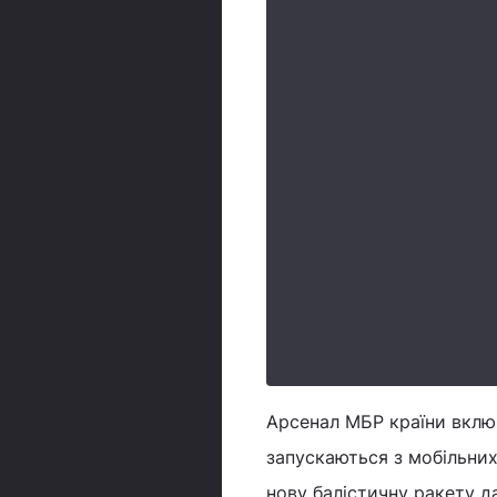
Арсенал МБР країни включ
запускаються з мобільни
нову балістичну ракету да