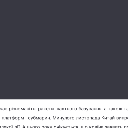
ає різноманітні ракети шахтного базування, а також так
х платформ і субмарин. Минулого листопада Китай випр
лекої дії. А цього року очікується, що країна заявить 