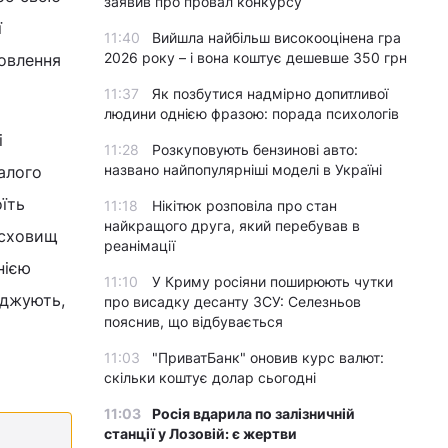
заявив про провал конкурсу
ї
11:40
Вийшла найбільш високооцінена гра
2026 року – і вона коштує дешевше 350 грн
новлення
11:37
Як позбутися надмірно допитливої
людини однією фразою: порада психологів
і
11:28
Розкуповують бензинові авто:
названо найпопулярніші моделі в Україні
алого
їть
11:18
Нікітюк розповіла про стан
найкращого друга, який перебував в
 сховищ
реанімації
нією
11:10
У Криму росіяни поширюють чутки
рджують,
про висадку десанту ЗСУ: Селезньов
пояснив, що відбувається
11:03
"ПриватБанк" оновив курс валют:
скільки коштує долар сьогодні
11:03
Росія вдарила по залізничній
станції у Лозовій: є жертви