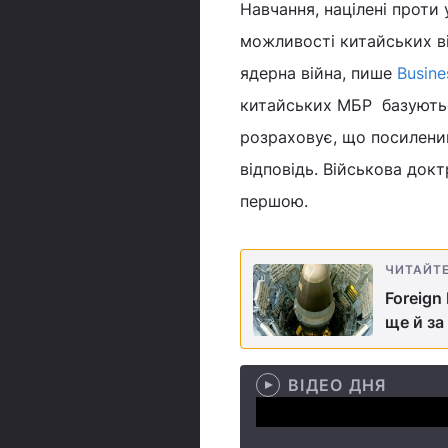
Навчання, націлені проти
можливості китайських ві
ядерна війна, пише
Busine
китайських МБР базуютьс
розраховує, що посилени
відповідь. Військова док
першою.
ЧИТАЙТ
Foreign
ще й за
ВІДЕО ДНЯ