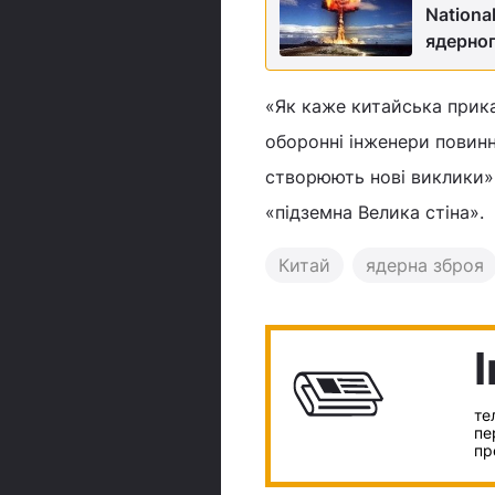
Nationa
ядерног
«Як каже китайська прика
оборонні інженери повинн
створюють нові виклики»,
«підземна Велика стіна».
Китай
ядерна зброя
те
пе
пр