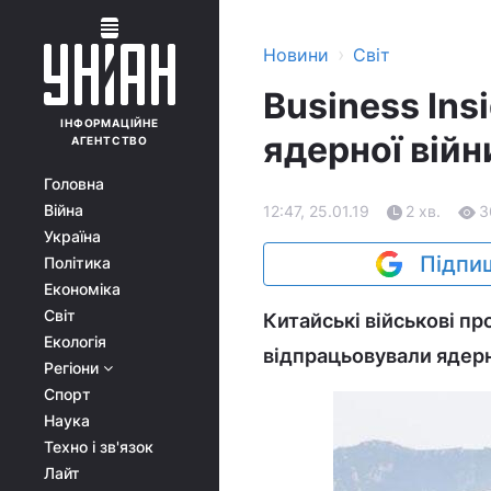
›
Новини
Світ
Business Ins
ІНФОРМАЦІЙНЕ
ядерної війн
АГЕНТСТВО
Головна
Війна
12:47, 25.01.19
2 хв.
3
Україна
Підпиш
Політика
Економіка
Світ
Китайські військові пр
Екологія
відпрацьовували ядерн
Регіони
Спорт
Наука
Техно і зв'язок
Лайт