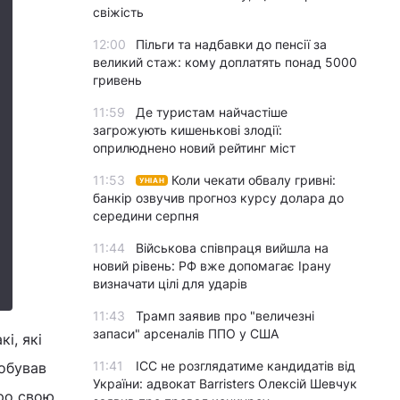
свіжість
12:00
Пільги та надбавки до пенсії за
великий стаж: кому доплатять понад 5000
гривень
11:59
Де туристам найчастіше
загрожують кишенькові злодії:
оприлюднено новий рейтинг міст
11:53
Коли чекати обвалу гривні:
УНІАН
банкір озвучив прогноз курсу долара до
середини серпня
11:44
Військова співпраця вийшла на
новий рівень: РФ вже допомагає Ірану
визначати цілі для ударів
11:43
Трамп заявив про "величезні
запаси" арсеналів ППО у США
і, які
11:41
ICC не розглядатиме кандидатів від
обував
України: адвокат Barristers Олексій Шевчук
про свою