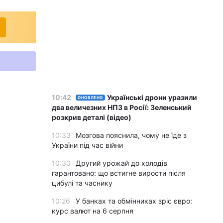
10:42
Українські дрони уразили
ОНОВЛЕНО
два величезних НПЗ в Росії: Зеленський
розкрив деталі (відео)
10:33
Мозгова пояснила, чому не їде з
України під час війни
10:30
Другий урожай до холодів
гарантовано: що встигне вирости після
цибулі та часнику
10:26
У банках та обмінниках зріс євро:
курс валют на 6 серпня