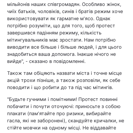
мільйонів наших співгромадян. Особливо жінок,
чиїх батьків, чоловіків, синів і братів режим хоче
використовувати як гарматне м'ясо. Однак
потрібно розуміти, що для того, щоб протест
завершився падінням режиму, кількість
мітингувальників має зростати. Нам потрібно
виводити все більше і більше людей, і для цього
знадобиться ваша допомога. Інакше нічого не
вийде", - сказано в повідомленні.
Також там обіцяють назвати міста і точне місце
акцій трохи пізніше, а також розповіли, як себе
поводити і що робити до та під час мітингів.
"Будьте гучними і помітними! Протест повинні
побачити і почути оточуючі: приносьте з собою
плакати (пам'ятайте про ризики, вибирайте
гасла, які не заборонені), скандуйте кричалки, не
стійте мовчки на одному місці. Не віддавайте