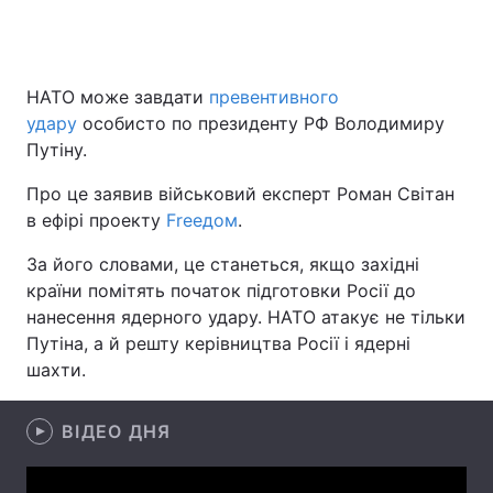
Головна
Війна
НАТО може завдати
превентивного
удару
особисто по президенту РФ Володимиру
Україна
Політика
Путіну.
Економіка
Світ
Про це заявив військовий експерт Роман Світан
в ефірі проекту
Freeдом
.
Спорт
Наука
За його словами, це станеться, якщо західні
Техно і зв'язок
Лайт
країни помітять початок підготовки Росії до
нанесення ядерного удару. НАТО атакує не тільки
Зброя
Інциденти
Путіна, а й решту керівництва Росії і ядерні
шахти.
Здоров'я
Туризм
ВІДЕО ДНЯ
Цікавинки
Погода
Екологія
Регіони