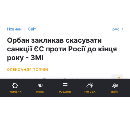
›
Новини
Світ
рус
Орбан закликав скасувати
санкції ЄС проти Росії до кінця
року - ЗМІ
ОЛЕКСАНДР ТОПЧІЙ
12:24, 22.09.22
2 хв.
3600
RU
МОВА
ГОЛОВНА
РОЗДІЛИ
ПОГОДА
ЛАЙТ
Підпишіться на нас в Google