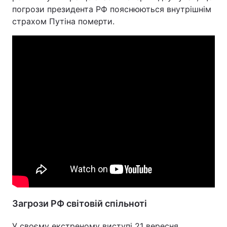
погрози президента РФ пояснюються внутрішнім
Тема оформлення
страхом Путіна померти.
Загрози РФ світовій спільноті
У своєму екстреному виступі 21 вересня,