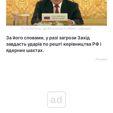
Путін боїться, що його можуть вбити / скріншот
За його словами, у разі загрози Захід
завдасть ударів по решті керівництва РФ і
ядерних шахтах.
Реклама
ad