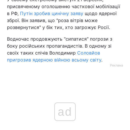
присвяченому оголошенню часткової мобілізації
в РФ,
Путін зробив цинічну заяву
щодо ядерної
зброї. Він заявив, що "роза вітрів може
розвернутися" у бік тих, хто загрожує Росії.
Водночас продовжують "сипатися" погрози з
боку російських пропагандистів. В одному зі
своїх таких спічів Володимир
Соловйов
пригрозив ядерною війною всьому світу
.
Реклама
ad