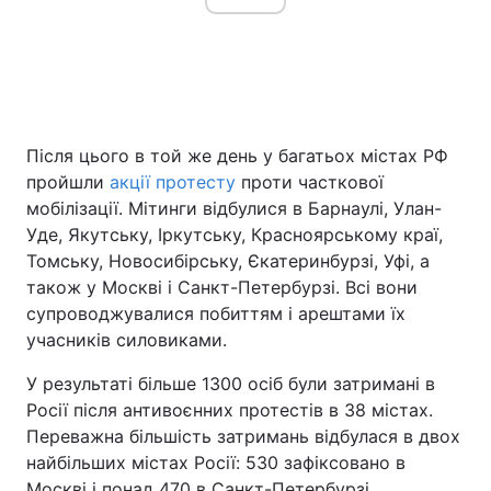
Після цього в той же день у багатьох містах РФ
пройшли
акції протесту
проти часткової
мобілізації. Мітинги відбулися в Барнаулі, Улан-
Уде, Якутську, Іркутську, Красноярському краї,
Томську, Новосибірську, Єкатеринбурзі, Уфі, а
також у Москві і Санкт-Петербурзі. Всі вони
супроводжувалися побиттям і арештами їх
учасників силовиками.
У результаті більше 1300 осіб були затримані в
Росії після антивоєнних протестів в 38 містах.
Переважна більшість затримань відбулася в двох
найбільших містах Росії: 530 зафіксовано в
Москві і понад 470 в Санкт-Петербурзі.