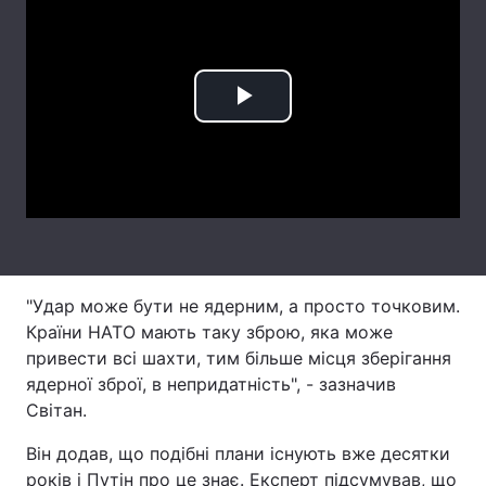
Лонгріди
Відео з Youtube
Статті
Play
Інтерв'ю
Думки
Video
Архів
Вакансії
Контакти
Послуги
"Удар може бути не ядерним, а просто точковим.
Країни НАТО мають таку зброю, яка може
привести всі шахти, тим більше місця зберігання
ядерної зброї, в непридатність", - зазначив
Світан.
Він додав, що подібні плани існують вже десятки
років і Путін про це знає. Експерт підсумував, що