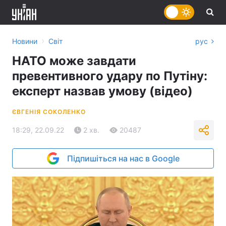
›
Новини
Світ
рус
НАТО може завдати
превентивного удару по Путіну:
експерт назвав умову (відео)
ЄВГЕНІЯ СОКОЛЕНКО
18:29, 22.09.22
2 хв.
20487
Підпишіться на нас в Google