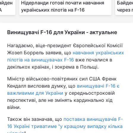
Байден
Нідерланди готові почати навчання
Байден
А
українських пілотів на F-16
через 
Винищувачі F-16 для України - актуальне
Нагадаємо, віце-президент Європейської Комісії
Жозеп Боррель заявив, що
навчання українських
пілотів на винищувачах F-16
вже почалися в
декількох країнах, і зокрема в Польщі.
Міністр військово-повітряних сил США Френк
Кендалл висловив думку, що
винищувачі F-16 є
важливими для України
у середньостроковій
перспективі, але не змінять кардинально хід
війни.
Також він зазначав, що
поставка винищувачів F-
16 Україні триватиме "у кращому випадку кілька