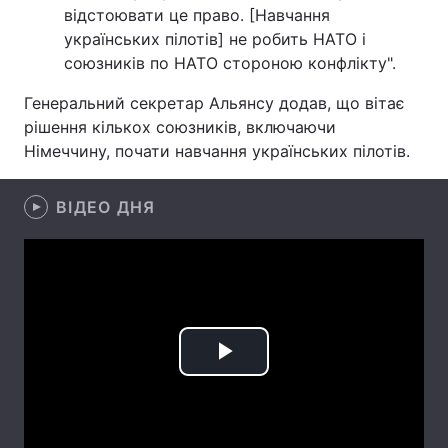
відстоювати це право. [Навчання
Лонгріди
українських пілотів] не робить НАТО і
союзників по НАТО стороною конфлікту".
Відео з Youtube
Статті
Генеральний секретар Альянсу додав, що вітає
рішення кількох союзників, включаючи
Інтерв'ю
Думки
Німеччину, почати навчання українських пілотів.
Архів
Вакансії
ВІДЕО ДНЯ
Контакти
Послуги
Play
Video