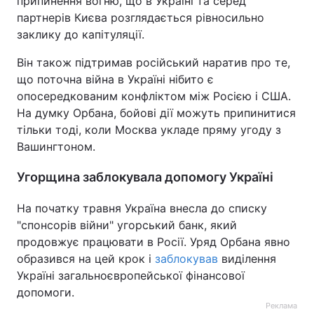
припинення вогню, що в Україні та серед
партнерів Києва розглядається рівносильно
заклику до капітуляції.
Він також підтримав російський наратив про те,
що поточна війна в Україні нібито є
опосередкованим конфліктом між Росією і США.
На думку Орбана, бойові дії можуть припинитися
тільки тоді, коли Москва укладе пряму угоду з
Вашингтоном.
Угорщина заблокувала допомогу Україні
На початку травня Україна внесла до списку
"спонсорів війни" угорський банк, який
продовжує працювати в Росії. Уряд Орбана явно
образився на цей крок і
заблокував
виділення
Україні загальноєвропейської фінансової
допомоги.
Реклама