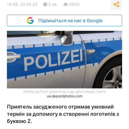
14:46, 23.05.23
2 хв.
4650
Підпишіться на нас в Google
Любов до Росії довела до суду двох німців / фото
ua.depositphotos.com
Приятель засудженого отримав умовний
термін за допомогу в створенні логотипів з
буквою Z.