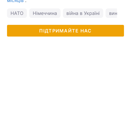
місяців
".
НАТО
Німеччина
війна в Україні
винищува
ПІДТРИМАЙТЕ НАС