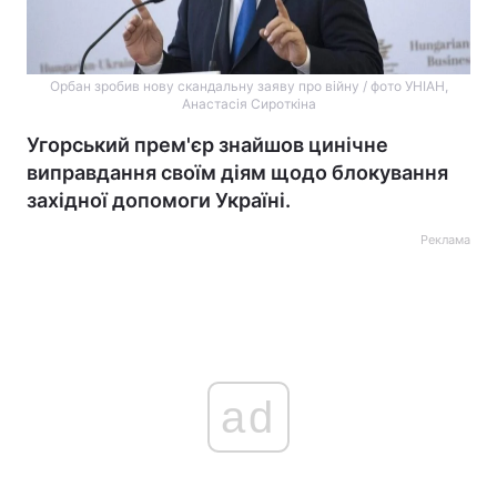
Орбан зробив нову скандальну заяву про війну / фото УНІАН,
Анастасія Сироткіна
Угорський прем'єр знайшов цинічне
виправдання своїм діям щодо блокування
західної допомоги Україні.
Реклама
ad