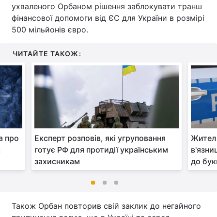
ухваленого Орбаном рішення заблокувати транш
фінансової допомоги від ЄС для України в розмірі
500 мільйонів євро.
ЧИТАЙТЕ ТАКОЖ:
а про
Експерт розповів, які угруповання
Жителя
:
готує РФ для протидії українським
в'язни
захисникам
до бук
Також Орбан повторив свій заклик до негайного