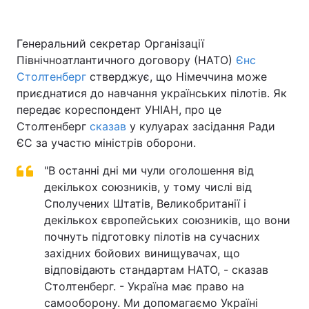
Генеральний секретар Організації
Північноатлантичного договору (НАТО)
Головна
Війна
Єнс
Столтенберг
стверджує, що Німеччина може
Україна
Політика
приєднатися до навчання українських пілотів. Як
передає кореспондент УНІАН, про це
Економіка
Світ
Столтенберг
сказав
у кулуарах засідання Ради
ЄС за участю міністрів оборони.
Спорт
Наука
"В останні дні ми чули оголошення від
Техно і зв'язок
Лайт
декількох союзників, у тому числі від
Сполучених Штатів, Великобританії і
Зброя
Інциденти
декількох європейських союзників, що вони
почнуть підготовку пілотів на сучасних
Здоров'я
Туризм
західних бойових винищувачах, що
відповідають стандартам НАТО, - сказав
Цікавинки
Погода
Столтенберг. - Україна має право на
Екологія
самооборону. Ми допомагаємо Україні
Регіони