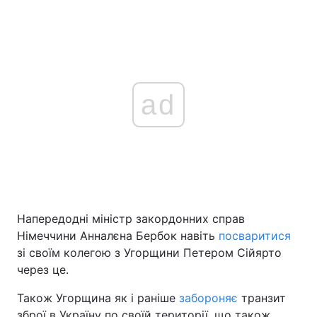
ad
Напередодні міністр закордонних справ
Німеччини Анналєна Бербок навіть
посваритися
зі своїм колегою з Угорщини Петером Сійярто
через це.
Також Угорщина як і раніше
забороняє
транзит
зброї в Україну по своїй території, що також