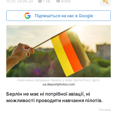
15:21, 23.05.23
1 хв.
6395
Підпишіться на нас в Google
Німеччина підтримує Україну у війні проти Росії / фото
ua.depositphotos.com
Берлін не має ні потрібної авіації, ні
можливості проводити навчання пілотів.
Реклама