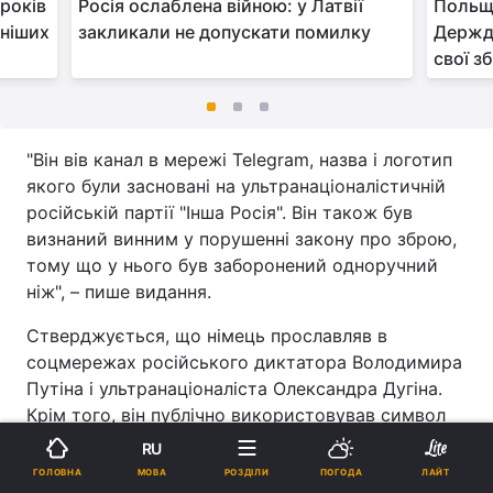
 років
Росія ослаблена війною: у Латвії
Польща
рніших
закликали не допускати помилку
Держд
свої з
"Він вів канал в мережі Telegram, назва і логотип
якого були засновані на ультранаціоналістичній
російській партії "Інша Росія". Він також був
визнаний винним у порушенні закону про зброю,
тому що у нього був заборонений одноручний
ніж", – пише видання.
Стверджується, що німець прославляв в
соцмережах російського диктатора Володимира
Путіна і ультранаціоналіста Олександра Дугіна.
Крім того, він публічно використовував символ
російської військової агресії букву "Z",
RU
демонстрація якого в Німеччині заборонена.
МОВА
ГОЛОВНА
РОЗДІЛИ
ПОГОДА
ЛАЙТ