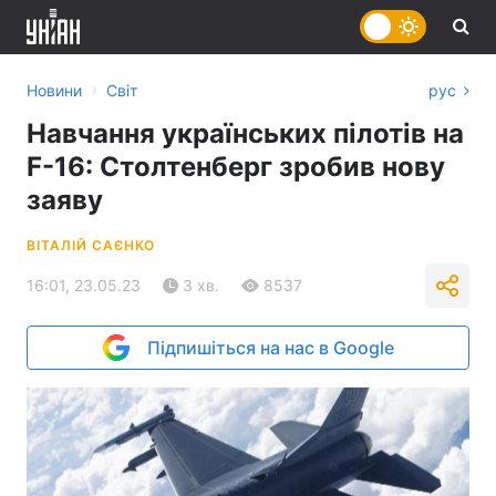
›
Новини
Світ
рус
Навчання українських пілотів на
F-16: Столтенберг зробив нову
заяву
ВІТАЛІЙ САЄНКО
16:01, 23.05.23
3 хв.
8537
Підпишіться на нас в Google