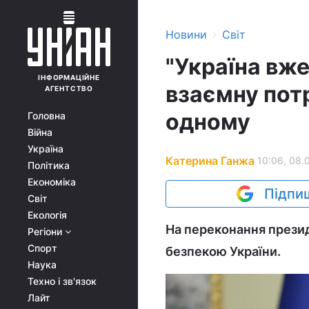
›
Новини
Світ
"Україна вже
ІНФОРМАЦІЙНЕ
взаємну пот
АГЕНТСТВО
одному
Головна
Війна
Україна
Катерина Ганжа
10:06, 08.
Політика
Економіка
Підпиш
Світ
Екологія
На переконання презид
Регіони
Спорт
безпекою України.
Наука
Техно і зв'язок
Лайт