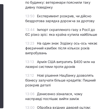
по будинку: ветеринари пояснили таку
дивну поведінку
13:50
Експеримент розкрив, чи дійсно
бездротова зарядка дорожча за дротову
13:44
Імпорт скрапленого газу з Росії до
ЄС різко зріс: яка країна купила найбільше
13:23
На один знак Зодіаку ось-ось чекає
феєричний камбек після кількох років
випробувань
13:13
Армія США витратить $400 млн на
лазерні системи проти дронів
13:12
Нові рішення Нацбанку дозволять
бізнесу залучати більше кредитів: Пишний
розкрив деталі
13:06
Денисенко зізналася, чому
насправді поспішає вийти заміж
13:00
Обробка вхідних дверей оцтом: