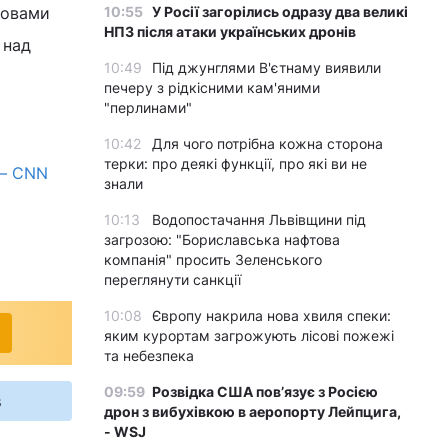
ловами
10:55
У Росії загорілись одразу два великі
НПЗ після атаки українських дронів
 над
10:49
Під джунглями В'єтнаму виявили
печеру з рідкісними кам'яними
"перлинами"
10:42
Для чого потрібна кожна сторона
терки: про деякі функції, про які ви не
 – CNN
знали
10:13
Водопостачання Львівщини під
загрозою: "Бориславська нафтова
компанія" просить Зеленського
переглянути санкції
10:08
Європу накрила нова хвиля спеки:
яким курортам загрожують лісові пожежі
та небезпека
09:59
Розвідка США пов’язує з Росією
s
дрон з вибухівкою в аеропорту Лейпцига,
- WSJ