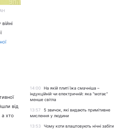
ІАН
 війні
ї
ної
а
14:00
На якій плиті їжа смачніша –
індукційній чи електричній: яка "мотає"
тивної
менше світла
йшли від
13:57
5 звичок, які видають примітивне
 а хто
мислення у людини
13:53
Чому коти влаштовують нічні забіги