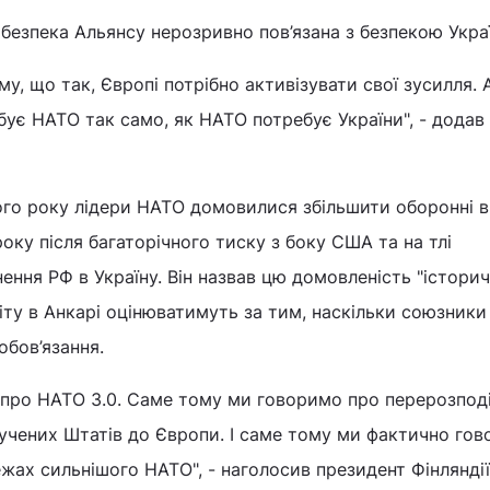
 безпека Альянсу нерозривно пов’язана з безпекою Укра
у, що так, Європі потрібно активізувати свої зусилля. 
бує НАТО так само, як НАТО потребує України", - додав
ого року лідери НАТО домовилися збільшити оборонні 
оку після багаторічного тиску з боку США та на тлі
ння РФ в Україну. Він назвав цю домовленість "істори
міту в Анкарі оцінюватимуть за тим, наскільки союзники
обов’язання.
про НАТО 3.0. Саме тому ми говоримо про перерозпод
лучених Штатів до Європи. І саме тому ми фактично го
жах сильнішого НАТО", - наголосив президент Фінляндії