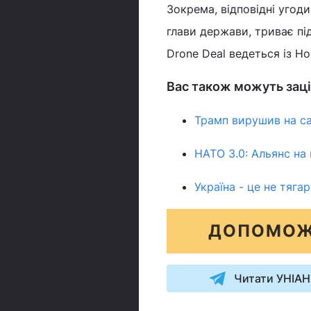
Зокрема, відповідні угод
глави держави, триває пі
Drone Deal ведеться із Но
Вас також можуть заці
Трамп вирушив на са
НАТО 3.0: Альянс на 
Україна - це не тяга
ДОПОМОЖ
Читати УНІАН