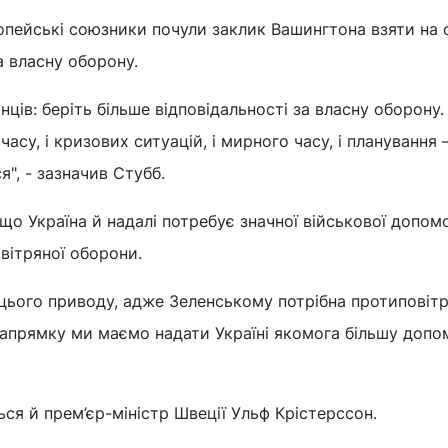
опейські союзники почули заклик Вашингтона взяти на 
а власну оборону.
ців: беріть більше відповідальності за власну оборону.
часу, і кризових ситуацій, і мирного часу, і планування 
", - зазначив Стубб.
що Україна й надалі потребує значної військової допом
вітряної оборони.
 цього приводу, адже Зеленському потрібна протиповіт
напрямку ми маємо надати Україні якомога більшу допом
я й прем’єр-міністр Швеції Ульф Крістерссон.