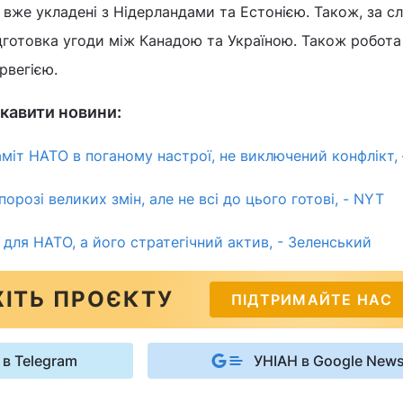
и вже укладені з Нідерландами та Естонією. Також, за с
дготовка угоди між Канадою та Україною. Також робота
рвегією.
кавити новини:
міт НАТО в поганому настрої, не виключений конфлікт,
порозі великих змін, але не всі до цього готові, - NYT
р для НАТО, а його стратегічний актив, - Зеленський
ІТЬ ПРОЄКТУ
ПІДТРИМАЙТЕ НАС
 в Telegram
УНІАН в Google New