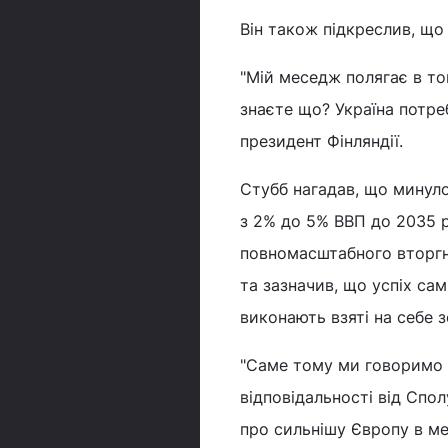
Він також підкреслив, що
"Мій меседж полягає в том
знаєте що? Україна потре
президент Фінляндії.
Стубб нагадав, що минул
з 2% до 5% ВВП до 2035 р
повномасштабного вторгне
та зазначив, що успіх са
виконають взяті на себе з
"Саме тому ми говоримо 
відповідальності від Спо
про сильнішу Європу в ме