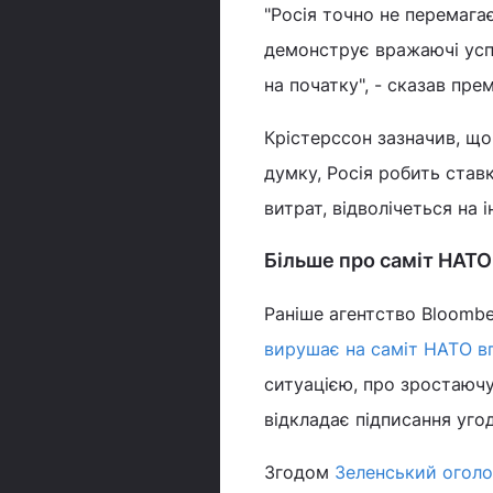
"Росія точно не перемагає
демонструє вражаючі успіх
на початку", - сказав прем
Крістерссон зазначив, що 
думку, Росія робить ставк
витрат, відволічеться на 
Більше про саміт НАТО
Раніше агентство Bloombe
вирушає на саміт НАТО вп
ситуацією, про зростаючу 
відкладає підписання уго
Згодом
Зеленський оголо