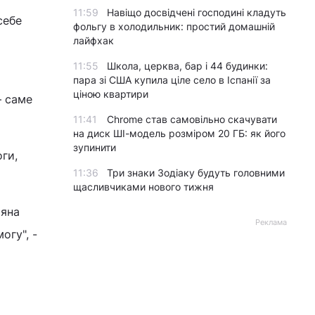
11:59
Навіщо досвідчені господині кладуть
себе
фольгу в холодильник: простий домашній
лайфхак
11:55
Школа, церква, бар і 44 будинки:
пара зі США купила ціле село в Іспанії за
ціною квартири
– саме
11:41
Chrome став самовільно скачувати
на диск ШІ-модель розміром 20 ГБ: як його
зупинити
оги,
11:36
Три знаки Зодіаку будуть головними
щасливчиками нового тижня
ряна
Реклама
огу", -