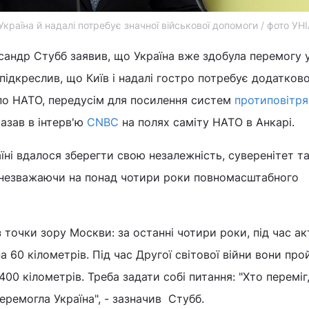
країна й надалі потребує значної військової допомоги / фото УН
сандр Стубб заявив, що Україна вже здобула перемогу у
 підкреслив, що Київ і надалі гостро потребує додатково
 по НАТО, передусім для посилення систем
протиповітря
казав в інтерв'ю
CNBC
на полях саміту НАТО в Анкарі.
їні вдалося зберегти свою незалежність, суверенітет т
, незважаючи на понад чотири роки повномасштабного
 точки зору Москви: за останні чотири роки, під час ак
а 60 кілометрів. Під час Другої світової війни вони про
400 кілометрів. Треба задати собі питання: "Хто переміг,
еремогла Україна", - зазначив Стубб.