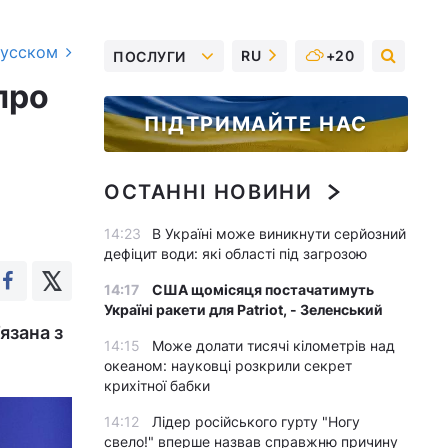
русском
RU
+20
ПОСЛУГИ
про
ПІДТРИМАЙТЕ НАС
ОСТАННІ НОВИНИ
14:23
В Україні може виникнути серйозний
дефіцит води: які області під загрозою
14:17
США щомісяця постачатимуть
Україні ракети для Patriot, - Зеленський
язана з
14:15
Може долати тисячі кілометрів над
океаном: науковці розкрили секрет
крихітної бабки
14:12
Лідер російського гурту "Ногу
свело!" вперше назвав справжню причину