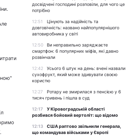
досвідчені господині розповіли, для чого це
їни.
потрібно
12:51
Цінують за надійність та
Але
довговічність: названо найпопулярнішого
автовиробника у світі
12:50
Ви неправильно заряджаєте
смартфон: 6 популярних міфів, які давно
розвінчали
витрати
12:42
Усього 6 штук на день: вчені назвали
сухофрукт, який може здивувати своєю
чною"
користю
12:27
Ротару не змирилася з пенсією у 6
тисяч гривень і пішла в суд
12:17
У Кіровоградській області
іл
розбився бойовий вертоліт: що відомо
воримо
12:13
США раптово звільнили генерала,
.
що командував військами у Європі