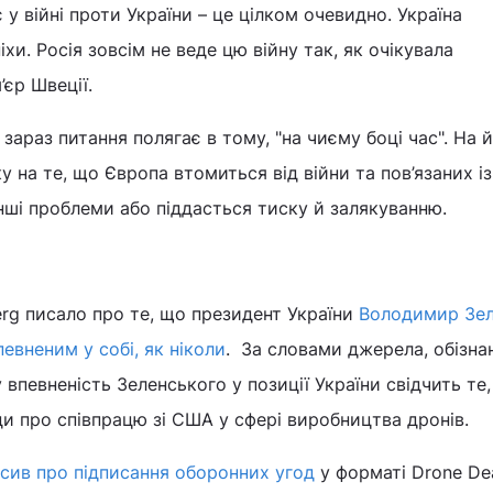
 у війні проти України – це цілком очевидно. Україна
и. Росія зовсім не веде цю війну так, як очікувала
’єр Швеції.
зараз питання полягає в тому, "на чиєму боці час". На 
у на те, що Європа втомиться від війни та пов’язаних і
інші проблеми або піддасться тиску й залякуванню.
rg писало про те, що президент України
Володимир Зе
евненим у собі, як ніколи
. За словами джерела, обізна
впевненість Зеленського у позиції України свідчить те,
ди про співпрацю зі США у сфері виробництва дронів.
сив про підписання оборонних угод
у форматі Drone Dea