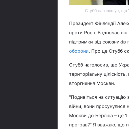
Стубб наголошує, що У
Президент Фінляндії Алек
проти Росії. Водночас він
підтримки від союзників
оборони
. Про це Стубб с
Стубб наголосив, що Укра
територіальну цілісність
вторгнення Москви.
"Подивіться на ситуацію з
війни, вони просунулися н
Москви до Берліна – це 1 
програв?" Я вважаю, що п