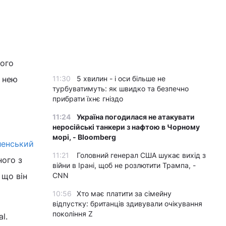
його
з нею
11:30
5 хвилин - і оси більше не
турбуватимуть: як швидко та безпечно
прибрати їхнє гніздо
11:24
Україна погодилася не атакувати
неросійські танкери з нафтою в Чорному
морі, - Bloomberg
ленський
11:21
Головний генерал США шукає вихід з
ного з
війни в Ірані, щоб не розлютити Трампа, -
 що він
CNN
10:56
Хто має платити за сімейну
відпустку: британців здивували очікування
покоління Z
l.