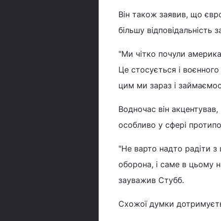
Він також заявив, що євр
більшу відповідальність з
"Ми чітко почули американ
Це стосується і воєнного 
цим ми зараз і займаємося
Водночас він акцентував, 
особливо у сфері протипо
"Не варто надто радіти з
оборона, і саме в цьому 
зауважив Стубб.
Схожої думки дотримуєтьс