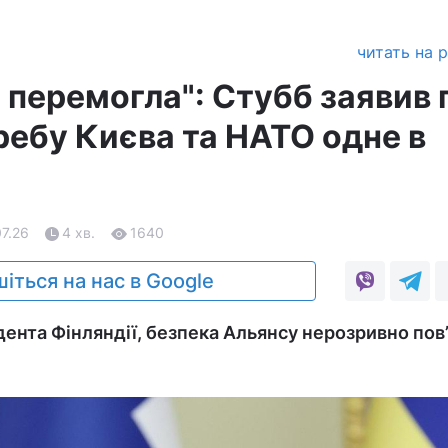
читать на 
 перемогла": Стубб заявив 
ребу Києва та НАТО одне в
07.26
4 хв.
1640
іться на нас в Google
ента Фінляндії, безпека Альянсу нерозривно пов’