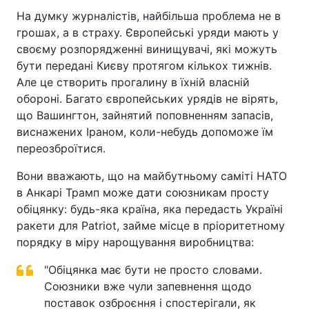
На думку журналістів, найбільша проблема не в
грошах, а в страху. Європейські уряди мають у
своєму розпорядженні винищувачі, які можуть
бути передані Києву протягом кількох тижнів.
Але це створить прогалину в їхній власній
обороні. Багато європейських урядів не вірять,
що Вашингтон, зайнятий поповненням запасів,
виснажених Іраном, коли-небудь допоможе їм
переозброїтися.
Вони вважають, що на майбутньому саміті НАТО
в Анкарі Трамп може дати союзникам просту
обіцянку: будь-яка країна, яка передасть Україні
ракети для Patriot, займе місце в пріоритетному
порядку в міру нарощування виробництва:
"Обіцянка має бути не просто словами.
Союзники вже чули запевнення щодо
поставок озброєння і спостерігали, як