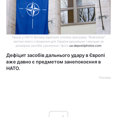
Також у НАТО Велика Британія очолює програму "Brakestop",
метою якої є створення для України дешевших і менших за
розміром засобів ураження / фото
ua.depositphotos.com
Дефіцит засобів дальнього удару в Європі
вже давно є предметом занепокоєння в
НАТО.
Реклама