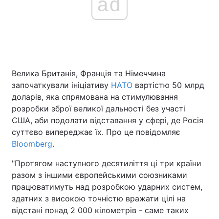
ad
Головна
Війна
Україна
Політика
Велика Британія, Франція та Німеччина
започаткували ініціативу
НАТО
вартістю 50 млрд
Економіка
Світ
доларів, яка спрямована на стимулювання
Спорт
Наука
розробки зброї великої дальності без участі
США, аби подолати відставання у сфері, де Росія
Техно і зв'язок
Лайт
суттєво випереджає їх. Про це повідомляє
Bloomberg
.
Зброя
Інциденти
"Протягом наступного десятиліття ці три країни
Здоров'я
Туризм
разом з іншими європейськими союзниками
працюватимуть над розробкою ударних систем,
Цікавинки
Погода
здатних з високою точністю вражати цілі на
відстані понад 2 000 кілометрів - саме таких
Екологія
Регіони