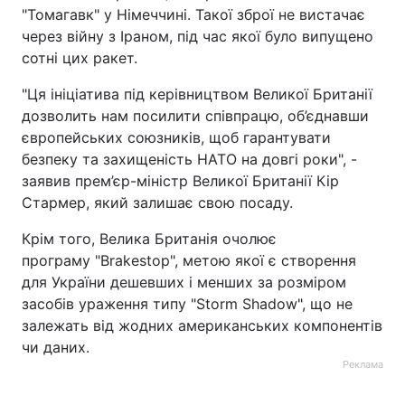
"Томагавк" у Німеччині. Такої зброї не вистачає
через війну з Іраном, під час якої було випущено
сотні цих ракет.
"Ця ініціатива під керівництвом Великої Британії
дозволить нам посилити співпрацю, об’єднавши
європейських союзників, щоб гарантувати
безпеку та захищеність НАТО на довгі роки", -
заявив прем’єр-міністр Великої Британії Кір
Стармер, який залишає свою посаду.
Крім того, Велика Британія очолює
програму "Brakestop", метою якої є створення
для України дешевших і менших за розміром
засобів ураження типу "Storm Shadow", що не
залежать від жодних американських компонентів
чи даних.
Реклама