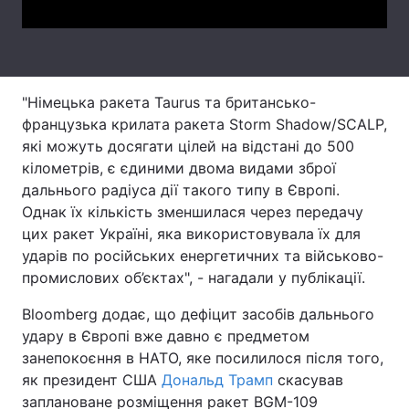
Тема оформлення
"Німецька ракета Taurus та британсько-
французька крилата ракета Storm Shadow/SCALP,
які можуть досягати цілей на відстані до 500
кілометрів, є єдиними двома видами зброї
дальнього радіуса дії такого типу в Європі.
Однак їх кількість зменшилася через передачу
цих ракет Україні, яка використовувала їх для
ударів по російських енергетичних та військово-
промислових об’єктах", - нагадали у публікації.
Bloomberg додає, що дефіцит засобів дальнього
удару в Європі вже давно є предметом
занепокоєння в НАТО, яке посилилося після того,
як президент США
Дональд Трамп
скасував
заплановане розміщення ракет BGM-109