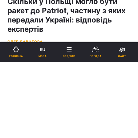
Скільки у Польщі могло бути
ракет до Patriot, частину з яких
передали Україні: відповідь
експертів
ОЛЕГ ДАВИГОРА
RU
22:06, 07.07.26
3 хв.
1548
МОВА
ГОЛОВНА
РОЗДІЛИ
ПОГОДА
ЛАЙТ
Підпишіться на нас в Google