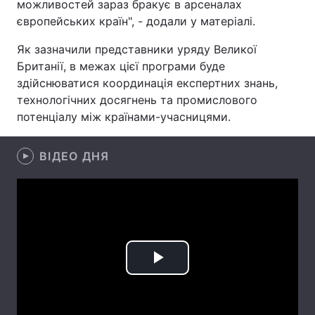
можливостей зараз бракує в арсеналах
європейських країн", - додали у матеріалі.
Лонгріди
Як зазначили представники уряду Великої
Британії, в межах цієї програми буде
Відео з Youtube
Статті
здійснюватися координація експертних знань,
Інтерв'ю
Думки
технологічних досягнень та промислового
потенціалу між країнами-учасницями.
Архів
Вакансії
ВІДЕО ДНЯ
Контакти
Послуги
Play
Video