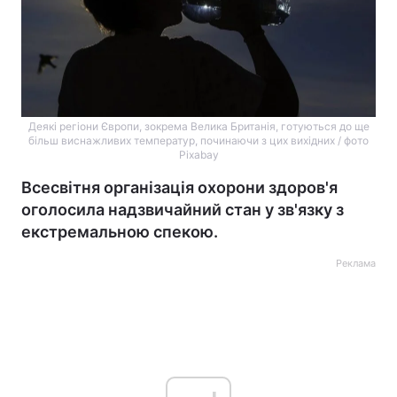
Деякі регіони Європи, зокрема Велика Британія, готуються до ще
більш виснажливих температур, починаючи з цих вихідних / фото
Pixabay
Всесвітня організація охорони здоров'я
оголосила надзвичайний стан у зв'язку з
екстремальною спекою.
Реклама