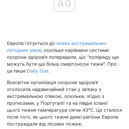
ad
Головна
Війна
Україна
Політика
Європа готується до
нових екстремальних
погодних умов
, оскільки керівники системи
Економіка
Світ
охорони здоров’я попередили, що "попереду ще
Спорт
Наука
можуть бути ще більш смертоносні тижні". Про
це пише
Daily Star
.
Техно і зв'язок
Лайт
Всесвітня організація охорони здоров’я
Зброя
Інциденти
оголосила надзвичайний стан у зв’язку з
екстремальною спекою, оскільки, згідно з
Здоров'я
Туризм
прогнозами, у Португалії та на півдні Іспанії
цього тижня температура сягне 43°C. Це сталося
Цікавинки
Погода
після того, як цього тижня деякі регіони Європи
постраждали від лісових пожеж.
Екологія
Регіони