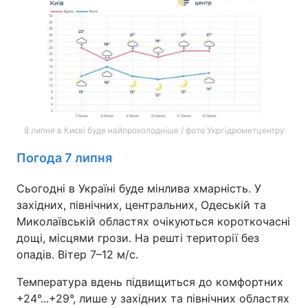
8 липня в Києві буде найпрохолодніше / фото Укргідрометцентру
Погода 7 липня
Сьогодні в Україні буде мінлива хмарність. У
західних, північних, центральних, Одеській та
Миколаївській областях очікуються короткочасні
дощі, місцями грози. На решті території без
опадів. Вітер 7–12 м/с.
Температура вдень підвищиться до комфортних
+24°...+29°, лише у західних та північних областях