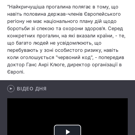
"Найкричущіша прогалина полягає в тому, що
Лонгріди
навіть половина держав-членів Європейського
регіону не має національного плану дій щодо
боротьби зі спекою та охорони здоров’я. Серед
Відео з Youtube
Статті
конкретних прогалин, на які вказали країни, - те,
Інтерв'ю
Думки
що багато людей не усвідомлюють, що
перебувають у зоні особистого ризику, навіть
Архів
Вакансії
коли оголошується "червоний код", - попередив
доктор Ганс Анрі Клюге, директор організації в
Контакти
Європі.
Послуги
ВІДЕО ДНЯ