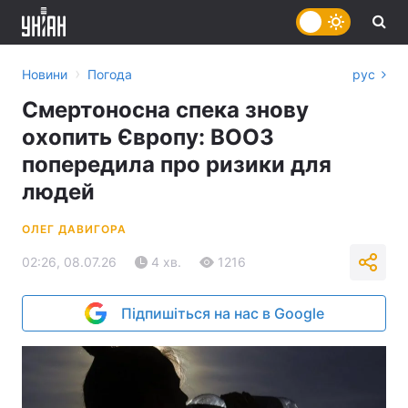
›
Новини
Погода
рус
Смертоносна спека знову
охопить Європу: ВООЗ
попередила про ризики для
людей
ОЛЕГ ДАВИГОРА
02:26, 08.07.26
4 хв.
1216
Підпишіться на нас в Google