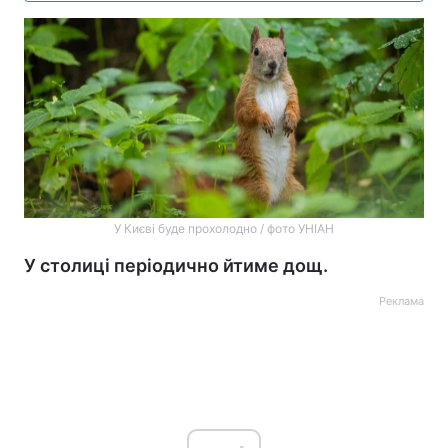
У Києві буде прохолодно / фото УНІАН
У столиці періодично йтиме дощ.
Реклама