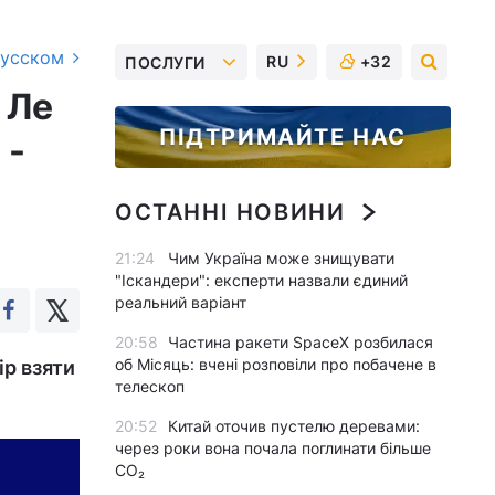
русском
RU
+32
ПОСЛУГИ
 Ле
ПІДТРИМАЙТЕ НАС
 -
ОСТАННІ НОВИНИ
21:24
Чим Україна може знищувати
"Іскандери": експерти назвали єдиний
реальний варіант
20:58
Частина ракети SpaceX розбилася
об Місяць: вчені розповіли про побачене в
ір взяти
телескоп
20:52
Китай оточив пустелю деревами:
через роки вона почала поглинати більше
CO₂