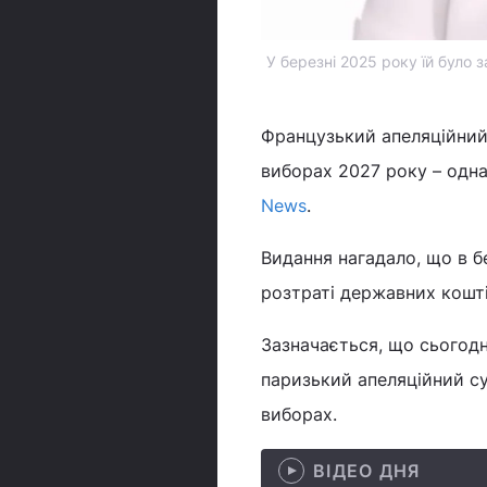
У березні 2025 року їй було 
Французький апеляційний
виборах 2027 року – одна
News
.
Видання нагадало, що в б
розтраті державних кошті
Зазначається, що сьогодн
паризький апеляційний су
виборах.
ВІДЕО ДНЯ