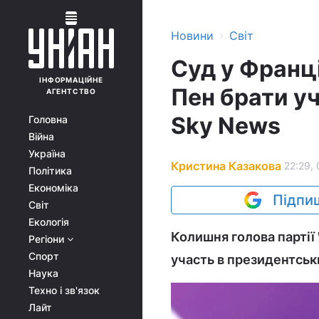
›
Новини
Світ
Суд у Франці
ІНФОРМАЦІЙНЕ
Пен брати уч
АГЕНТСТВО
Sky News
Головна
Війна
Україна
Кристина Казакова
22:29, 
Політика
Економіка
Підпиш
Світ
Екологія
Колишня голова партії
Регіони
Спорт
участь в президентськ
Наука
Техно і зв'язок
Лайт