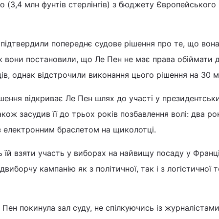
о (3,4 млн фунтів стерлінгів) з бюджету Європейського
 підтвердили попереднє судове рішення про те, що вона
ж вони постановили, що Ле Пен не має права обіймати 
ів, однак відстрочили виконання цього рішення на 30 мі
шення відкриває Ле Пен шлях до участі у президентськ
кож засудив її до трьох років позбавлення волі: два ро
з електронним браслетом на щиколотці.
ь їй взяти участь у виборах на найвищу посаду у Франці
виборчу кампанію як з політичної, так і з логістичної 
Пен покинула зал суду, не спілкуючись із журналістами,