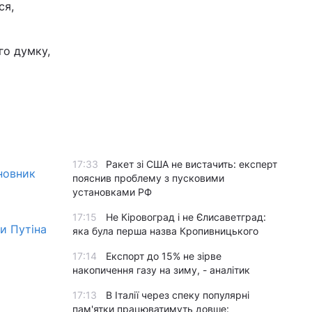
ся,
го думку,
17:33
Ракет зі США не вистачить: експерт
новник
пояснив проблему з пусковими
установками РФ
17:15
Не Кіровоград і не Єлисаветград:
и Путіна
яка була перша назва Кропивницького
17:14
Експорт до 15% не зірве
накопичення газу на зиму, - аналітик
17:13
В Італії через спеку популярні
пам'ятки працюватимуть довше: