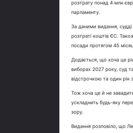
розтрату понад 4 млн євр
парламенту.
За даними видання, судді
розтраті коштів ЄС. Тако
посади протягом 45 місяц
Додається, що хоча це рі
виборах 2027 року, суд та
відстрочкою та один рік 
Тож хоча це й не завадит
ускладнить будь-яку перед
зору.
Видання розповіло, що Ле 