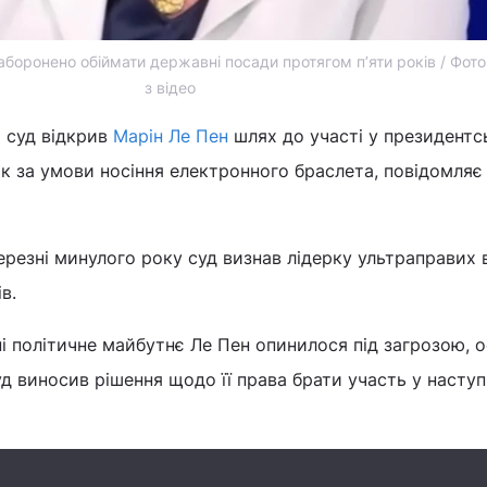
заборонено обіймати державні посади протягом п’яти років / Фото
з відео
 суд відкрив
Марін Ле Пен
шлях до участі у президентс
к за умови носіння електронного браслета, повідомля
ерезні минулого року суд визнав лідерку ультраправих
в.
і політичне майбутнє Ле Пен опинилося під загрозою, о
д виносив рішення щодо її права брати участь у насту