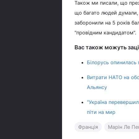
Також ми писали, що пр
що багато людей думали, 
заборонили на 5 років бал
"провідним кандидатом".
Вас також можуть заці
Білорусь опинилась 
Витрати НАТО на обо
Альянсу
"Україна перевершил
піти на мир
Франція
Марін Ле Пе