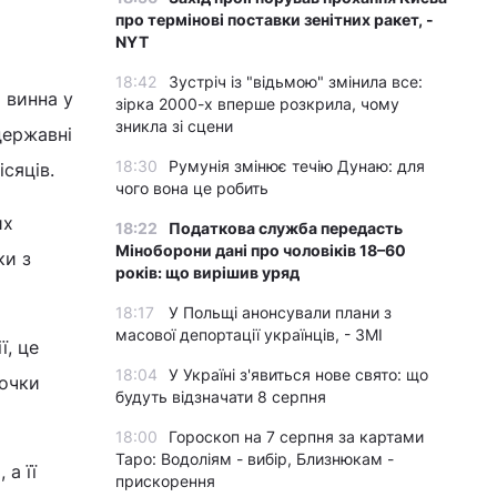
про термінові поставки зенітних ракет, -
NYT
18:42
Зустріч із "відьмою" змінила все:
 винна у
зірка 2000-х вперше розкрила, чому
зникла зі сцени
державні
18:30
Румунія змінює течію Дунаю: для
сяців.
чого вона це робить
их
18:22
Податкова служба передасть
Міноборони дані про чоловіків 18–60
ки з
років: що вирішив уряд
18:17
У Польщі анонсували плани з
масової депортації українців, - ЗМІ
ї, це
18:04
У Україні з'явиться нове свято: що
точки
будуть відзначати 8 серпня
18:00
Гороскоп на 7 серпня за картами
Таро: Водоліям - вибір, Близнюкам -
 а її
прискорення