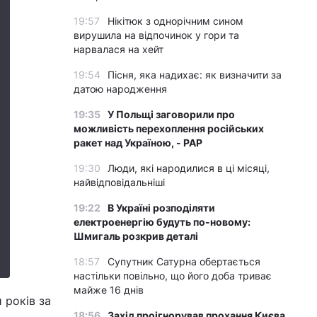
19:57
Нікітюк з однорічним сином
вирушила на відпочинок у гори та
нарвалася на хейт
19:54
Пісня, яка надихає: як визначити за
датою народження
19:35
У Польщі заговорили про
можливість перехоплення російських
ракет над Україною, - PAP
19:30
Люди, які народилися в ці місяці,
найвідповідальніші
19:22
В Україні розподіляти
електроенергію будуть по-новому:
Шмигаль розкрив деталі
18:57
Супутник Сатурна обертається
настільки повільно, що його доба триває
майже 16 днів
 років за
18:56
Захід проігнорував прохання Києва