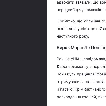
адвокати заявили, що вон
передвиборчу кампанію пі
Примітно, що колишня гол
оголосила у вівторок, 7 
наступного року.
Вирок Марін Ле Пен: щ
Раніше УНІАН повідомляв,
Європарламенту в період 
Вони були працевлаштован
отримували за це зарплат
її партію. Крім фіктивно
розкрадання грошей, які в