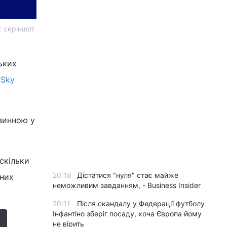
: скріншот
ьких
є
Sky
 винною у
скільки
20:18
Дістатися "нуля" стає майже
пних
неможливим завданням, - Business Insider
20:11
Після скандалу у Федерації футболу
Інфантіно зберіг посаду, хоча Європа йому
не вірить