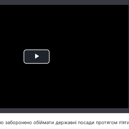
Play
Video
уло заборонено обіймати державні посади протягом п’яти