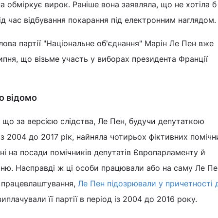
а обміркує вирок. Раніше вона заявляла, що не хотіла б
д час відбування покарання під електронним наглядом.
ова партії "Національне об'єднання" Марін Ле Пен вже
липня, що візьме участь у виборах президента Франції
о відомо
 що за версією слідства, Ле Пен, будучи депутаткою
з 2004 до 2017 рік, найняла чотирьох фіктивних помічни
і на посади помічників депутатів Європарламенту й
ню. Насправді ж ці особи працювали або на саму Ле Пен
го працевлаштування,
Ле Пен підозрювали у причетності 
иплачували її партії в період із 2004 до 2016 року.