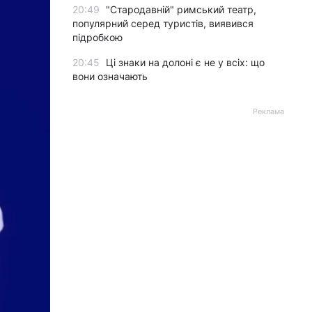
20:49
"Стародавній" римський театр,
популярний серед туристів, виявився
підробкою
20:45
Ці знаки на долоні є не у всіх: що
вони означають
Реклама