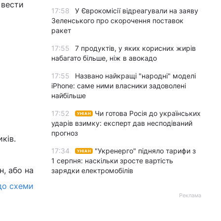
 вести
17:58
У Єврокомісії відреагували на заяву
Зеленського про скорочення поставок
ракет
17:55
7 продуктів, у яких корисних жирів
набагато більше, ніж в авокадо
17:55
Названо найкращі "народні" моделі
iPhone: саме ними власники задоволені
найбільше
17:52
Чи готова Росія до українських
УНІАН
ударів взимку: експерт дав несподіваний
прогноз
ків.
17:34
"Укренерго" підняло тарифи з
УНІАН
1 серпня: наскільки зросте вартість
, або на
зарядки електромобілів
до схеми
Реклама