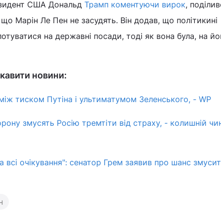
езидент США Дональд
Трамп коментуючи вирок
, поділив
що Марін Ле Пен не засудять. Він додав, що політикині
отуватися на державні посади, тоді як вона була, на йо
кавити новини:
між тиском Путіна і ультиматумом Зеленського, - WP
рону змусять Росію тремтіти від страху, - колишній чи
а всі очікування": сенатор Грем заявив про шанс змусит
н