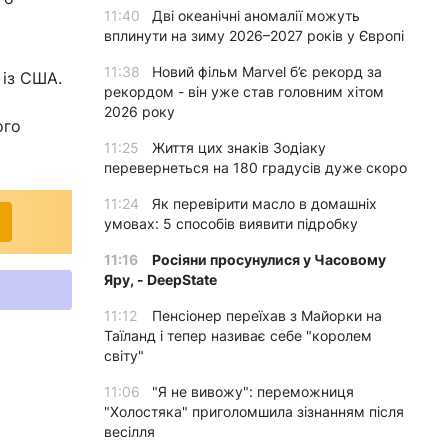
11:40
Дві океанічні аномалії можуть
вплинути на зиму 2026–2027 років у Європі
11:38
Новий фільм Marvel б’є рекорд за
 із США.
рекордом - він уже став головним хітом
2026 року
ого
11:25
Життя цих знаків Зодіаку
перевернеться на 180 градусів дуже скоро
11:24
Як перевірити масло в домашніх
умовах: 5 способів виявити підробку
11:16
Росіяни просунулися у Часовому
Яру, - DeepState
11:12
Пенсіонер переїхав з Майорки на
Таїланд і тепер називає себе "королем
світу"
11:06
"Я не вивожу": переможниця
"Холостяка" приголомшила зізнанням після
весілля