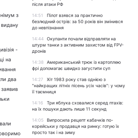
після атаки РФ
інімум з
14:51
Пілот взявся за практично
безлюдний острів: за 50 років він змінився
, видану
до невпізнання
14:44
Окупанти почали відправляти на
штурм танки з активним захистом від FPV-
візія -
дронів
ці на
14:38
Американський трюк із картоплею
фрі допомагає швидко загустити суп
ивання
ули два
14:27
Хіт 1983 року став однією з
"найкращих літніх пісень усіх часів": у чому
 заявив
її таємниця
льки
14:16
Три яблука сховалися серед птахів:
на їх пошуки дають лише 11 секунд
14:05
Випросила рецепт кабачків по-
ували
корейськи у продавця на ринку: готую їх
просто так і на зиму
говоримо