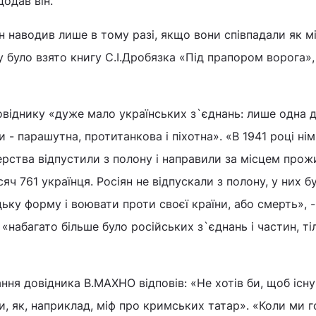
додав він.
ін наводив лише в тому разі, якщо вони співпадали як м
у було взято книгу С.І.Дробязка «Під прапором ворога»
віднику «дуже мало українських з`єднань: лише одна ди
и - парашутна, протитанкова і піхотна». «В 1941 році нім
ерства відпустили з полону і направили за місцем прож
яч 761 українця. Росіян не відпускали з полону, у них б
ьку форму і воювати проти своєї країни, або смерть», -
, «набагато більше було російських з`єднань і частин, ті
ння довідника В.МАХНО відповів: «Не хотів би, щоб існ
, як, наприклад, міф про кримських татар». «Коли ми 