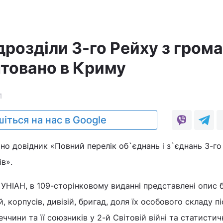
дрозділи 3-го Рейху з гром
товано в Криму
1
іться на нас в Google
но довідник «Повний перелік об`єднань і з`єднань 3-го
ів».
УНІАН, в 109-сторінковому виданні представлені опис 
, корпусів, дивізій, бригад, доля їх особового складу пі
чини та її союзників у 2-й Світовій війні та статисти