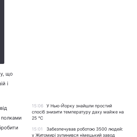
у, що
ій і
15:06
У Нью-Йорку знайшли простий
від
спосіб знизити температуру даху майже на
з полками
25 °C
обробити
15:01
Забезпечував роботою 3500 людей:
у Житомирі зупинився німецький завод