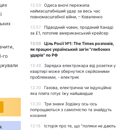
 цих
13:59
Одеса вночі пережила
наймасштабніший удар за весь час
ї
повномасштабної війни, – Коваленко
ських
13:57
Підводний човен, проданий Канаді
за £1, потопив американський крейсер
13:55
Ціль Росії №1: The Times розповів,
ачити,
як працює український загін "глибоких
ударів" по РФ
1-го
аджували
13:48
Зарядка електрокара від розетки у
квартирі може обернутися серйозними
проблемами, - електрик
13:30
Газова, електрична чи індукційна:
яка плита готує їжу найшвидше
13:30
Три знаки Зодіаку ось-ось
попрощаються з самотністю та знайдуть
кохання
13:18
Історія про те, що "поляки не дають
k