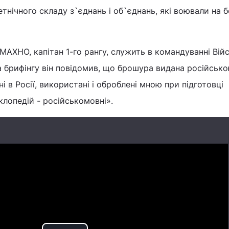
тнічного складу з`єднань і об`єднань, які воювали на б
МАХНО, капітан 1-го рангу, служить в командуванні Вій
а брифінгу він повідомив, що брошура видана російсь
ні в Росії, використані і оброблені мною при підготовці
клопедій - російськомовні».