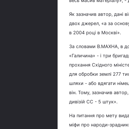
весь масив матеріалу», - 
Як зазначив автор, дані в
двох джерел, «а за основ
в 2004 році в Москві».
За словами В.МАХНА, в до
«Галичина» - і три бригад
прохання Східного мініст
для обробки землі 277 тис
шляхи - або вдягати німец
він. Тому, зазначив автор
дивізій СС - 5 штук».
На питання про мету вида
міфи про народи-зрадники