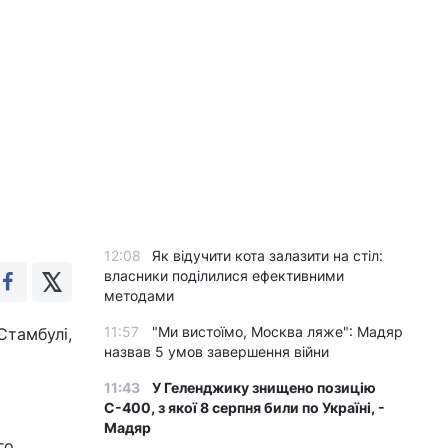
12:08
Як відучити кота залазити на стіл:
власники поділилися ефективними
методами
11:57
"Ми вистоїмо, Москва ляже": Мадяр
Стамбулі,
назвав 5 умов завершення війни
11:43
У Геленджику знищено позицію
С-400, з якої 8 серпня били по Україні, -
Мадяр
го