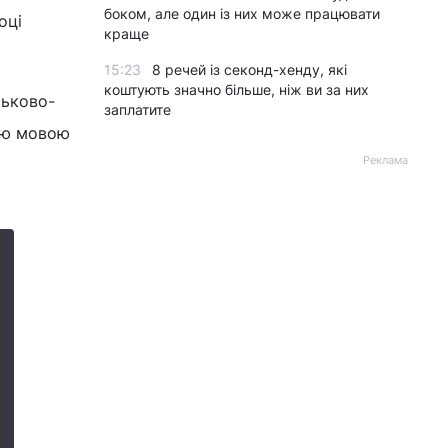
боком, але один із них може працювати
оці
краще
15:23
8 речей із секонд-хенду, які
коштують значно більше, ніж ви за них
ськово-
заплатите
кою мовою
Реклама