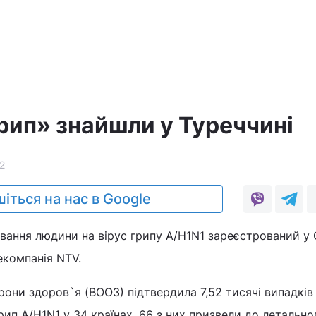
рип» знайшли у Туреччині
2
іться на нас в Google
ання людини на вірус грипу A/H1N1 зареєстрований у 
екомпанія NTV.
орони здоров`я (ВООЗ) підтвердила 7,52 тисячі випадків
ип A/H1N1 у 34 країнах, 66 з них призвели до летально