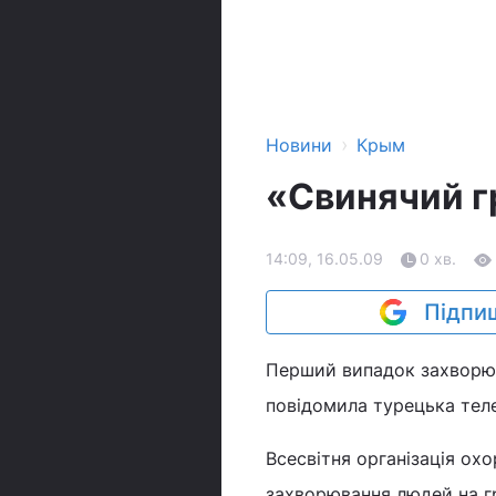
›
Новини
Крым
«Cвинячий г
14:09, 16.05.09
0 хв.
Підпиш
Перший випадок захворюв
повідомила турецька тел
Всесвітня організація ох
захворювання людей на гр