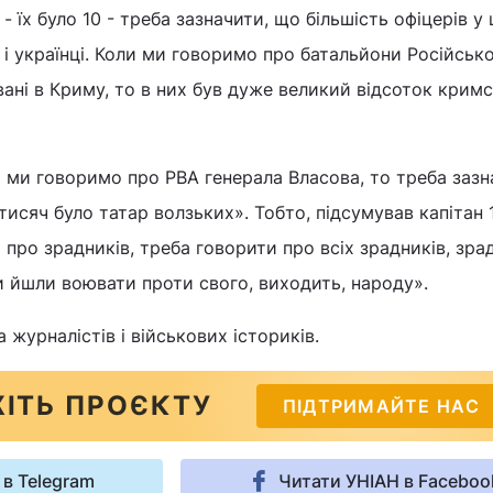
- їх було 10 - треба зазначити, що більшість офіцерів у
 і українці. Коли ми говоримо про батальйони Російсько
вані в Криму, то в них був дуже великий відсоток крим
 ми говоримо про РВА генерала Власова, то треба зазн
 тисяч було татар волзьких». Тобто, підсумував капітан 
 про зрадників, треба говорити про всіх зрадників, зр
ди йшли воювати проти свого, виходить, народу».
журналістів і військових істориків.
ІТЬ ПРОЄКТУ
ПІДТРИМАЙТЕ НАС
 в Telegram
Читати УНІАН в Faceboo