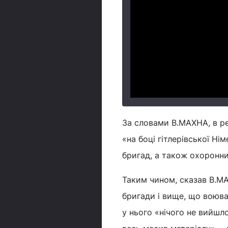
За словами В.МАХНА, в ре
«на боці гітлерівської Ні
бригад, а також охоронни
Таким чином, сказав В.МА
бригади і вище, що воюва
у нього «нічого не вийшло