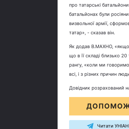
про татарські батальйони 
батальйонах були росіяни
визвольної армії, сформо
татар», - сказав він.
Як додав В.МАХНО, «якщо
що в її складі близько 20
рангу, «коли ми говоримо
всі, і з різних причин лю
Довідник розрахований на 
ДОПОМОЖ
Читати УНІАН