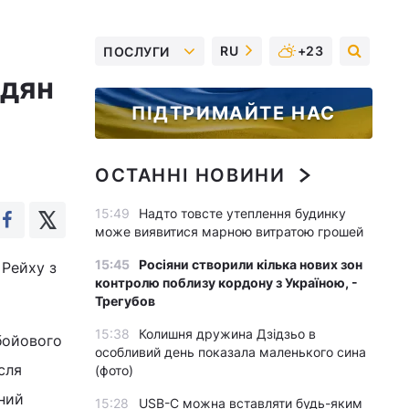
RU
+23
ПОСЛУГИ
адян
ПІДТРИМАЙТЕ НАС
ОСТАННІ НОВИНИ
15:49
Надто товсте утеплення будинку
може виявитися марною витратою грошей
15:45
Росіяни створили кілька нових зон
 Рейху з
контролю поблизу кордону з Україною, -
Трегубов
15:38
Колишня дружина Дзідзьо в
бойового
особливий день показала маленького сина
сля
(фото)
чний
15:28
USB-C можна вставляти будь-яким