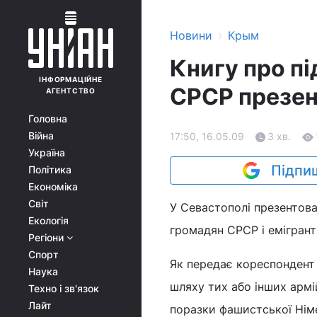
›
Новини
Крым
Книгу про пі
ІНФОРМАЦІЙНЕ
СРСР презен
АГЕНТСТВО
Головна
Війна
17:50, 16.05.09
3 хв.
Україна
Підпиш
Політика
Економіка
Світ
У Севастополі презентова
Екологія
громадян СРСР і емігрант
Регіони
Спорт
Як передає кореспондент 
Наука
шляху тих або інших армій
Техно і зв'язок
Лайт
поразки фашистської Німеч