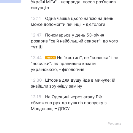
Україні МіГи" - неправда: посол роз’яснив
ситуацію
13:11
Одна чашка цього напою на день
може допомогти печінці, - дієтологи
12:47
Пономарьов у день 53-річчя
розкрив "свій найбільший секрет": до чого
тут ШІ
12:44
Не "костилі", не "коляска" і не
УНІАН
"носилки": як правильно казати
українською, - філологиня
12:30
Шторка для душу йде в минуле: їй
знайшли зручнішу заміну
12:18
На Одещині через атаку РФ
обмежено рух до пунктів пропуску з
Молдовою, – ДПСУ
Реклама