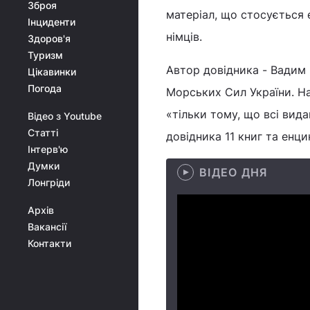
Зброя
матеріал, що стосується е
Інциденти
німців.
Здоров'я
Туризм
Автор довідника - Вадим 
Цікавинки
Погода
Морських Сил України. Н
«тільки тому, що всі вида
Відео з Youtube
Статті
довідника 11 книг та енци
Інтерв'ю
Думки
ВІДЕО ДНЯ
Лонгріди
Архів
Вакансії
Контакти