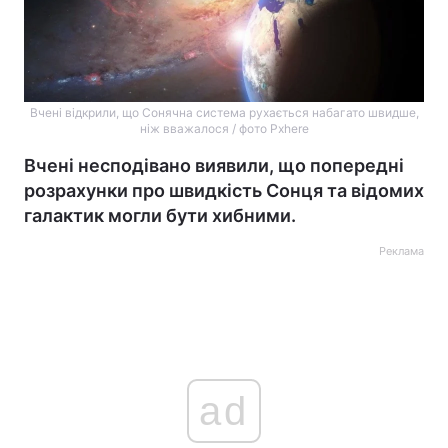
Вчені відкрили, що Сонячна система рухається набагато швидше,
ніж вважалося / фото Pxhere
Вчені несподівано виявили, що попередні
розрахунки про швидкість Сонця та відомих
галактик могли бути хибними.
Реклама
ad