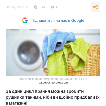
02:35, 22.11.25
3 хв.
1566
Підпишіться на нас в Google
Простий засіб допоможе випрати рушники / фото
ua.depositphotos.com
За один цикл прання можна зробити
рушники такими, ніби ви щойно придбали їх
в магазині.