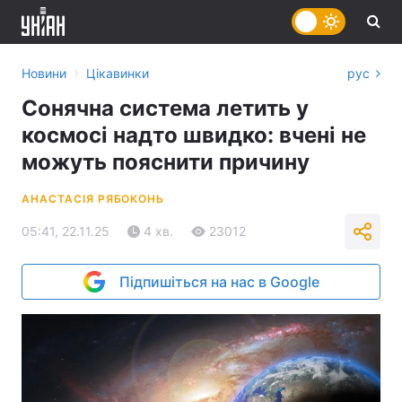
›
Новини
Цікавинки
рус
Сонячна система летить у
космосі надто швидко: вчені не
можуть пояснити причину
АНАСТАСІЯ РЯБОКОНЬ
05:41, 22.11.25
4 хв.
23012
Підпишіться на нас в Google