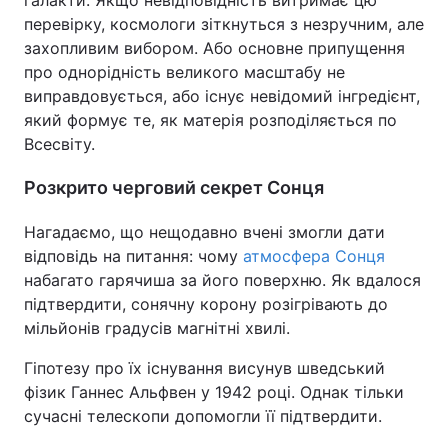
галакти. Якщо невідповідність витримає цю
перевірку, космологи зіткнуться з незручним, але
захопливим вибором. Або основне припущення
про однорідність великого масштабу не
виправдовується, або існує невідомий інгредієнт,
який формує те, як матерія розподіляється по
Всесвіту.
Розкрито черговий секрет Сонця
Нагадаємо, що нещодавно вчені змогли дати
відповідь на питання: чому
атмосфера Сонця
набагато гарячиша за його поверхню. Як вдалося
підтвердити, сонячну корону розігрівають до
мільйонів градусів магнітні хвилі.
Гіпотезу про їх існування висунув шведський
фізик Ганнес Альфвен у 1942 році. Однак тільки
сучасні телескопи допомогли її підтвердити.