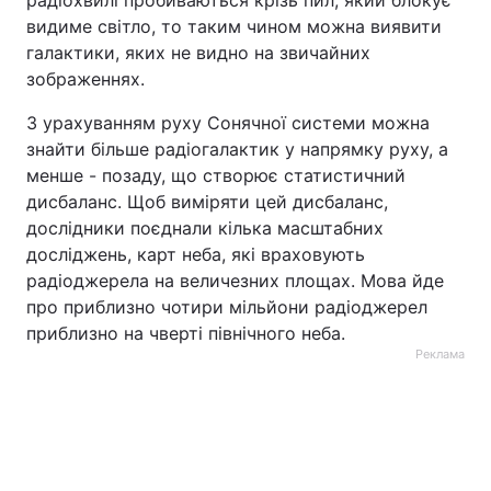
радіохвилі пробиваються крізь пил, який блокує
видиме світло, то таким чином можна виявити
галактики, яких не видно на звичайних
зображеннях.
З урахуванням руху Сонячної системи можна
знайти більше радіогалактик у напрямку руху, а
менше - позаду, що створює статистичний
дисбаланс. Щоб виміряти цей дисбаланс,
дослідники поєднали кілька масштабних
досліджень, карт неба, які враховують
радіоджерела на величезних площах. Мова йде
про приблизно чотири мільйони радіоджерел
приблизно на чверті північного неба.
Реклама