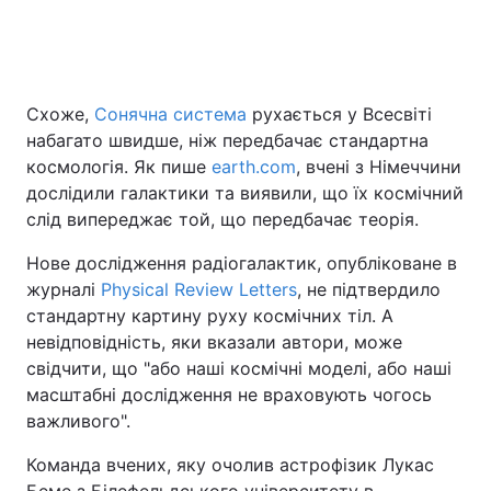
Головна
Війна
Схоже,
Сонячна система
рухається у Всесвіті
набагато швидше, ніж передбачає стандартна
Україна
Політика
космологія. Як пише
earth.com
, вчені з Німеччини
Економіка
Світ
дослідили галактики та виявили, що їх космічний
слід випереджає той, що передбачає теорія.
Спорт
Наука
Нове дослідження радіогалактик, опубліковане в
Техно і зв'язок
Лайт
журналі
Physical Review Letters
, не підтвердило
стандартну картину руху космічних тіл. А
Зброя
Інциденти
невідповідність, яки вказали автори, може
свідчити, що "або наші космічні моделі, або наші
Здоров'я
Туризм
масштабні дослідження не враховують чогось
важливого".
Цікавинки
Погода
Команда вчених, яку очолив астрофізик Лукас
Екологія
Регіони