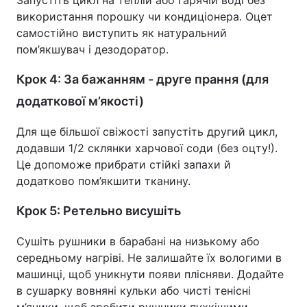
Запустіть цикл на теплій або гарячій воді без
використання порошку чи кондиціонера. Оцет
самостійно виступить як натуральний
пом’якшувач і дезодоратор.
Крок 4: За бажанням - друге прання (для
додаткової м’якості)
Для ще більшої свіжості запустіть другий цикл,
додавши 1/2 склянки харчової соди (без оцту!).
Це допоможе прибрати стійкі запахи й
додатково пом’якшити тканину.
Крок 5: Ретельно висушіть
Сушіть рушники в барабані на низькому або
середньому нагріві. Не залишайте їх вологими в
машинці, щоб уникнути появи плісняви. Додайте
в сушарку вовняні кульки або чисті тенісні