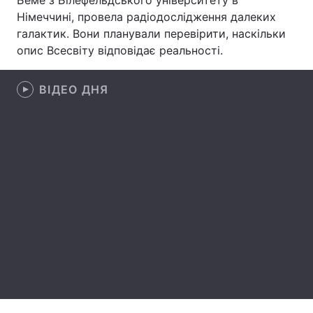
Беме з Білефельдського університету в
Німеччині, провела радіодослідження далеких
Лонгріди
галактик. Вони планували перевірити, наскільки
опис Всесвіту відповідає реальності.
Відео з Youtube
Статті
ВІДЕО ДНЯ
Інтерв'ю
Думки
Архів
Вакансії
Контакти
Послуги