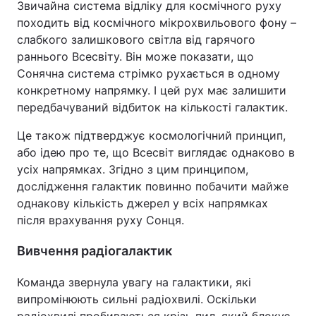
Звичайна система відліку для космічного руху
походить від космічного мікрохвильового фону –
Тема оформлення
слабкого залишкового світла від гарячого
раннього Всесвіту. Він може показати, що
Сонячна система стрімко рухається в одному
конкретному напрямку. І цей рух має залишити
передбачуваний відбиток на кількості галактик.
Це також підтверджує космологічний принцип,
або ідею про те, що Всесвіт виглядає однаково в
усіх напрямках. Згідно з цим принципом,
дослідження галактик повинно побачити майже
однакову кількість джерел у всіх напрямках
після врахування руху Сонця.
Вивчення радіогалактик
Команда звернула увагу на галактики, які
випромінюють сильні радіохвилі. Оскільки