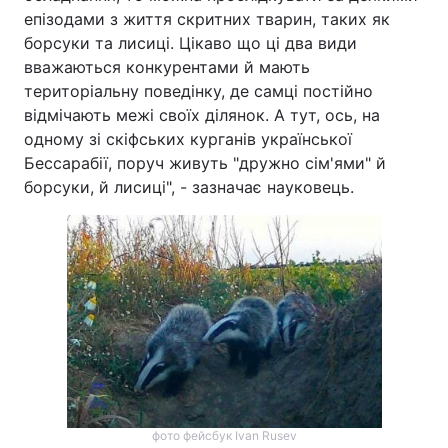
епізодами з життя скритних тварин, таких як
борсуки та лисиці. Цікаво що ці два види
вважаються конкурентами й мають
територіальну поведінку, де самці постійно
відмічають межі своїх ділянок. А тут, ось, на
одному зі скіфських курганів української
Бессарабії, поруч живуть "дружно сім'ями" й
борсуки, й лисиці", - зазначає науковець.
фото фейсбук Ivan Rusev