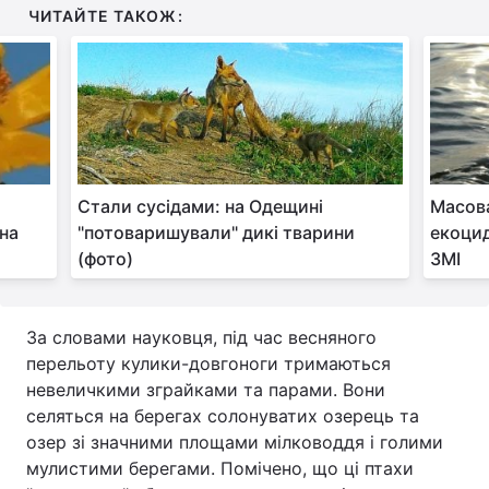
ЧИТАЙТЕ ТАКОЖ:
Тема оформлення
Стали сусідами: на Одещині
Масова
ина
"потоваришували" дикі тварини
екоцид
(фото)
ЗМІ
За словами науковця, під час весняного
перельоту кулики-довгоноги тримаються
невеличкими зграйками та парами. Вони
селяться на берегах солонуватих озерець та
озер зі значними площами мілководдя і голими
мулистими берегами. Помічено, що ці птахи