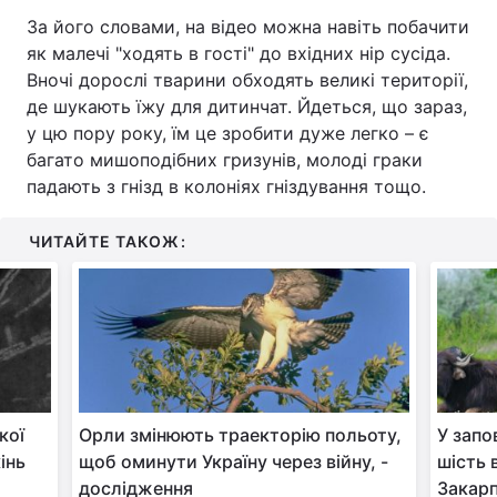
За його словами, на відео можна навіть побачити
як малечі "ходять в гості" до вхідних нір сусіда.
Вночі дорослі тварини обходять великі території,
де шукають їжу для дитинчат. Йдеться, що зараз,
у цю пору року, їм це зробити дуже легко – є
багато мишоподібних гризунів, молоді граки
падають з гнізд в колоніях гніздування тощо.
ЧИТАЙТЕ ТАКОЖ:
кої
Орли змінюють траекторію польоту,
У запо
інь
щоб оминути Україну через війну, -
шість 
дослідження
Закарп