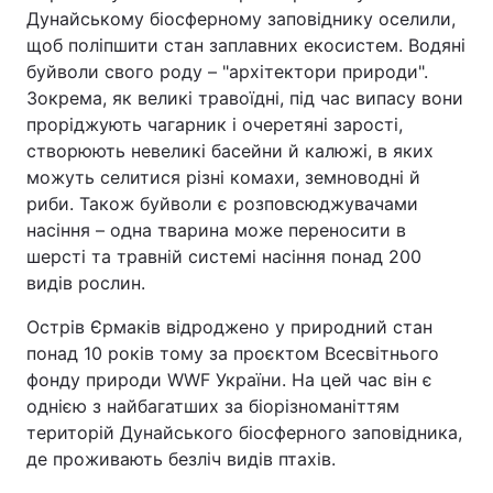
Дунайському біосферному заповіднику оселили,
щоб поліпшити стан заплавних екосистем. Водяні
буйволи свого роду – "архітектори природи".
Зокрема, як великі травоїдні, під час випасу вони
проріджують чагарник і очеретяні зарості,
створюють невеликі басейни й калюжі, в яких
можуть селитися різні комахи, земноводні й
риби. Також буйволи є розповсюджувачами
насіння – одна тварина може переносити в
шерсті та травній системі насіння понад 200
видів рослин.
Острів Єрмаків відроджено у природний стан
понад 10 років тому за проєктом Всесвітнього
фонду природи WWF України. На цей час він є
однією з найбагатших за біорізноманіттям
територій Дунайського біосферного заповідника,
де проживають безліч видів птахів.