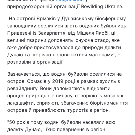
природоохоронній організації Rewilding Ukraine.
На острові Єрмаків у Дунайському біосферному
заповіднику оселилися шість водяних буйволиць.
Привезені із Закарпаття, від Мішеля Якобі, ці
величні тварини доповнять існуюче стадо, яке
вже добре пристосувалося до природи дельти
Дунаю та щорічно поповнюється малюками", -
розповіли в організації.
Зазначається, що водяні буйволи оселилися на
острові Єрмаків у 2019 році в рамках зусиль з
ревайлдингу. Вони допомагають відновити
процес природного випасу, створюють мозаїчні
ландшафти, сприяють збагаченню біорізноманіття
острова й приваблюють туристів в регіон.
"50 років тому водяні буйволи населяли всю
дельту Дунаю, і їхнє повернення в регіон