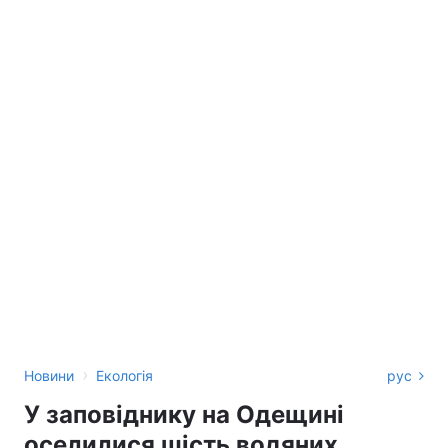
›
Новини
Екологія
рус
У заповіднику на Одещині
оселилися шість водяних