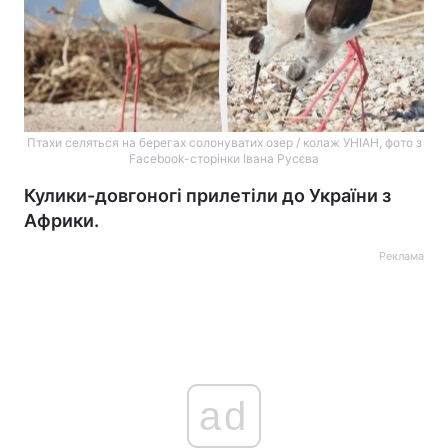
Птахи селяться на берегах солонуватих озер / колаж УНІАН, фото з
Facebook-сторінки Івана Русєва
Кулики-довгоногі прилетіли до України з
Африки.
Реклама
ad