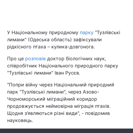
Головна
Війна
У Національному природному
парку
"Тузлівські
Україна
Політика
лимани" (Одеська область) зафіксували
рідкісного птаха – кулика-довгонога.
Економіка
Світ
Про це
розповів
доктор біологічних наук,
Спорт
Наука
співробітник Національного природного парку
"Тузлівські лимани" Іван Русєв.
Техно і зв'язок
Лайт
"Попри війну через Національний природний
Зброя
Інциденти
парк "Тузлівські лимани", через Азово-
Чорноморський міграційний коридор
Здоров'я
Туризм
продовжується неймовірна міграція птахів.
Щодня з’являються різні види", - повідомив
Цікавинки
Погода
науковець.
Екологія
Регіони