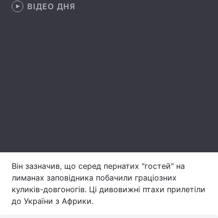
ВІДЕО ДНЯ
Лонгріди
Відео з Youtube
Статті
Інтерв'ю
Думки
Архів
Вакансії
Контакти
Послуги
Він зазначив, що серед пернатих "гостей" на
лиманах заповідника побачили граціозних
куликів-довгоногів. Ці дивовижні птахи прилетіли
до України з Африки.