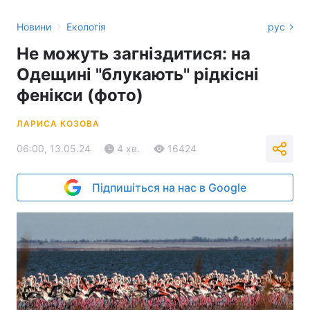
›
Новини
Екологія
рус
Не можуть загніздитися: на
Одещині "блукають" рідкісні
фенікси (фото)
ЛАРИСА КОЗОВА
06:00, 13.05.24
4 хв.
16424
Підпишіться на нас в Google