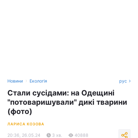
›
Новини
Екологія
рус
Стали сусідами: на Одещині
"потоваришували" дикі тварини
(фото)
ЛАРИСА КОЗОВА
20:36, 26.05.24
3 хв.
40888