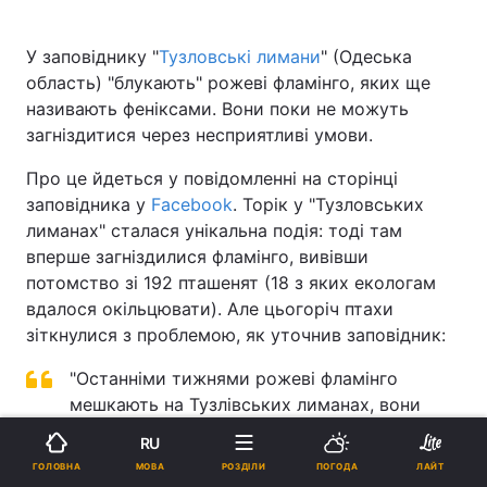
У заповіднику "
Тузловські лимани
" (Одеська
область) "блукають" рожеві фламінго, яких ще
називають феніксами. Вони поки не можуть
загніздитися через несприятливі умови.
Про це йдеться у повідомленні на сторінці
заповідника у
Facebook
. Торік у "Тузловських
лиманах" сталася унікальна подія: тоді там
вперше загніздилися фламінго, вивівши
потомство зі 192 пташенят (18 з яких екологам
вдалося окільцювати). Але цьогоріч птахи
зіткнулися з проблемою, як уточнив заповідник:
"Останніми тижнями рожеві фламінго
мешкають на Тузлівських лиманах, вони
мандрують у пошуках безпечного місця для
RU
гніздування. Торік птахи спершу обрали
МОВА
ГОЛОВНА
РОЗДІЛИ
ПОГОДА
ЛАЙТ
невдале місце - дуже близько до населеного