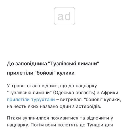
ad
До заповідника "Тузлівські лимани"
прилетіли "бойові" кулики
У травні стало відомо, що до нацпарку
"Тузлівські лимани" (Одеська область) з Африки
прилетіли турухтани
– витривалі "бойові" кулики,
на честь яких названо один з астероїдів.
Птахи зупинилися поживитися та відпочити у
нацпарку. Потім вони полетять до Тундри для