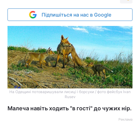
Підпишіться на нас в Google
На Одещині потоваришували лисиці і борсуки / фото фейсбук Ivan
Rusev
Малеча навіть ходить "в гості" до чужих нір.
Реклама