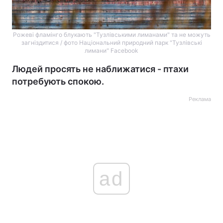
Рожеві фламінго блукають "Тузлівськими лиманами" та не можуть
загніздитися / фото Національний природний парк "Тузлівські
лимани" Facebook
Людей просять не наближатися - птахи
потребують спокою.
Реклама
ad