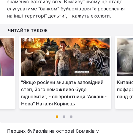
знаменує важливу віху. В майбутньому це стадо
слугуватиме "банком" буйволів для їх розселення
на інші території дельти", - кажуть екологи.
ЧИТАЙТЕ ТАКОЖ:
"Якщо росіяни знищать заповідний
Китай
степ, його неможливо буде
пофарб
відновити", - співробітниця "Асканії-
панд (
Нова" Наталя Корінець
Перших буйволів на острові Єрмаків у