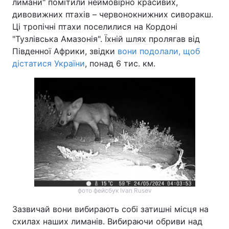
лимани" помітили неймовірно красивих,
дивовижних птахів – червонокнижних сиворакш.
Ці тропічні птахи поселилися на Кордоні
"Тузлівська Амазонія". Їхній шлях пролягав від
Південної Африки, звідки
вони подолали, щоб
дістатися України
, понад 6 тис. км.
фото фейсбук Ivan Rusev
Зазвичай вони вибирають собі затишні місця на
схилах наших лиманів. Вибираючи обриви над