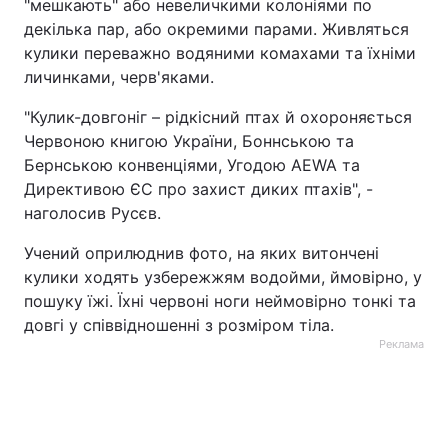
"мешкають" або невеличкими колоніями по
декілька пар, або окремими парами. Живляться
кулики переважно водяними комахами та їхніми
личинками, черв'яками.
"Кулик-довгоніг – рідкісний птах й охороняється
Червоною книгою України, Боннською та
Бернською конвенціями, Угодою AEWA та
Директивою ЄС про захист диких птахів", -
наголосив Русєв.
Учений оприлюднив фото, на яких витончені
кулики ходять узбережжям водойми, ймовірно, у
пошуку їжі. Їхні червоні ноги неймовірно тонкі та
довгі у співвідношенні з розміром тіла.
Реклама