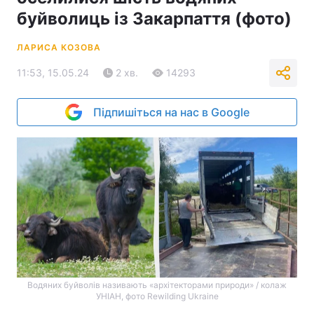
буйволиць із Закарпаття (фото)
ЛАРИСА КОЗОВА
11:53, 15.05.24
2 хв.
14293
Підпишіться на нас в Google
Водяних буйволів називають «архітекторами природи» / колаж
УНІАН, фото Rewilding Ukraine