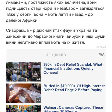
лиманами, протяжність яких величезна, вони
підчищають старі нори й незабаром загніздяться.
Вже у серпні вони мають летіти назад – до
далекої Африки.
Сиворакша - рідкісний птах фауни України та
занесений до Червоної книги, вибухи й інші шуми
війни негативно впливають на їх життя.
Реклама