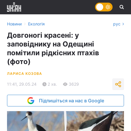
›
Новини
Екологія
рус
Довгоногі красені: у
заповіднику на Одещині
помітили рідкісних птахів
(фото)
ЛАРИСА КОЗОВА
11:41, 29.05.24
2 хв.
3629
Підпишіться на нас в Google