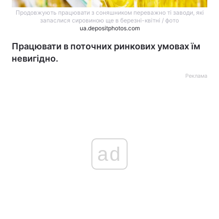
Продовжують працювати з соняшником переважно ті заводи, які
запаслися сировиною ще в березні-квітні / фото
ua.depositphotos.com
Працювати в поточних ринкових умовах їм
невигідно.
Реклама
ad