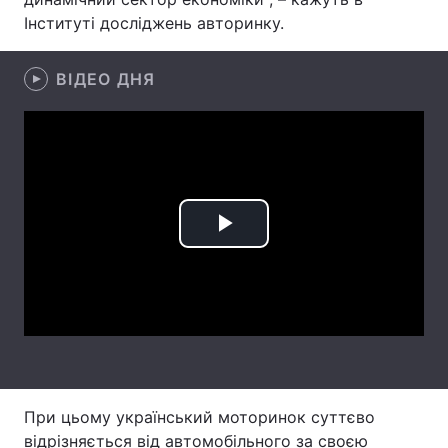
Інституті досліджень авторинку.
Лонгріди
ВІДЕО ДНЯ
Відео з Youtube
Статті
Інтерв'ю
Думки
Архів
Вакансії
Контакти
Play
Послуги
Video
При цьому український моторинок суттєво
відрізняється від автомобільного за своєю