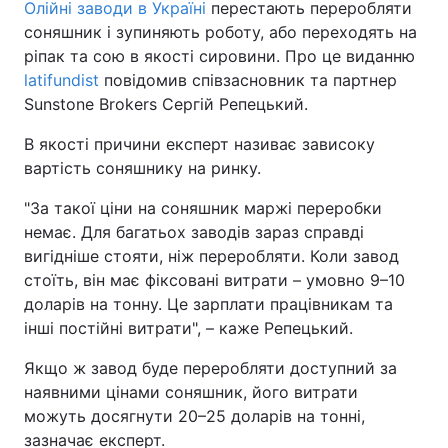
Олійні заводи в Україні
перестають переробляти
соняшник і зупиняють роботу, або переходять на
ріпак та сою в якості сировини. Про це виданню
latifundist
повідомив співзасновник та партнер
Sunstone Brokers Сергій Репецький.
В якості причини експерт називає зависоку
вартість соняшнику на ринку.
"За такої ціни на соняшник маржі переробки
немає. Для багатьох заводів зараз справді
вигідніше стояти, ніж переробляти. Коли завод
стоїть, він має фіксовані витрати – умовно 9–10
доларів на тонну. Це зарплати працівникам та
інші постійні витрати", – каже Репецький.
Якщо ж завод буде переробляти доступний за
наявними цінами соняшник, його витрати
можуть досягнути 20–25 доларів на тонні,
зазначає експерт.