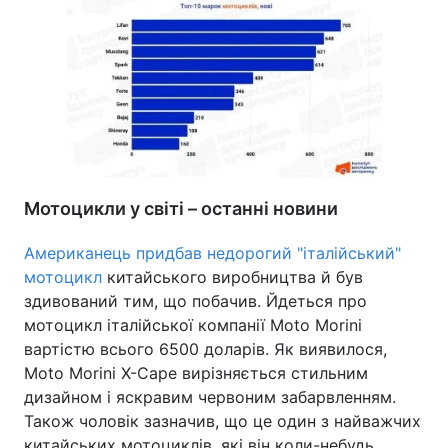
Мотоцикли у світі – останні новини
Американець придбав недорогий "італійський"
мотоцикл
китайського виробництва й був
здивований тим, що побачив. Йдеться про
мотоцикл італійської компанії Moto Morini
вартістю всього 6500 доларів. Як виявилося,
Moto Morini X-Cape вирізняється стильним
дизайном і яскравим червоним забарвленням.
Також чоловік зазначив, що це один з найважчих
китайських мотоциклів, які він коли-небудь