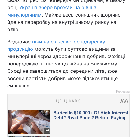
своїх потреб. За попередніми оцінками, в цьому
році
Україна збере врожай на рівні з
минулорічним
. Майже весь соняшник щорічно
йде на переробку на внутрішньому ринку на
олію.
Водночас
ціни на сільськогосподарську
продукцію
можуть бути суттєво вищими за
минулорічні через здорожчання добрив. Фахівці
попереджають, що якщо війна на Близькому
Сході не завершиться до середини літа, вже
восени вартість добрив може підскочити ще
сильніше.
Реклама