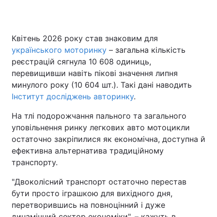
Квітень 2026 року став знаковим для
Головна
Війна
українського моторинку
– загальна кількість
реєстрацій сягнула 10 608 одиниць,
Україна
Політика
перевищивши навіть пікові значення липня
минулого року (10 604 шт.). Такі дані наводить
Економіка
Світ
Інститут досліджень авторинку
.
Спорт
Наука
На тлі подорожчання пального та загального
уповільнення ринку легкових авто мотоцикли
Техно і зв'язок
Лайт
остаточно закріпилися як економічна, доступна й
Зброя
Інциденти
ефективна альтернатива традиційному
транспорту.
Здоров'я
Туризм
"Двоколісний транспорт остаточно перестав
Цікавинки
Погода
бути просто іграшкою для вихідного дня,
перетворившись на повноцінний і дуже
Екологія
Регіони
динамічний сектор економіки", – кажуть в