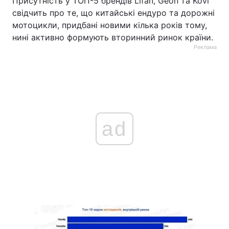
Присутність у ТОП-5 брендів Lifan, Geon та Kovi
свідчить про те, що китайські ендуро та дорожні
мотоцикли, придбані новими кілька років тому,
нині активно формують вторинний ринок країни.
Реклама
ad