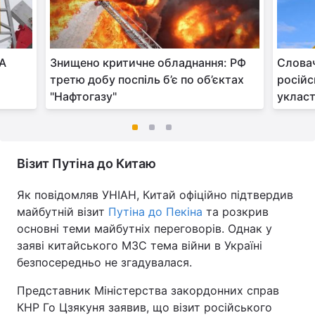
ША
Знищено критичне обладнання: РФ
Слова
третю добу поспіль б’є по об’єктах
російс
"Нафтогазу"
укласт
Візит Путіна до Китаю
Як повідомляв УНІАН, Китай офіційно підтвердив
майбутній візит
Путіна до Пекіна
та розкрив
основні теми майбутніх переговорів. Однак у
заяві китайського МЗС тема війни в Україні
безпосередньо не згадувалася.
Представник Міністерства закордонних справ
КНР Го Цзякуня заявив, що візит російського