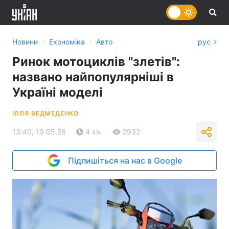
›
›
Новини
Економіка
Авто
рус
Ринок мотоциклів "злетів":
названо найпопулярніші в
Україні моделі
ІЛЛЯ ВЕДМЕДЕНКО
13:40, 19.05.26
4 хв.
2932
Підпишіться на нас в Google