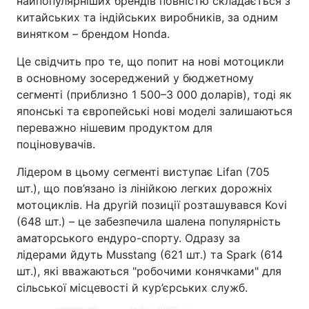
найпопулярніших брендів повністю складається з
китайських та індійських виробників, за одним
винятком – брендом Honda.
Це свідчить про те, що попит на нові мотоцикли
в основному зосереджений у бюджетному
сегменті (приблизно 1 500–3 000 доларів), тоді як
японські та європейські нові моделі залишаються
переважно нішевим продуктом для
поціновувачів.
Лідером в цьому сегменті виступає Lifan (705
шт.), що пов’язано із лінійкою легких дорожніх
мотоциклів. На другій позиції розташувався Kovi
(648 шт.) – це забезпечила шалена популярність
аматорського ендуро-спорту. Одразу за
лідерами йдуть Musstang (621 шт.) та Spark (614
шт.), які вважаються "робочими конячками" для
сільської місцевості й кур’єрських служб.