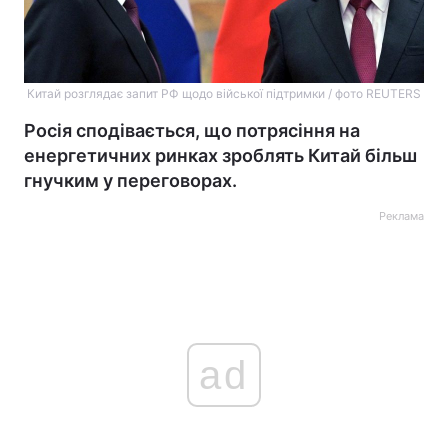
Китай розглядає запит РФ щодо війської підтримки / фото REUTERS
Росія сподівається, що потрясіння на
енергетичних ринках зроблять Китай більш
гнучким у переговорах.
Реклама
ad