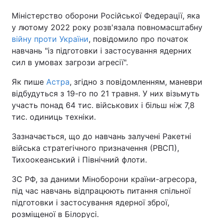
Міністерство оборони Російської Федерації, яка
у лютому 2022 року розв'язала повномасштабну
війну проти України
, повідомило про початок
навчань "із підготовки і застосування ядерних
сил в умовах загрози агресії".
Як пише
Астра
, згідно з повідомленням, маневри
відбудуться з 19-го по 21 травня. У них візьмуть
участь понад 64 тис. військових і більш ніж 7,8
тис. одиниць техніки.
Зазначається, що до навчань залучені Ракетні
війська стратегічного призначення (РВСП),
Тихоокеанський і Північний флоти.
ЗС РФ, за даними Міноборони країни-агресора,
під час навчань відпрацюють питання спільної
підготовки і застосування ядерної зброї,
розміщеної в Білорусі.