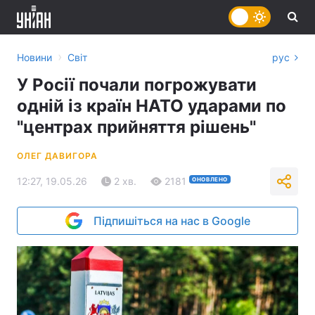
›
Новини
Світ
рус
У Росії почали погрожувати
одній із країн НАТО ударами по
"центрах прийняття рішень"
ОЛЕГ ДАВИГОРА
12:27, 19.05.26
2 хв.
2181
ОНОВЛЕНО
Підпишіться на нас в Google