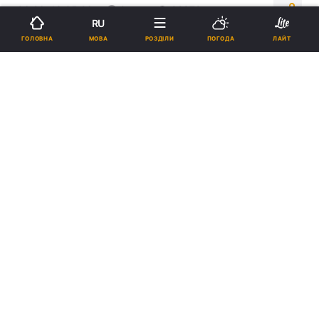
06:26, 19.05.26
2 хв.
92979
RU
МОВА
ГОЛОВНА
РОЗДІЛИ
ПОГОДА
ЛАЙТ
Підпишіться на нас в Google
Коментарі Сі були різкішими, ніж раніше / Колаж УНІАН, фото
ua.depositphotos.com
, скріншот
Трамп запропонував США, Китаю та Росії
об'єднати зусилля у боротьбі з
Міжнародним кримінальним судом.