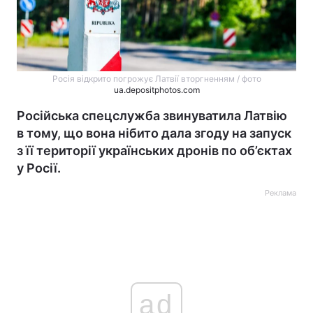
Росія відкрито погрожує Латвії вторгненням / фото
ua.depositphotos.com
Російська спецслужба звинуватила Латвію
в тому, що вона нібито дала згоду на запуск
з її території українських дронів по об’єктах
у Росії.
Реклама
ad