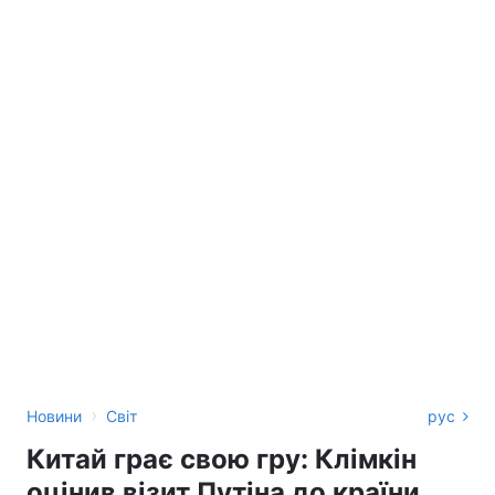
›
Новини
Світ
рус
Китай грає свою гру: Клімкін
оцінив візит Путіна до країни