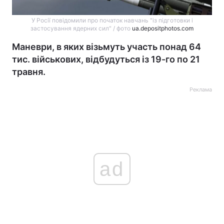
У Росії повідомили про початок навчань "із підготовки і
застосування ядерних сил" / фото
ua.depositphotos.com
Маневри, в яких візьмуть участь понад 64
тис. військових, відбудуться із 19-го по 21
травня.
Реклама
ad