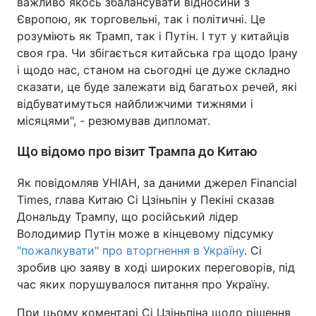
важливо якось збалансувати відносини з
Європою, як торговельні, так і політичні. Це
розуміють як Трамп, так і Путін. І тут у китайців
своя гра. Чи збігається китайська гра щодо Ірану
і щодо нас, станом на сьогодні це дуже складно
сказати, це буде залежати від багатьох речей, які
відбуватимуться найближчими тижнями і
місяцями", - резюмував дипломат.
Що відомо про візит Трампа до Китаю
Як повідомляв УНІАН, за даними джерел Financial
Times, глава Китаю Сі Цзіньпін у Пекіні сказав
Дональду Трампу, що російський лідер
Володимир Путін може в кінцевому підсумку
"пожалкувати" про вторгнення в Україну
. Сі
зробив цю заяву в ході широких переговорів, під
час яких порушувалося питання про Україну.
При цьому коментарі Сі Цзіньпіна щодо рішення