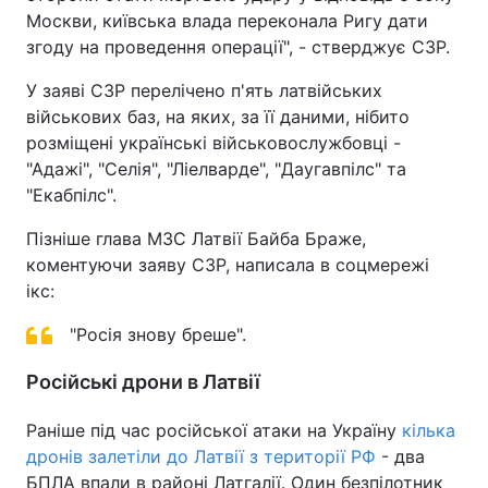
Москви, київська влада переконала Ригу дати
Тема оформлення
згоду на проведення операції", - стверджує СЗР.
У заяві СЗР перелічено п'ять латвійських
військових баз, на яких, за її даними, нібито
розміщені українські військовослужбовці -
"Адажі", "Селія", "Ліелварде", "Даугавпілс" та
"Екабпілс".
Пізніше глава МЗС Латвії Байба Браже,
коментуючи заяву СЗР, написала в соцмережі
ікс:
"Росія знову бреше".
Російські дрони в Латвії
Раніше під час російської атаки на Україну
кілька
дронів залетіли до Латвії з території РФ
- два
БПЛА впали в районі Латгалії. Один безпілотник