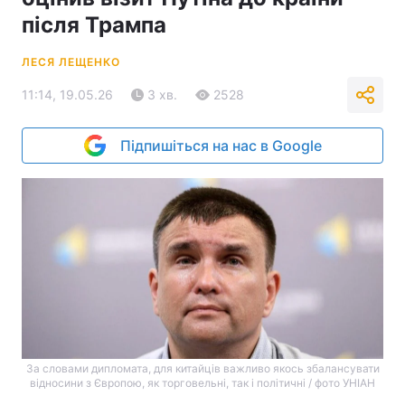
після Трампа
ЛЕСЯ ЛЕЩЕНКО
11:14, 19.05.26
3 хв.
2528
Підпишіться на нас в Google
За словами дипломата, для китайців важливо якось збалансувати
відносини з Європою, як торговельні, так і політичні / фото УНІАН