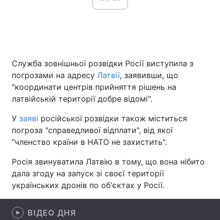
Головна
Війна
Служба зовнішньої розвідки Росії виступила з
Україна
Політика
погрозами на адресу
Латвії
, заявивши, що
Економіка
Світ
"координати центрів прийняття рішень на
латвійській території добре відомі".
Спорт
Наука
У
заяві
російської розвідки також міститься
Техно і зв'язок
Лайт
погроза "справедливої відплати", від якої
"членство країни в НАТО не захистить".
Зброя
Інциденти
Росія звинуватила Латвію в тому, що вона нібито
Здоров'я
Туризм
дала згоду на запуск зі своєї території
українських дронів по об'єктах у Росії.
Цікавинки
Погода
ВІДЕО ДНЯ
Екологія
Регіони