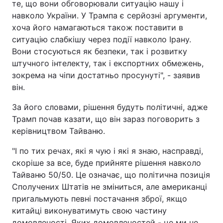
те, що вони обговорювали ситуацію нашу і
навколо України. У Трампа є серйозні аргументи,
хоча його намагаються також поставити в
ситуацію слабкішу через події навколо Ірану.
Вони стосуються як безпеки, так і розвитку
штучного інтелекту, так і експортних обмежень,
зокрема на чіпи достатньо просунуті", - заявив
він.
За його словами, рішення будуть політичні, адже
Трамп почав казати, що він зараз поговорить з
керівництвом Тайваню.
"І по тих речах, які я чую і які я знаю, насправді,
скоріше за все, буде прийняте рішення навколо
Тайваню 50/50. Це означає, що політична позиція
Сполучених Штатів не зміниться, але американці
пригальмують певні постачання зброї, якщо
китайці виконуватимуть свою частину
домовленості. Яких домовленостей - це ми не