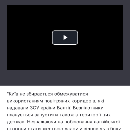
Лонгріди
Відео з Youtube
Статті
Інтерв'ю
Думки
Play
Архів
Вакансії
Video
Контакти
Послуги
"Київ не збирається обмежуватися
використанням повітряних коридорів, які
надавали ЗСУ країни Балтії. Безпілотники
планується запустити також з території цих
держав. Незважаючи на побоювання латвійської
сторони стати жертвою удару у відповідь з боку