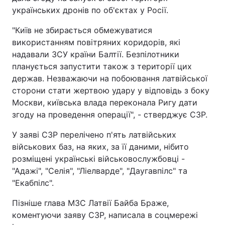
українських дронів по об'єктах у Росії.
"Київ не збирається обмежуватися
використанням повітряних коридорів, які
надавали ЗСУ країни Балтії. Безпілотники
планується запустити також з території цих
держав. Незважаючи на побоювання латвійської
сторони стати жертвою удару у відповідь з боку
Москви, київська влада переконала Ригу дати
згоду на проведення операції", - стверджує СЗР.
У заяві СЗР перелічено п'ять латвійських
військових баз, на яких, за її даними, нібито
розміщені українські військовослужбовці -
"Адажі", "Селія", "Ліелварде", "Даугавпілс" та
"Екабпілс".
Пізніше глава МЗС Латвії Байба Браже,
коментуючи заяву СЗР, написала в соцмережі