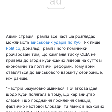
ad
Головна
Війна
Україна
Політика
Адміністрація Трампа все частіше розглядає
можливість
військових ударів по Кубі
. Як пише
Економіка
Світ
Politico
, Дональд Трамп і його помічники
розчаровані тим, що кампанія тиску США не
Спорт
Наука
привела до згоди кубинських лідерів на суттєві
Техно і зв'язок
Лайт
економічні та політичні реформи. Тому вони
ставляться до військового варіанту серйозніше,
Зброя
Інциденти
ніж раніше.
Здоров'я
Туризм
"Настрій безумовно змінився. Початкова ідея
щодо Куби полягала в тому, що керівництво
Цікавинки
Погода
слабке, і що поєднання посилення санкцій,
фактично нафтової блокади, та явних військових
Екологія
Регіони