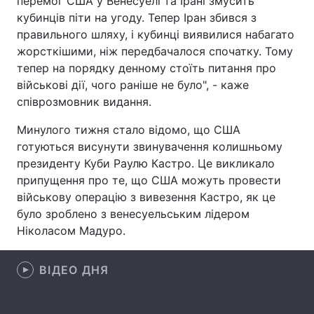
перемог США у Венесуелі та Ірані змусить
кубинців піти на угоду. Тепер Іран збився з
Лонгріди
правильного шляху, і кубинці виявилися набагато
жорсткішими, ніж передбачалося спочатку. Тому
Відео з Youtube
Статті
тепер на порядку денному стоїть питання про
військові дії, чого раніше не було", - каже
Інтерв'ю
Думки
співрозмовник видання.
Архів
Вакансії
Минулого тижня стало відомо, що США
готуються висунути звинувачення колишньому
Контакти
президенту Куби Раулю Кастро. Це викликало
припущення про те, що США можуть провести
Послуги
військову операцію з вивезення Кастро, як це
було зроблено з венесуельським лідером
Ніколасом Мадуро.
ВІДЕО ДНЯ