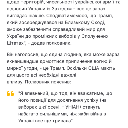
щодо територій, чисельності української армії та
відносин України із Заходом - все це зараз
виглядає інакше. Сподіватимемося, що Трамп,
який зосереджувався на Близькому Сході,
зможе забезпечити справедливий мир для
України до проміжних виборів у Сполучених
Штатах", - додав полковник.
Він наголосив, що єдина людина, яка може зараз
якнайшвидше домогтися припинення вогню й
мирної угоди, - це Трамп. Оскільки США мають
для цього всі необхідні важелі
впливу. Полковник пояснив:
"Я впевнений, що тоді він вважатиме, що
його позиції для досягнення успіху (на
виборах цієї осені, - УНІАН) стануть
набагато сильнішими, ніж якби війна в
Україні все ще тривала".