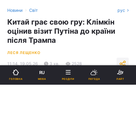
›
Новини
Світ
рус
Китай грає свою гру: Клімкін
оцінив візит Путіна до країни
після Трампа
ЛЕСЯ ЛЕЩЕНКО
11:14, 19.05.26
3 хв.
2528
RU
МОВА
ГОЛОВНА
РОЗДІЛИ
ПОГОДА
ЛАЙТ
Підпишіться на нас в Google