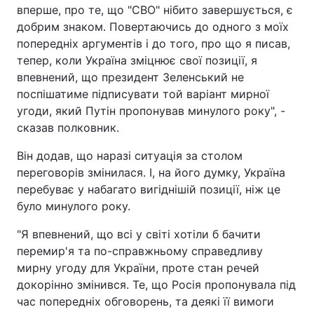
вперше, про те, що "СВО" нібито завершується, є
добрим знаком. Повертаючись до одного з моїх
попередніх аргументів і до того, про що я писав,
тепер, коли Україна зміцнює свої позиції, я
впевнений, що президент Зеленський не
поспішатиме підписувати той варіант мирної
угоди, який Путін пропонував минулого року", -
сказав полковник.
Він додав, що наразі ситуація за столом
переговорів змінилася. І, на його думку, Україна
перебуває у набагато вигіднішій позиції, ніж це
було минулого року.
"Я впевнений, що всі у світі хотіли б бачити
перемир'я та по-справжньому справедливу
мирну угоду для України, проте стан речей
докорінно змінився. Те, що Росія пропонувала під
час попередніх обговорень, та деякі її вимоги