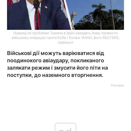
Навряд чи проблеми Трампа в Ірані завадять йому провести
військову операцію проти Куби / Колаж УНІАН, фото REUTERS,
скріншот
Військові дії можуть варіюватися від
поодинокого авіаудару, покликаного
залякати режим і змусити його піти на
поступки, до наземного вторгнення.
Реклама