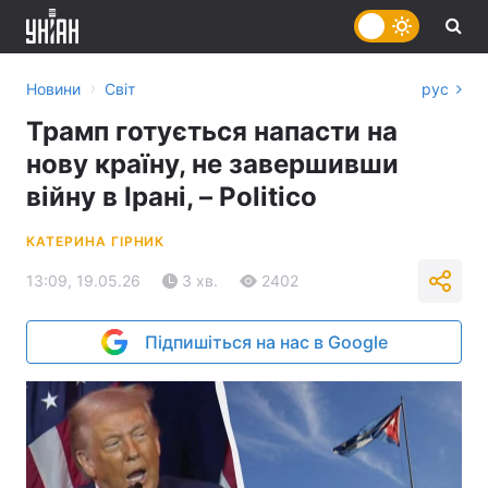
›
Новини
Світ
рус
Трамп готується напасти на
нову країну, не завершивши
війну в Ірані, – Politico
КАТЕРИНА ГІРНИК
13:09, 19.05.26
3 хв.
2402
Підпишіться на нас в Google