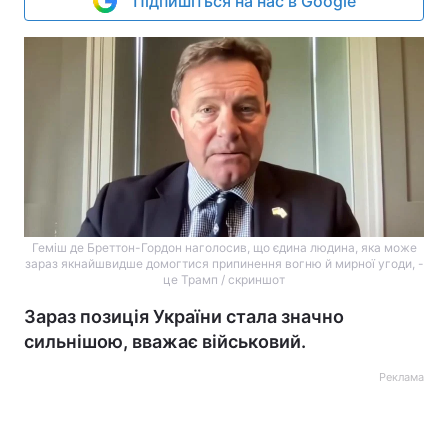
Підпишіться на нас в Google
Геміш де Бреттон-Гордон наголосив, що єдина людина, яка може
зараз якнайшвидше домогтися припинення вогню й мирної угоди, -
це Трамп / скриншот
Зараз позиція України стала значно
сильнішою, вважає військовий.
Реклама