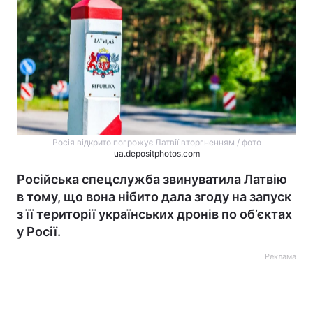
Росія відкрито погрожує Латвії вторгненням / фото
ua.depositphotos.com
Російська спецслужба звинуватила Латвію
в тому, що вона нібито дала згоду на запуск
з її території українських дронів по об’єктах
у Росії.
Реклама