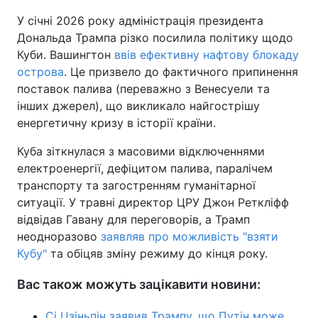
У січні 2026 року адміністрація президента
Дональда Трампа різко посилила політику щодо
Куби. Вашингтон
ввів ефективну нафтову блокаду
острова
. Це призвело до фактичного припинення
поставок палива (переважно з Венесуели та
інших джерел), що викликало найгострішу
енергетичну кризу в історії країни.
Куба зіткнулася з масовими відключеннями
електроенергії, дефіцитом палива, паралічем
транспорту та загостренням гуманітарної
ситуації. У травні директор ЦРУ Джон Реткліфф
відвідав Гавану для переговорів, а Трамп
неодноразово
заявляв про можливість "взяти
Кубу"
та обіцяв зміну режиму до кінця року.
Вас також можуть зацікавити новини:
Сі Цзіньпін заявив Трампу, що Путін може