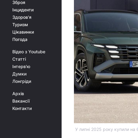
Зброя
Інциденти
Здоров'я
Туризм
Цікавинки
Погода
Відео з Youtube
Статті
Інтерв'ю
Думки
Лонгріди
Архів
Вакансії
Контакти
У липні 2025 року купили на 