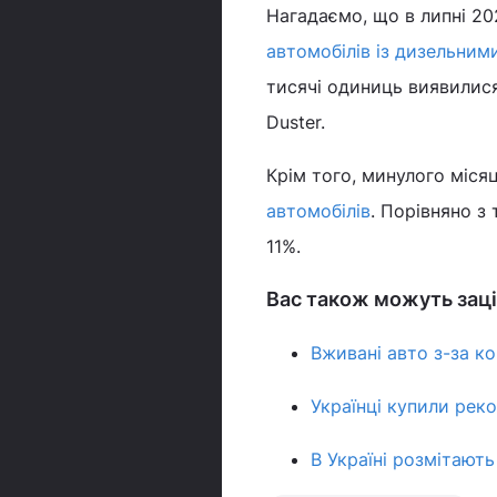
Нагадаємо, що в липні 2
автомобілів із дизельним
тисячі одиниць виявилися
Duster.
Крім того, минулого міся
автомобілів
. Порівняно з
11%.
Вас також можуть заці
Вживані авто з-за ко
Українці купили реко
В Україні розмітають