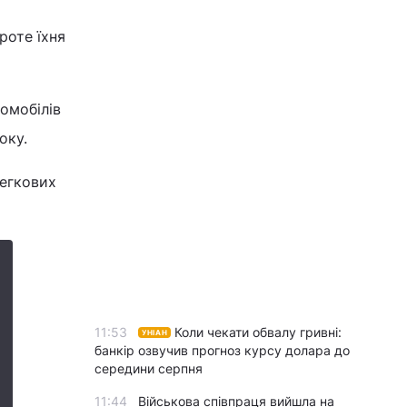
роте їхня
томобілів
оку.
легкових
11:53
Коли чекати обвалу гривні:
УНІАН
банкір озвучив прогноз курсу долара до
середини серпня
11:44
Військова співпраця вийшла на