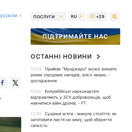
русском
RU
+29
ПОСЛУГИ
ПІДТРИМАЙТЕ НАС
ОСТАННІ НОВИНИ
12:03
Прийом "Мунджаро" може знизити
ризик серцевих нападів, але є нюанс, -
дослідження
12:00
Колумбійські наркокартелі
відправляють у ЗСУ добровольців, щоб
з
навчитися війні дронів, - FT
12:00
Сушіння м'яти - минуле століття: як
заготовити листя на зиму, щоб зберегти
свіжість