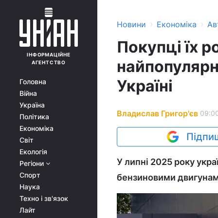
›
›
Новини
Економіка
Ав
Покупці їх р
ІНФОРМАЦІЙНЕ
найпопулярні
АГЕНТСТВО
Україні
Головна
Війна
Україна
Владислав Григор'єв
09:00
Політика
Економіка
Підпиш
Світ
Екологія
У липні 2025 року укра
Регіони
Спорт
бензиновими двигунам
Наука
Техно і зв'язок
Лайт