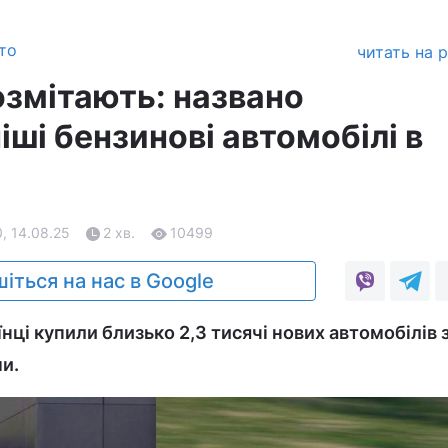
то
читать на 
озмітають: названо
ші бензинові автомобілі в
, 14.08.25
2 хв.
10499
іться на нас в Google
їнці купили близько 2,3 тисячі нових автомобілів 
и.