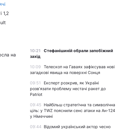
ячі
і 1,2
ult
10:21
Стефанішиній обрали запобіжний
осла на
захід
10:09
Телескоп на Гаваях зафіксував нові
загадкові явища на поверхні Сонця
09:51
Експерт розкрив, як Україні
розвʼязати проблему нестачі ракет до
Patriot
09:45
Найбільш стратегічна та символічна
ціль: у TWZ пояснили сенс атаки на Ан-124
у Німеччині
09:44
Відомий український актор чесно