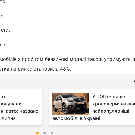
то.
о.
авто.
вто.
обілів з пробігом бензинові моделі також утримують п
астка на ринку становила 48%.
ці
У ТОПі - лише
повували
кросовери: назва
ні авто: названо
найпопулярніші
і липня
автомобілі в Україні