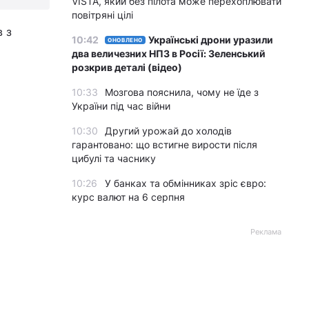
VISTA, який без пілота може перехоплювати
повітряні цілі
 з
10:42
Українські дрони уразили
ОНОВЛЕНО
два величезних НПЗ в Росії: Зеленський
розкрив деталі (відео)
10:33
Мозгова пояснила, чому не їде з
України під час війни
10:30
Другий урожай до холодів
гарантовано: що встигне вирости після
цибулі та часнику
10:26
У банках та обмінниках зріс євро:
курс валют на 6 серпня
Реклама