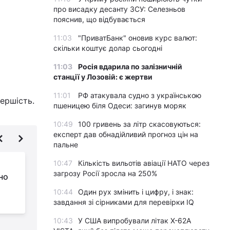
про висадку десанту ЗСУ: Селезньов
пояснив, що відбувається
11:03
"ПриватБанк" оновив курс валют:
скільки коштує долар сьогодні
11:03
Росія вдарила по залізничній
станції у Лозовій: є жертви
11:01
РФ атакувала судно з українською
ершість.
пшеницею біля Одеси: загинув моряк
10:49
100 гривень за літр скасовуються:
експерт дав обнадійливий прогноз цін на
пальне
10:47
Кількість вильотів авіації НАТО через
Готові відірвати з
загрозу Росії зросла на 250%
но
руками: названо
найпопулярніший
10:44
Один рух змінить і цифру, і знак:
автомобільний бренд в Україні
н
завдання зі сірниками для перевірки IQ
10:43
У США випробували літак X-62A