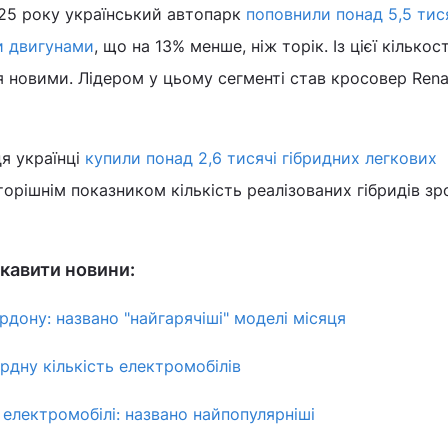
025 року український автопарк
поповнили понад 5,5 тис
и двигунами
, що на 13% менше, ніж торік. Із цієї кількост
 новими. Лідером у цьому сегменті став кросовер Rena
ця українці
купили понад 2,6 тисячі гібридних легкових
 торішнім показником кількість реалізованих гібридів зр
кавити новини:
рдону: названо "найгарячіші" моделі місяця
рдну кількість електромобілів
 електромобілі: названо найпопулярніші