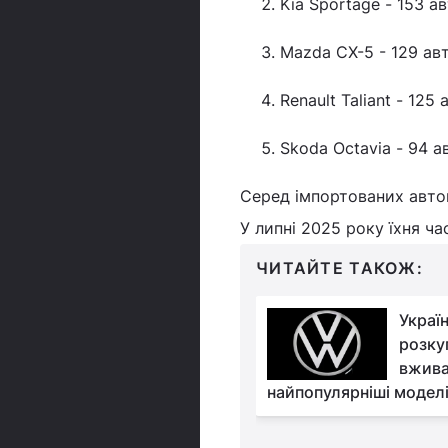
Kia Sportage - 153 ав
Mazda CX-5 - 129 авт
Renault Taliant - 125 
Skoda Octavia - 94 а
Серед імпортованих автом
У липні 2025 року їхня ч
ЧИТАЙТЕ ТАКОЖ:
Готові відірвати з
Україн
руками: названо
розку
найпопулярніший
вжива
ний бренд в Україні
найпопулярніші модел