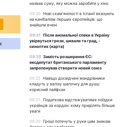
назвав суму, яку можна заробити у кіно
09:39
Нові скам'янілості в Іспанії вказують
на канібалізм перших європейців: що
знайшли вчені
09:31
Після аномальної спеки в Україну
увірвуться грози, шквали та град, -
k
синоптик (карта)
09:29
Замість розширення ЄС:
ексдепутат британського парламенту
запропонував створити новий союз
09:25
Навіщо досвідчені мандрівники
кладуть у валізу шапочку для душу:
корисний лайфхак
09:21
Податкова відстежуватиме поїздки
українців за кордон: кому приділять більше
уваги
09:20
Гроші потечуть у руки цим знакам
Зодіаку: хто розбагатіє