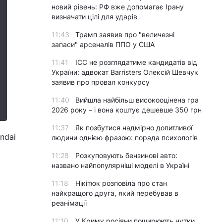
новий рівень: РФ вже допомагає Ірану
визначати цілі для ударів
11:43
Трамп заявив про "величезні
запаси" арсеналів ППО у США
11:41
ICC не розглядатиме кандидатів від
України: адвокат Barristers Олексій Шевчук
заявив про провал конкурсу
11:40
Вийшла найбільш високооцінена гра
2026 року – і вона коштує дешевше 350 грн
11:37
Як позбутися надмірно допитливої
ndai
людини однією фразою: порада психологів
11:28
Розкуповують бензинові авто:
названо найпопулярніші моделі в Україні
11:18
Нікітюк розповіла про стан
найкращого друга, який перебував в
реанімації
11:10
У Криму росіяни поширюють чутки