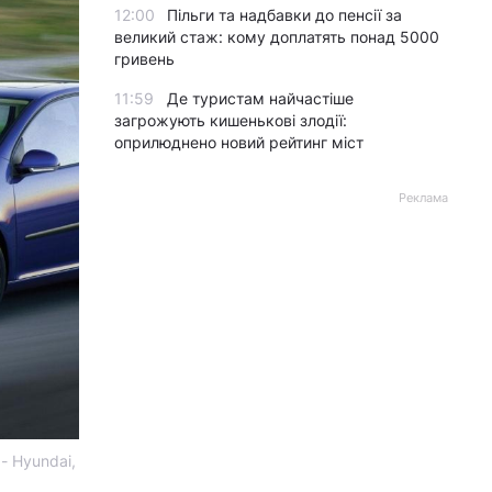
12:00
Пільги та надбавки до пенсії за
великий стаж: кому доплатять понад 5000
гривень
11:59
Де туристам найчастіше
загрожують кишенькові злодії:
оприлюднено новий рейтинг міст
Реклама
- Hyundai,