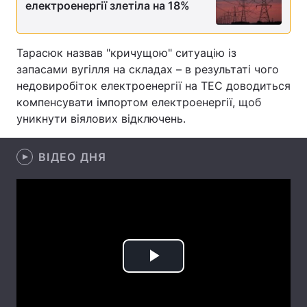
електроенергії злетіла на 18%
Лонгріди
Тарасюк назвав "кричущою" ситуацію із
Відео з Youtube
Статті
запасами вугілля на складах – в результаті чого
недовиробіток електроенергії на ТЕС доводиться
Інтерв'ю
Думки
компенсувати імпортом електроенергії, щоб
уникнути віялових відключень.
Архів
Вакансії
Контакти
ВІДЕО ДНЯ
Послуги
Play
Video