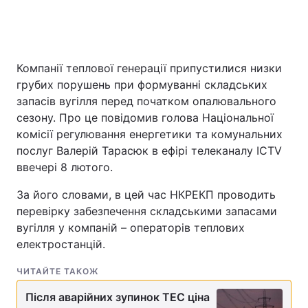
Головна
Війна
Компанії теплової генерації припустилися низки
грубих порушень при формуванні складських
Україна
Політика
запасів вугілля перед початком опалювального
сезону. Про це повідомив голова Національної
Економіка
Світ
комісії регулювання енергетики та комунальних
послуг Валерій Тарасюк в ефірі телеканалу ICTV
Спорт
Наука
ввечері 8 лютого.
Техно і зв'язок
Лайт
За його словами, в цей час НКРЕКП проводить
перевірку забезпечення складськими запасами
Зброя
Інциденти
вугілля у компаній – операторів теплових
Здоров'я
Туризм
електростанцій.
Цікавинки
Погода
ЧИТАЙТЕ ТАКОЖ
Після аварійних зупинок ТЕС ціна
Екологія
Регіони