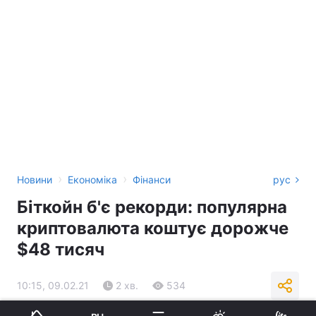
›
›
Новини
Економіка
Фінанси
рус
Біткойн б'є рекорди: популярна
криптовалюта коштує дорожче
$48 тисяч
10:15, 09.02.21
2 хв.
534