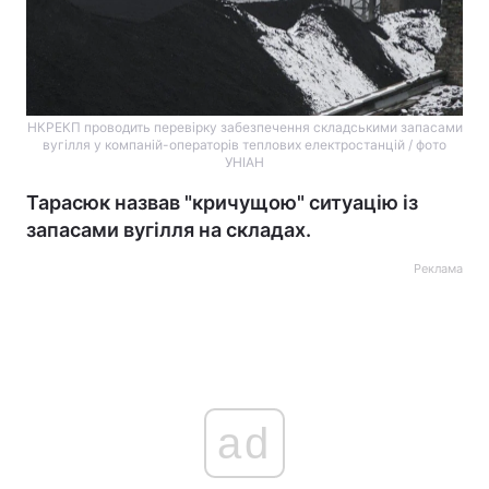
НКРЕКП проводить перевірку забезпечення складськими запасами
вугілля у компаній-операторів теплових електростанцій / фото
УНІАН
Тарасюк назвав "кричущою" ситуацію із
запасами вугілля на складах.
Реклама
ad