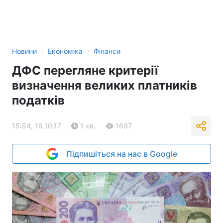
›
›
Новини
Економіка
Фінанси
ДФС перегляне критерії
визначення великих платників
податків
15:54, 19.10.17
1 хв.
1697
Підпишіться на нас в Google