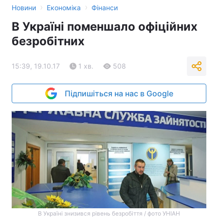
›
›
Новини
Економіка
Фінанси
В Україні поменшало офіційних
безробітних
15:39, 19.10.17
1 хв.
508
Підпишіться на нас в Google
В Україні знизився рівень безробіття / фото УНІАН