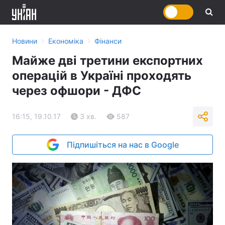
›
›
Новини
Економіка
Фінанси
Майже дві третини експортних
операцій в Україні проходять
через офшори - ДФС
16:15, 19.10.17
3 хв.
587
Підпишіться на нас в Google