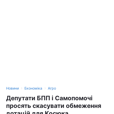
›
›
Новини
Економіка
Агро
Депутати БПП і Самопомочі
просять скасувати обмеження
дотацій для Косюка