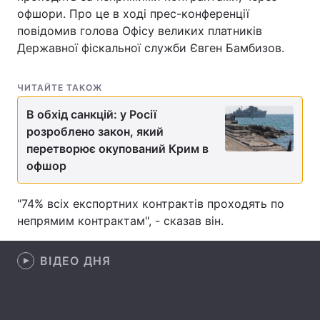
офшори. Про це в ході прес-конференції
повідомив голова Офісу великих платників
Державної фіскальної служби Євген Бамбизов.
Головна
Війна
ЧИТАЙТЕ ТАКОЖ
Україна
Політика
В обхід санкцій: у Росії
Економіка
Світ
розроблено закон, який
перетворює окупований Крим в
Спорт
Наука
офшор
Техно і зв'язок
Лайт
"74% всіх експортних контрактів проходять по
Зброя
Інциденти
непрямим контрактам", - сказав він.
Здоров'я
Туризм
ВІДЕО ДНЯ
Цікавинки
Погода
Екологія
Регіони