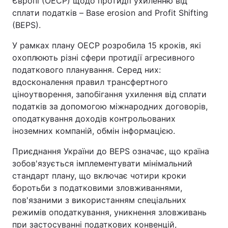
Європі (ОЕСР) щодо протидії ухиленню від
сплати податків – Base erosion and Profit Shifting
(BEPS).
У рамках плану ОЕСР розробила 15 кроків, які
охоплюють різні сфери протидії агресивного
податкового планування. Серед них:
вдосконалення правил трансфертного
ціноутворення, запобігання ухилення від сплати
податків за допомогою міжнародних договорів,
оподаткування доходів контрольованих
іноземних компаній, обмін інформацією.
Приєднання України до BEPS означає, що країна
зобов'язується імплементувати мінімальний
стандарт плану, що включає чотири кроки
боротьби з податковими зловживаннями,
пов'язаними з використанням спеціальних
режимів оподаткування, уникнення зловживань
при застосуванні податкових конвенцій,