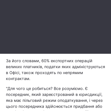
Лонгріди
Відео з Youtube
Статті
Інтерв'ю
Думки
Архів
Вакансії
Контакти
За його словами, 60% експортних операцій
великих платників, податки яких адмініструються
Послуги
в Офісі, також проходять по непрямим
контрактам.
"Для чого це робиться? Все розуміємо. Є
посередник, який зареєстрований в юрисдикції,
яка має пільговий режим оподаткування, і через
цього посередника здійснюється придбання або