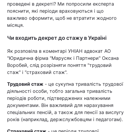
проведені в декреті? Ми попросили експерта
пояснити, які періоди враховуються і що
важливо оформити, щоб не втратити жодного
місяця.
Чи входить декрет до стажу в Україні
Як розповіла в коментарі УНІАН адвокат АО
"Юридична фірма "Марусяк і Партнери" Оксана
Воробей, слід розрізняти поняття "трудовий
стаж" і "страховий стаж".
Трудовий стаж
- це сукупна тривалість трудової
діяльності особи, тобто загальна тривалість
періодів роботи, підтверджених належними
документами. Він важливий для нарахування
спеціальних пенсій, а також для пенсії за вислугу
років (наприклад, держслужбовцям і педагогам).
Страховий стаж
- це періоди трудової