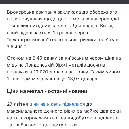
Тема оформлення
Брокерська компанія закликала до обережного
позиціонування щодо цього металу напередодні
тривалих вихідних на честь Дня праці в Китаї,
який відзначається 1 травня, через
"неконтрольовані" геополітичні ризики, пов'язані
з війною.
Станом на 5:40 ранку за київським часом ціна на
мідь на Лондонській біржі металів досягла
позначки в 13 070 доларів за тонну. Таким чином,
1 кілограм металу коштує 13,07 долара.
Ціни на метал - останні новини
27 квітня
ціни на нікель піднялися
до
максимального денного рівня за майже два роки
на тлі скорочення квот на видобуток в Індонезії
та глобального дефіциту сірки.