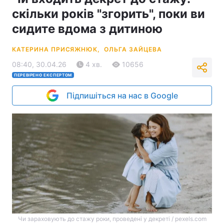
скільки років "згорить", поки ви
сидите вдома з дитиною
КАТЕРИНА ПРИСЯЖНЮК,
ОЛЬГА ЗАЙЦЕВА
08:40, 30.04.26
4 хв.
10656
ПЕРЕВІРЕНО ЕКСПЕРТОМ
Підпишіться на нас в Google
Чи зараховують до стажу роки, проведені у декреті / pexels.com