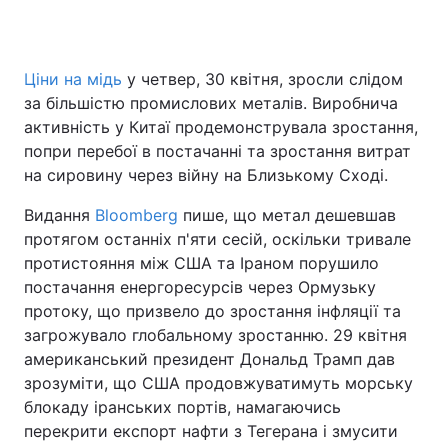
Ціни на мідь
у четвер, 30 квітня, зросли слідом
Головна
Війна
за більшістю промислових металів. Виробнича
активність у Китаї продемонструвала зростання,
Україна
Політика
попри перебої в постачанні та зростання витрат
на сировину через війну на Близькому Сході.
Економіка
Світ
Видання
Bloomberg
пише, що метал дешевшав
Спорт
Наука
протягом останніх п'яти сесій, оскільки тривале
протистояння між США та Іраном порушило
Техно і зв'язок
Лайт
постачання енергоресурсів через Ормузьку
Зброя
Інциденти
протоку, що призвело до зростання інфляції та
загрожувало глобальному зростанню. 29 квітня
Здоров'я
Туризм
американський президент Дональд Трамп дав
зрозуміти, що США продовжуватимуть морську
Цікавинки
Погода
блокаду іранських портів, намагаючись
перекрити експорт нафти з Тегерана і змусити
Екологія
Регіони