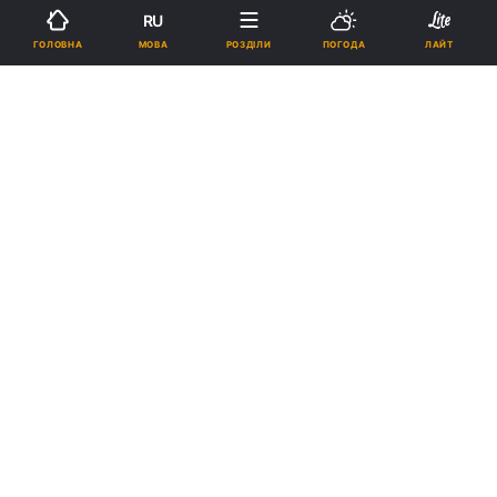
RU
07:30, 30.04.26
7 хв.
35206
МОВА
ГОЛОВНА
РОЗДІЛИ
ПОГОДА
ЛАЙТ
ПЕРЕВІРЕНО ЕКСПЕРТОМ
Підпишіться на нас в Google
Яку пенсію отримують державні службовці / колаж УНІАН, фото
УНІАН
Експертка розповіла, як нараховується
пенсія державним службовцям і від чого
залежить розмір виплат.