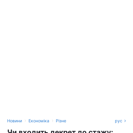
›
›
Новини
Економіка
Різне
рус
Чи входить декрет до стажу: