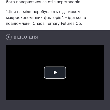
його повернутися за стіл переговорів.
Лонгріди
"Ціни на мідь перебувають під тиском
макроекономічних факторів", – ідеться в
повідомленні Chaos Ternary Futures Co.
Відео з Youtube
Статті
Інтерв'ю
Думки
ВІДЕО ДНЯ
Архів
Вакансії
Контакти
Послуги
Play
Video