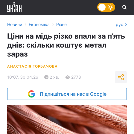
›
›
Новини
Економіка
Різне
рус
Ціни на мідь різко впали за п’ять
днів: скільки коштує метал
зараз
АНАСТАСІЯ ГОРБАЧОВА
10:07, 30.04.26
2 хв.
2778
Підпишіться на нас в Google