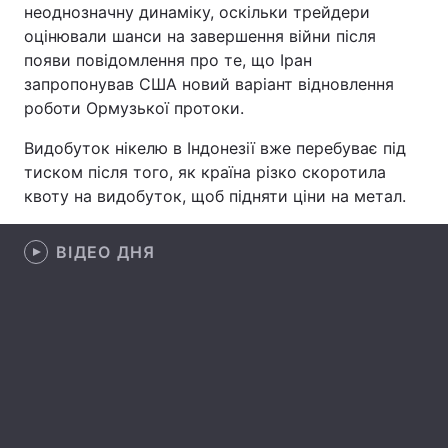
неоднозначну динаміку, оскільки трейдери
Лонгріди
оцінювали шанси на завершення війни після
появи повідомлення про те, що Іран
запропонував США новий варіант відновлення
Відео з Youtube
Статті
роботи Ормузької протоки.
Інтерв'ю
Думки
Видобуток нікелю в Індонезії вже перебуває під
тиском після того, як країна різко скоротила
Архів
Вакансії
квоту на видобуток, щоб підняти ціни на метал.
Контакти
ВІДЕО ДНЯ
Послуги