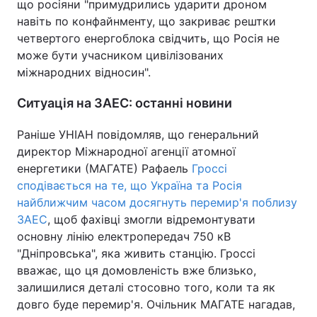
що росіяни "примудрились ударити дроном
навіть по конфайнменту, що закриває рештки
четвертого енергоблока свідчить, що Росія не
може бути учасником цивілізованих
міжнародних відносин".
Ситуація на ЗАЕС: останні новини
Раніше УНІАН повідомляв, що генеральний
директор Міжнародної агенції атомної
енергетики (МАГАТЕ) Рафаель
Гроссі
сподівається на те, що Україна та Росія
найближчим часом досягнуть перемир'я поблизу
ЗАЕС
, щоб фахівці змогли відремонтувати
основну лінію електропередач 750 кВ
"Дніпровська", яка живить станцію. Гроссі
вважає, що ця домовленість вже близько,
залишилися деталі стосовно того, коли та як
довго буде перемир'я. Очільник МАГАТЕ нагадав,