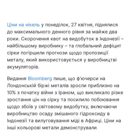
Ціни на нікель
у понеділок, 27 квітня, піднялися
Головна
Війна
до максимального денного рівня за майже два
Україна
Політика
роки. Скорочення квот на видобуток в Індонезії –
найбільшому виробнику – та глобальний дефіцит
Економіка
Світ
сірки погіршили прогнози щодо пропозиції
металу, який використовується у виробництві
Спорт
Наука
акумуляторів.
Техно і зв'язок
Лайт
Видання
Bloomberg
пише, що ф'ючерси на
Лондонській біржі металів зросли приблизно на
Зброя
Інциденти
10% з початку війни з Іраном, що викликало різке
зростання цін на сірку та посилило побоювання
Здоров'я
Туризм
щодо збоїв у світовому видобутку, включаючи
виробництво осаду змішаного гідроксиду в
Цікавинки
Погода
Індонезії та вилуговування міді в Африці. Ціни на
інші кольорові метали демонстрували
Екологія
Регіони