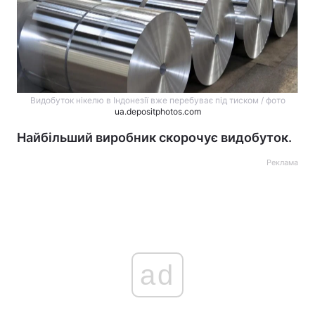
Видобуток нікелю в Індонезії вже перебуває під тиском / фото
ua.depositphotos.com
Найбільший виробник скорочує видобуток.
Реклама
ad