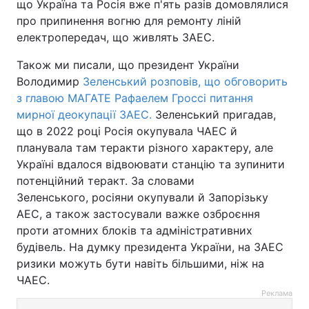
що Україна та Росія вже п'ять разів домовлялися
про припинення вогню для ремонту ліній
електропередач, що живлять ЗАЕС.
Також ми писали, що президент України
Володимир
Зеленський розповів, що обговорить
з главою МАГАТЕ Рафаелем Гроссі питання
мирної деокупації ЗАЕС.
Зеленський пригадав,
що в 2022 році Росія окупувала ЧАЕС й
планувала там теракти різного характеру, але
Україні вдалося відвоювати станцію та зупинити
потенційний теракт. За словами
Зеленського, росіяни окупували й Запорізьку
АЕС, а також застосували важке озброєння
проти атомних блоків та адміністративних
будівель. На думку президента України, на ЗАЕС
ризики можуть бути навіть більшими, ніж на
ЧАЕС.
Реклама