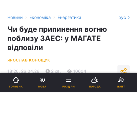
›
›
Новини
Економіка
Енергетика
рус
Чи буде припинення вогню
поблизу ЗАЕС: у МАГАТЕ
відповіли
ЯРОСЛАВ КОНОЩУК
18:20, 26.04.26
2 хв.
10604
RU
МОВА
ГОЛОВНА
РОЗДІЛИ
ПОГОДА
ЛАЙТ
Підпишіться на нас в Google