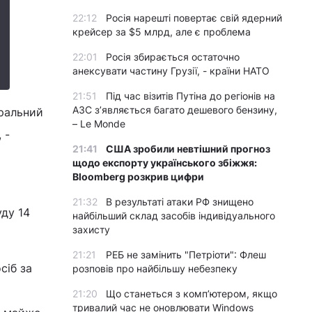
22:12
Росія нарешті повертає свій ядерний
крейсер за $5 млрд, але є проблема
22:01
Росія збирається остаточно
анексувати частину Грузії, - країни НАТО
21:51
Під час візитів Путіна до регіонів на
АЗС з’являється багато дешевого бензину,
гральний
– Le Monde
 -
21:41
США зробили невтішний прогноз
щодо експорту українського збіжжя:
Bloomberg розкрив цифри
21:32
В результаті атаки РФ знищено
ду 14
найбільший склад засобів індивідуального
захисту
21:21
РЕБ не замінить "Петріоти": Флеш
сіб за
розповів про найбільшу небезпеку
21:20
Що станеться з комп’ютером, якщо
тривалий час не оновлювати Windows