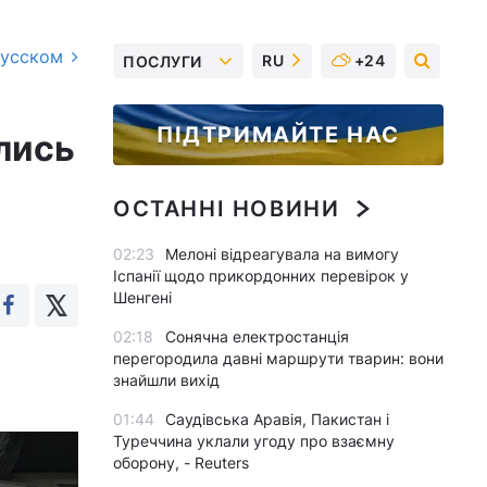
русском
RU
+24
ПОСЛУГИ
ПІДТРИМАЙТЕ НАС
лись
ОСТАННІ НОВИНИ
02:23
Мелоні відреагувала на вимогу
Іспанії щодо прикордонних перевірок у
Шенгені
02:18
Сонячна електростанція
перегородила давні маршрути тварин: вони
знайшли вихід
01:44
Саудівська Аравія, Пакистан і
Туреччина уклали угоду про взаємну
оборону, - Reuters