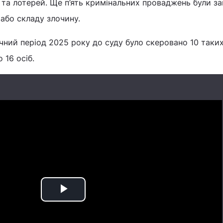
 та лотерей. Ще п’ять кримінальних проваджень були за
 або складу злочину.
ічний період 2025 року до суду було скеровано 10 таки
 16 осіб.
Play
Video