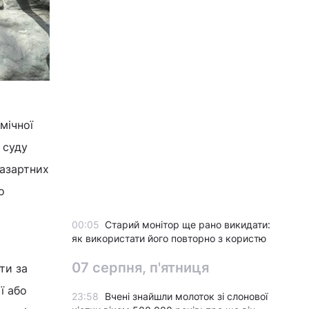
мічної
 суду
 азартних
о
00:05
Старий монітор ще рано викидати:
як використати його повторно з користю
07 серпня, п'ятниця
ти за
ї або
23:58
Вчені знайшли молоток зі слонової