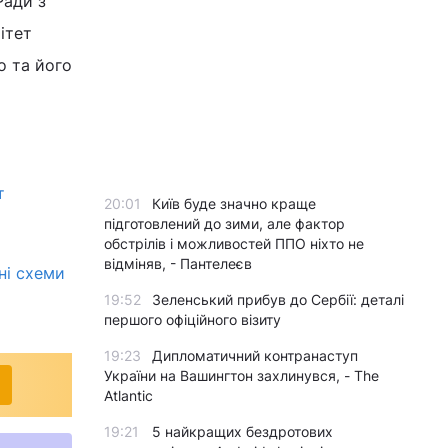
Ради з
ітет
о та його
т
20:01
Київ буде значно краще
підготовлений до зими, але фактор
обстрілів і можливостей ППО ніхто не
відміняв, - Пантелеєв
ні схеми
19:52
Зеленський прибув до Сербії: деталі
першого офіційного візиту
19:23
Дипломатичний контранаступ
України на Вашингтон захлинувся, - The
Atlantic
19:21
5 найкращих бездротових