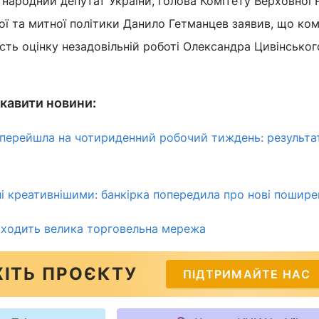
 народний депутат України, голова Комітету Верховної 
вої та митної політики Данило Гетманцев заявив, що ком
асть оцінку незадовільній роботі Олександра Цивінськог
кавити новини:
і перейшла на чотириденний робочий тиждень: результа
і креативнішими: банкірка попередила про нові пошире
заходить велика торговельна мережа
ІТЬ ПРОЄКТУ
ПІДТРИМАЙТЕ НАС