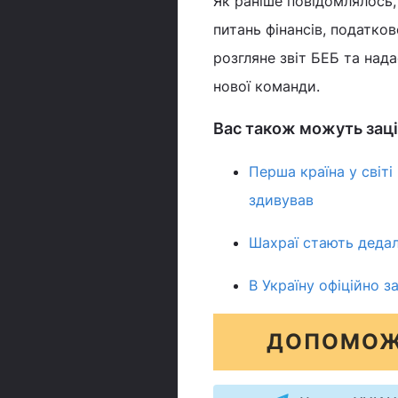
Як раніше повідомлялось,
питань фінансів, податко
розгляне звіт БЕБ та над
нової команди.
Вас також можуть заці
Перша країна у світ
здивував
Шахраї стають дедал
В Україну офіційно 
ДОПОМОЖ