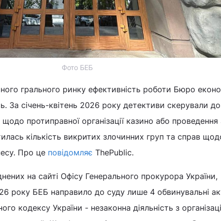
Фото БЕБ
ьного грального ринку ефективність роботи Бюро еконо
ь. За січень-квітень 2026 року детективи скерували до
 щодо протиправної організації казино або проведення
тилась кількість викритих злочинних груп та справ щод
несу. Про це
повідомляє
ThePublic.
днених на сайті Офісу Генерального прокурора України,
26 року БЕБ направило до суду лише 4 обвинувальні ак
го кодексу України - незаконна діяльність з організаці