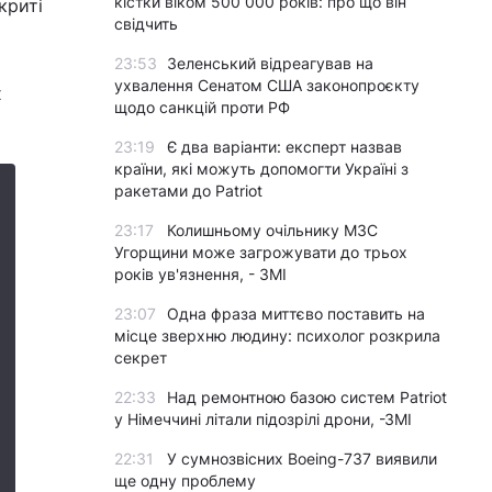
кістки віком 500 000 років: про що він
криті
свідчить
23:53
Зеленський відреагував на
ухвалення Сенатом США законопроєкту
х
щодо санкцій проти РФ
23:19
Є два варіанти: експерт назвав
країни, які можуть допомогти Україні з
ракетами до Patriot
23:17
Колишньому очільнику МЗС
Угорщини може загрожувати до трьох
років ув'язнення, - ЗМІ
23:07
Одна фраза миттєво поставить на
місце зверхню людину: психолог розкрила
секрет
22:33
Над ремонтною базою систем Patriot
у Німеччині літали підозрілі дрони, -ЗМІ
22:31
У сумнозвісних Boeing-737 виявили
ще одну проблему