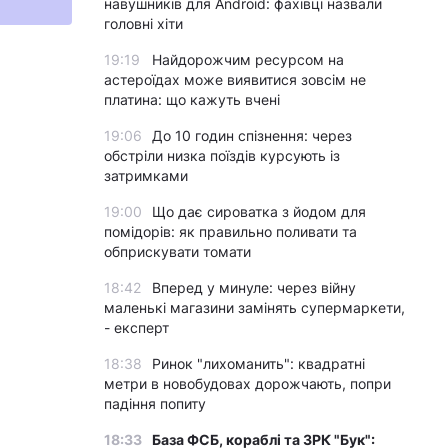
навушників для Android: фахівці назвали
головні хіти
19:19
Найдорожчим ресурсом на
астероїдах може виявитися зовсім не
платина: що кажуть вчені
19:06
До 10 годин спізнення: через
обстріли низка поїздів курсують із
затримками
19:00
Що дає сироватка з йодом для
помідорів: як правильно поливати та
обприскувати томати
18:42
Вперед у минуле: через війну
маленькі магазини замінять супермаркети,
- експерт
18:38
Ринок "лихоманить": квадратні
метри в новобудовах дорожчають, попри
падіння попиту
18:33
База ФСБ, кораблі та ЗРК "Бук":