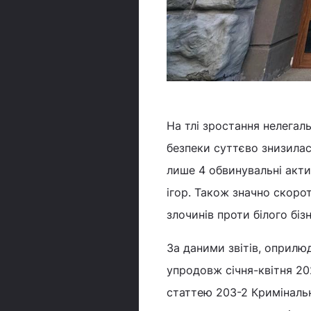
На тлі зростання нелегал
безпеки суттєво знизилас
лише 4 обвинувальні акти
ігор. Також значно скоро
злочинів проти білого біз
За даними звітів, оприлю
упродовж січня-квітня 20
статтею 203-2 Кримінально