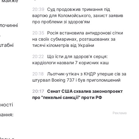
в майже
20:39
Суд продовжив тримання під
вартою для Коломойського, захист заявив
про проблеми зі здоров'ям
лочинні
20:35
Росія встановила антидронові сітки
4
на своїх субмаринах, розташованих за
штабні
тисячі кілометрів від України
20:22
Що їсти для здоров’я серця:
кардіологи назвали 7 корисних каш
20:18
Льотчик-утікач з КНДР уперше сів за
штурвал Boeing 737 і був приголомшений
20:17
Сенат США схвалив законопроект
про "пекельні санкції" проти РФ
ності
Реклама
вання: