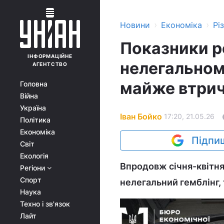
›
›
Новини
Економіка
Рі
Показники р
ІНФОРМАЦІЙНЕ
нелегальном
АГЕНТСТВО
майже втрич
Головна
Війна
Україна
Іван Бойко
17:20, 21.05.26
Політика
Економіка
Підпиш
Світ
Екологія
Впродовж січня-квітня
Регіони
Спорт
нелегальний гемблінг, 
Наука
Техно і зв'язок
Лайт