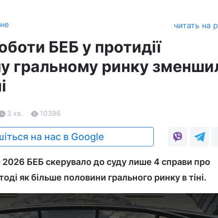
зне
читать на 
оботи БЕБ у протидії
у гральному ринку зменши
і
3 хв.
10396
іться на нас в Google
 2026 БЕБ скерувало до суду лише 4 справи про
тоді як більше половини грального ринку в тіні.