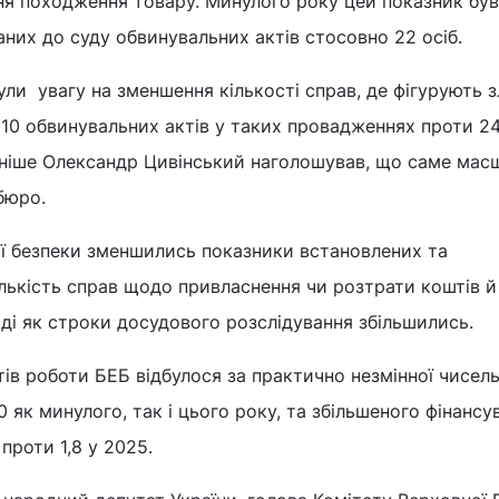
ння походження товару. Минулого року цей показник бу
ваних до суду обвинувальних актів стосовно 22 осіб.
ули увагу на зменшення кількості справ, де фігурують з
 10 обвинувальних актів у таких провадженнях проти 2
аніше Олександр Цивінський наголошував, що саме мас
 бюро.
ї безпеки зменшились показники встановлених та
ількість справ щодо привласнення чи розтрати коштів й
ді як строки досудового розслідування збільшились.
тів роботи БЕБ відбулося за практично незмінної чисель
0 як минулого, так і цього року, та збільшеного фінансу
 проти 1,8 у 2025.