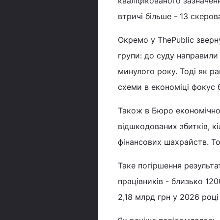
кваліфікованого зазначе
втричі більше - 13 скеро
Окремо у ThePublic зверн
групи: до суду направили
минулого року. Тоді як р
схеми в економіці фокус
Також в Бюро економічно
відшкодованих збитків, к
фінансових шахрайств. То
Таке погіршення результа
працівників - близько 120
2,18 млрд грн у 2026 році