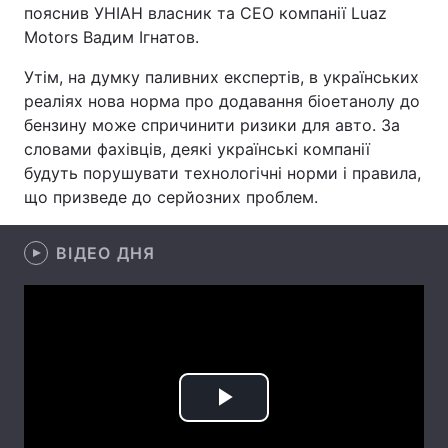
пояснив УНІАН власник та CEO компанії Luaz
Лонгріди
Motors Вадим Ігнатов.
Утім, на думку паливних експертів, в українських
Відео з Youtube
Статті
реаліях нова норма про додавання біоетанолу до
бензину може спричинити ризики для авто. За
Інтерв'ю
Думки
словами фахівців, деякі українські компанії
будуть порушувати технологічні норми і правила,
Архів
Вакансії
що призведе до серйозних проблем.
Контакти
ВІДЕО ДНЯ
Послуги
Play