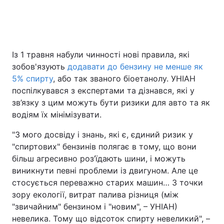
Головна
Війна
Із 1 травня набули чинності нові правила, які
Україна
Політика
зобов'язують
додавати до бензину не менше як
5% спирту
, або так званого біоетанолу. УНІАН
Економіка
Світ
поспілкувався з експертами та дізнався, які у
зв’язку з цим можуть бути ризики для авто та як
Спорт
Наука
водіям їх мінімізувати.
Техно і зв'язок
Лайт
"‎З мого досвіду і знань, які є, єдиний ризик у
"спиртових" бензинів полягає в тому, що вони
Зброя
Інциденти
більш агресивно роз’їдають шини, і можуть
виникнути певні проблеми із двигуном. Але це
Здоров'я
Туризм
стосується переважно старих машин… З точки
зору екології, витрат палива різниця (між
Цікавинки
Погода
"звичайним" бензином і "новим", – УНІАН)
невелика. Тому що відсоток спирту невеликий", –
Екологія
Регіони