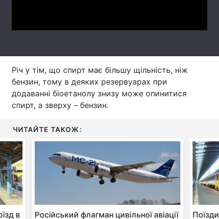
Video
Тема оформлення
Річ у тім, що спирт має більшу щільність, ніж
бензин, тому в деяких резервуарах при
додаванні біоетанолу знизу може опинитися
спирт, а зверху – бензин.
ЧИТАЙТЕ ТАКОЖ:
їзд в
Російський флагман цивільної авіації
Поїзди