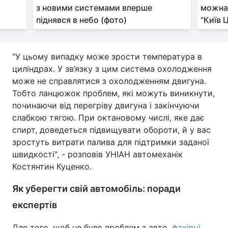
з новими системами вперше
можна 
піднявся в небо (фото)
"‎Київ
"У цьому випадку може зрости температура в
циліндрах. У зв’язку з цим система охолодження
може не справлятися з охолодженням двигуна.
Тобто ланцюжок проблем, які можуть виникнути,
починаючи від перегріву двигуна і закінчуючи
слабкою тягою. При октановому числі, яке дає
спирт, доведеться підвищувати обороти, й у вас
зростуть витрати палива для підтримки заданої
швидкості", - розповів УНІАН автомеханік
Костянтин Куценко.
Як уберегти свій автомобіль: поради
експертів
Для того, щоб не було проблем з авто,
фахівці