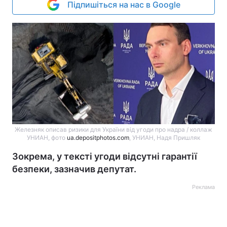
Підпишіться на нас в Google
Железняк описав ризики для України від угоди про надра / коллаж
УНИАН, фото
ua.depositphotos.com
, УНИАН, Надя Пришляк
Зокрема, у тексті угоди відсутні гарантії
безпеки, зазначив депутат.
Реклама