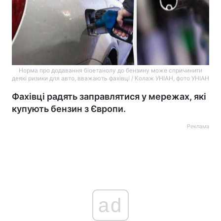
Норма про додавання біоетанолу до бензину може спричинити
деякі ризики для авто, вважають фахівці / Колаж УНІАН, фото УНІАН
Фахівці радять заправлятися у мережах, які
купують бензин з Європи.
Реклама
ad