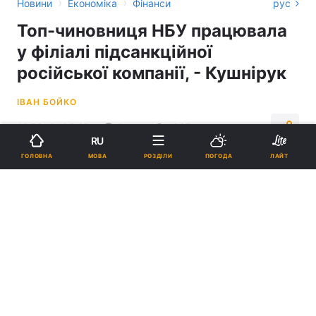
›
›
Новини
Економіка
Фінанси
рус
Топ-чиновниця НБУ працювала
у філіалі підсанкційної
російської компанії, - Кушнірук
ІВАН БОЙКО
12:59, 01.05.25
3 хв.
1837
RU
МОВА
ГОЛОВНА
РОЗДІЛИ
ПОГОДА
ЛАЙТ
Підпишіться на нас в Google