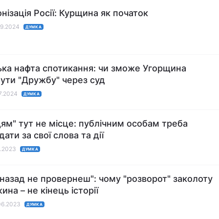
нізація Росії: Курщина як початок
09.2024
ДУМКА
ька нафта спотикання: чи зможе Угорщина
ути "Дружбу" через суд
07.2024
ДУМКА
ям" тут не місце: публічним особам треба
дати за свої слова та дії
1.2023
ДУМКА
назад не провернеш": чому "розворот" заколоту
на – не кінець історії
06.2023
ДУМКА