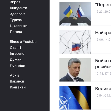
Зброя
"Перег
Інциденти
15:23, 29.
Здоров'я
Туризм
Цікавинки
Погода
Найкра
15:09, 14.
Відео з Youtube
Статті
Інтерв'ю
Думки
Бойко 
Лонгріди
російс
10:48, 17.1
Архів
Вакансії
Контакти
Велика
12:54, 04.