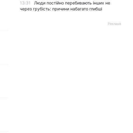
13:31
Люди постійно перебивають інших не
через грубість: причини набагато глибші
Реклама