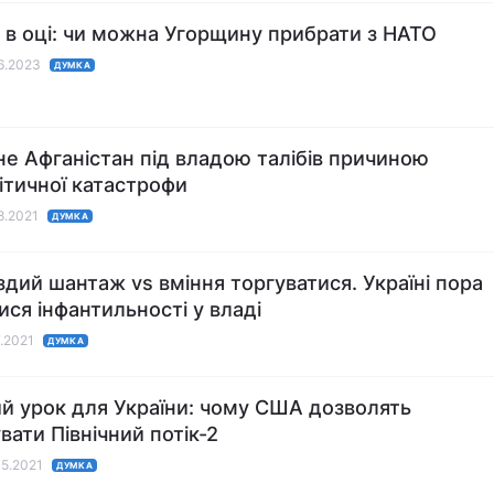
 в оці: чи можна Угорщину прибрати з НАТО
06.2023
ДУМКА
не Афганістан під владою талібів причиною
ітичної катастрофи
08.2021
ДУМКА
здий шантаж vs вміння торгуватися. Україні пора
ися інфантильності у владі
7.2021
ДУМКА
й урок для України: чому США дозволять
вати Північний потік-2
05.2021
ДУМКА