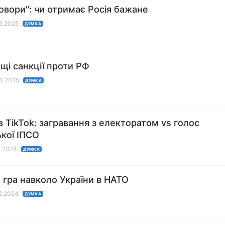
овори": чи отримає Росія бажане
05.2025
ДУМКА
щі санкції проти РФ
03.2025
ДУМКА
в TikTok: загравання з електоратом vs голос
ької ІПСО
2.2024
ДУМКА
 гра навколо України в НАТО
12.2024
ДУМКА