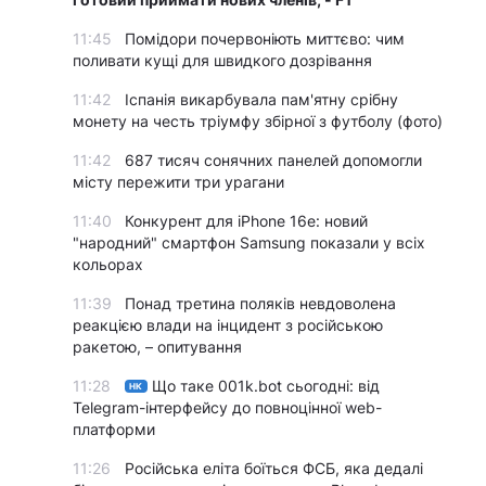
11:45
Помідори почервоніють миттєво: чим
поливати кущі для швидкого дозрівання
11:42
Іспанія викарбувала пам'ятну срібну
монету на честь тріумфу збірної з футболу (фото)
11:42
687 тисяч сонячних панелей допомогли
місту пережити три урагани
11:40
Конкурент для iPhone 16e: новий
"народний" смартфон Samsung показали у всіх
кольорах
11:39
Понад третина поляків невдоволена
реакцією влади на інцидент з російською
ракетою, – опитування
11:28
Що таке 001k.bot сьогодні: від
НК
Telegram-інтерфейсу до повноцінної web-
платформи
11:26
Російська еліта боїться ФСБ, яка дедалі