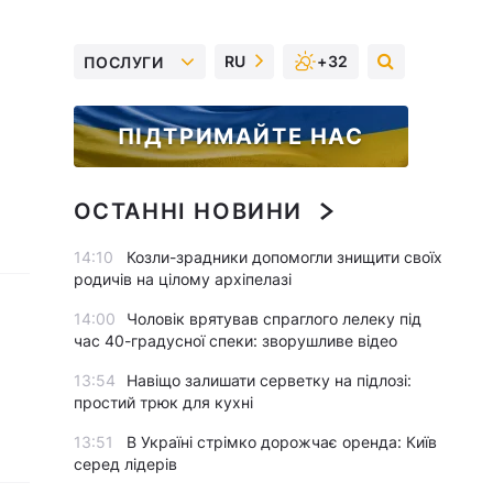
RU
+32
ПОСЛУГИ
ПІДТРИМАЙТЕ НАС
ОСТАННІ НОВИНИ
14:10
Козли-зрадники допомогли знищити своїх
родичів на цілому архіпелазі
14:00
Чоловік врятував спраглого лелеку під
час 40-градусної спеки: зворушливе відео
13:54
Навіщо залишати серветку на підлозі:
простий трюк для кухні
13:51
В Україні стрімко дорожчає оренда: Київ
серед лідерів