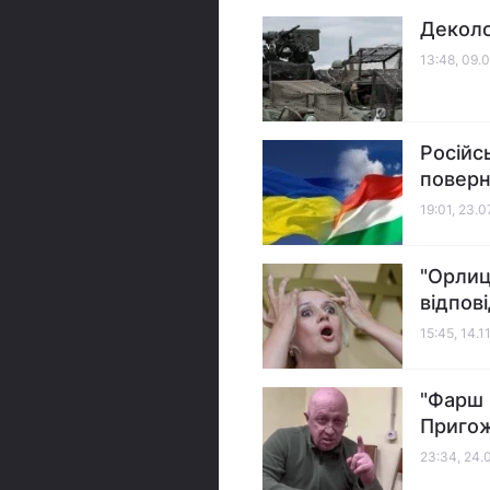
Деколо
13:48, 09.
Російс
поверн
19:01, 23.
"Орлиц
відпові
15:45, 14.1
"Фарш 
Пригожи
23:34, 24.