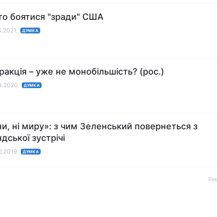
то боятися "зради" США
4.2021
ДУМКА
акція – уже не монобільшість? (рос.)
03.2020
ДУМКА
йни, ні миру»: з чим Зеленський повернеться з
дської зустрічі
12.2019
ДУМКА
Ре