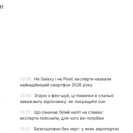
ті
13:30
Не Galaxy і не Pixel: експерти назвали
найнадійніший смартфон 2026 року
13:30
Згідно з фен-шуй, ці помилки в спальні
заважають відпочинку: як покращити сон
13:21
Що означає білий наліт на сливах:
експерти пояснили, для чого він потрібен
13:21
Безкоштовно без черг: у яких аеропортах