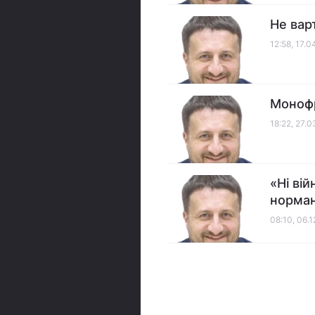
Не вар
12:58, 17.0
Монофр
18:22, 27.
«Ні ві
норман
08:10, 06.