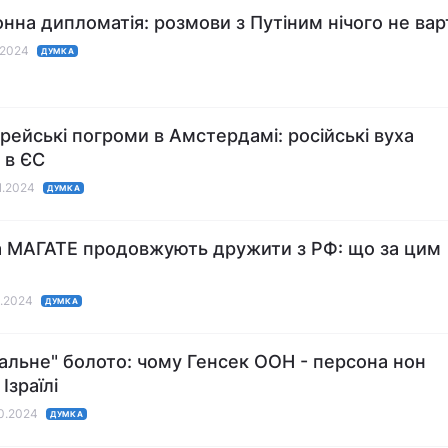
нна дипломатія: розмови з Путіним нічого не вар
1.2024
ДУМКА
рейські погроми в Амстердамі: російські вуха
 в ЄС
11.2024
ДУМКА
 МАГАТЕ продовжують дружити з РФ: що за цим
1.2024
ДУМКА
альне" болото: чому Генсек ООН - персона нон
 Ізраїлі
10.2024
ДУМКА