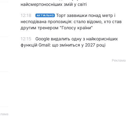
найсмертоносніших змій у світі
12:18
Торт заввишки понад метр і
АКТУАЛЬНО
несподівана пропозиція: стало відомо, хто став
другим тренером "Голосу країни"
12:15
Google видалить одну з найкорисніших
функцій Gmail: що зміниться у 2027 році
Реклама
клама