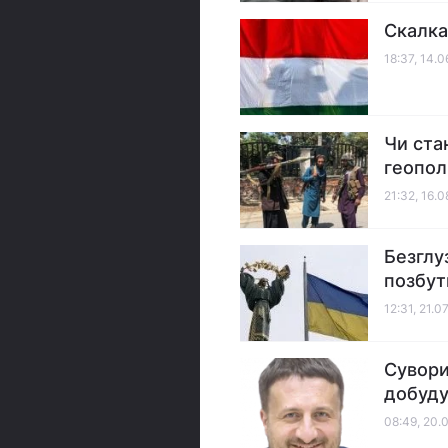
Скалка
18:37, 14.
Чи ста
геопол
21:32, 16.
Безглу
позбут
12:31, 21.0
Сувори
добуду
08:49, 20.