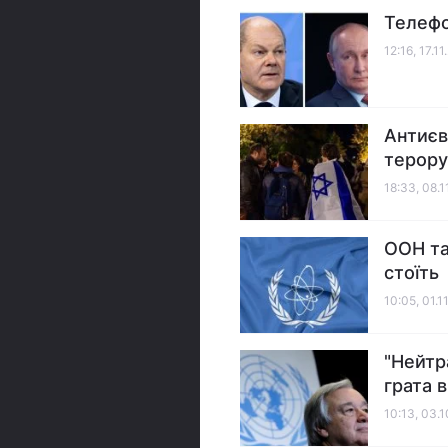
Телефо
12:16, 17.1
Антиєв
терору
18:33, 08.
ООН та
стоїть
10:05, 01.1
"Нейтр
грата в
10:13, 03.