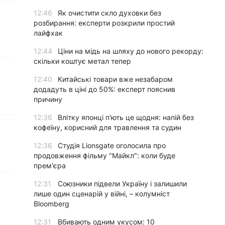
12:46
Як очистити скло духовки без
розбирання: експерти розкрили простий
лайфхак
12:44
Ціни на мідь на шляху до нового рекорду:
скільки коштує метал тепер
12:40
Китайські товари вже незабаром
додадуть в ціні до 50%: експерт пояснив
причину
12:36
Влітку японці п'ють це щодня: напій без
кофеїну, корисний для травлення та судин
12:36
Студія Lionsgate оголосила про
продовження фільму "Майкл": коли буде
прем'єра
12:31
Союзники підвели Україну і залишили
лише один сценарій у війні, – колумніст
Bloomberg
12:31
Вбивають одним укусом: 10