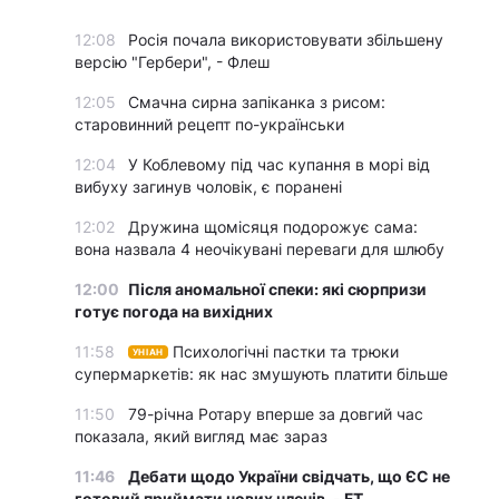
12:08
Росія почала використовувати збільшену
версію "Гербери", - Флеш
12:05
Смачна сирна запіканка з рисом:
старовинний рецепт по-українськи
12:04
У Коблевому під час купання в морі від
вибуху загинув чоловік, є поранені
12:02
Дружина щомісяця подорожує сама:
вона назвала 4 неочікувані переваги для шлюбу
12:00
Після аномальної спеки: які сюрпризи
готує погода на вихідних
11:58
Психологічні пастки та трюки
УНІАН
супермаркетів: як нас змушують платити більше
11:50
79-річна Ротару вперше за довгий час
показала, який вигляд має зараз
11:46
Дебати щодо України свідчать, що ЄС не
готовий приймати нових членів, - FT