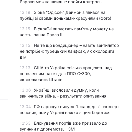
Європи можна швидше пройти контроль
13:19
Зірка "Одіссеї" Деймон з'явився на
публіці зі своїми доньками-красунями (фото)
13:15
В Україні випустять пам’ятну монету на
честь Іоанна Павла II
13:15
Не те що кондиціонер – навіть вентилятор
не потрібен: турецький лайфхак, як охолодити
дім
13:13
США та Україна спільно працюють над
оновленням ракет для ППО С-300, –
експолковник Штатів
13:06
Українці висловили думку, коли
закінчиться війна, - результати опитування
13:04
РФ нарощує випуск "Іскандерів": експерт
пояснив, чому Україні важко з цим боротися
12:53
Блокування портів вже призвело до
зупинки підприємств, - ЗМІ