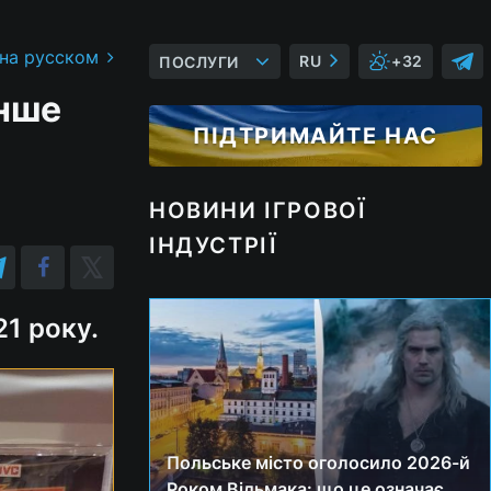
 на русском
RU
+32
ПОСЛУГИ
енше
ПІДТРИМАЙТЕ НАС
НОВИНИ ІГРОВОЇ
ІНДУСТРІЇ
21 року.
Польське місто оголосило 2026-й
Роком Відьмака: що це означає