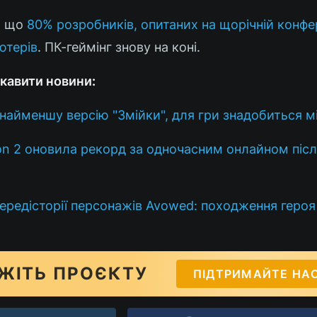
, що
80% розробників, опитаних на щорічній конфе
ютерів
. ПК-геймінг знову на коні.
кавити новини:
найменшу версію "Змійки", для гри знадобиться м
n 2 оновила рекорд за одночасним онлайном післ
передісторії персонажів Avowed: походження героя
ЖІТЬ ПРОЄКТУ
ПІДТРИМАЙТЕ НА