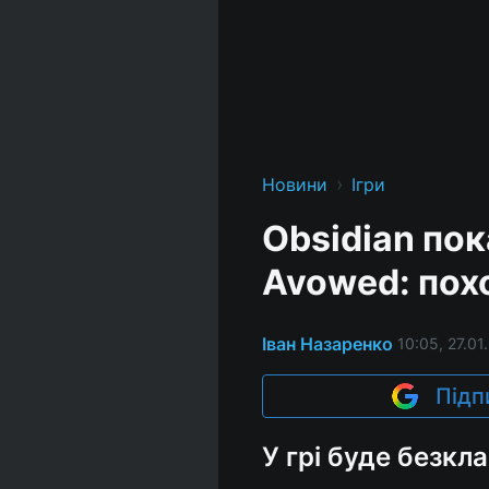
›
Новини
Ігри
Obsidian пок
Avowed: пох
Іван Назаренко
10:05, 27.01
Підп
У грі буде безкл