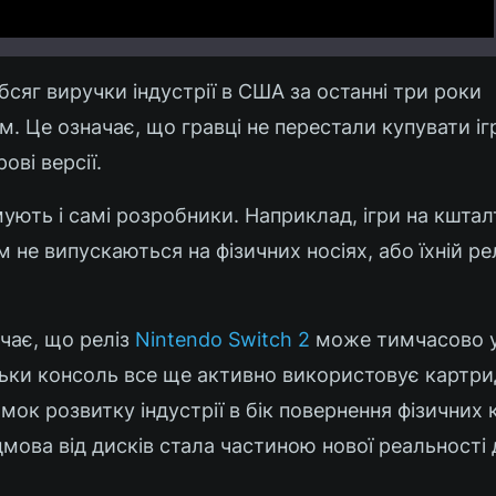
бсяг виручки індустрії в США за останні три роки
. Це означає, що гравці не перестали купувати іг
ві версії.
ують і самі розробники. Наприклад, ігри на кшта
 не випускаються на фізичних носіях, або їхній ре
чає, що реліз
Nintendo Switch 2
може тимчасово у
ільки консоль все ще активно використовує картри
мок розвитку індустрії в бік повернення фізичних 
дмова від дисків стала частиною нової реальності 