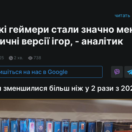
читать
і геймери стали значно м
чні версії ігор, - аналітик
.25
2 хв.
738
ишіться на нас в Google
 зменшилися більш ніж у 2 рази з 20