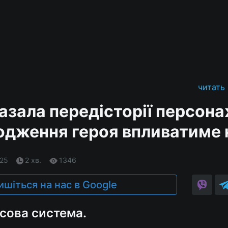
читать
азала передісторії персона
одження героя впливатиме 
.25
2 хв.
1346
ишіться на нас в Google
асова система.