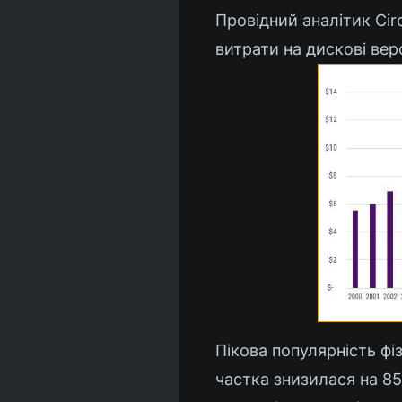
Провідний аналітик Ci
витрати на дискові верс
Пікова популярність фі
частка знизилася на 8