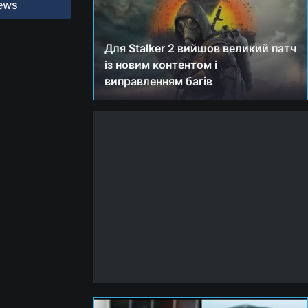
ews
Для Stalker 2 вийшов великий патч
із новим контентом і
виправленням багів