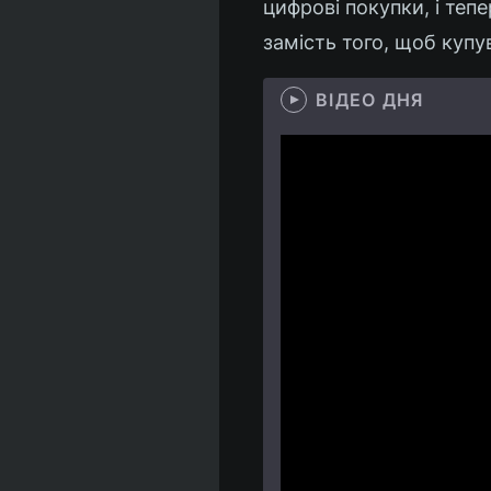
цифрові покупки, і теп
замість того, щоб купув
ВІДЕО ДНЯ