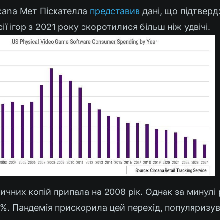
rcana Мет Піскателла
представив
дані, що підтверд
ії ігор з 2021 року скоротилися більш ніж удвічі.
зичних копій припала на 2008 рік. Однак за минулі 
5%. Пандемія прискорила цей перехід, популяризу