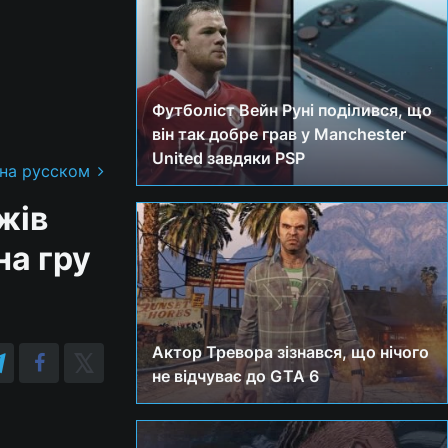
Футболіст Вейн Руні поділився, що
він так добре грав у Manchester
United завдяки PSP
 на русском
жів
на гру
Актор Тревора зізнався, що нічого
не відчуває до GTA 6