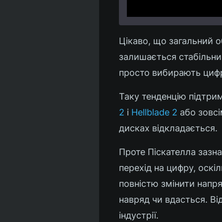
Цікаво, що загальний о
залишається стабільним
просто вибирають цифро
Таку тенденцію підтрим
2
і
Hellblade 2
або зовсім
дисках відкладається.
Проте Піскателла зазна
перехід на цифру, оск
повністю змінити напря
навряд чи вдасться. Ві
індустрії.