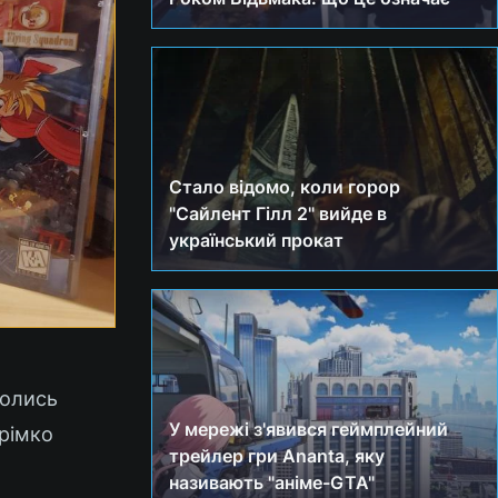
Стало відомо, коли горор
"Сайлент Гілл 2" вийде в
український прокат
колись
У мережі з'явився геймплейний
трімко
трейлер гри Ananta, яку
називають "аніме-GTA"