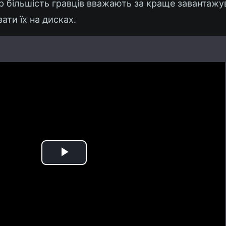
ер більшість гравців вважають за краще завантажу
ати їх на дисках.
Play
Video