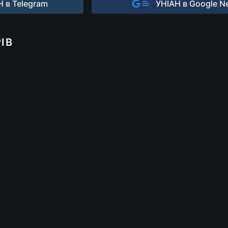
 в Telegram
УНІАН в Google N
ІВ