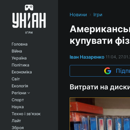
›
Новини
Ігри
Американськ
ІГРИ
купувати фізи
Головна
Війна
Іван Назаренко
11:04, 27.01
Україна
Політика
Підп
Економіка
Світ
Витрати на диски
Екологія
Регіони
Спорт
Наука
Техно і зв'язок
Лайт
Зброя