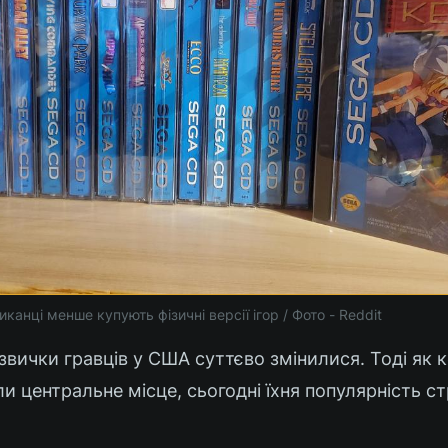
канці менше купують фізичні версії ігор / Фото - Reddit
в звички гравців у США суттєво змінилися. Тоді як 
и центральне місце, сьогодні їхня популярність с