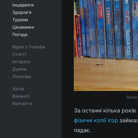
Інциденти
Здоров'я
Туризм
Цікавинки
Погода
Відео з Youtube
Статті
Інтерв'ю
Думки
Лонгріди
Архів
Вакансії
Амери
Контакти
За останні кілька рокі
фізичні копії ігор
займал
падає.