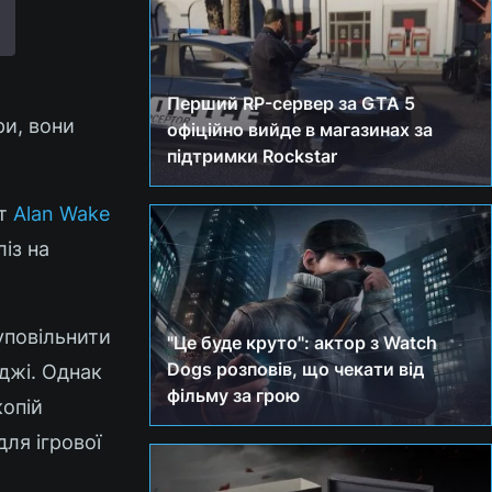
Перший RP-сервер за GTA 5
ри, вони
офіційно вийде в магазинах за
підтримки Rockstar
лт
Alan Wake
ліз на
повільнити
"Це буде круто": актор з Watch
Dogs розповів, що чекати від
джі. Однак
фільму за грою
копій
для ігрової