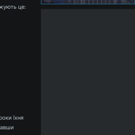
жують це:
роки їхня
вавши