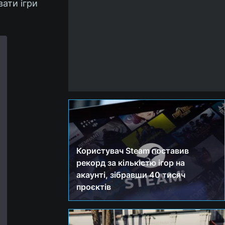
вати ігри
Користувач Steam поставив
рекорд за кількістю ігор на
акаунті, зібравши 40 тисяч
проєктів