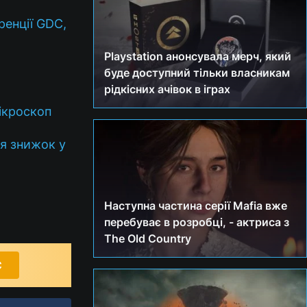
ренції GDC,
Playstation анонсувала мерч, який
буде доступний тільки власникам
рідкісних ачівок в іграх
ікроскоп
я знижок у
Наступна частина серії Mafia вже
перебуває в розробці, - актриса з
The Old Country
С