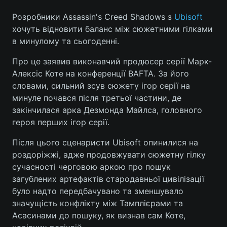
Розробники Assassin's Creed Shadows з
Ubisoft
хочуть відновити баланс між сюжетними гілками
в минулому та сьогоденні.
Про це заявив виконавчий продюсер серії Марк-
Алексіс Коте на конференції BAFTA. За його
словами, сильний зсув сюжету ігор серії на
минуле почався після третьої частини, де
закінчилася арка Дезмонда Майлса, головного
героя перших ігор серії.
Після цього сценаристи Ubisoft опинилися на
роздоріжжі, адже продовжувати сюжетну гілку
сучасності черговою аркою про пошук
загублених артефактів стародавньої цивілізації
було надто передбачувано та зменшувало
значущість конфлікту між Тамплієрами та
Асасинами до пошуку, як визнав сам Коте,