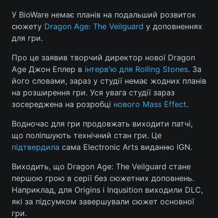
У BioWare немає планів на подальший розвиток
сюжету
Dragon Age: The Veilguard
у доповненнях
для гри.
Головна
Війна
Про це заявив творчий директор нової Dragon
Україна
Політика
Age Джон Еплер в
інтерв'ю для Rolling Stones
. За
його словами, зараз у студії немає жодних планів
Економіка
Світ
на розширення гри. Уся увага студії зараз
зосереджена на розробці
нового Mass Effect
.
Спорт
Наука
Водночас для гри продовжать виходити патчі,
Техно і зв'язок
Лайт
що поліпшують технічний стан гри. Це
підтвердила
сама Electronic Arts виданню IGN.
Зброя
Інциденти
Виходить, що Dragon Age: The Veilguard стане
Здоров'я
Туризм
першою грою в серії без сюжетних доповнень.
Наприклад, для Origins і Inqusition виходили DLC,
Цікавинки
Погода
які за підсумком завершували сюжет основної
гри.
Екологія
Регіони