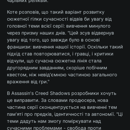
чарівних реліквій.
Коте розповів, що такий варіант розвитку
сюжетної гілки сучасності відвів би увагу від
головної теми всієї серії: вивчення минулого
через призму наших днів. "Цей зсув відвернув
увагу від того, що завжди було в основі
франшизи: вивчення нашої історії. Оскільки такий
підхід став повторюватися, і гравці, і критики
відчули, що сучасна сюжетна лінія стала
другорядним завданням, скоріше побічним
квестом, ніж невід'ємною частиною загального
враження від гри."
В Assassin's Creed Shadows розробники хочуть
це виправити. За словами продюсера, нова
частина серії сконцентрується на вивченні тем
пам'яті про предків, ідентичності та автономії. "Ці
теми дадуть нам змогу поміркувати над
сучасними проблемами - свобода проти