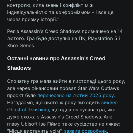
контролю, сила знань і конфлікт між
індивідуальністю та конформізмом - і все це
через призму історії."
Реліз Assassin's Creed Shadows призначено на 14
лютого. Гра буде доступна на ПК, Playstation 5 і
Xbox Series.
Останні новини про Assassin's Creed
Shadows
Спочатку гра мала вийти в листопаді цього року,
але через фінансовий провал Star Wars Outlaws
проєкт було
перенесено на лютий 2025 року
.
Нагадаємо, що цього ж року виходить
сиквел
Ghost of Tsushima
, ще одна очікувана гра, яка
дуже схожа з Assassin's Creed Shadows. Але
главу Ubisoft Іва Гіймо таке сусідство не лякає:
"Місця вистачить усім",
заявив розробник
.