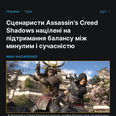
›
Новини
Ігри
рус
Сценаристи Assassin's Creed
Shadows націлені на
підтримання балансу між
минулим і сучасністю
ІВАН НАЗАРЕНКО
В Assassin's Creed Shadows хочуть знайти баланс між сюжетними