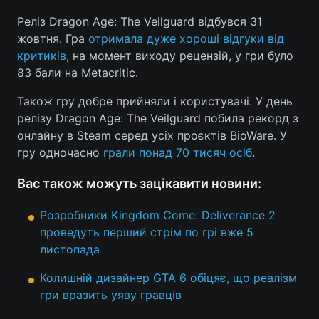
Реліз Dragon Age: The Veilguard відбувся 31
Лонгріди
жовтня. Гра
отримала дуже хороші відгуки від
критиків
, на момент виходу рецензій, у гри було
Відео з Youtube
Статті
83 бали на Metacritic.
Інтерв'ю
Думки
Також гру добре прийняли і користувачі. У день
релізу Dragon Age: The Veilguard побила рекорд з
Архів
Вакансії
онлайну в Steam серед усіх проєктів BioWare. У
гру одночасно
грали понад 70 тисяч осіб
.
Контакти
Вас також можуть зацікавити новини:
Послуги
Розробники Kingdom Come: Deliverance 2
проведуть перший стрім по грі вже 5
листопада
Колишній дизайнер GTA 6 обіцяє, що реалізм
гри вразить уяву гравців