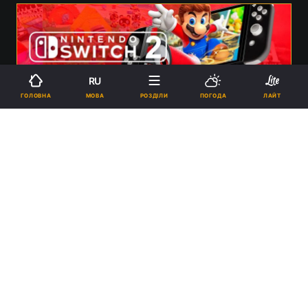
RU
МОВА
ГОЛОВНА
РОЗДІЛИ
ПОГОДА
ЛАЙТ
Nintendo Switch 2 вийде в березні-квітні 2025 року / фото Vandal
13:25, 27.09.2024
2 хв.
5555
Оригінальна Switch вийшла ще навесні 2017
року. Зараз це найдовгоживуча консоль у
лінійці компанії.
Реклама