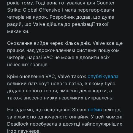
років тому. Тоді вона готувалася для Counter
Strike: Global Offensive і мала перетворювати
Лонгріди
читерів на курок. Розробник додав, що дуже
радий, що Valve дійшла до реалізації такої
Відео з Youtube
Статті
механіки.
Інтерв'ю
Думки
Оновлення вийде через кілька днів. Valve все ще
працює над удосконаленням системи пошуком
Архів
Вакансії
читерів, наразі VAC не може відловити всіх
нечесних гравців.
Контакти
Крім оновлення VAC, Valve також
опублікувала
Послуги
великий патчноут нового патча, в якому було
додано нового героя, змінено деякі карти, а
також внесено низку невеликих виправлень.
Нагадаємо, що нещодавно Steam
побив
рекорд
за кількістю одночасного онлайну. У цей момент
Deadlock перебувала в десятці найпопулярніших
ігор лаунчера.