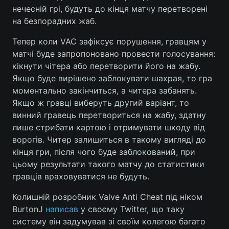
нечесній грі, будуть до кінця матчу перетворені
на безпорадних жаб.
Тепер коли VAC зафіксує порушення, гравцям у
Головна
Війна
матчі буде запропоновано провести голосування:
кікнути чітера або перетворити його на жабу.
Україна
Політика
Якщо буде вирішено заблокувати шахрая, то гра
Економіка
Світ
моментально закінчиться, а читера забанять.
Якщо ж гравці виберуть другий варіант, то
Спорт
Наука
винний гравець перетвориться на жабу, здатну
лише стрибати картою і отримувати шкоду від
Техно і зв'язок
Лайт
ворогів. Читер залишиться в такому вигляді до
кінця гри, після чого буде заблокований, при
Зброя
Інциденти
цьому результати такого матчу до статистики
гравців враховуватися не будуть.
Здоров'я
Туризм
Колишній розробник Valve Anti Cheat під ніком
Цікавинки
Погода
BurtonJ
написав
у своєму Twitter, що таку
систему він задумував зі своїм колегою багато
Екологія
Регіони