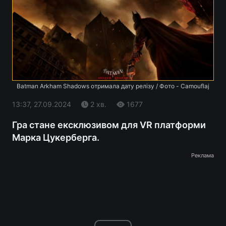
Batman Arkham Shadows отримала дату релізу / Фото - Camouflaj
13:37, 27.09.2024
2 хв.
1677
Гра стане ексклюзивом для VR платформи
Марка Цукерберга.
Реклама