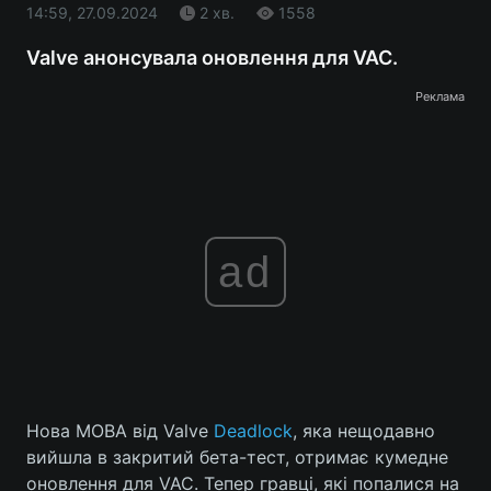
14:59, 27.09.2024
2 хв.
1558
Valve анонсувала оновлення для VAC.
Реклама
ad
Нова MOBA від Valve
Deadlock
, яка нещодавно
вийшла в закритий бета-тест, отримає кумедне
оновлення для VAC. Тепер гравці, які попалися на