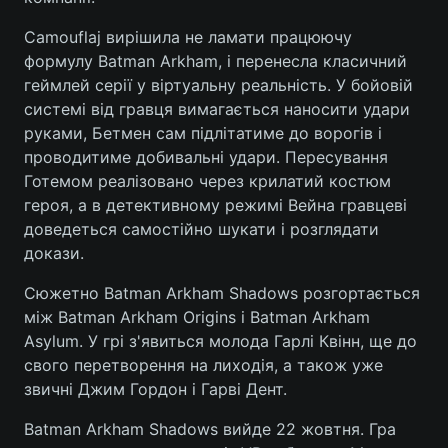
Camouflaj вирішила не ламати працюючу
формулу Batman Arkham, і перенесла класичний
геймлей серії у віртуальну реальність. У бойовій
системі від гравця вимагається наносити удари
руками, Бетмен сам підлітатиме до ворогів і
проводитиме добивальні удари. Пересування
Готемом реалізовано через крилатий костюм
героя, а в детективному режимі Вейна гравцеві
доведеться самостійно шукати і розглядати
докази.
Сюжетно Batman Arkham Shadows розгортається
між Batman Arkham Origins і Batman Arkham
Asylum. У грі з'явиться молода Гарлі Квінн, ще до
свого перетворення на лиходія, а також уже
звичні Джим Гордон і Гарві Дент.
Batman Arkham Shadows вийде 22 жовтня. Гра