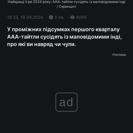
Найкращі ігри 2024 року: ААА-тайтли сусідять із маловідомими інді
/ Скриншот
18:23, 19.04.2024
3 хв.
4099
У проміжних підсумках першого кварталу
ААА-тайтли cусідять із маловідомими інді,
про які ви навряд чи чули.
Реклама
ad