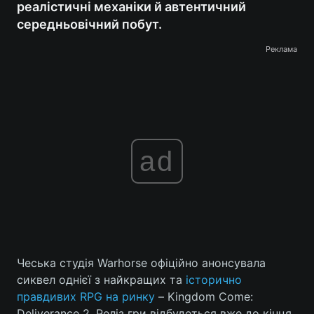
реалістичні механіки й автентичний
середньовічний побут.
Реклама
ad
Чеська студія Warhorse офіційно анонсувала
сиквел однієї з найкращих та
історично
правдивих RPG на ринку
– Kingdom Come:
Deliverance 2. Реліз гри відбудеться вже до кінця