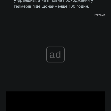
у франшизі, а на її повне проходження у
геймерів піде щонайменше 100 годин.
Реклама
ad