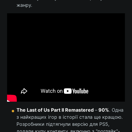
жанру.
The Last of Us Part II Remastered
–
90%
. Одна
з найкращих ігор в історії стала ще кращою.
Розробники підтягнули версію для PS5,
додали купу контенту, включно з "роглайк"-