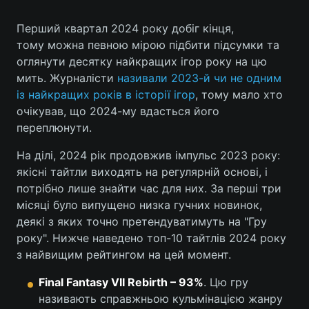
Перший квартал 2024 року добіг кінця,
тому можна певною мірою підбити підсумки та
Головна
Війна
оглянути десятку найкращих ігор року на цю
мить. Журналісти
називали 2023-й чи не одним
Україна
Політика
із найкращих років в історії ігор
, тому мало хто
очікував, що 2024-му вдасться його
Економіка
Світ
переплюнути.
Спорт
Наука
На ділі, 2024 рік продовжив імпульс 2023 року:
якісні тайтли виходять на регулярній основі, і
Техно і зв'язок
Лайт
потрібно лише знайти час для них. За перші три
місяці було випущено низка гучних новинок,
Зброя
Інциденти
деякі з яких точно претендуватимуть на "Гру
року". Нижче наведено топ-10 тайтлів 2024 року
Здоров'я
Туризм
з найвищим рейтингом на цей момент.
Цікавинки
Погода
Final Fantasy VII Rebirth – 93%
. Цю гру
називають справжньою кульмінацією жанру
Екологія
Регіони