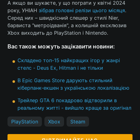
А якщо ви шукаєте, у що пограти у квітні 2024
року, УНІАН
зібрав головні релізи цього місяця
.
Серед них – швидкісний слешер у стилі Nier,
барвиста "метроідванія", а колишній ексклюзив
Xbox виходить до PlayStation і Nintendo.
Вас також можуть зацікавити новини:
Складено топ-15 найкращих ігор у жанрі
стелс - Deus Ex, Hitman і не тільки
В Epic Games Store дарують стильний
кіберпанк-екшен з українською локалізацією
Трейлер GTA 6 покадрово відтворили в
реальному житті - вийшло краще за оригінал
PlayStation
Xbox
Steam