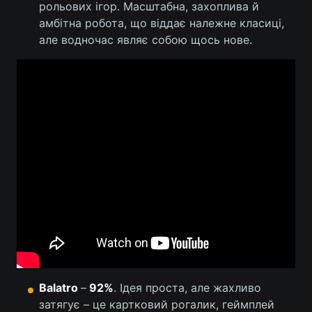
рольових ігор. Масштабна, захоплива й
амбітна робота, що віддає належне класиці,
Лонгріди
але водночас являє собою щось нове.
Відео з Youtube
Статті
Інтерв'ю
Думки
Архів
Вакансії
Контакти
Послуги
Balatro
–
92%
. Ідея проста, але жахливо
затягує – це картковий рогалик, геймплей