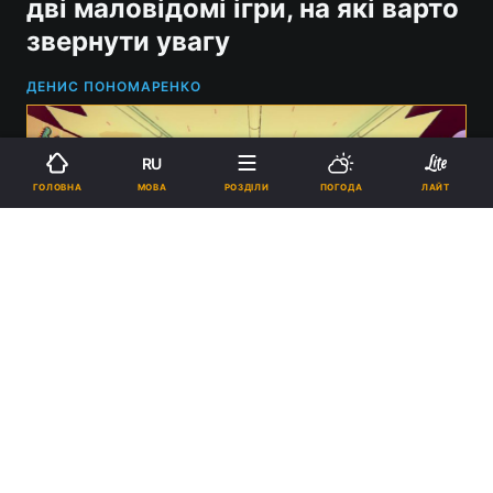
дві маловідомі ігри, на які варто
звернути увагу
ДЕНИС ПОНОМАРЕНКО
RU
МОВА
ГОЛОВНА
РОЗДІЛИ
ПОГОДА
ЛАЙТ
Epic Games Store дарує дві гри: The Big Con і Town of Salem 2 / фото
Mighty Yell
19:20, 18.04.2024
2 хв.
1944
Роздача триватиме до вечора 25 квітня.
Реклама