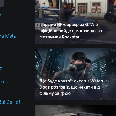
я
Перший RP-сервер за GTA 5
офіційно вийде в магазинах за
ка Metal
підтримки Rockstar
P
"Це буде круто": актор з Watch
е не
Dogs розповів, що чекати від
фільму за грою
і Call of