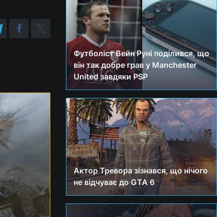
Футболіст Вейн Руні поділився, що
він так добре грав у Manchester
United завдяки PSP
Актор Тревора зізнався, що нічого
не відчуває до GTA 6