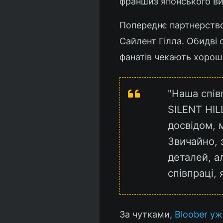
франшиз японського ви
Попереднє партнерство
Сайлент Гілла. Обидві 
фанатів чекають хорош
"Наша спів
SILENT HIL
досвідом, 
Звичайно, 
деталей, а
співпраці, я
За чутками,
Bloober уж