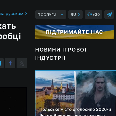
 на русском
RU
+20
ПОСЛУГИ
жать
ПІДТРИМАЙТЕ НАС
робці
НОВИНИ ІГРОВОЇ
ІНДУСТРІЇ
Польське місто оголосило 2026-й
Роком Відьмака: що це означає