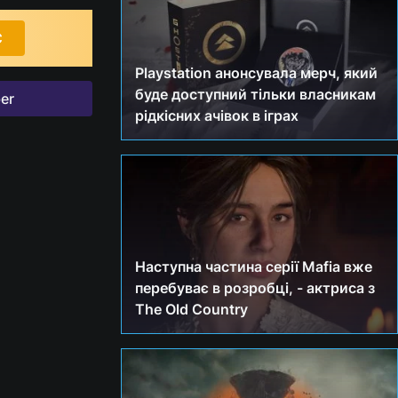
С
Playstation анонсувала мерч, який
буде доступний тільки власникам
er
рідкісних ачівок в іграх
Наступна частина серії Mafia вже
перебуває в розробці, - актриса з
The Old Country