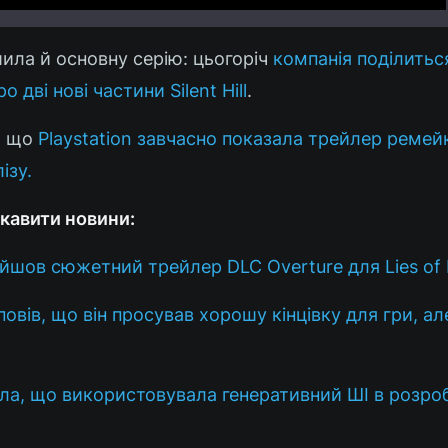
ила й основну серію: цьогоріч
компанія поділитьс
дві нові частини Silent Hill
.
, що
Playstation завчасно показала трейлер ремей
ізу.
кавити новини:
вийшов сюжетний трейлер DLC Overture для Lies of 
повів, що він просував хорошу кінцівку для гри, ал
ила, що використовувала генеративний ШІ в розробц