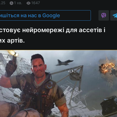
.25
1 хв.
1647
ишіться на нас в Google
товує нейромережі для ассетів і
х артів.