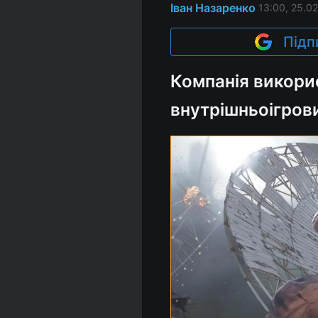
Іван Назаренко
13:00, 25.02
Підп
Компанія викорис
внутрішньоігрови