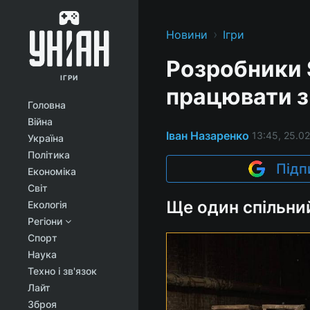
›
Новини
Ігри
Розробники S
ІГРИ
працювати з 
Головна
Війна
Іван Назаренко
13:45, 25.02
Україна
Політика
Підп
Економіка
Світ
Ще один спільни
Екологія
Регіони
Спорт
Наука
Техно і зв'язок
Лайт
Зброя