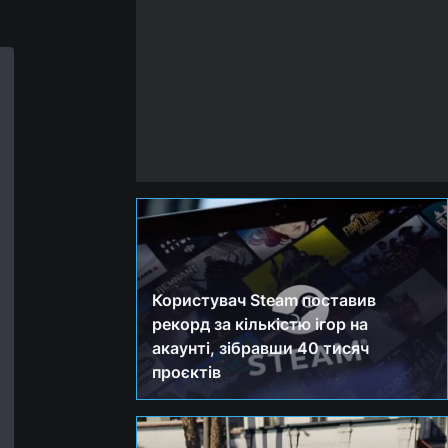
Користувач Steam поставив
рекорд за кількістю ігор на
акаунті, зібравши 40 тисяч
проєктів