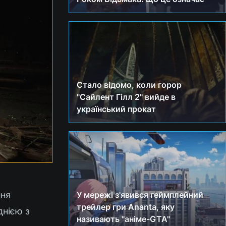
Стало відомо, коли горор
"Сайлент Гілл 2" вийде в
український прокат
ння
У мережі з'явився геймплейний
трейлер гри Ananta, яку
днією з
називають "аніме-GTA"