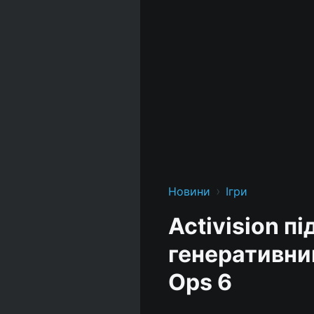
›
Новини
Ігри
Activision п
генеративний
Ops 6