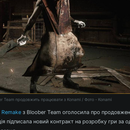
er Team продовжить працювати з Konami / Фото - Konami
l 2 Remake
з Bloober Team оголосила про продовже
удія підписала новий контракт на розробку гри за о