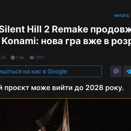
читать
ilent Hill 2 Remake продов
Konami: нова гра вже в роз
.25
1 хв.
1251
ишіться на нас в Google
й проєкт може вийти до 2028 року.