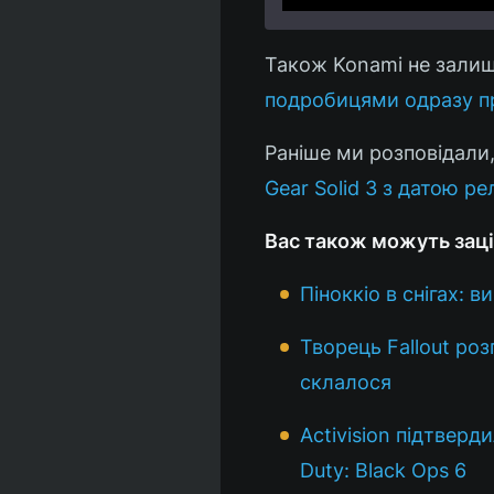
Також Konami не залиш
подробицями одразу про 
Раніше ми розповідали
Gear Solid 3 з датою рел
Вас також можуть заці
Піноккіо в снігах: 
Творець Fallout роз
склалося
Activision підтверд
Duty: Black Ops 6