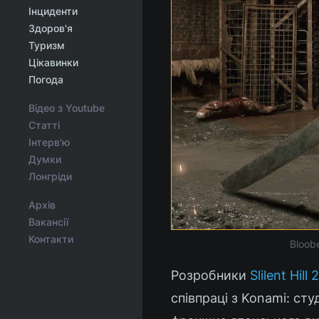
Інциденти
Здоров'я
Туризм
Цікавинки
Погода
Відео з Youtube
Статті
Інтерв'ю
Думки
Лонгріди
Архів
Вакансії
Контакти
Bloob
Розробники
Slilent Hil
співпраці з Konami: ст