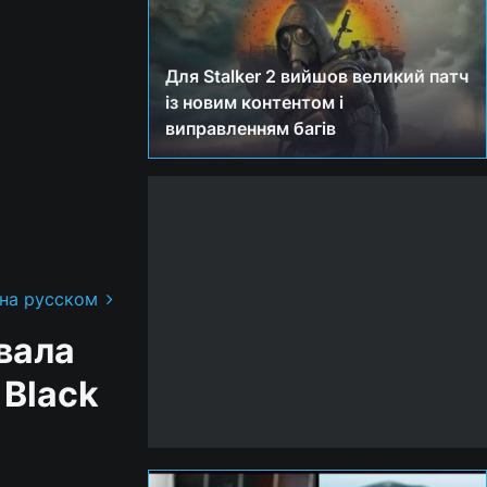
Для Stalker 2 вийшов великий патч
із новим контентом і
виправленням багів
 на русском
вала
 Black