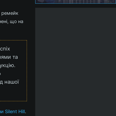
в ремейк
ені, що на
спіх
нями та
укцію.
о
ід нашої
Silent Hill
.