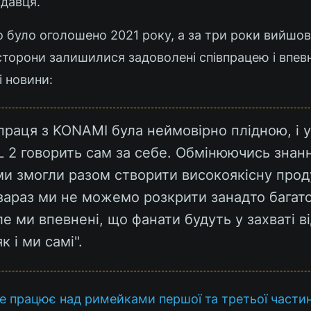
давця.
 було оголошено 2021 року, а за три роки вийшо
сторони залишилися задоволені співпрацею і впевн
і новини:
праця з KONAMI була неймовірно плідною, і у
L 2 говорить сам за себе. Обмінюючись знан
ми змогли разом створити високоякісну прод
зараз ми не можемо розкрити занадто багат
ле ми впевнені, що фанати будуть у захваті в
к і ми самі".
е працює над римейками першої та третьої частини 