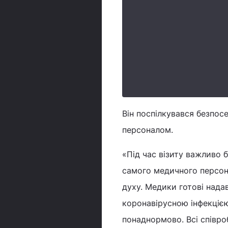
Він поспілкувався безпо
персоналом.
«Під час візиту важливо б
самого медичного персона
духу. Медики готові нада
коронавірусною інфекцією
понаднормово. Всі співро