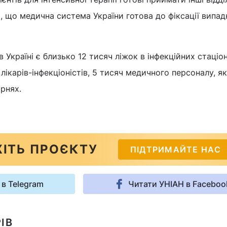
, що медична система України готова до фіксації випад
в Україні є близько 12 тисяч ліжок в інфекційних стаціо
і лікарів-інфекціоністів, 5 тисяч медичного персоналу, я
арнях.
ІТЬ ПРОЄКТУ
ПІДТРИМАЙТЕ НАС
 в Telegram
Читати УНІАН в Faceboo
ІВ