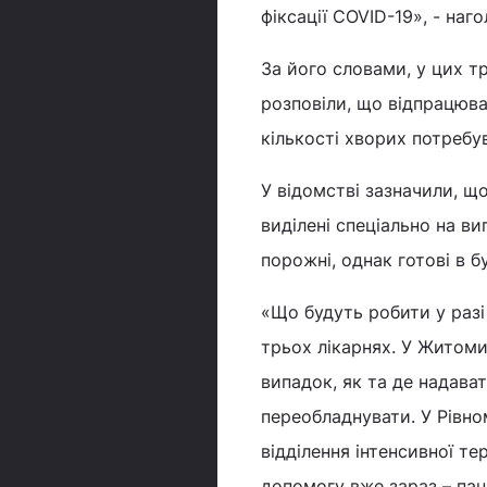
фіксації COVID-19», - наг
За його словами, у цих т
розповіли, що відпрацюва
кількості хворих потребув
У відомстві зазначили, що
виділені спеціально на в
порожні, однак готові в б
«Що будуть робити у разі
трьох лікарнях. У Житомир
випадок, як та де надават
переобладнувати. У Рівно
відділення інтенсивної те
допомогу вже зараз – паці