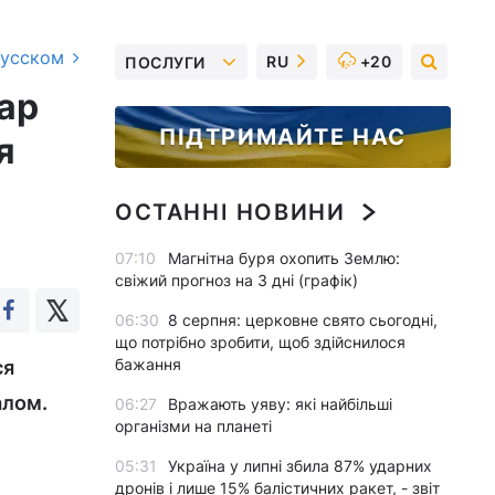
русском
RU
+20
ПОСЛУГИ
кар
ПІДТРИМАЙТЕ НАС
я
ОСТАННІ НОВИНИ
07:10
Магнітна буря охопить Землю:
свіжий прогноз на 3 дні (графік)
06:30
8 серпня: церковне свято сьогодні,
що потрібно зробити, щоб здійснилося
бажання
ся
алом.
06:27
Вражають уяву: які найбільші
організми на планеті
05:31
Україна у липні збила 87% ударних
дронів і лише 15% балістичних ракет, - звіт