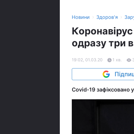
›
›
Новини
Здоров'я
Зар
Коронавірус 
одразу три 
19:02, 01.03.20
1 хв.
Підпиш
Covid-19 зафіксовано у