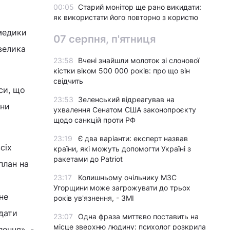
00:05
Старий монітор ще рано викидати:
як використати його повторно з користю
 медики
07 серпня, п'ятниця
велика
23:58
Вчені знайшли молоток зі слонової
кістки віком 500 000 років: про що він
свідчить
си, що
23:53
Зеленський відреагував на
они
ухвалення Сенатом США законопроєкту
щодо санкцій проти РФ
23:19
Є два варіанти: експерт назвав
сіх
країни, які можуть допомогти Україні з
ракетами до Patriot
план на
23:17
Колишньому очільнику МЗС
Угорщини може загрожувати до трьох
не
років ув'язнення, - ЗМІ
адати
23:07
Одна фраза миттєво поставить на
місце зверхню людину: психолог розкрила
лення», -