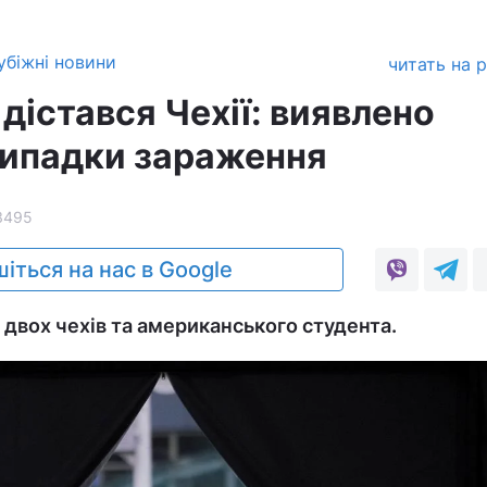
убіжні новини
читать на 
дістався Чехії: виявлено
випадки зараження
3495
іться на нас в Google
 двох чехів та американського студента.