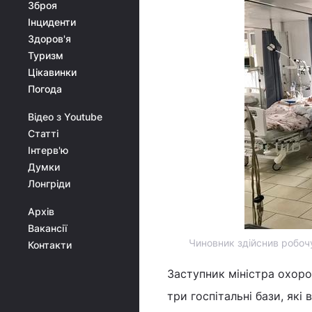
Зброя
Інциденти
Здоров'я
Туризм
Цікавинки
Погода
Відео з Youtube
Статті
Інтерв'ю
Думки
Лонгріди
Архів
Вакансії
Чиновник здійснив робочу
Контакти
Заступник міністра охорон
три госпітальні бази, які