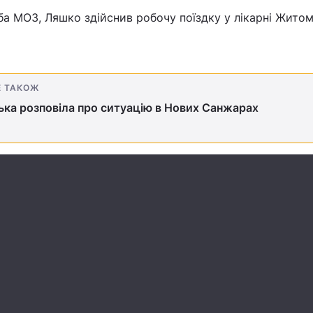
а МОЗ, Ляшко здійснив робочу поїздку у лікарні Житом
Е ТАКОЖ
ка розповіла про ситуацію в Нових Санжарах