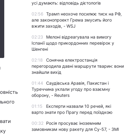
усі думають: відповідь дієтологів
02:56
Трамп неохоче посилює тиск на РФ,
але законопроект Грема змусить його
вжити заходів, - WSJ
02:23
Мелоні відреагувала на вимогу
Іспанії щодо прикордонних перевірок у
Шенгені
02:18
Сонячна електростанція
перегородила давні маршрути тварин: вони
м
знайшли вихід
01:44
Саудівська Аравія, Пакистан і
Туреччина уклали угоду про взаємну
товність
оборону, - Reuters
льного
01:15
Експерти назвали 10 речей, які
варто знати про Прагу перед поїздкою
ювати
00:32
Росія просуває іноземним
замовникам нову ракету для Су-57, - ЗМІ
дку