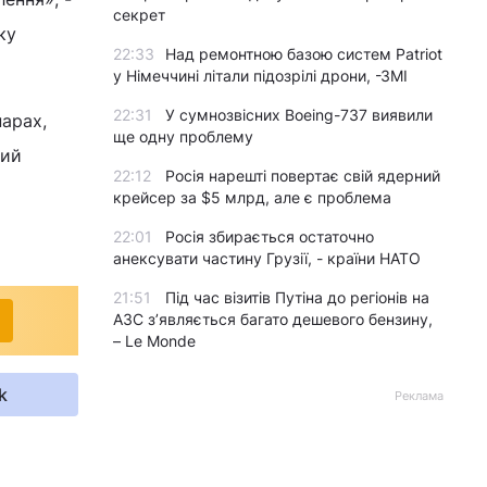
секрет
ку
22:33
Над ремонтною базою систем Patriot
у Німеччині літали підозрілі дрони, -ЗМІ
22:31
У сумнозвісних Boeing-737 виявили
нарах,
ще одну проблему
кий
22:12
Росія нарешті повертає свій ядерний
крейсер за $5 млрд, але є проблема
22:01
Росія збирається остаточно
анексувати частину Грузії, - країни НАТО
21:51
Під час візитів Путіна до регіонів на
АЗС з’являється багато дешевого бензину,
– Le Monde
k
Реклама