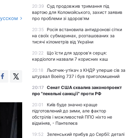
20:39
Суд продовжив тримання під
вартою для Коломойського, захист заявив
русском
про проблеми зі здоров'ям
20:35
Росія встановила антидронові сітки
на своїх субмаринах, розташованих за
тисячі кілометрів від України
20:22
Що їсти для здоров’я серця:
кардіологи назвали 7 корисних каш
20:18
Льотчик-утікач з КНДР уперше сів за
штурвал Boeing 737 і був приголомшений
20:17
Сенат США схвалив законопроект
про "пекельні санкції" проти РФ
20:01
Київ буде значно краще
підготовлений до зими, але фактор
обстрілів і можливостей ППО ніхто не
відміняв, - Пантелеєв
19:52
Зеленський прибув до Сербії: деталі