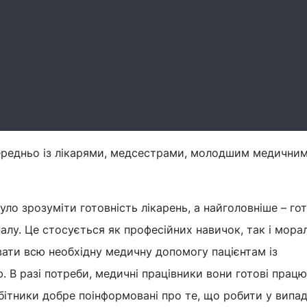
середньо із лікарями, медсестрами, молодшим медични
уло зрозуміти готовність лікарень, а найголовніше – го
лу. Це стосується як професійних навичок, так і мора
вати всю необхідну медичну допомогу пацієнтам із
. В разі потреби, медичні працівники вони готові прац
бітники добре поінформовані про те, що робити у випа