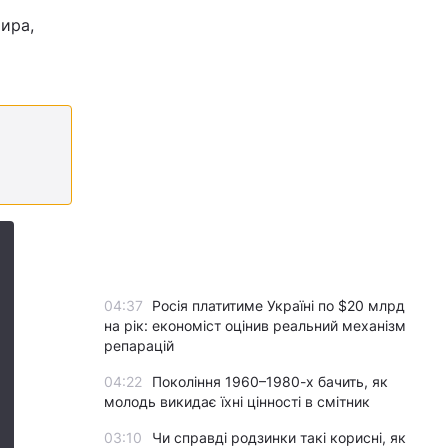
ира,
04:37
Росія платитиме Україні по $20 млрд
на рік: економіст оцінив реальний механізм
репарацій
04:22
Покоління 1960–1980-х бачить, як
молодь викидає їхні цінності в смітник
03:10
Чи справді родзинки такі корисні, як