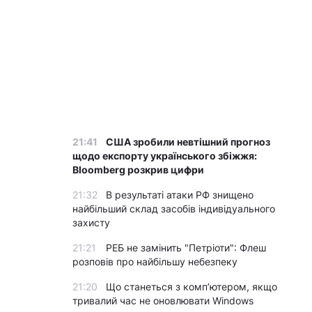
21:41
США зробили невтішний прогноз
щодо експорту українського збіжжя:
Bloomberg розкрив цифри
21:32
В результаті атаки РФ знищено
найбільший склад засобів індивідуального
захисту
21:21
РЕБ не замінить "Петріоти": Флеш
розповів про найбільшу небезпеку
21:20
Що станеться з комп’ютером, якщо
тривалий час не оновлювати Windows