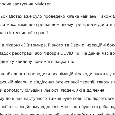
олосив заступник міністра.
рьох містах вже було проведено кілька навчань. Також
ли механізми ще при пандемічному грипі, коли досить 
ала інтенсивної терапії.
 в лікарнях Житомира, Рівного та Сарн є інфекційні бок
ипадок реєстрації або підозри COVID-19. На даний час в
удь-яку хвилину приймати пацієнтів.
 необхідності проводити реанімаційні заходи знають у в
ській лікарні є відділення інтенсивної терапії, також є 
и допомогу більшій кількості людей, які відділення
му до кінця наступного тижня буде повністю підготовле
рапії в інфекційному відділені. Але якщо буде потреба н
єнтів для інтенсивної терапії готові приймати інші відді