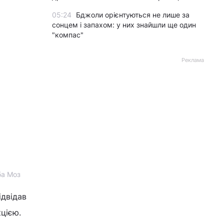
05:24
Бджоли орієнтуються не лише за
сонцем і запахом: у них знайшли ще один
"компас"
Реклама
ба Моз
ідвідав
кцією.