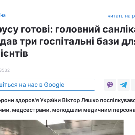
їна
читать на 
усу готові: головний санлі
ідав три госпітальні бази дл
ієнтів
3532
іться на нас в Google
орони здоров'я України Віктор Ляшко поспілкував
рями, медсестрами, молодшим медичним персон