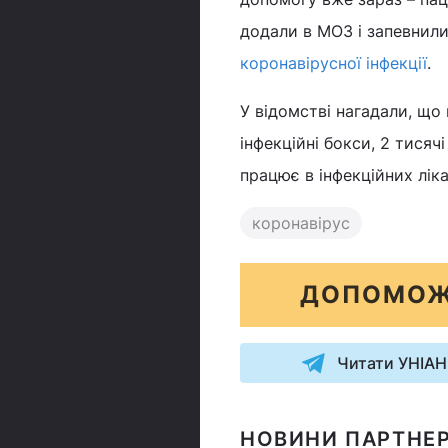
додали в МОЗ і запевнили
коронавірусної інфекції
.
У відомстві нагадали, що 
інфекційні бокси, 2 тисяч
працює в інфекційних лік
коронавірус
ДОПОМОЖ
Читати УНІАН
НОВИНИ ПАРТНЕР