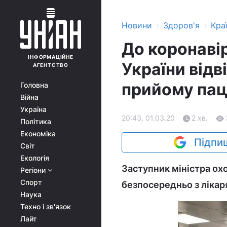
›
›
Новини
Здоров'я
Кра
До коронавір
ІНФОРМАЦІЙНЕ
України відв
АГЕНТСТВО
прийому пац
Головна
Війна
Україна
20:43, 01.03.20
2 хв.
Політика
Економіка
Підпиш
Світ
Екологія
Заступник міністра ох
Регіони
Спорт
безпосередньо з ліка
Наука
Техно і зв'язок
Лайт