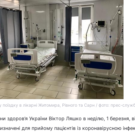
 поїздку в лікарні Житомира, Рівного та Сарн / фото: прес-служ
и здоров’я України Віктор Ляшко в неділю, 1 березня, в
 визначені для прийому пацієнтів із коронавірусною інфе