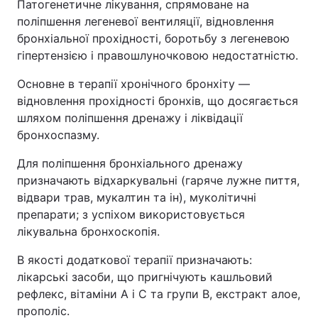
Патогенетичне лікування, спрямоване на
поліпшення легеневої вентиляції, відновлення
бронхіальної прохідності, боротьбу з легеневою
гіпертензією і правошлуночковою недостатністю.
Основне в терапії хронічного бронхіту —
відновлення прохідності бронхів, що досягається
шляхом поліпшення дренажу і ліквідації
бронхоспазму.
Для поліпшення бронхіального дренажу
призначають відхаркувальні (гаряче лужне пиття,
відвари трав, мукалтин та ін), муколітичні
препарати; з успіхом використовується
лікувальна бронхоскопія.
В якості додаткової терапії призначають:
лікарські засоби, що пригнічують кашльовий
рефлекс, вітаміни А і С та групи В, екстракт алое,
прополіс.