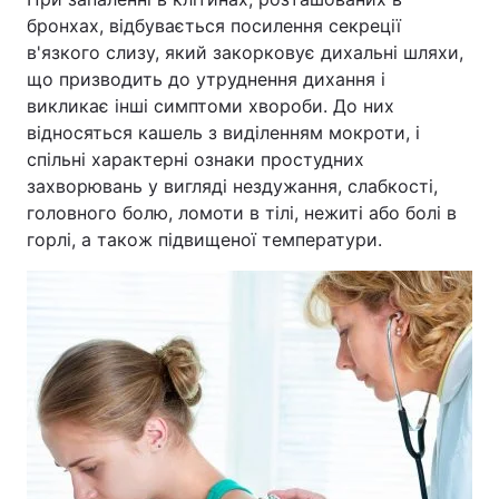
бронхах, відбувається посилення секреції
Тема оформлення
в'язкого слизу, який закорковує дихальні шляхи,
що призводить до утруднення дихання і
викликає інші симптоми хвороби. До них
відносяться кашель з виділенням мокроти, і
спільні характерні ознаки простудних
захворювань у вигляді нездужання, слабкості,
головного болю, ломоти в тілі, нежиті або болі в
горлі, а також підвищеної температури.