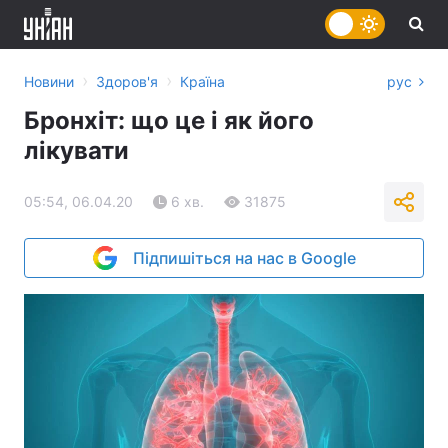
›
›
Новини
Здоров'я
Країна
рус
Бронхіт: що це і як його
лікувати
05:54, 06.04.20
6 хв.
31875
Підпишіться на нас в Google