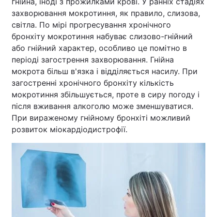
гнійна, іноді з прожилками крові. У ранніх стадіях
захворювання мокротиння, як правило, слизова,
світла. По мірі прогресування хронічного
бронхіту мокротиння набуває слизово-гнійний
або гнійний характер, особливо це помітно в
періоді загострення захворювання. Гнійна
мокрота більш в'язка і відділяється насилу. При
загостренні хронічного бронхіту кількість
мокротиння збільшується, проте в сиру погоду і
після вживання алкоголю може зменшуватися.
При вираженому гнійному бронхіті можливий
розвиток міокардіодистрофії.