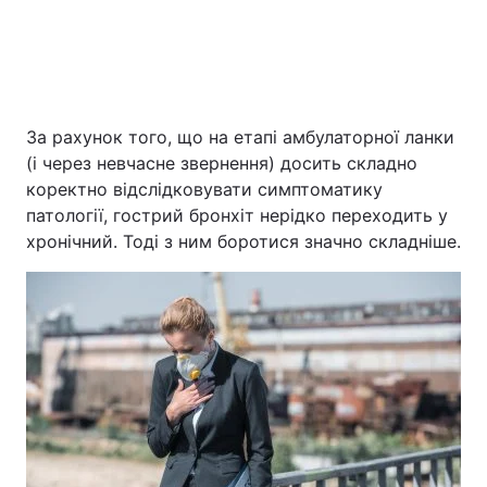
За рахунок того, що на етапі амбулаторної ланки
(і через невчасне звернення) досить складно
коректно відслідковувати симптоматику
патології, гострий бронхіт нерідко переходить у
хронічний. Тоді з ним боротися значно складніше.