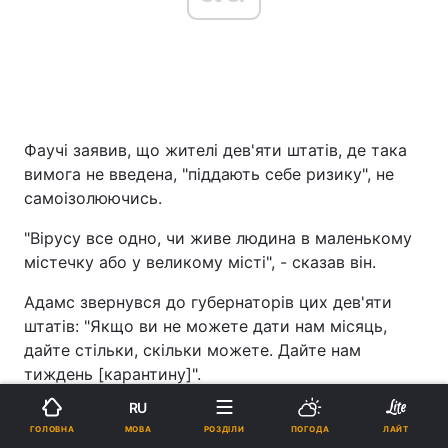
Фаучі заявив, що жителі дев'яти штатів, де така
вимога не введена, "піддають себе ризику", не
самоізолюючись.
"Вірусу все одно, чи живе людина в маленькому
містечку або у великому місті", - сказав він.
Адамс звернувся до губернаторів цих дев'яти
штатів: "Якщо ви не можете дати нам місяць,
дайте стільки, скільки можете. Дайте нам
тиждень [карантину]".
RU
ЧИТАЙТЕ ТАКОЖ
МОВА
ГОЛОВНА
РОЗДІЛИ
ПОГОДА
ЛАЙТ