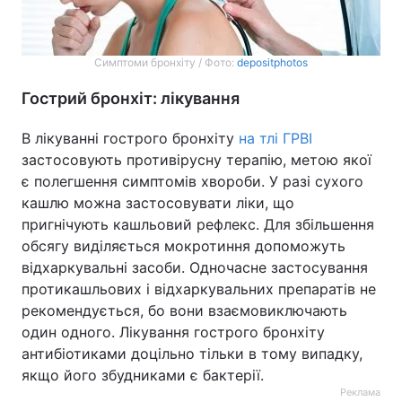
Симптоми бронхіту / Фото:
depositphotos
Гострий бронхіт: лікування
В лікуванні гострого бронхіту
на тлі ГРВІ
застосовують противірусну терапію, метою якої
є полегшення симптомів хвороби. У разі сухого
кашлю можна застосовувати ліки, що
пригнічують кашльовий рефлекс. Для збільшення
обсягу виділяється мокротиння допоможуть
відхаркувальні засоби. Одночасне застосування
протикашльових і відхаркувальних препаратів не
рекомендується, бо вони взаємовиключають
один одного. Лікування гострого бронхіту
антибіотиками доцільно тільки в тому випадку,
якщо його збудниками є бактерії.
Реклама