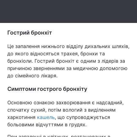
Лонгріди
Відео з Youtube
Статті
Гострий бронхіт
Інтерв'ю
Думки
Це запалення нижнього відділу дихальних шляхів,
до якого відносяться трахея, бронхи та
Архів
Вакансії
бронхіоли. Гострий бронхіт є одним з лідерів за
причиною зверненнями за медичною допомогою
Контакти
до сімейного лікаря.
Послуги
Симптоми гострого бронхіту
Основною ознакою захворювання є надсадний,
спочатку сухий, потім вологий з виділенням
харкотиння
кашель
, що супроводжується
больовими відчуттями в грудях.
При запаленні в клітинах, розташованих в