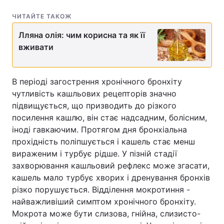
ЧИТАЙТЕ ТАКОЖ
Лляна олія: чим корисна та як її
вживати
В періоді загострення хронічного бронхіту
чутливість кашльових рецепторів значно
підвищується, що призводить до різкого
посилення кашлю, він стає надсадним, болісним,
іноді гавкаючим. Протягом дня бронхіальна
прохідність поліпшується і кашель стає менш
вираженим і турбує рідше. У пізній стадії
захворювання кашльовий рефлекс може згасати,
кашель мало турбує хворих і дренування бронхів
різко порушується. Відділення мокротиння -
найважливіший симптом хронічного бронхіту.
Мокрота може бути слизова, гнійна, слизисто-