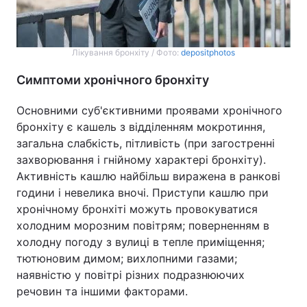
Лікування бронхіту / Фото:
depositphotos
Симптоми хронічного бронхіту
Основними суб'єктивними проявами хронічного
бронхіту є кашель з відділенням мокротиння,
загальна слабкість, пітливість (при загостренні
захворювання і гнійному характері бронхіту).
Активність кашлю найбільш виражена в ранкові
години і невелика вночі. Приступи кашлю при
хронічному бронхіті можуть провокуватися
холодним морозним повітрям; поверненням в
холодну погоду з вулиці в тепле приміщення;
тютюновим димом; вихлопними газами;
наявністю у повітрі різних подразнюючих
речовин та іншими факторами.