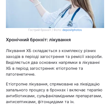
Гострий бронхіт / Фото:
depositphotos
Хронічний бронхіт: лікування
Лікування ХБ складається з комплексу різних
заходів в періоді загострення та ремісії хвороби.
Виділяється два основних напрямки в лікуванні
ХБ в період загострення: етіотропне та
патогенетичне.
Етіотропне лікування, спрямоване на ліквідацію
запального процесу в бронхах і включає терапію
антибіотиками, сульфаніламідними препаратами,
антисептиками, фітонцидами та ін.