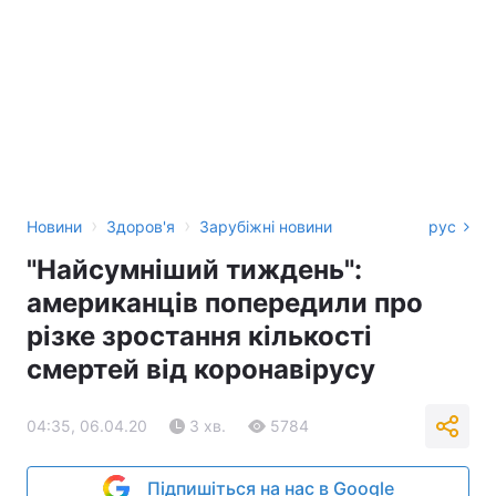
›
›
Новини
Здоров'я
Зарубіжні новини
рус
"Найсумніший тиждень":
американців попередили про
різке зростання кількості
смертей від коронавірусу
04:35, 06.04.20
3 хв.
5784
Підпишіться на нас в Google