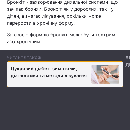
Бронхіт - захворювання дихальної системи, що
зачіпає бронхи. Бронхіт як у дорослих, так і у
дітей, вимагає лікування, оскільки може
перерости в хронічну форму.
Головна
Війна
За своєю формою бронхіт може бути гострим
Україна
Політика
або хронічним.
Економіка
Світ
В
ЧИТАЙТЕ ТАКОЖ
Спорт
Наука
Д
Цукровий діабет: симптоми,
діагностика та методи лікування
Техно і зв'язок
Лайт
Зброя
Інциденти
Здоров'я
Туризм
Цікавинки
Погода
Екологія
Регіони