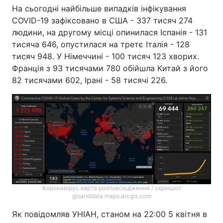
На сьогодні найбільше випадків інфікування
COVID-19 зафіксовано в США - 337 тисяч 274
людини, на другому місці опинилася Іспанія - 131
тисяча 646, опустилася на третє Італія - 128
тисяч 948. У Німеччині - 100 тисяч 123 хворих.
Франція з 93 тисячами 780 обійшла Китай з його
82 тисячами 602, Ірані - 58 тисячі 226.
Коронавірус карта розповсюдження / скріншот
gisanddata.maps.arcgis.com
Як повідомляв УНІАН, станом на 22:00 5 квітня в