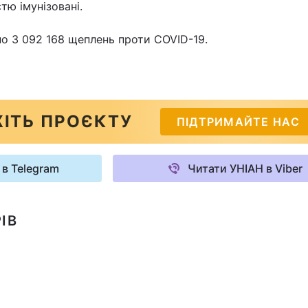
тю імунізовані.
но 3 092 168 щеплень проти COVID-19.
ІТЬ ПРОЄКТУ
ПІДТРИМАЙТЕ НАС
 в Telegram
Читати УНІАН в Viber
ІВ