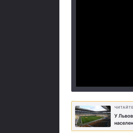
ЧИТАЙТ
У Львов
населен