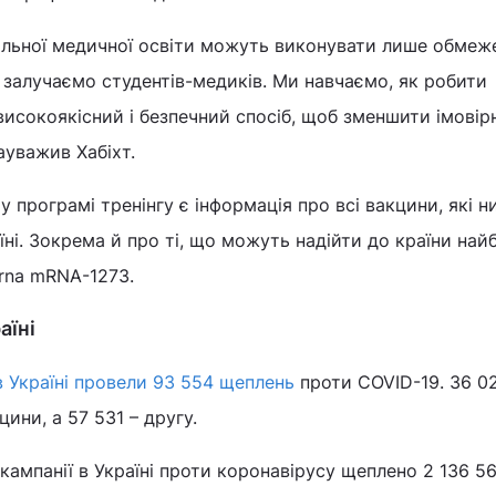
альної медичної освіти можуть виконувати лише обмеж
и залучаємо студентів-медиків. Ми навчаємо, як робити
високоякісний і безпечний спосіб, щоб зменшити імовір
ауважив Хабіхт.
у програмі тренінгу є інформація про всі вакцини, які ни
ні. Зокрема й про ті, що можуть надійти до країни на
rna mRNA-1273.
аїні
в Україні провели 93 554 щеплень
проти COVID-19. 36 0
ини, а 57 531 – другу.
 кампанії в Україні проти коронавірусу щеплено 2 136 5