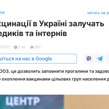
їна
читать на 
цинації в Україні залучать
диків та інтернів
7.07.21
3 хв.
257
іться на нас в Google
ВООЗ, це дозволить заповнити прогалини та задо
 охоплення вакцинами цільових груп населення д