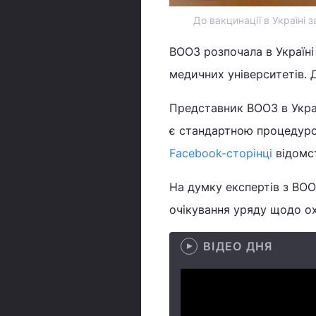
До вакцинації в Україні 
ВООЗ розпочала в Україні
медичних університетів. Д
Представник ВООЗ в Украї
є стандартною процедурою
Facebook-сторінці
відомс
На думку експертів з ВОО
очікування уряду щодо ох
ВІДЕО ДНЯ