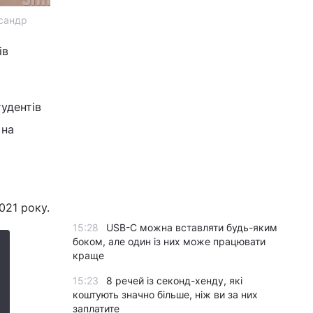
ксандр
ів
тудентів
 на
021 року.
15:28
USB-C можна вставляти будь-яким
боком, але один із них може працювати
краще
15:23
8 речей із секонд-хенду, які
коштують значно більше, ніж ви за них
заплатите