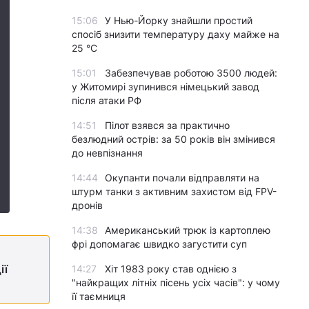
15:06
У Нью-Йорку знайшли простий
спосіб знизити температуру даху майже на
25 °C
15:01
Забезпечував роботою 3500 людей:
у Житомирі зупинився німецький завод
після атаки РФ
14:51
Пілот взявся за практично
безлюдний острів: за 50 років він змінився
до невпізнання
14:44
Окупанти почали відправляти на
штурм танки з активним захистом від FPV-
дронів
14:38
Американський трюк із картоплею
фрі допомагає швидко загустити суп
ії
14:27
Хіт 1983 року став однією з
"найкращих літніх пісень усіх часів": у чому
її таємниця