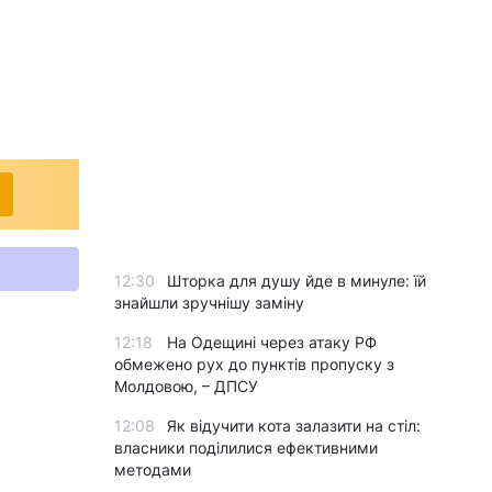
12:30
Шторка для душу йде в минуле: їй
знайшли зручнішу заміну
12:18
На Одещині через атаку РФ
обмежено рух до пунктів пропуску з
Молдовою, – ДПСУ
12:08
Як відучити кота залазити на стіл:
власники поділилися ефективними
методами