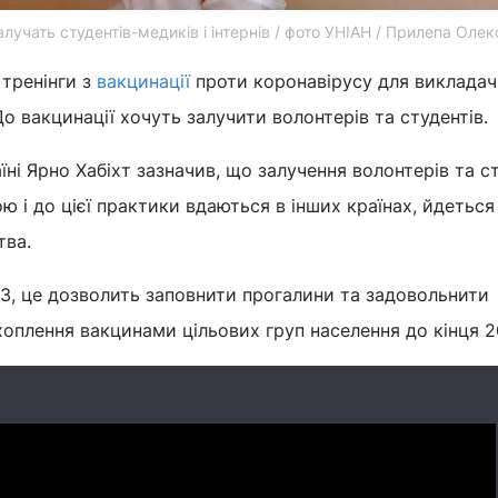
залучать студентів-медиків і інтернів / фото УНІАН / Прилепа Оле
 тренінги з
вакцинації
проти коронавірусу для викладач
о вакцинації хочуть залучити волонтерів та студентів.
ні Ярно Хабіхт зазначив, що залучення волонтерів та с
 і до цієї практики вдаються в інших країнах, йдеться
тва.
З, це дозволить заповнити прогалини та задовольнити
оплення вакцинами цільових груп населення до кінця 2