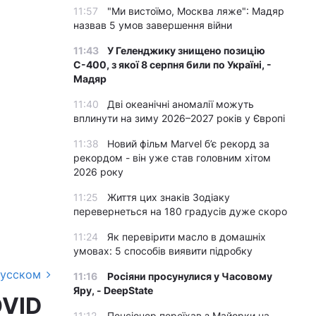
11:57
"Ми вистоїмо, Москва ляже": Мадяр
назвав 5 умов завершення війни
11:43
У Геленджику знищено позицію
С-400, з якої 8 серпня били по Україні, -
Мадяр
11:40
Дві океанічні аномалії можуть
вплинути на зиму 2026–2027 років у Європі
11:38
Новий фільм Marvel б’є рекорд за
рекордом - він уже став головним хітом
2026 року
11:25
Життя цих знаків Зодіаку
перевернеться на 180 градусів дуже скоро
11:24
Як перевірити масло в домашніх
умовах: 5 способів виявити підробку
русском
11:16
Росіяни просунулися у Часовому
Яру, - DeepState
OVID
11:12
Пенсіонер переїхав з Майорки на