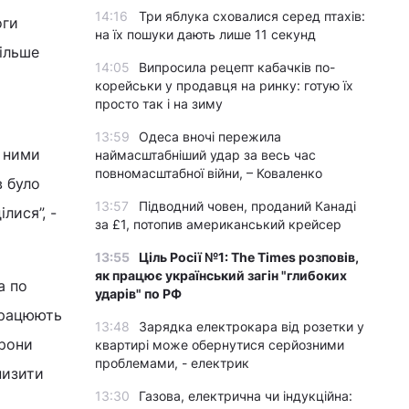
14:16
Три яблука сховалися серед птахів:
оги
на їх пошуки дають лише 11 секунд
більше
14:05
Випросила рецепт кабачків по-
корейськи у продавця на ринку: готую їх
просто так і на зиму
13:59
Одеса вночі пережила
з ними
наймасштабніший удар за весь час
повномасштабної війни, – Коваленко
в було
13:57
Підводний човен, проданий Канаді
лися”, -
за £1, потопив американський крейсер
13:55
Ціль Росії №1: The Times розповів,
як працює український загін "глибоких
а по
ударів" по РФ
 працюють
13:48
Зарядка електрокара від розетки у
орони
квартирі може обернутися серйозними
проблемами, - електрик
низити
13:30
Газова, електрична чи індукційна: