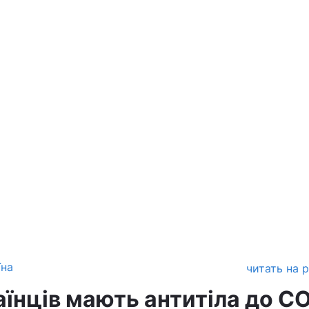
їна
читать на 
аїнців мають антитіла до C