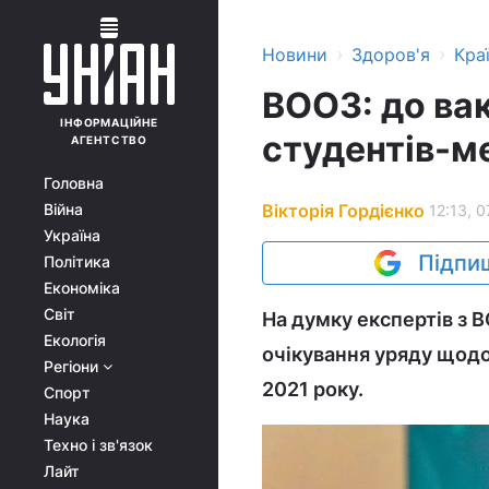
›
›
Новини
Здоров'я
Кра
ВООЗ: до вак
ІНФОРМАЦІЙНЕ
студентів-ме
АГЕНТСТВО
Головна
Вікторія Гордієнко
Війна
12:13, 0
Україна
Підпиш
Політика
Економіка
Світ
На думку експертів з 
Екологія
очікування уряду щодо
Регіони
2021 року.
Спорт
Наука
Техно і зв'язок
Лайт