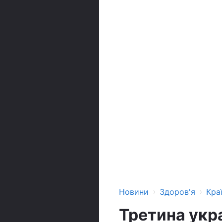
›
›
Новини
Здоров'я
Кра
Третина укр