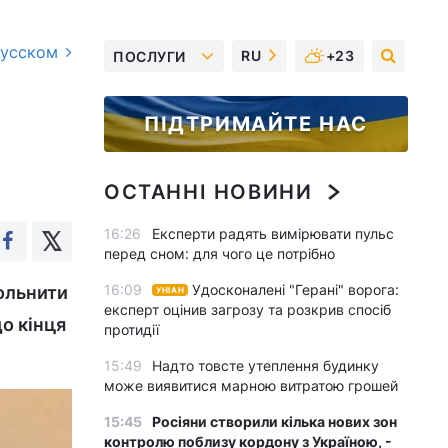
русском
RU
+23
ПОСЛУГИ
ПІДТРИМАЙТЕ НАС
ОСТАННІ НОВИНИ
16:26
Експерти радять вимірювати пульс
перед сном: для чого це потрібно
16:09
Удосконалені "Герані" ворога:
вольнити
УНІАН
експерт оцінив загрозу та розкрив спосіб
о кінця
протидії
15:49
Надто товсте утеплення будинку
може виявитися марною витратою грошей
15:45
Росіяни створили кілька нових зон
контролю поблизу кордону з Україною, -