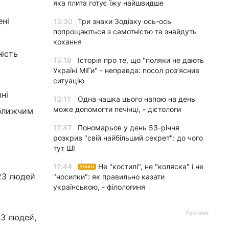
яка плита готує їжу найшвидше
ені
13:30
Три знаки Зодіаку ось-ось
попрощаються з самотністю та знайдуть
кохання
ність
13:18
Історія про те, що "поляки не дають
Україні МіГи" - неправда: посол роз’яснив
ситуацію
ні
13:11
Одна чашка цього напою на день
може допомогти печінці, - дієтологи
йближчим
12:47
Пономарьов у день 53-річчя
розкрив "свій найбільший секрет": до чого
тут ШІ
12:44
Не "костилі", не "коляска" і не
УНІАН
23 людей
"носилки": як правильно казати
українською, - філологиня
Реклама
63 людей,