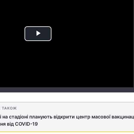
Play
Video
Е ТАКОЖ
і на стадіоні планують відкрити центр масової вакцинац
ня від СOVID-19