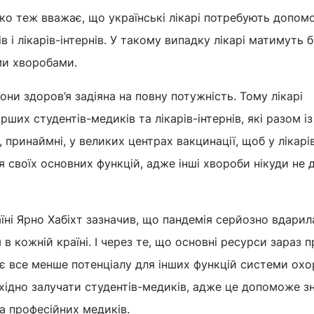
о теж вважає, що українські лікарі потребують допом
 і лікарів-інтернів. У такому випадку лікарі матимуть 
ими хворобами.
ни здоров’я задіяна на повну потужність. Тому лікарі
ших студентів-медиків та лікарів-інтернів, які разом і
принаймні, у великих центрах вакцинації, щоб у лікарі
 своїх основних функцій, адже інші хвороби нікуди не ді
ні Ярно Хабіхт зазначив, що пандемія серйозно вдарил
 в кожній країні. І через те, що основні ресурси зараз
тає все менше потенціалу для інших функцій системи ох
хідно залучати студентів-медиків, адже це допоможе з
та професійних медиків.