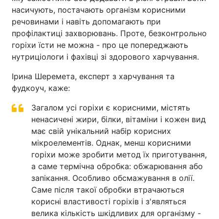
насичують, постачають організм корисними
речовинами і навіть допомагають при
профілактиці захворювань. Проте, безконтрольно
горіхи їсти не можна - про це попереджають
нутриціологи і фахівці зі здорового харчування.
Ірина Шеремета, експерт з харчування та
фудкоуч, каже:
Загалом усі горіхи є корисними, містять
ненасичені жири, білки, вітаміни і кожен вид
має свій унікальний набір корисних
мікроелементів. Однак, менш корисними
горіхи може зробити метод їх приготування,
а саме термічна обробка: обжарювання або
запікання. Особливо обсмажування в олії.
Саме після такої обробки втрачаються
корисні властивості горіхів і з'являться
велика кількість шкідливих для організму -