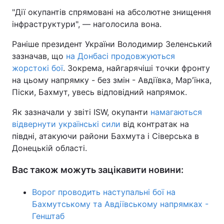
"Дії окупантів спрямовані на абсолютне знищення
інфраструктури", — наголосила вона.
Раніше президент України Володимир Зеленський
зазначав, що
на Донбасі продовжуються
жорстокі бої
. Зокрема, найгарячіші точки фронту
на цьому напрямку - без змін - Авдіївка, Мар'їнка,
Піски, Бахмут, увесь відповідний напрямок.
Як зазначали у звіті ISW, окупанти
намагаються
відвернути українські сили
від контратак на
півдні, атакуючи райони Бахмута і Сіверська в
Донецькій області.
Вас також можуть зацікавити новини:
Ворог проводить наступальні бої на
Бахмутському та Авдіївському напрямках -
Генштаб