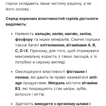
горіхи складають лише частину раціону, а не
його основу.
Серед корисних властивостей горіхів дієтологи
виділяють:
Наявність
кальцію, калію, магнію, заліза,
фосфору
та інших мінералів. Смачні горішки
також багаті
клітковиною, вітамінами A, B,
C, D і E
. Причому, для того, щоб отримувати
максимальну користь з таких ласощів, є їх
потрібно в сирому вигляді.
Омолоджуючі властивості
фісташки і
пекана
, які дають їм право називатися
anti-
age
продуктами.
Мигдаль
містити
вітаміни
В3
, які покращують стан шкіри, зубів,
волосся і нігтів.
Здатність
виводити з організму шлаки і