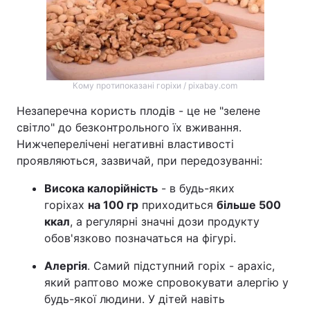
Кому протипоказані горіхи / pixabay.com
Незаперечна користь плодів - це не "зелене
світло" до безконтрольного їх вживання.
Нижчеперелічені негативні властивості
проявляються, зазвичай, при передозуванні:
Висока калорійність
- в будь-яких
горіхах
на 100 гр
приходиться
більше 500
ккал
, а регулярні значні дози продукту
обов'язково позначаться на фігурі.
Алергія
. Самий підступний горіх - арахіс,
який раптово може спровокувати алергію у
будь-якої людини. У дітей навіть