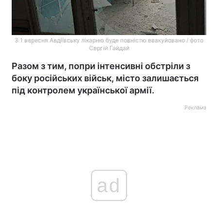
З 1 вересня Авдіївську лікарню буде повністю евакуйовано / фото
Сергій Гайдай
Разом з тим, попри інтенсивні обстріли з
боку російських військ, місто залишається
під контролем української армії.
Реклама
ad