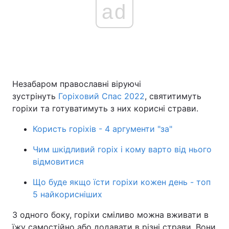
ad
Незабаром православні віруючі
зустрінуть
Горіховий Спас 2022
, святитимуть
горіхи та готуватимуть з них корисні страви.
Користь горіхів - 4 аргументи "за"
Чим шкідливий горіх і кому варто від нього
відмовитися
Що буде якщо їсти горіхи кожен день - топ
5 найкорисніших
З одного боку, горіхи сміливо можна вживати в
їжу самостійно або додавати в різні страви. Вони