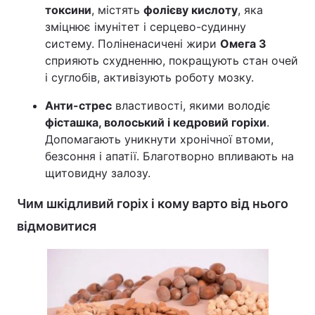
токсини
, містять
фолієву кислоту
, яка
зміцнює імунітет і серцево-судинну
систему. Поліненасичені жири
Омега 3
сприяють схудненню, покращують стан очей
і суглобів, активізують роботу мозку.
Анти-стрес
властивості, якими володіє
фісташка, волоський і кедровий горіхи
.
Допомагають уникнути хронічної втоми,
безсоння і апатії. Благотворно впливають на
щитовидну залозу.
Чим шкідливий горіх і кому варто від нього
відмовитися