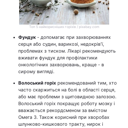
Топ 5 найкорисніших горіхів / pixabay.com
Фундук
- допомагає при захворюваннях
серця або судин, варикозі, недокрів'ї,
проблемах з тиском. Лікарі рекомендують
вживати фундук для профілактики
онкологічних захворювань, краще - в
сирому вигляді.
Волоський горіх
рекомендований тим, хто
часто скаржиться на болі в області серця,
або має проблеми з щитовидною залозою.
Волоський горіх покращує роботу мозку і
вважається рекордсменом за вмістом
Омега 3. Також корисний при хворобах
шлунково-кишкового тракту, нирок і