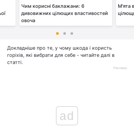
Чим корисні баклажани: 6
М'ята 
ьої
дивовижних цілющих властивостей
цілющ
овоча
Докладніше про те, у чому шкода і користь
горіхів, які вибрати для себе - читайте далі в
статті.
Реклама
ad