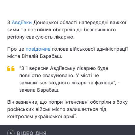
З
Авдіївки
Донецької області напередодні важкої
Головна
Війна
зими та постійних обстрілів до безпечнішого
регіону евакуюють лікарню.
Україна
Політика
Про це
повідомив
голова військової адміністрації
Економіка
Світ
міста Віталій Барабаш.
Спорт
Наука
"З 1 вересня Авдіївську лікарню буде
повністю евакуйовано. У місті не
Техно і зв'язок
Лайт
залишиться жодного лікаря та фахівця", -
заявив Барабаш.
Зброя
Інциденти
Він зазначив, що попри інтенсивні обстріли з боку
Здоров'я
Туризм
російських військ місто залишається під
контролем української армії.
Цікавинки
Погода
Екологія
Регіони
ВІДЕО ДНЯ