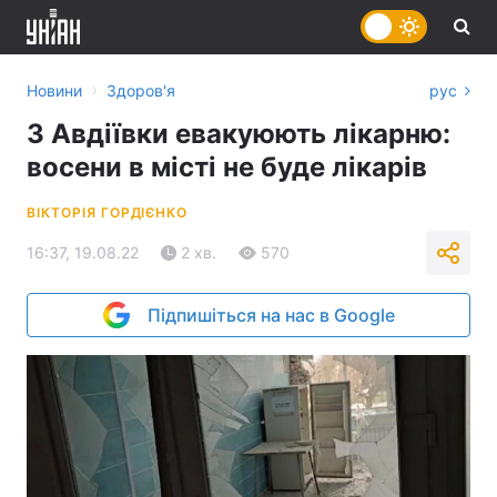
›
Новини
Здоров'я
рус
З Авдіївки евакуюють лікарню:
восени в місті не буде лікарів
ВІКТОРІЯ ГОРДІЄНКО
16:37, 19.08.22
2 хв.
570
Підпишіться на нас в Google