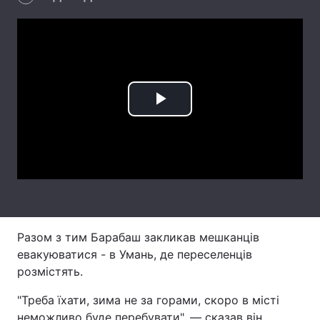
Лонгріди
Відео з Youtube
Статті
Інтерв'ю
Думки
Play
Архів
Вакансії
Video
Контакти
Послуги
Разом з тим Барабаш закликав мешканців
евакуюватися - в Умань, де переселенців
розмістять.
"Треба їхати, зима не за горами, скоро в місті
неможливо буде перебувати", — сказав він.